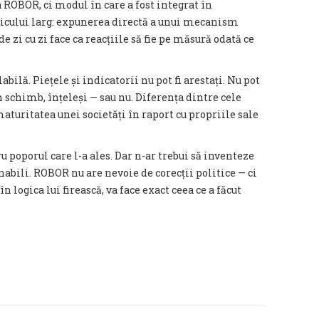
ROBOR, ci modul în care a fost integrat în
licului larg: expunerea directă a unui mecanism
 de zi cu zi face ca reacțiile să fie pe măsură odată ce
ilă. Piețele și indicatorii nu pot fi arestați. Nu pot
în schimb, înțeleși — sau nu. Diferența dintre cele
maturitatea unei societăți în raport cu propriile sale
poporul care l-a ales. Dar n-ar trebui să inventeze
nabili. ROBOR nu are nevoie de corecții politice — ci
în logica lui firească, va face exact ceea ce a făcut