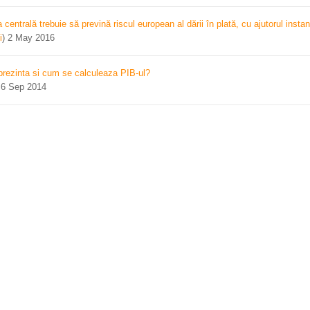
centrală trebuie să prevină riscul european al dării în plată, cu ajutorul instan
i
)
2 May 2016
prezinta si cum se calculeaza PIB-ul?
)
6 Sep 2014