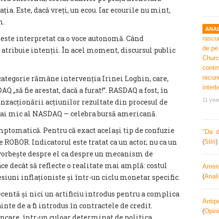
ția. Este, dacă vreți, un ecou. Iar ecourile nu mint,
m.
ANAL
 este interpretat ca o voce autonomă. Când
 atribuie intenții. În acel moment, discursul public
egorie rămâne intervenția Irinei Loghin, care,
Q „să fie arestat, dacă a furat!”. RASDAQ a fost, în
11 yea
ranzacționării acțiunilor rezultate din procesul de
 mai mic al NASDAQ — celebra bursă americană.
imptomatică. Pentru că exact același tip de confuzie
"Da’ 
e ROBOR. Indicatorul este tratat ca un actor, nu ca un
(
Stiri
Se vorbește despre el ca despre un mecanism de
ace decât să reflecte o realitate mai amplă: costul
Ameri
siuni inflaționiste și într-un ciclu monetar specific.
(
Anal
centă și nici un artificiu introdus pentru a complica
Antipe
inte de a fi introdus în contractele de credit.
(
Opini
ancare, într-un culoar determinat de politica