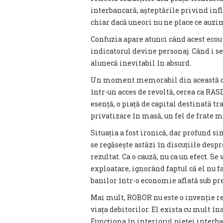
interbancară, așteptările privind infla
chiar dacă uneori nu ne place ce auzi
Confuzia apare atunci când acest ecou
indicatorul devine personaj. Când i se
alunecă inevitabil în absurd.
Un moment memorabil din această cat
într-un acces de revoltă, cerea ca RASDA
esență, o piață de capital destinată t
privatizare în masă, un fel de frate
Situația a fost ironică, dar profund s
se regăsește astăzi în discuțiile despr
rezultat. Ca o cauză, nu ca un efect. 
exploatare, ignorând faptul că el nu f
banilor într-o economie aflată sub pre
Mai mult, ROBOR nu este o invenție re
viața debitorilor. El exista cu mult îna
Funcționa în interiorul pieței interb