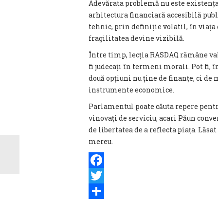
Adevărata problemă nu este existența 
arhitectura financiară accesibilă pub
tehnic, prin definiție volatil, în viața
fragilitatea devine vizibilă.
Între timp, lecția RASDAQ rămâne valab
fi judecați în termeni morali. Pot fi, 
două opțiuni nu ține de finanțe, ci de 
instrumente economice.
Parlamentul poate căuta repere pentru 
vinovați de serviciu, acari Păun conve
de libertatea de a reflecta piața. Lăsat 
mereu.
Facebook
Twitter
Share