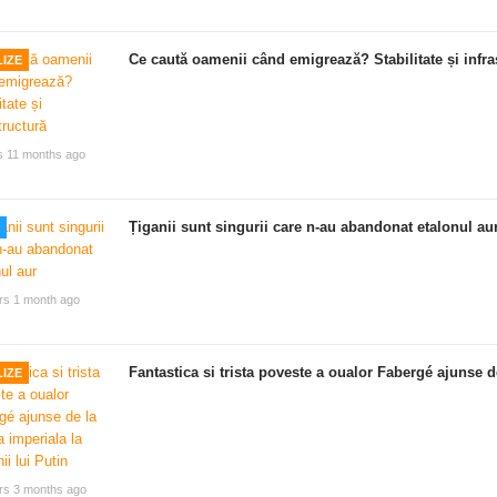
Ce caută oamenii când emigrează? Stabilitate și infra
IZE
s 11 months ago
Țiganii sunt singurii care n-au abandonat etalonul au
rs 1 month ago
Fantastica si trista poveste a oualor Fabergé ajunse de
IZE
rs 3 months ago