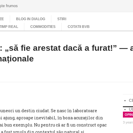
ește frumos
ZE
BLOG IN DIALOG
STIRI
TIMP REAL
COMMODITIES
COTATII BVB
să fie arestat dacă a furat!” — 
naționale
C
U
uneori un destin ciudat. Se nasc în laboratoare
OPINI
și ajung, aproape inevitabil, în boxa acuzaților din
3 year
ai bun exemplu. Nu pentru că ar fi un construct opac
ă a fost smuls din contextul său natural și