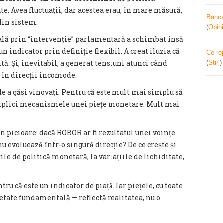
te. Avea fluctuații, dar acestea erau, în mare măsură,
Banca 
din sistem.
(
Opini
uală prin “intervenție” parlamentară a schimbat însă
un indicator prin definiție flexibil. A creat iluzia că
Ce re
ntă. Și, inevitabil, a generat tensiuni atunci când
(
Stiri
e în direcții incomode.
ia de a găsi vinovați. Pentru că este mult mai simplu să
explici mecanismele unei piețe monetare. Mult mai
n picioare: dacă ROBOR ar fi rezultatul unei voințe
nu evoluează într-o singură direcție? De ce crește și
le de politică monetară, la variațiile de lichiditate,
tru că este un indicator de piață. Iar piețele, cu toate
etate fundamentală — reflectă realitatea, nu o