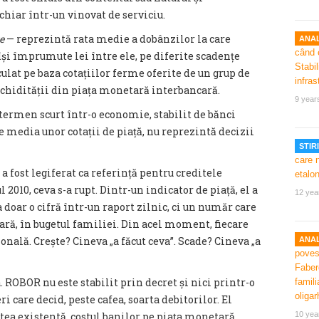
hiar într-un vinovat de serviciu.
e
— reprezintă rata medie a dobânzilor la care
ANAL
și împrumute lei între ele, pe diferite scadențe
alculat pe baza cotațiilor ferme oferite de un grup de
lichidității din piața monetară interbancară.
9 year
e termen scurt într-o economie, stabilit de bănci
 media unor cotații de piață, nu reprezintă decizii
STIRI
 fost legiferat ca referință pentru creditele
 2010, ceva s-a rupt. Dintr-un indicator de piață, el a
12 yea
doar o cifră într-un raport zilnic, ci un număr care
nară, în bugetul familiei. Din acel moment, fiecare
nală. Crește? Cineva „a făcut ceva”. Scade? Cineva „a
ANAL
. ROBOR nu este stabilit prin decret și nici printr-o
i care decid, peste cafea, soarta debitorilor. El
tatea existentă, costul banilor pe piața monetară
10 yea