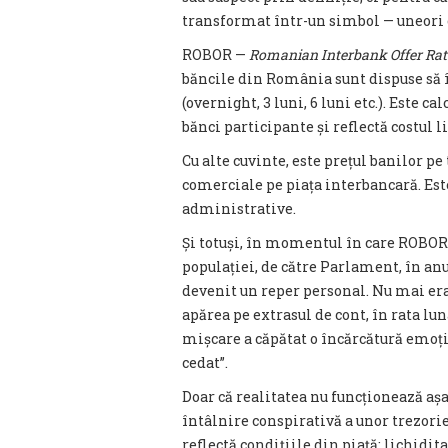
transformat într-un simbol — uneori c
ROBOR —
Romanian Interbank Offer Rat
băncile din România sunt dispuse să î
(overnight, 3 luni, 6 luni etc.). Este c
bănci participante și reflectă costul 
Cu alte cuvinte, este prețul banilor p
comerciale pe piața interbancară. Este
administrative.
Și totuși, în momentul în care ROBOR a
populației, de către Parlament, în anul
devenit un reper personal. Nu mai era 
apărea pe extrasul de cont, în rata lu
mișcare a căpătat o încărcătură emoțio
cedat”.
Doar că realitatea nu funcționează așa
întâlnire conspirativă a unor trezorier
reflectă condițiile din piață: lichidi