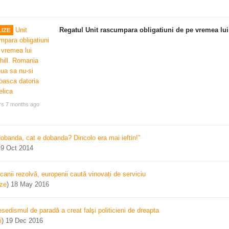
Regatul Unit rascumpara obligatiuni de pe vremea lui
IZE
rs 7 months ago
dobanda, cat e dobanda? Dincolo era mai ieftin!"
)
9 Oct 2014
canii rezolvă, europenii caută vinovați de serviciu
ize
)
18 May 2016
sedismul de paradă a creat falşi politicieni de dreapta
i
)
19 Dec 2016