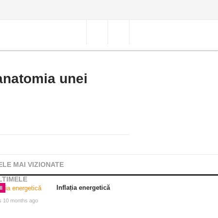
anatomia unei
ELE MAI VIZIONATE
LTIMELE
Inflația energetică
I
s 10 months ago