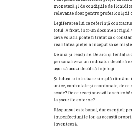
monetară și de condițiile de lichidita
relevante doar pentru profesioniștii 
Legiferarea lui ca referință contract
totul. A fixat, într-un document rigid, 
ceva volatil poate fi tratat ca o consta
realitatea pieței a început să se mișt
De aici și reacțiile. De aici și tentaț
personalizezi un indicator decât să 
ușor să acuzi decât să înțelegi.
Și totuși, o întrebare simplă rămâne î
unice, controlate și coordonate, de ce 
scade? De ce reacționează la schimbări
la șocurile externe?
Răspunsul este banal, dar esențial: pen
imperfecțiunile lor, au această propri
inventează.