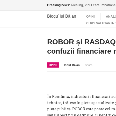
Riesling, vinul care îmbătrân
Breaking news:
Blogu' lui Bălan
OPINII
ANALI
CURS VALUTAR IN 
ROBOR și RASDAQ: „
confuzii financiare 
OPINII
Ionut Balan
Share
În România, indicatorii financiari au 
tehnice, trăiesc în piețe specializate 
piața publică. ROBOR este poate cel m
sau suspect prin definiție, ci pentru c