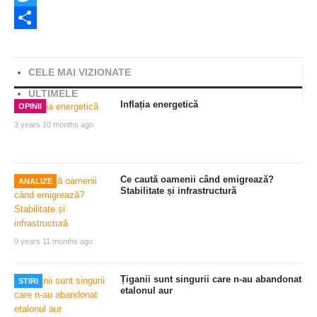
Twitter
Share
CELE MAI VIZIONATE
ULTIMELE
Inflația energetică
OPINII
3 years 10 months ago
Ce caută oamenii când emigrează?
ANALIZE
Stabilitate și infrastructură
9 years 11 months ago
Țiganii sunt singurii care n-au abandonat
STIRI
etalonul aur