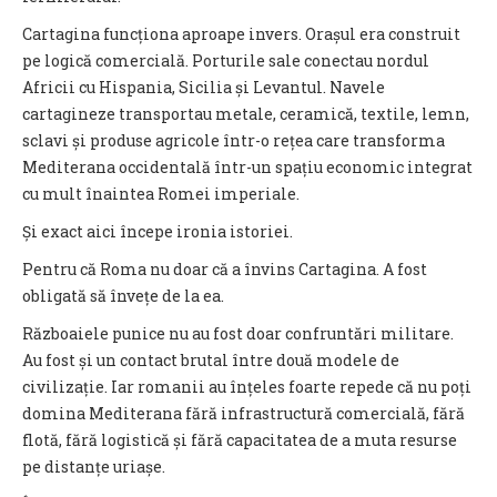
Cartagina funcționa aproape invers. Orașul era construit
pe logică comercială. Porturile sale conectau nordul
Africii cu Hispania, Sicilia și Levantul. Navele
cartagineze transportau metale, ceramică, textile, lemn,
sclavi și produse agricole într-o rețea care transforma
Mediterana occidentală într-un spațiu economic integrat
cu mult înaintea Romei imperiale.
Și exact aici începe ironia istoriei.
Pentru că Roma nu doar că a învins Cartagina. A fost
obligată să învețe de la ea.
Războaiele punice nu au fost doar confruntări militare.
Au fost și un contact brutal între două modele de
civilizație. Iar romanii au înțeles foarte repede că nu poți
domina Mediterana fără infrastructură comercială, fără
flotă, fără logistică și fără capacitatea de a muta resurse
pe distanțe uriașe.