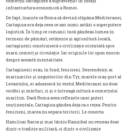
comerțul cartaginez a supraviețuit în însăși
infrastructura economică a Romei.
De fapt, înainte ca Roma să devină stăpâna Mediteranei,
Cartagina era deja ceea ce am numi astăzi o superputere
logistică. În timp ce romanii încă gândeau lumea în
termeni de pământ, cetățenie și agricultură locală,
cartaginezii construiseră o civilizație orientată spre
mare, comerț și circulație. Iar originile lor spun enorm
despre această mentalitate.
Cartaginezii erau, în fond, fenicieni. Descendenți ai
marinarilor și negustorilor din Tyr, marele oraș-port al
Levantului, ei aduseseră în vestul Mediteranei nu doar
corăbii și mărfuri, ci și o întreagă cultură a comerțului
maritim. Dacă Roma avea reflexele unei puteri
continentale, Cartagina gândea deja ca o rețea. Pentru
fenicieni, marea nu separa teritorii. Le conecta.
Hamilcar Barca și mai târziu Hannibal nu veneau doar
dintr-o tradiție militară, ci dintr-o civilizație