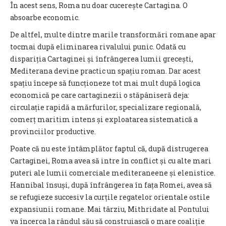
În acest sens, Roma nu doar cucerește Cartagina. O
absoarbe economic.
De altfel, multe dintre marile transformări romane apar
tocmai după eliminarea rivalului punic. Odată cu
dispariția Cartaginei și înfrângerea lumii grecești,
Mediterana devine practic un spațiu roman. Dar acest
spațiu începe să funcționeze tot mai mult după logica
economică pe care cartaginezii o stăpâniseră deja:
circulație rapidă a mărfurilor, specializare regională,
comerț maritim intens și exploatarea sistematică a
provinciilor productive.
Poate că nu este întâmplător faptul că, după distrugerea
Cartaginei, Roma avea să intre în conflict și cu alte mari
puteri ale lumii comerciale mediteraneene și elenistice.
Hannibal însuși, după înfrângerea în fața Romei, avea să
se refugieze succesiv la curțile regatelor orientale ostile
expansiunii romane. Mai târziu, Mithridate al Pontului
va încerca la rândul său să construiască o mare coaliție