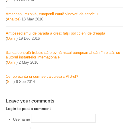
Americanii rezolvă, europenii caută vinovați de serviciu
(
Analize
)
18 May 2016
Antipesedismul de paradă a creat falşi politicieni de dreapta
(
Opinii
)
19 Dec 2016
Banca centrală trebuie să prevină riscul european al dării în plată, cu
ajutorul instanţelor internaţionale
(
Opinii
)
2 May 2016
Ce reprezinta si cum se calculeaza PIB-ul?
(
Stiri
)
6 Sep 2014
Leave your comments
Login to post a comment
Username