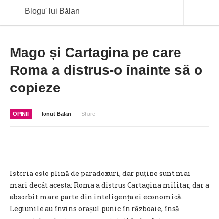
Blogu' lui Bălan
OPINII
Mago și Cartagina pe care
Roma a distrus-o înainte să o
ANALIZE
copieze
BLOG IN DIALOG
STIRI
OPINII
Ionut Balan
Share
CURS VALUTAR IN TIMP REAL
COMMODITIES
COTATII BVB
Istoria este plină de paradoxuri, dar puține sunt mai
mari decât acesta: Roma a distrus Cartagina militar, dar a
absorbit mare parte din inteligența ei economică.
Legiunile au învins orașul punic în războaie, însă