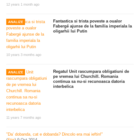
12 years 1 month ago
Fantastica si trista poveste a oualor
ANALIZE
Fabergé ajunse de la familia imperiala la
oligarhii lui Putin
10 years 3 months ago
Regatul Unit rascumpara obligatiuni de
ANALIZE
pe vremea lui Churchill. Romania
continua sa nu-si recunoasca datoria
interbelica
11 years 7 months ago
"Da’ dobanda, cat e dobanda? Dincolo era mai ieftin!"
(
Stiri
)
9 Oct 2014