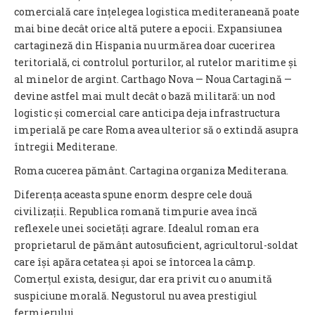
comercială care înțelegea logistica mediteraneană poate
mai bine decât orice altă putere a epocii. Expansiunea
cartagineză din Hispania nu urmărea doar cucerirea
teritorială, ci controlul porturilor, al rutelor maritime și
al minelor de argint. Carthago Nova — Noua Cartagină —
devine astfel mai mult decât o bază militară: un nod
logistic și comercial care anticipa deja infrastructura
imperială pe care Roma avea ulterior să o extindă asupra
întregii Mediterane.
Roma cucerea pământ. Cartagina organiza Mediterana.
Diferența aceasta spune enorm despre cele două
civilizații. Republica romană timpurie avea încă
reflexele unei societăți agrare. Idealul roman era
proprietarul de pământ autosuficient, agricultorul-soldat
care își apăra cetatea și apoi se întorcea la câmp.
Comerțul exista, desigur, dar era privit cu o anumită
suspiciune morală. Negustorul nu avea prestigiul
fermierului.