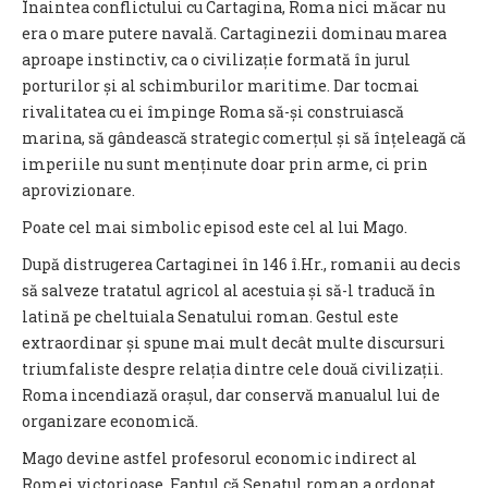
Înaintea conflictului cu Cartagina, Roma nici măcar nu
era o mare putere navală. Cartaginezii dominau marea
aproape instinctiv, ca o civilizație formată în jurul
porturilor și al schimburilor maritime. Dar tocmai
rivalitatea cu ei împinge Roma să-și construiască
marina, să gândească strategic comerțul și să înțeleagă că
imperiile nu sunt menținute doar prin arme, ci prin
aprovizionare.
Poate cel mai simbolic episod este cel al lui Mago.
După distrugerea Cartaginei în 146 î.Hr., romanii au decis
să salveze tratatul agricol al acestuia și să-l traducă în
latină pe cheltuiala Senatului roman. Gestul este
extraordinar și spune mai mult decât multe discursuri
triumfaliste despre relația dintre cele două civilizații.
Roma incendiază orașul, dar conservă manualul lui de
organizare economică.
Mago devine astfel profesorul economic indirect al
Romei victorioase. Faptul că Senatul roman a ordonat