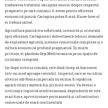
traducerea tratatului său spune enorm despre respectul
pragmatic pe care romanii îl aveau pentru eficiența
economică punică. Cartagina putea fi arsă. Know-how-ul
ei trebuia salvat.
Agricultura punică era sofisticată, intensivă și orientată
spre eficiență. Cartaginezii dezvoltaseră tehnici avansate
de exploatare agricolă, sisteme comerciale complexe și o
cultură economică profund pragmatică. În multe
privințe, ei gândeau deja Mediterana ca pe un spațiu de
circulație integrată.
Iar după victoria romană, cele două încep să fuzioneze
într-un mod aproape invizibil. Imperiul care se va ridica
ulterior sub Roma imperială nu va mai fi republica
agrară relativ austeră din primele secole. Va deveni o
civilizație logistică mediteraneană, dependentă de rute
maritime, aprovizionare permanentă și infrastructuri
comerciale de scară continentală.