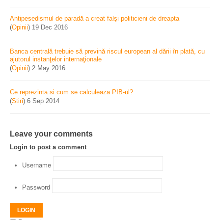
Antipesedismul de paradă a creat falşi politicieni de dreapta
(
Opinii
)
19 Dec 2016
Banca centrală trebuie să prevină riscul european al dării în plată, cu
ajutorul instanţelor internaţionale
(
Opinii
)
2 May 2016
Ce reprezinta si cum se calculeaza PIB-ul?
(
Stiri
)
6 Sep 2014
Leave your comments
Login to post a comment
Username
Password
LOGIN