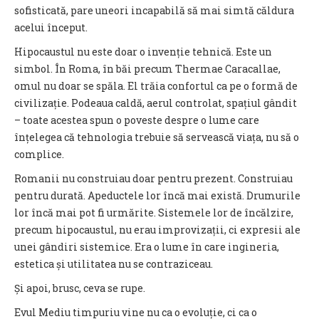
sofisticată, pare uneori incapabilă să mai simtă căldura
acelui început.
Hipocaustul nu este doar o invenție tehnică. Este un
simbol. În Roma, în băi precum Thermae Caracallae,
omul nu doar se spăla. El trăia confortul ca pe o formă de
civilizație. Podeaua caldă, aerul controlat, spațiul gândit
– toate acestea spun o poveste despre o lume care
înțelegea că tehnologia trebuie să servească viața, nu să o
complice.
Romanii nu construiau doar pentru prezent. Construiau
pentru durată. Apeductele lor încă mai există. Drumurile
lor încă mai pot fi urmărite. Sistemele lor de încălzire,
precum hipocaustul, nu erau improvizații, ci expresii ale
unei gândiri sistemice. Era o lume în care ingineria,
estetica și utilitatea nu se contraziceau.
Și apoi, brusc, ceva se rupe.
Evul Mediu timpuriu vine nu ca o evoluție, ci ca o