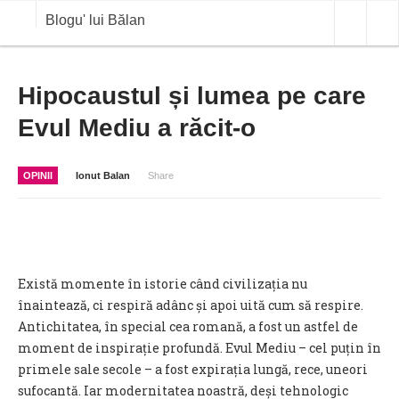
Blogu' lui Bălan
OPINII
Hipocaustul și lumea pe care
Evul Mediu a răcit-o
ANALIZE
BLOG IN DIALOG
OPINII
Ionut Balan
Share
STIRI
CURS VALUTAR IN TIMP REAL
COMMODITIES
Există momente în istorie când civilizația nu
COTATII BVB
înaintează, ci respiră adânc și apoi uită cum să respire.
Antichitatea, în special cea romană, a fost un astfel de
moment de inspirație profundă. Evul Mediu – cel puțin în
primele sale secole – a fost expirația lungă, rece, uneori
sufocantă. Iar modernitatea noastră, deși tehnologic