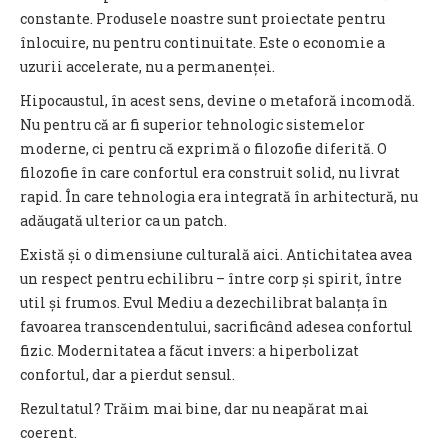
constante. Produsele noastre sunt proiectate pentru
înlocuire, nu pentru continuitate. Este o economie a
uzurii accelerate, nu a permanenței.
Hipocaustul, în acest sens, devine o metaforă incomodă.
Nu pentru că ar fi superior tehnologic sistemelor
moderne, ci pentru că exprimă o filozofie diferită. O
filozofie în care confortul era construit solid, nu livrat
rapid. În care tehnologia era integrată în arhitectură, nu
adăugată ulterior ca un patch.
Există și o dimensiune culturală aici. Antichitatea avea
un respect pentru echilibru – între corp și spirit, între
util și frumos. Evul Mediu a dezechilibrat balanța în
favoarea transcendentului, sacrificând adesea confortul
fizic. Modernitatea a făcut invers: a hiperbolizat
confortul, dar a pierdut sensul.
Rezultatul? Trăim mai bine, dar nu neapărat mai
coerent.