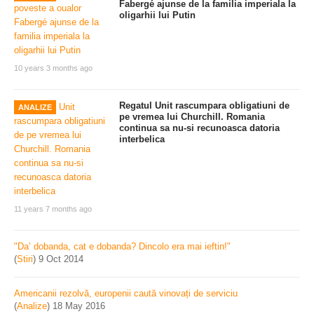
Fabergé ajunse de la familia imperiala la
oligarhii lui Putin
10 years 3 months ago
Regatul Unit rascumpara obligatiuni de
ANALIZE
pe vremea lui Churchill. Romania
continua sa nu-si recunoasca datoria
interbelica
11 years 7 months ago
"Da’ dobanda, cat e dobanda? Dincolo era mai ieftin!"
(
Stiri
)
9 Oct 2014
Americanii rezolvă, europenii caută vinovați de serviciu
(
Analize
)
18 May 2016