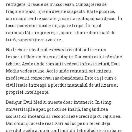
retragere. Orașele se micșorează. Cunoașterea se
fragmentează. Igiena devine suspectă. Băile publice,
odinioară centre sociale și sanitare, dispar sau decad. În
locul podelelor încălzite, apare frigul. În locul
raționalității inginerești, apare o lume dominată de
frică, superstiție și izolare.
Nu trebuie idealizat excesiv trecutul antic – nici
Imperiul Roman nu era o utopie. Dar contrastul rămâne
izbitor. Acolo unde romanii vedeau infrastructură, Evul
Mediu vedea ruine. Acolo unde romanii optimizau,
medievalii conservau sau abandonau. Este ca și cum o
civilizație întreagă a pierdut manualul de utilizare al
propriei inteligențe.
Desigur, Evul Mediu nu este doar întuneric. În timp,
universitățile apar, goticul se înalță, iar gândirea
scolastică încearcă să reconcilieze credința cu rațiunea.
Dar chiar și aceste realizări au loc pe un teren deja
pierdut: acela al unei continuități tehnologice și urbane