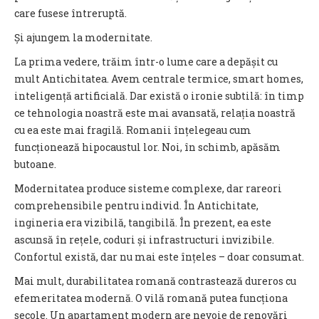
care fusese întreruptă.
Și ajungem la modernitate.
La prima vedere, trăim într-o lume care a depășit cu
mult Antichitatea. Avem centrale termice, smart homes,
inteligență artificială. Dar există o ironie subtilă: în timp
ce tehnologia noastră este mai avansată, relația noastră
cu ea este mai fragilă. Romanii înțelegeau cum
funcționează hipocaustul lor. Noi, în schimb, apăsăm
butoane.
Modernitatea produce sisteme complexe, dar rareori
comprehensibile pentru individ. În Antichitate,
ingineria era vizibilă, tangibilă. În prezent, ea este
ascunsă în rețele, coduri și infrastructuri invizibile.
Confortul există, dar nu mai este înțeles – doar consumat.
Mai mult, durabilitatea romană contrastează dureros cu
efemeritatea modernă. O vilă romană putea funcționa
secole. Un apartament modern are nevoie de renovări