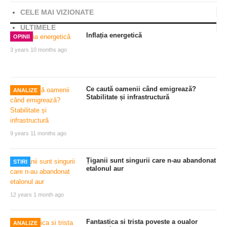
CELE MAI VIZIONATE
ULTIMELE
Inflația energetică
OPINII
3 years 10 months ago
Ce caută oamenii când emigrează?
ANALIZE
Stabilitate și infrastructură
9 years 11 months ago
Țiganii sunt singurii care n-au abandonat
STIRI
etalonul aur
12 years 1 month ago
Fantastica si trista poveste a oualor
ANALIZE