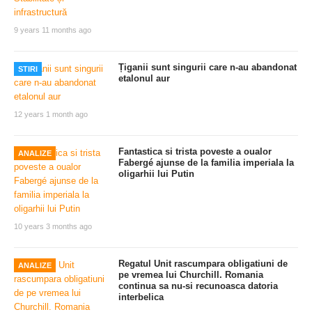
9 years 11 months ago
Țiganii sunt singurii care n-au abandonat
STIRI
etalonul aur
12 years 1 month ago
Fantastica si trista poveste a oualor
ANALIZE
Fabergé ajunse de la familia imperiala la
oligarhii lui Putin
10 years 3 months ago
Regatul Unit rascumpara obligatiuni de
ANALIZE
pe vremea lui Churchill. Romania
continua sa nu-si recunoasca datoria
interbelica