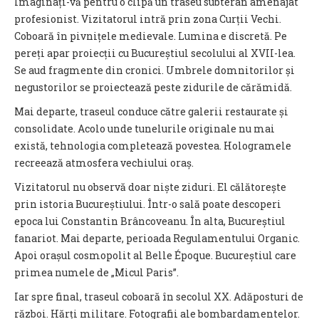
Imaginați-vă pentru o clipă un traseu subteran amenajat
profesionist. Vizitatorul intră prin zona Curții Vechi.
Coboară în pivnițele medievale. Lumina e discretă. Pe
pereți apar proiecții cu Bucureștiul secolului al XVII-lea.
Se aud fragmente din cronici. Umbrele domnitorilor și
negustorilor se proiectează peste zidurile de cărămidă.
Mai departe, traseul conduce către galerii restaurate și
consolidate. Acolo unde tunelurile originale nu mai
există, tehnologia completează povestea. Hologramele
recreează atmosfera vechiului oraș.
Vizitatorul nu observă doar niște ziduri. El călătorește
prin istoria Bucureștiului. Într-o sală poate descoperi
epoca lui Constantin Brâncoveanu. În alta, Bucureștiul
fanariot. Mai departe, perioada Regulamentului Organic.
Apoi orașul cosmopolit al Belle Époque. Bucureștiul care
primea numele de „Micul Paris”.
Iar spre final, traseul coboară în secolul XX. Adăposturi de
război. Hărți militare. Fotografii ale bombardamentelor.