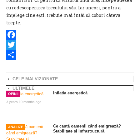
romantism. Ci pentru că viitorul unui oraș începe adesea
cu redescoperirea trecutului său. Iar uneori, pentru a
înțelege cine ești, trebuie mai întâi să cobori câteva
trepte.
Facebook
Twitter
Share
CELE MAI VIZIONATE
ULTIMELE
Inflația energetică
OPINII
3 years 10 months ago
Ce caută oamenii când emigrează?
ANALIZE
Stabilitate și infrastructură