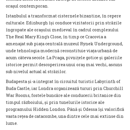
orașul contemporan.
Istanbulul a transformat cisternele bizantine, în repere
culturale. Edinburgh își conduce vizitatorii prin străzile
îngropate ale orașului medieval în cadrul complexului
The Real Mary King's Close, în timp ce Cracovia a
amenajat sub piața centrală muzeul Rynek Underground,
unde tehnologia modernă reconstituie viața urbană de
acum câteva secole. La Praga, pivnițele gotice și galeriile
istorice permit descoperirea unui oraș mai vechi, ascuns
sub nivelul actual al străzilor.
Budapesta și-a integrat în circuitul turistic Labyrinth of
Buda Castle, iar Londra organizează tururi prin Churchill
War Rooms, fostele buncăre ale conducerii britanice din
timpul războiului, și prin tunelurile istorice ale
programului Hidden London. Până și Odessa își valorifică
vasta rețea de catacombe, una dintre cele mai extinse din
lume.