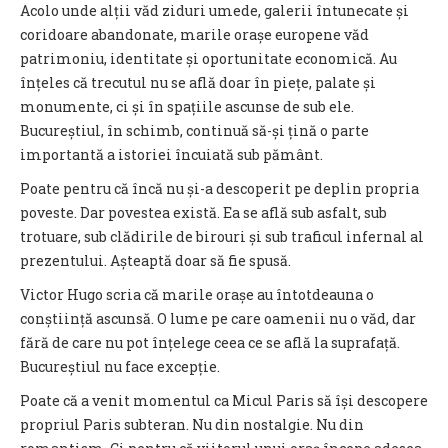
Acolo unde alții văd ziduri umede, galerii întunecate și
coridoare abandonate, marile orașe europene văd
patrimoniu, identitate și oportunitate economică. Au
înțeles că trecutul nu se află doar în piețe, palate și
monumente, ci și în spațiile ascunse de sub ele.
Bucureștiul, în schimb, continuă să-și țină o parte
importantă a istoriei încuiată sub pământ.
Poate pentru că încă nu și-a descoperit pe deplin propria
poveste. Dar povestea există. Ea se află sub asfalt, sub
trotuare, sub clădirile de birouri și sub traficul infernal al
prezentului. Așteaptă doar să fie spusă.
Victor Hugo scria că marile orașe au întotdeauna o
conștiință ascunsă. O lume pe care oamenii nu o văd, dar
fără de care nu pot înțelege ceea ce se află la suprafață.
Bucureștiul nu face excepție.
Poate că a venit momentul ca Micul Paris să își descopere
propriul Paris subteran. Nu din nostalgie. Nu din