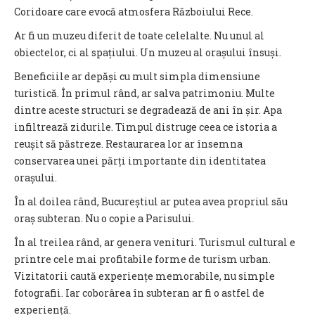
Coridoare care evocă atmosfera Războiului Rece.
Ar fi un muzeu diferit de toate celelalte. Nu unul al
obiectelor, ci al spațiului. Un muzeu al orașului însuși.
Beneficiile ar depăși cu mult simpla dimensiune
turistică. În primul rând, ar salva patrimoniu. Multe
dintre aceste structuri se degradează de ani în șir. Apa
infiltrează zidurile. Timpul distruge ceea ce istoria a
reușit să păstreze. Restaurarea lor ar însemna
conservarea unei părți importante din identitatea
orașului.
În al doilea rând, Bucureștiul ar putea avea propriul său
oraș subteran. Nu o copie a Parisului.
În al treilea rând, ar genera venituri. Turismul cultural e
printre cele mai profitabile forme de turism urban.
Vizitatorii caută experiențe memorabile, nu simple
fotografii. Iar coborârea în subteran ar fi o astfel de
experiență.