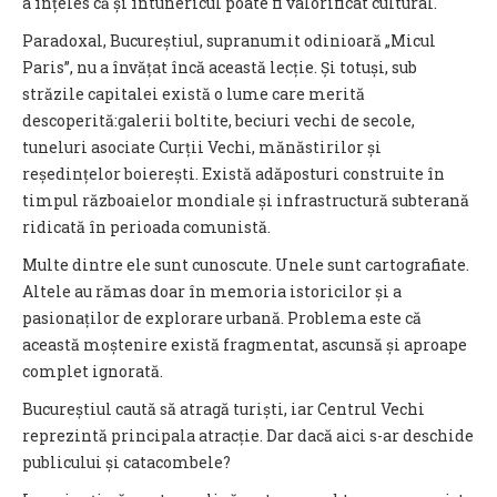
a înțeles că și întunericul poate fi valorificat cultural.
Paradoxal, Bucureștiul, supranumit odinioară „Micul
Paris”, nu a învățat încă această lecție. Și totuși, sub
străzile capitalei există o lume care merită
descoperită:galerii boltite, beciuri vechi de secole,
tuneluri asociate Curții Vechi, mănăstirilor și
reședințelor boierești. Există adăposturi construite în
timpul războaielor mondiale și infrastructură subterană
ridicată în perioada comunistă.
Multe dintre ele sunt cunoscute. Unele sunt cartografiate.
Altele au rămas doar în memoria istoricilor și a
pasionaților de explorare urbană. Problema este că
această moștenire există fragmentat, ascunsă și aproape
complet ignorată.
Bucureștiul caută să atragă turiști, iar Centrul Vechi
reprezintă principala atracție. Dar dacă aici s-ar deschide
publicului și catacombele?