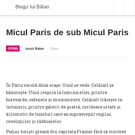
Blogu' lui Bălan
OPINII
Micul Paris de sub Micul Paris
ANALIZE
OPINII
Ionut Balan
Share
BLOG IN DIALOG
STIRI
CURS VALUTAR IN TIMP REAL
În Paris există două orașe. Unul se vede. Celălalt se
COMMODITIES
bănuiește. Unul respiră la lumina zilei, printre
bulevarde, cafenele și monumente. Celălalt trăiește în
COTATII BVB
întuneric, printre galerii de piatră, coridoare uitate și
kilometri de tuneluri care au supraviețuit regilor,
revoluțiilor și războaielor.
Puțini turiști pleacă din capitala Franței fără să viziteze