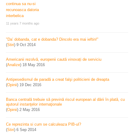
11 years 7 months ago
"Da’ dobanda, cat e dobanda? Dincolo era mai ieftin!"
(
Stiri
)
9 Oct 2014
Americanii rezolvă, europenii caută vinovați de serviciu
(
Analize
)
18 May 2016
Antipesedismul de paradă a creat falşi politicieni de dreapta
(
Opinii
)
19 Dec 2016
Banca centrală trebuie să prevină riscul european al dării în plată, cu
ajutorul instanţelor internaţionale
(
Opinii
)
2 May 2016
Ce reprezinta si cum se calculeaza PIB-ul?
(
Stiri
)
6 Sep 2014