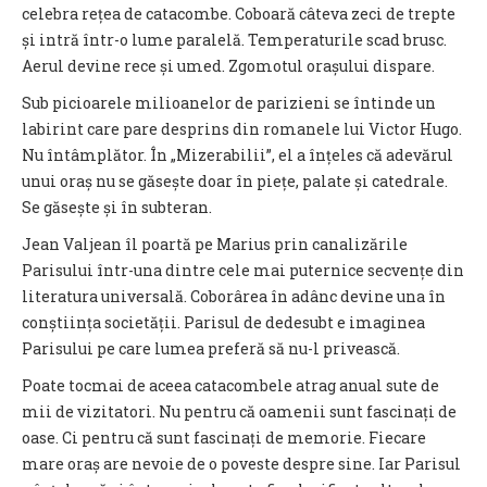
celebra rețea de catacombe. Coboară câteva zeci de trepte
și intră într-o lume paralelă. Temperaturile scad brusc.
Aerul devine rece și umed. Zgomotul orașului dispare.
Sub picioarele milioanelor de parizieni se întinde un
labirint care pare desprins din romanele lui Victor Hugo.
Nu întâmplător. În „Mizerabilii”, el a înțeles că adevărul
unui oraș nu se găsește doar în piețe, palate și catedrale.
Se găsește și în subteran.
Jean Valjean îl poartă pe Marius prin canalizările
Parisului într-una dintre cele mai puternice secvențe din
literatura universală. Coborârea în adânc devine una în
conștiința societății. Parisul de dedesubt e imaginea
Parisului pe care lumea preferă să nu-l privească.
Poate tocmai de aceea catacombele atrag anual sute de
mii de vizitatori. Nu pentru că oamenii sunt fascinați de
oase. Ci pentru că sunt fascinați de memorie. Fiecare
mare oraș are nevoie de o poveste despre sine. Iar Parisul