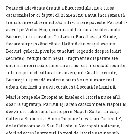
Poate că adevărata dramă a Bucureștiului nu e lipsa
catacombelor, ci faptul că nimeni nu a avut încă șansa să
transforme subteranul său într-o mare poveste. Parisul l-
a avut pe Victor Hugo, cronicarul literar al subteranului.
Bucureștiul i-a avut pe Crutzescu, Bacalbașa și Eliade,
fiecare surprinzând câte o fărâmă din orașul ascuns.
Beciuri, galerii, pivnițe, tuneluri, legende despre ieșiri
secrete și refugii domnești. Fragmente disparate ale
unei memorii subterane care n-au fost niciodată reunite
într-un proiect cultural de anvergură. Cu alte cuvinte,
Bucureștiul posedă materia primă a unui mare mit
urban, dar încă n-a avut curajul să-l scoată la lumină.
Marile orașe ale Europei au înțeles că istoria nu se află
doar la suprafață. Parisul își arată catacombele. Napoli își
dezvăluie subteranul antic prin Napoli Sotterranea și
Galleria Borbonica. Roma își pune în valoare "activele",
de la Catacombe di San Callisto la Necropoli Vaticana,
oferind acces la straturi întregi de istorie ascunse sub