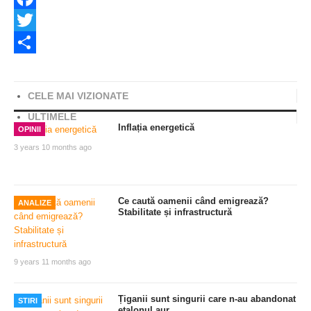
Facebook
Twitter
Share
CELE MAI VIZIONATE
ULTIMELE
Inflația energetică
OPINII
3 years 10 months ago
Ce caută oamenii când emigrează?
ANALIZE
Stabilitate și infrastructură
9 years 11 months ago
Țiganii sunt singurii care n-au abandonat
STIRI
etalonul aur