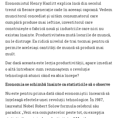
Economistul Henry Hazlitt explica încă din secolul
trecut că fiecare generație cade în aceeași capcană. Vedem
muncitorul concediat și uităm consumatorul care
cumpără produse mai ieftine, investitorul care
construiește o fabrică nouă și industriile care nici nu
existau înainte. Productivitatea mută locurile de muncă,
nu le distruge. Ea ridică nivelul de trai tocmai pentru că
permite aceleiași cantități de muncă să producă mai
mult.
Dar dacă aceasta este lecția productivității, apare imediat
o altă întrebare: cum recunoaștem o revoluție
tehnologică atunci când ea abia începe?
Economia se schimbă înainte ca statisticile să o observe
Nu este pentru prima dată când economiștii încearcă să
înțeleagă efectele unei revoluții tehnologice. În 1987,
laureatul Nobel Robert Solow formula celebrul său
paradox: „Vezi era computerelor peste tot, cu excepția