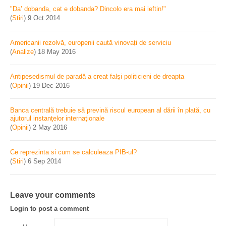
"Da’ dobanda, cat e dobanda? Dincolo era mai ieftin!"
(
Stiri
)
9 Oct 2014
Americanii rezolvă, europenii caută vinovați de serviciu
(
Analize
)
18 May 2016
Antipesedismul de paradă a creat falşi politicieni de dreapta
(
Opinii
)
19 Dec 2016
Banca centrală trebuie să prevină riscul european al dării în plată, cu
ajutorul instanţelor internaţionale
(
Opinii
)
2 May 2016
Ce reprezinta si cum se calculeaza PIB-ul?
(
Stiri
)
6 Sep 2014
Leave your comments
Login to post a comment