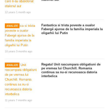
12 years 1 month ago
Fantastica si trista poveste a oualor
ANALIZE
Fabergé ajunse de la familia imperiala la
oligarhii lui Putin
10 years 3 months ago
Regatul Unit rascumpara obligatiuni de
ANALIZE
pe vremea lui Churchill. Romania
continua sa nu-si recunoasca datoria
interbelica
11 years 7 months ago