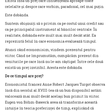
Există însă un preț care influențează aproape toate
celelalte și despre care vorbim, paradoxal, cel mai puțin.
Este dobânda.
Suntem obișnuiți să o privim ca pe costul unui credit sau
ca pe principalul instrument al băncilor centrale. În
realitate, dobânda este mult mai mult decât atât. Ea
reprezintă felul în care economia evaluează timpul.
Atunci când economisim, vindem prezentul pentru
viitor. Când ne împrumutăm, cumpărăm prezent din
veniturile pe care încă nu le-am câștigat. Între cele două
există un preț invizibil. Acesta este dobânda.
De ce timpul are preț?
Economistul francez Anne Robert Jacques Turgot observa
încă din secolul al XVIII-lea că un bun disponibil astăzi
valorează mai mult decât același bun primit în viitor.
Eugen von Böhm-Bawerk avea să transforme această
intuiție în teoria preferinței de timp, explicând că