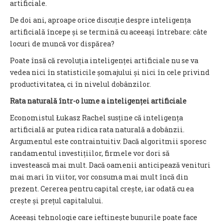
artificiale.
De doi ani, aproape orice discuție despre inteligența
artificială începe și se termină cu aceeași întrebare: câte
locuri de muncă vor dispărea?
Poate însă că revoluția inteligenței artificiale nu se va
vedea nici în statisticile șomajului și nici în cele privind
productivitatea, ci în nivelul dobânzilor.
Rata naturală într-o lume a inteligenței artificiale
Economistul Łukasz Rachel susține că inteligența
artificială ar putea ridica rata naturală a dobânzii.
Argumentul este contraintuitiv. Dacă algoritmii sporesc
randamentul investițiilor, firmele vor dori să
investească mai mult. Dacă oamenii anticipează venituri
mai mari în viitor, vor consuma mai mult încă din
prezent. Cererea pentru capital crește, iar odată cu ea
crește și prețul capitalului.
Aceeași tehnologie care ieftinește bunurile poate face