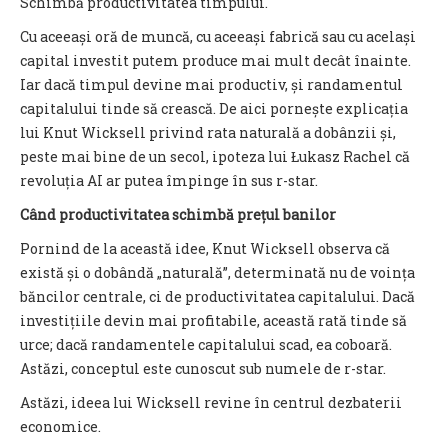
Schimbă productivitatea timpului.
Cu aceeași oră de muncă, cu aceeași fabrică sau cu același
capital investit putem produce mai mult decât înainte.
Iar dacă timpul devine mai productiv, și randamentul
capitalului tinde să crească. De aici pornește explicația
lui Knut Wicksell privind rata naturală a dobânzii și,
peste mai bine de un secol, ipoteza lui Łukasz Rachel că
revoluția AI ar putea împinge în sus r-star.
Când productivitatea schimbă prețul banilor
Pornind de la această idee, Knut Wicksell observa că
există și o dobândă „naturală”, determinată nu de voința
băncilor centrale, ci de productivitatea capitalului. Dacă
investițiile devin mai profitabile, această rată tinde să
urce; dacă randamentele capitalului scad, ea coboară.
Astăzi, conceptul este cunoscut sub numele de r-star.
Astăzi, ideea lui Wicksell revine în centrul dezbaterii
economice.