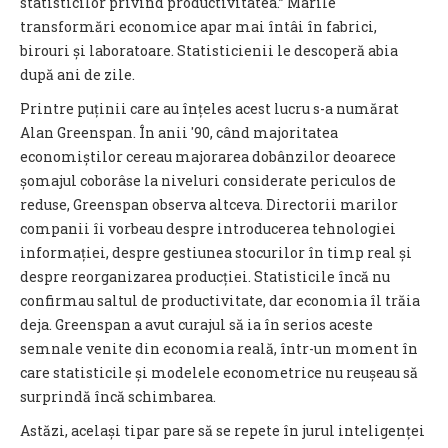
statisticilor privind productivitatea.” Marile
transformări economice apar mai întâi în fabrici,
birouri și laboratoare. Statisticienii le descoperă abia
după ani de zile.
Printre puținii care au înțeles acest lucru s-a numărat
Alan Greenspan. În anii '90, când majoritatea
economiștilor cereau majorarea dobânzilor deoarece
șomajul coborâse la niveluri considerate periculos de
reduse, Greenspan observa altceva. Directorii marilor
companii îi vorbeau despre introducerea tehnologiei
informației, despre gestiunea stocurilor în timp real și
despre reorganizarea producției. Statisticile încă nu
confirmau saltul de productivitate, dar economia îl trăia
deja. Greenspan a avut curajul să ia în serios aceste
semnale venite din economia reală, într-un moment în
care statisticile și modelele econometrice nu reușeau să
surprindă încă schimbarea.
Astăzi, același tipar pare să se repete în jurul inteligenței