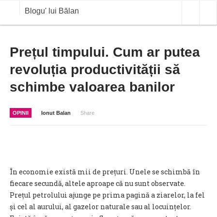
Blogu' lui Bălan
OPINII
Prețul timpului. Cum ar putea
revoluția productivității să
ANALIZE
schimbe valoarea banilor
BLOG IN DIALOG
STIRI
OPINII
Ionut Balan
Share
CURS VALUTAR IN TIMP REAL
COMMODITIES
COTATII BVB
În economie există mii de prețuri. Unele se schimbă în
fiecare secundă, altele aproape că nu sunt observate.
Prețul petrolului ajunge pe prima pagină a ziarelor, la fel
și cel al aurului, al gazelor naturale sau al locuințelor.