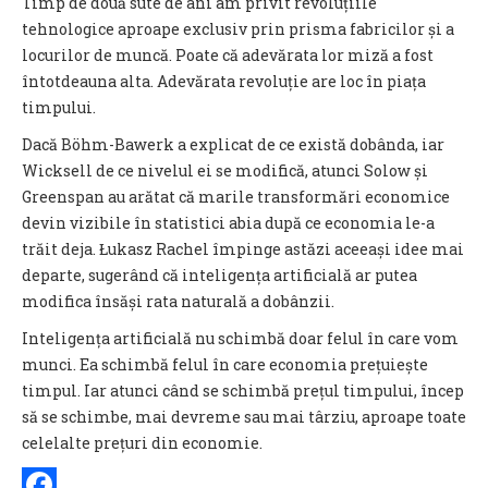
Timp de două sute de ani am privit revoluțiile
tehnologice aproape exclusiv prin prisma fabricilor și a
locurilor de muncă. Poate că adevărata lor miză a fost
întotdeauna alta. Adevărata revoluție are loc în piața
timpului.
Dacă Böhm-Bawerk a explicat de ce există dobânda, iar
Wicksell de ce nivelul ei se modifică, atunci Solow și
Greenspan au arătat că marile transformări economice
devin vizibile în statistici abia după ce economia le-a
trăit deja. Łukasz Rachel împinge astăzi aceeași idee mai
departe, sugerând că inteligența artificială ar putea
modifica însăși rata naturală a dobânzii.
Inteligența artificială nu schimbă doar felul în care vom
munci. Ea schimbă felul în care economia prețuiește
timpul. Iar atunci când se schimbă prețul timpului, încep
să se schimbe, mai devreme sau mai târziu, aproape toate
celelalte prețuri din economie.