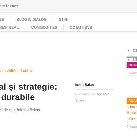
ește frumos
ZE
BLOG IN DIALOG
STIRI
TIMP REAL
COMMODITIES
COTATII BVB
C
U
OPINI
3 year
l și strategie:
Ionut Balan
 durabile
Comment (0)
Hits: 857
Share
ANAL
 de a le folosi eficient
9 year