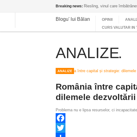
Riesling, vinul care îmbătrân
Breaking news:
Blogu' lui Bălan
OPINII
ANALI
CURS VALUTAR IN 
ANALIZE
ANALIZE
România între capita
dilemele dezvoltării
Problema nu e lipsa resurselor, ci incapacitatea
Facebook