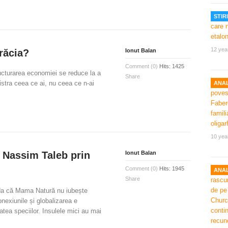
STIRI
12 yea
răcia?
Ionut Balan
Comment (0)
Hits: 1425
cturarea economiei se reduce la a
Share
stra ceea ce ai, nu ceea ce n-ai
ANAL
10 yea
 Nassim Taleb prin
Ionut Balan
Comment (0)
Hits: 1945
ANAL
Share
a că Mama Natură nu iubește
onexiunile și globalizarea e
atea speciilor. Insulele mici au mai