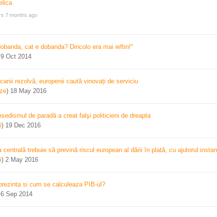
rs 7 months ago
dobanda, cat e dobanda? Dincolo era mai ieftin!"
)
9 Oct 2014
canii rezolvă, europenii caută vinovați de serviciu
ize
)
18 May 2016
sedismul de paradă a creat falşi politicieni de dreapta
i
)
19 Dec 2016
centrală trebuie să prevină riscul european al dării în plată, cu ajutorul instan
i
)
2 May 2016
prezinta si cum se calculeaza PIB-ul?
)
6 Sep 2014