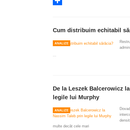
Twitter
Share
Cum distribuim echitabil să
Restru
ANALIZE
admini
...
De la Leszek Balcerowicz la
legile lui Murphy
Dovad
ANALIZE
interc
densit
multe decât cele mari