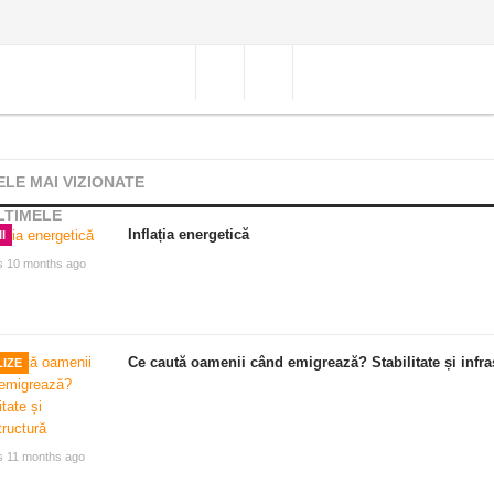
ELE MAI VIZIONATE
LTIMELE
Inflația energetică
I
s 10 months ago
Ce caută oamenii când emigrează? Stabilitate și infra
IZE
s 11 months ago