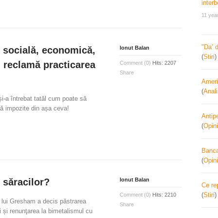
11 yea
"Da’ 
, socială, economică,
Ionut Balan
(
Stiri
” reclamă practicarea
Comment (0)
Hits: 2207
Share
Ameri
(
Anal
și-a întrebat tatăl cum poate să
ă impozite din așa ceva!
Antipe
(
Opini
Banca 
(
Opini
 săracilor?
Ionut Balan
Ce re
(
Stiri
Comment (0)
Hits: 2210
 lui Gresham a decis păstrarea
Share
i și renunţarea la bimetalismul cu