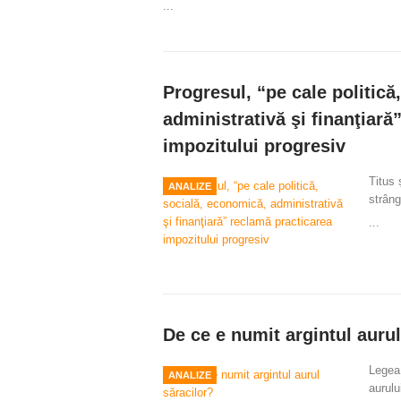
...
Progresul, “pe cale politică
administrativă şi finanţiară
impozitului progresiv
Titus 
ANALIZE
strâng
...
De ce e numit argintul aurul
Legea
ANALIZE
aurulu