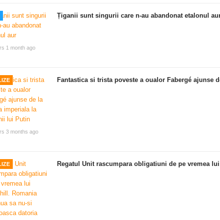
Țiganii sunt singurii care n-au abandonat etalonul au
rs 1 month ago
Fantastica si trista poveste a oualor Fabergé ajunse de
IZE
rs 3 months ago
Regatul Unit rascumpara obligatiuni de pe vremea lui
IZE