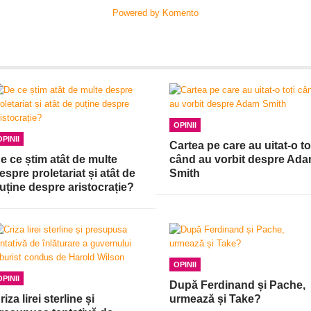
Powered by Komento
OPINII
OPINII
Cartea pe care au uitat-o to
e ce știm atât de multe
când au vorbit despre Ad
espre proletariat și atât de
Smith
uține despre aristocrație?
OPINII
OPINII
După Ferdinand și Pache,
riza lirei sterline și
urmează și Take?