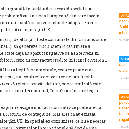
tituţională în legătură cu această speţă, la un
e problemă cu Uniunea Europeană din care facem
ANAL
 nu mai există un orizont clar de adoptare a euro,
patibilă cu legislaţia UE.
mat şi de altă ţări foste comuniste din Uniune, unde
9 year
bat, şi să genereze risc sistemic ca urmare a
e state deja au apărut iniţiative de a interveni în
bitorii care au contractat credite în franci elveţieni.
STIRI
tă litera legii fundamentale, ceea ce poate crea
s spus, noi contrazicem ceea ce ne-am fixat la
12 yea
vizează relaţia bancă - debitor, banca centrală este
nui arbitru internaţional, în măsura în care legea
ANAL
 exprime asupra unui act normativ ce poate afecta
 riscului de contagiune. Mai ales că au existat,
 alte ţări UE, în special ex-comuniste, ce nu e necesar
 să ceară instanţelor internaţionale să decidă este
10 yea