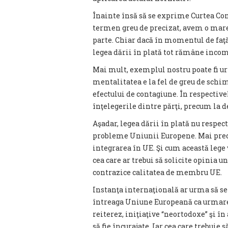
Înainte însă să se exprime Curtea Cons
termen greu de precizat, avem o mar
parte. Chiar dacă în momentul de faţă
legea dării în plată tot rămâne incom
Mai mult, exemplul nostru poate fi ur
mentalitatea e la fel de greu de schim
efectului de contagiune. În respectivel
înţelegerile dintre părţi, precum la de
Aşadar, legea dării în plată nu respec
probleme Uniunii Europene. Mai preci
integrarea în UE. Şi cum această lege 
cea care ar trebui să solicite opinia u
contrazice calitatea de membru UE.
Instanţa internaţională ar urma să se
întreaga Uniune Europeană ca urmare a
reiterez, iniţiaţive “neortodoxe” şi în
să fie încurajate. Iar cea care trebuie