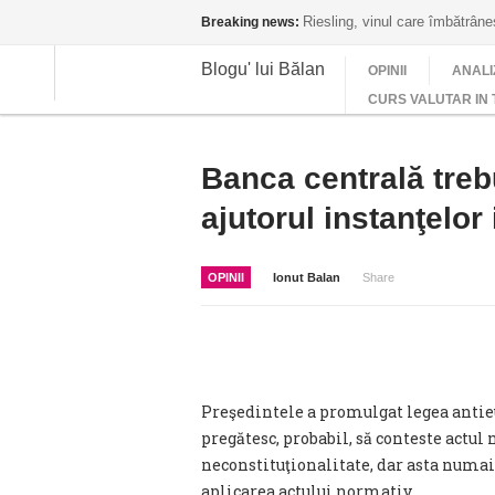
Riesling, vinul care îmbătrân
Breaking news:
Blogu' lui Bălan
OPINII
ANALI
CURS VALUTAR IN 
Banca centrală trebu
ajutorul instanţelor
OPINII
Ionut Balan
Share
Preşedintele a promulgat legea antieu
pregătesc, probabil, să conteste actul
neconstituţionalitate, dar asta numai 
aplicarea actului normativ.