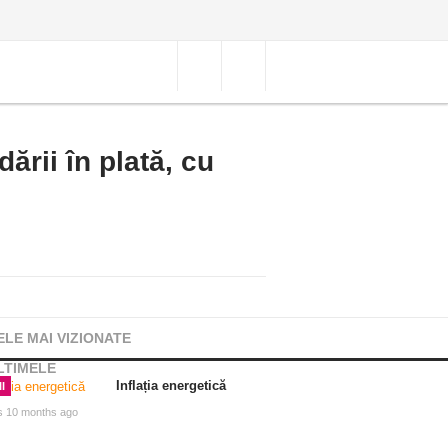
ării în plată, cu
ELE MAI VIZIONATE
LTIMELE
Inflația energetică
I
s 10 months ago