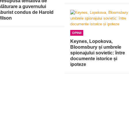
resupusa tentativă de
nlăturare a guvernului
aburist condus de Harold
ilson
OPINII
Keynes, Lopokova,
Bloomsbury și umbrele
spionajului sovietic: între
documente istorice și
ipoteze