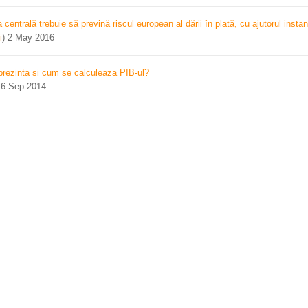
centrală trebuie să prevină riscul european al dării în plată, cu ajutorul instan
i
)
2 May 2016
prezinta si cum se calculeaza PIB-ul?
)
6 Sep 2014