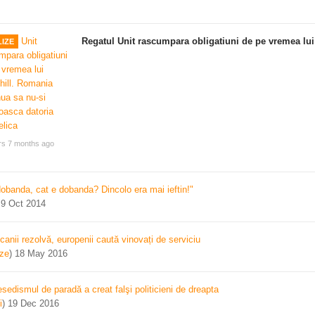
Regatul Unit rascumpara obligatiuni de pe vremea lui
IZE
rs 7 months ago
dobanda, cat e dobanda? Dincolo era mai ieftin!"
)
9 Oct 2014
canii rezolvă, europenii caută vinovați de serviciu
ize
)
18 May 2016
sedismul de paradă a creat falşi politicieni de dreapta
i
)
19 Dec 2016