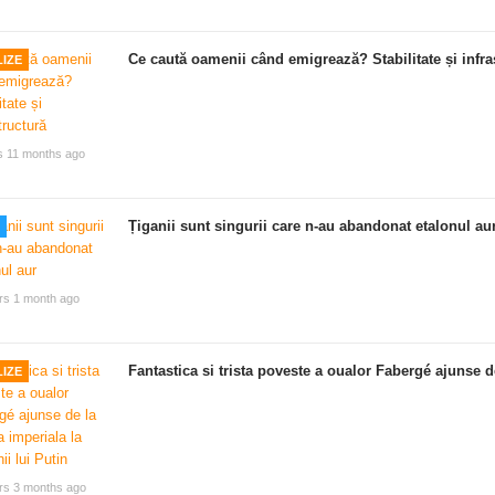
Ce caută oamenii când emigrează? Stabilitate și infra
IZE
s 11 months ago
Țiganii sunt singurii care n-au abandonat etalonul au
rs 1 month ago
Fantastica si trista poveste a oualor Fabergé ajunse de
IZE
rs 3 months ago