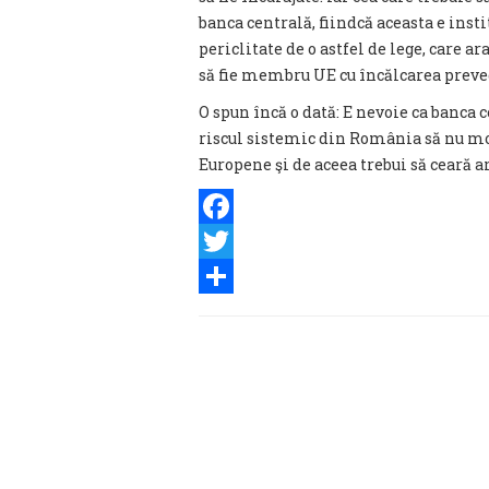
banca centrală, fiindcă aceasta e inst
periclitate de o astfel de lege, care 
să fie membru UE cu încălcarea preved
O spun încă o dată: E nevoie ca banca c
riscul sistemic din România să nu mo
Europene şi de aceea trebui să ceară a
Facebook
Twitter
Share