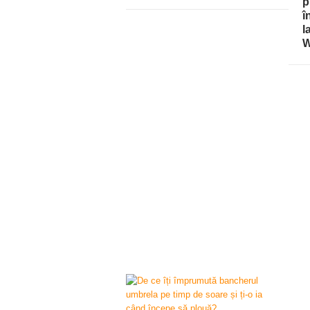
p
î
l
W