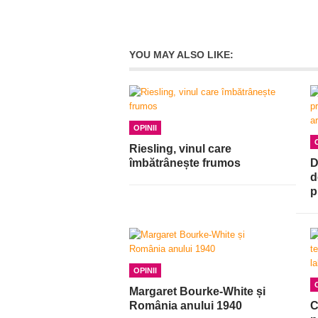
YOU MAY ALSO LIKE:
OPINII
Riesling, vinul care
îmbătrânește frumos
D
d
p
OPINII
Margaret Bourke-White și
România anului 1940
C