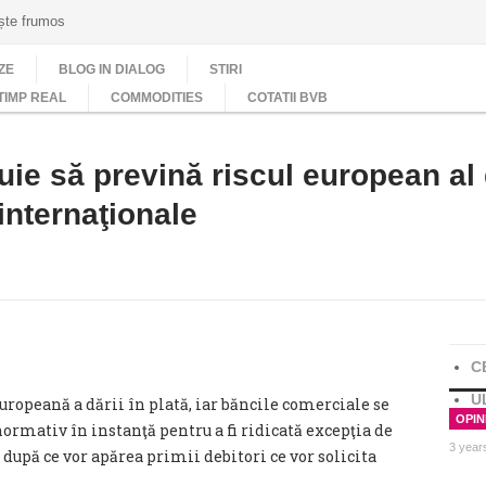
ește frumos
ZE
BLOG IN DIALOG
STIRI
TIMP REAL
COMMODITIES
COTATII BVB
ie să prevină riscul european al d
 internaţionale
C
U
ropeană a dării în plată, iar băncile comerciale se
OPINI
 normativ în instanţă pentru a fi ridicată excepţia de
3 year
după ce vor apărea primii debitori ce vor solicita