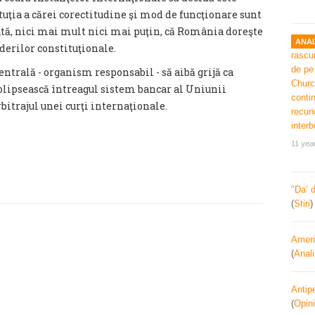
ituţia a cărei corectitudine şi mod de funcţionare sunt
arată, nici mai mult nici mai puţin, că România doreşte
ANAL
erilor constituţionale.
entrală - organism responsabil - să aibă grijă ca
lipsească întreagul sistem bancar al Uniunii
rbitrajul unei curţi internaţionale.
11 yea
"Da’ 
(
Stiri
Ameri
(
Anal
Antipe
(
Opini