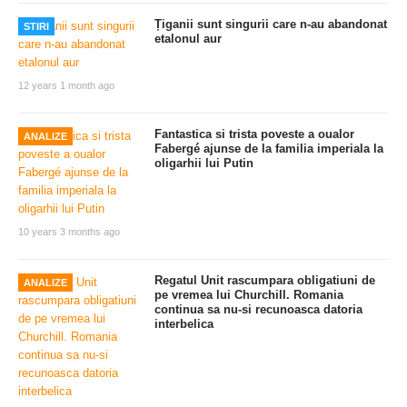
Țiganii sunt singurii care n-au abandonat
STIRI
etalonul aur
12 years 1 month ago
Fantastica si trista poveste a oualor
ANALIZE
Fabergé ajunse de la familia imperiala la
oligarhii lui Putin
10 years 3 months ago
Regatul Unit rascumpara obligatiuni de
ANALIZE
pe vremea lui Churchill. Romania
continua sa nu-si recunoasca datoria
interbelica