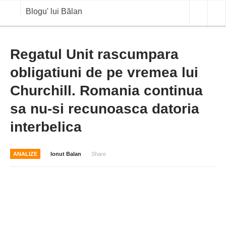
Blogu' lui Bălan
OPINII
Regatul Unit rascumpara
obligatiuni de pe vremea lui
ANALIZE
Churchill. Romania continua
BLOG IN DIALOG
sa nu-si recunoasca datoria
STIRI
interbelica
CURS VALUTAR IN TIMP REAL
COMMODITIES
ANALIZE
Ionut Balan
Share
COTATII BVB