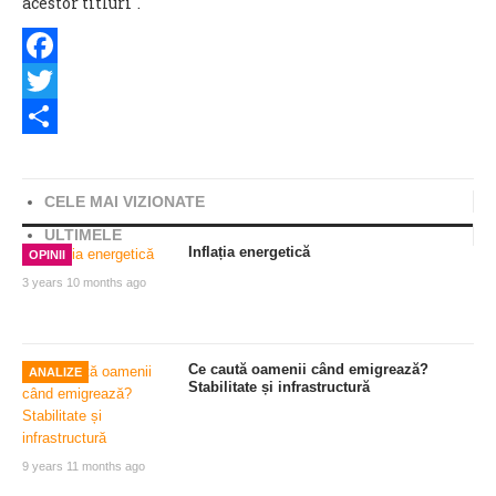
acestor titluri".
Facebook
Twitter
Share
CELE MAI VIZIONATE
ULTIMELE
Inflația energetică
OPINII
3 years 10 months ago
Ce caută oamenii când emigrează?
ANALIZE
Stabilitate și infrastructură
9 years 11 months ago