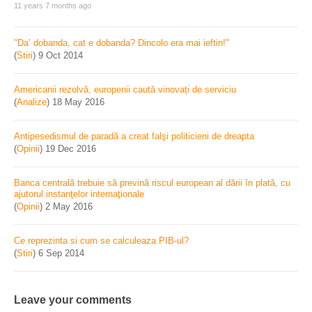
11 years 7 months ago
"Da’ dobanda, cat e dobanda? Dincolo era mai ieftin!"
(
Stiri
)
9 Oct 2014
Americanii rezolvă, europenii caută vinovați de serviciu
(
Analize
)
18 May 2016
Antipesedismul de paradă a creat falşi politicieni de dreapta
(
Opinii
)
19 Dec 2016
Banca centrală trebuie să prevină riscul european al dării în plată, cu
ajutorul instanţelor internaţionale
(
Opinii
)
2 May 2016
Ce reprezinta si cum se calculeaza PIB-ul?
(
Stiri
)
6 Sep 2014
Leave your comments