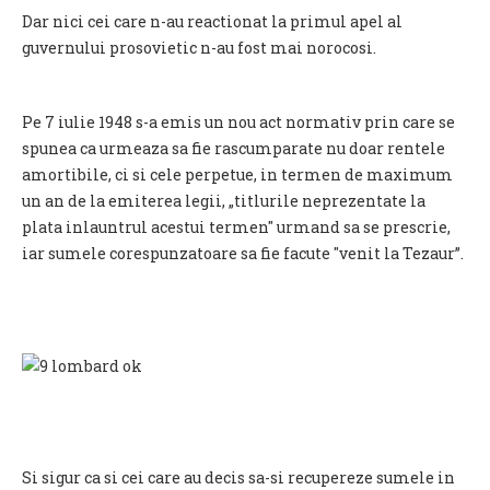
Dar nici cei care n-au reactionat la primul apel al
guvernului prosovietic n-au fost mai norocosi.
Pe 7 iulie 1948 s-a emis un nou act normativ prin care se
spunea ca urmeaza sa fie rascumparate nu doar rentele
amortibile, ci si cele perpetue, in termen de maximum
un an de la emiterea legii, „titlurile neprezentate la
plata inlauntrul acestui termen" urmand sa se prescrie,
iar sumele corespunzatoare sa fie facute "venit la Tezaur”.
Si sigur ca si cei care au decis sa-si recupereze sumele in