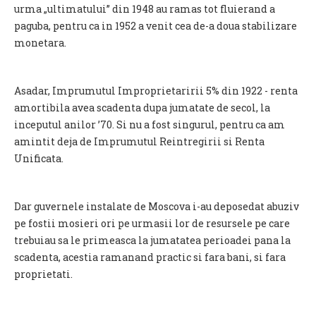
urma „ultimatului” din 1948 au ramas tot fluierand a
paguba, pentru ca in 1952 a venit cea de-a doua stabilizare
monetara.
Asadar, Imprumutul Improprietaririi 5% din 1922 - renta
amortibila avea scadenta dupa jumatate de secol, la
inceputul anilor ’70. Si nu a fost singurul, pentru ca am
amintit deja de Imprumutul Reintregirii si Renta
Unificata.
Dar guvernele instalate de Moscova i-au deposedat abuziv
pe fostii mosieri ori pe urmasii lor de resursele pe care
trebuiau sa le primeasca la jumatatea perioadei pana la
scadenta, acestia ramanand practic si fara bani, si fara
proprietati.