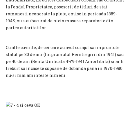
la Fondul Proprietatea, posesorii de titluri de stat
romanesti neonorate la plata, emise in perioada 1889-
1945, nu s-au bucurat de nicio masura reparatorie din
partea autoritatilor.
Cu alte cuvinte, de cei care au avut curajul sa imprumute
statul pe 30 de ani (Imprumutul Reintregirii din 1941) sau
pe 40 de ani (Renta Unificata 4½%-1941 Amortibila) si ar fi
trebuit sa incaseze cupoane de dobanda pana in 1970-1980
nu-si mai aminteste nimeni.