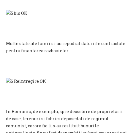
Multe state ale lumii si-au repudiat datoriile contractate
pentru finantarea razboaielor.
In Romania, de exemplu, spre deosebire de proprietarii
de case, terenuri si fabrici deposedati de regimul
comunist, carora fie li s-au restituit bunurile
nationalizate, fie au fost despagubiti cu bani sau cu actiuni