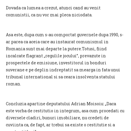
Dovada ca lumea a crezut, atunci cand au venit
comunistii, ca nu vor mai pleca niciodata.
Asa este, dupa cum s-au comportat guvernele dupa 1990, s-
ar parea ca aceia care au instaurat comunismul in
Romania sunt mai departe la putere.Totusi, fiind
incalcate flagrant „regulile jocului”, prevazute in
prospectele de emisiune, investitorul in bonduri
suverane e pe deplin indreptatit sa mearga in fata unui
tribunal international si sa ceara insolventa statului
roman.
Concluzia apartine deputatului Adrian Moisoiu: „Daca
este vorba de restitutio in integrum, asa cum procedati cu
diversele cladiri, bunuri imobiliare, nu credeti de
cuviinta ca, de fapt, ar trebui sa existe o restitutie si a