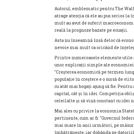
Autorul, emblematic pentru The Wall S
atrage atenția că ele au pus serios l
mult au avut de suferit macroeconomia
reală la prognoze bazate pe ecuații.
Asta nu înseamnă însă deloc că econo
nevoie mai mult ca oricând de înțeleg
Printre numeroasele elemente utile al
unor explicații simple ale economiei cl
"Creșterea economică pe termen lung e
populație în creștere e o sursă de viit
cu atât mai bogați ajung să fie. Pentru
capital, cât și în idei. Competiția obl
celeilalte și să vină constant cu idei n
Mai ales cu privire la economia Stat
pertinente, cum ar fi: "Guvernul feder
mai mare în anii următori, pe măsură
îmbătrânește, iar dobânda pe datorii