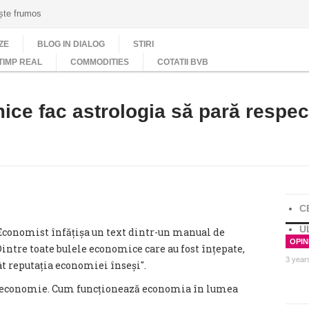
ește frumos
ZE
BLOG IN DIALOG
STIRI
TIMP REAL
COMMODITIES
COTATII BVB
ice fac astrologia să pară respec
C
U
e Economist înfățișa un text dintr-un manual de
OPINI
Dintre toate bulele economice care au fost înțepate,
3 year
ât reputația economiei înseși".
e economie. Cum funcționează economia în lumea