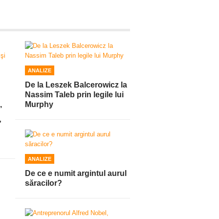
ANALIZE
De la Leszek Balcerowicz la
Nassim Taleb prin legile lui
,
Murphy
”
ANALIZE
De ce e numit argintul aurul
săracilor?