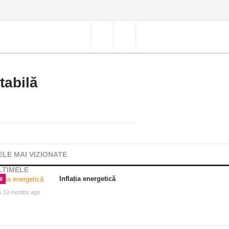
tabilă
ELE MAI VIZIONATE
LTIMELE
Inflația energetică
I
s 10 months ago