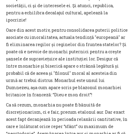
societăţii, ci şi de interesele ei. Şi atunci, republica,
pentru a echilibra decalajul cultural, apelează la
ipocrizie!
Oare din acest motiv, pentru consolidarea puterii politice
asociate cu imoralitatea, actuala tendință "europeană" ar
fi eliminarea regilor și reginelor din fruntea statelor? Și
poate că e nevoie de monarhi puternici pentru a crește
șansele de supraviețuire ale instituției lor. Desigur că
între monarhie și biserică apare o strânsă legătură și
probabil că de aceea și "filonul" moral al acesteia din
urmă ar trebui distrus. Monarhul este unsul lui
Dumnezeu, așa cum apare scris pe blazonul monarhiei
britanice în franceză: “Dieu e mon droit”!
Ca să rezum, monarhia nu poate fi bănuită de
discreționarism, ci e fair, precum etalonul aur. Dar exact
acest fapt deranjează în perioada relaxării cantitative, în
care e înlăturat orice reper “sfânt” cu maximum de
“neortodoxie”. Asemănarea între aur și monarhie ar fi că