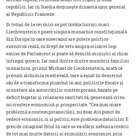
republici. Iar în Suedia domnește dinastia unui general
al Republicii Franceze.
Și totuși de la cei mici se pot învăța lucruri mari.
Liechtenstein e poate singura monarhie constituțională
din Europa în care suveranul are putere politico-
executivă reală, cu drept de veto asupra oricărei legi
emise de Parlament și poate să demită miniștri și chiar
întregul guvern. Iar unul dintre dintre membrii familiei
monarhice, prințul Michael de Liechtenstein, arată că
precum alchimia medievală, care a eșuat în demersul
său de a transforma plumbul în aur, politicile fiscale și
monetare ale autorităților contemporane, bazate pe
deficit bugetar și relaxarea cantitativă, generează crize,
nu creștere economică și prosperitate. “Cea mai mare
problemă a contemporaneității, nu doar din punct de
vedere economic, ci și politic, este problema datoriilor. E
greu de imaginat felul în care se va sfârși nebunia creării
de tot mai multe datorii și stimulării economiei prin