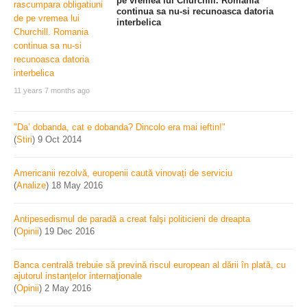
pe vremea lui Churchill. Romania
continua sa nu-si recunoasca datoria
interbelica
11 years 7 months ago
"Da’ dobanda, cat e dobanda? Dincolo era mai ieftin!"
(
Stiri
)
9 Oct 2014
Americanii rezolvă, europenii caută vinovați de serviciu
(
Analize
)
18 May 2016
Antipesedismul de paradă a creat falşi politicieni de dreapta
(
Opinii
)
19 Dec 2016
Banca centrală trebuie să prevină riscul european al dării în plată, cu
ajutorul instanţelor internaţionale
(
Opinii
)
2 May 2016