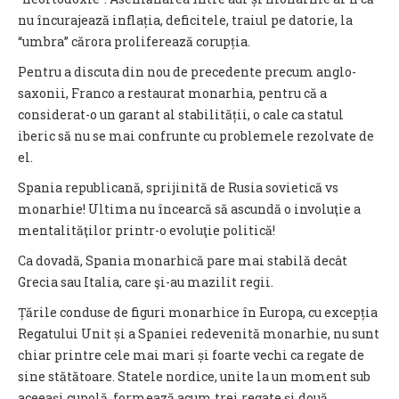
nu încurajează inflația, deficitele, traiul pe datorie, la
“umbra” cărora proliferează corupția.
Pentru a discuta din nou de precedente precum anglo-
saxonii, Franco a restaurat monarhia, pentru că a
considerat-o un garant al stabilității, o cale ca statul
iberic să nu se mai confrunte cu problemele rezolvate de
el.
Spania republicană, sprijinită de Rusia sovietică vs
monarhie! Ultima nu încearcă să ascundă o involuţie a
mentalităţilor printr-o evoluţie politică!
Ca dovadă, Spania monarhică pare mai stabilă decât
Grecia sau Italia, care şi-au mazilit regii.
Țările conduse de figuri monarhice în Europa, cu excepția
Regatului Unit și a Spaniei redevenită monarhie, nu sunt
chiar printre cele mai mari și foarte vechi ca regate de
sine stătătoare. Statele nordice, unite la un moment sub
aceeași cupolă, formează acum trei regate și două