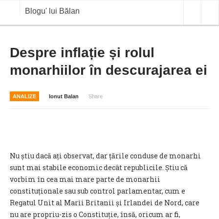
Blogu' lui Bălan
OPINII
Despre inflație și rolul
monarhiilor în descurajarea ei
ANALIZE
BLOG IN DIALOG
ANALIZE
Ionut Balan
Share
STIRI
CURS VALUTAR IN TIMP REAL
COMMODITIES
Nu știu dacă ați observat, dar țările conduse de monarhi
COTATII BVB
sunt mai stabile economic decât republicile. Știu că
vorbim în cea mai mare parte de monarhii
constituționale sau sub control parlamentar, cum e
Regatul Unit al Marii Britanii și Irlandei de Nord, care
nu are propriu-zis o Constituție, însă, oricum ar fi,