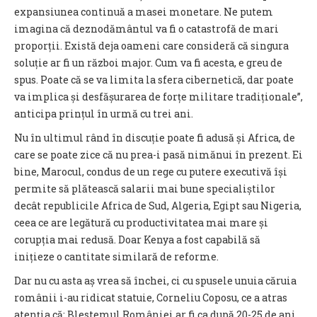
expansiunea continuă a masei monetare. Ne putem
imagina că deznodământul va fi o catastrofă de mari
proporții. Există deja oameni care consideră că singura
soluție ar fi un război major. Cum va fi acesta, e greu de
spus. Poate că se va limita la sfera cibernetică, dar poate
va implica și desfășurarea de forțe militare tradiționale”,
anticipa prințul în urmă cu trei ani.
Nu în ultimul rând în discuție poate fi adusă și Africa, de
care se poate zice că nu prea-i pasă nimănui în prezent. Ei
bine, Marocul, condus de un rege cu putere executivă își
permite să plătească salarii mai bune specialiștilor
decât republicile Africa de Sud, Algeria, Egipt sau Nigeria,
ceea ce are legătură cu productivitatea mai mare și
corupția mai redusă. Doar Kenya a fost capabilă să
inițieze o cantitate similară de reforme.
Dar nu cu asta aș vrea să închei, ci cu spusele unuia căruia
românii i-au ridicat statuie, Corneliu Coposu, ce a atras
atenția că: Blestemul României ar fi ca după 20-25 de ani