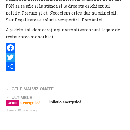
FSN să se afle şi la stânga şi la dreapta eşichierului
politic. Precum și că: Negociem orice, dar nu principii.
Sau: Regalitatea e soluţia recuperării României.
A și detaliat: democraţia şi normalizarea sunt legate de
restaurarea monarhiei.
Facebook
Twitter
Share
CELE MAI VIZIONATE
ULTIMELE
Inflația energetică
OPINII
3 years 10 months ago