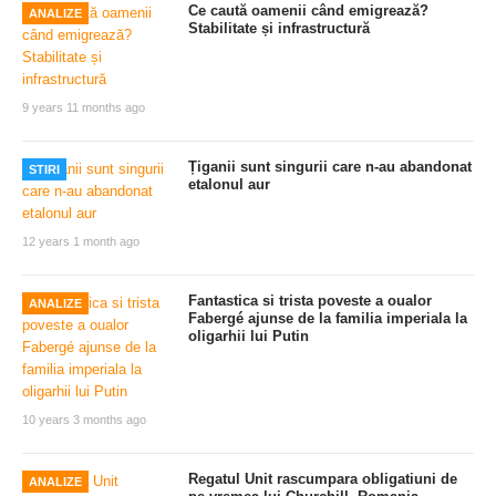
Ce caută oamenii când emigrează?
ANALIZE
Stabilitate și infrastructură
9 years 11 months ago
Țiganii sunt singurii care n-au abandonat
STIRI
etalonul aur
12 years 1 month ago
Fantastica si trista poveste a oualor
ANALIZE
Fabergé ajunse de la familia imperiala la
oligarhii lui Putin
10 years 3 months ago
Regatul Unit rascumpara obligatiuni de
ANALIZE