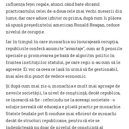
influența feței regale, atunci când bate obrazul
practicantului celei de-a doua cele mai vechi meserii din
lume, dar care aduce izbitor cu prima, după cum îi plăcea
să spună președintelui american Ronald Reagan, reduce
nivelul de corupție.
Iar în timpul în care monarhia nu încurajează corupția,
republicile conferă anumite "avantaje", cum ar fi pensiile
speciale şi promovarea pe bază de algoritm politic în
fruntea instituţiilor statului, pe care regii n-au cum să le
agreeze. Ei vor ca ceea ce lasă în urmă să fie gestionabil,
mai ales din punct de vedere economic.
Și după cum mai zis-o, monarhia e mult mai aproape de
nevoile societăţii, la nivel de conştiinţă, decât republica,
ce încearcă să fie - referindu-ne la aceeaşi societate - o
soluţie nereală cât educaţia e pliată practic pe monarhie.
Statele feudale pot fi conduse mai eficient de monarhi
decât de structuri republicane, pentru că ele se
îndepărtează nu doar de nivelul de conştiinţă al