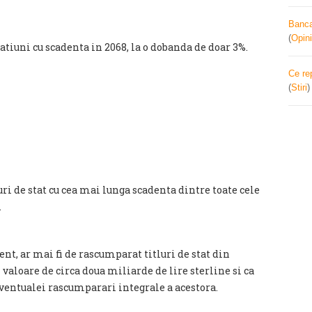
Banca 
(
Opini
tiuni cu scadenta in 2068, la o dobanda de doar 3%.
Ce re
(
Stiri
ri de stat cu cea mai lunga scadenta dintre toate cele
.
nt, ar mai fi de rascumparat titluri de stat din
aloare de circa doua miliarde de lire sterline si ca
eventualei rascumparari integrale a acestora.