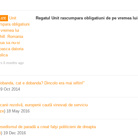
Regatul Unit rascumpara obligatiuni de pe vremea lui
IZE
rs 6 months ago
dobanda, cat e dobanda? Dincolo era mai ieftin!"
)
9 Oct 2014
canii rezolvă, europenii caută vinovați de serviciu
ize
)
18 May 2016
sedismul de paradă a creat falşi politicieni de dreapta
i
)
19 Dec 2016