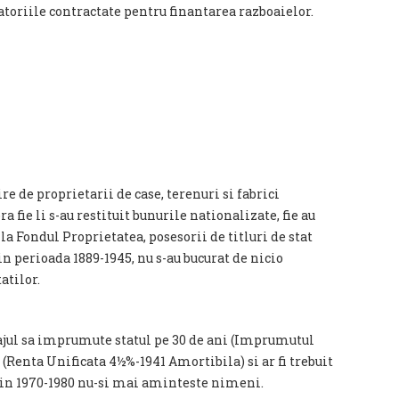
atoriile contractate pentru finantarea razboaielor.
 de proprietarii de case, terenuri si fabrici
fie li s-au restituit bunurile nationalizate, fie au
 la Fondul Proprietatea, posesorii de titluri de stat
n perioada 1889-1945, nu s-au bucurat de nicio
atilor.
urajul sa imprumute statul pe 30 de ani (Imprumutul
 (Renta Unificata 4½%-1941 Amortibila) si ar fi trebuit
 in 1970-1980 nu-si mai aminteste nimeni.