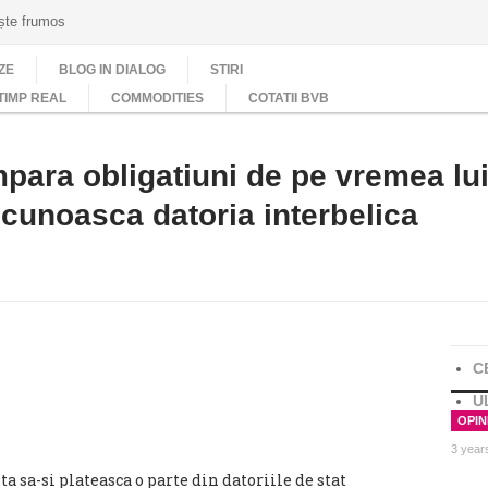
ește frumos
ZE
BLOG IN DIALOG
STIRI
TIMP REAL
COMMODITIES
COTATII BVB
para obligatiuni de pe vremea lu
ecunoasca datoria interbelica
C
U
OPINI
3 year
a sa-si plateasca o parte din datoriile de stat