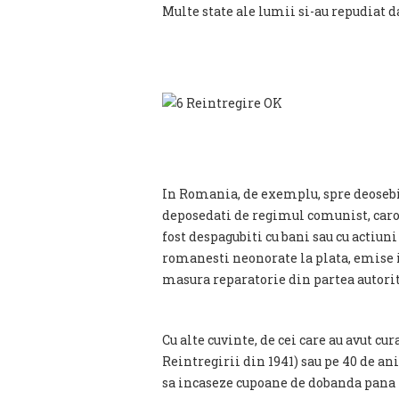
Multe state ale lumii si-au repudiat d
In Romania, de exemplu, spre deosebire
deposedati de regimul comunist, carora 
fost despagubiti cu bani sau cu actiuni
romanesti neonorate la plata, emise i
masura reparatorie din partea autorit
Cu alte cuvinte, de cei care au avut c
Reintregirii din 1941) sau pe 40 de ani
sa incaseze cupoane de dobanda pana