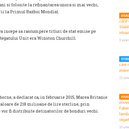
ni si folosite la refinantarea unora si mai vechi,
arii la Primul Razboi Mondial.
ANAL
va incepe sa rascumpere titluri de stat emise pe
egatului Unit era Winston Churchill.
9 year
STIRI
12 yea
borne, a declarat ca, in februarie 2015, Marea Britanie
ANAL
aloare de 218 milioane de lire sterline, prin
e vor fi distribuite detinatorilor de bonduri vechi.
10 yea