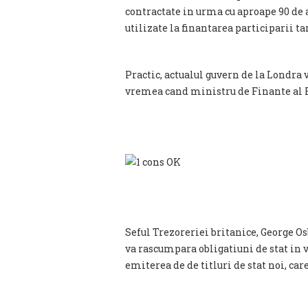
contractate in urma cu aproape 90 de a
utilizate la finantarea participarii t
Practic, actualul guvern de la Londra 
vremea cand ministru de Finante al R
Seful Trezoreriei britanice, George Os
va rascumpara obligatiuni de stat in v
emiterea de de titluri de stat noi, car