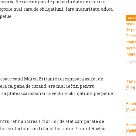
eaza sa fie rascumparate purtau la data emiterii o
egorie mai rara de obligatiuni, fara maturitate, adica
petue.
ANAL
11 yea
incoace cand Marea Britanie rascumpara astfel de
"Da’ 
ela ca, pana de curand, era mai ieftin pentru
(
Stiri
 sa plateasca dobanzi la vechile obligatiuni perpetue
Ameri
(
Anal
ntru refinantarea titlurilor de stat cumparate de
Antipe
tarea efortului militar al tarii din Primul Razboi
(
Opini