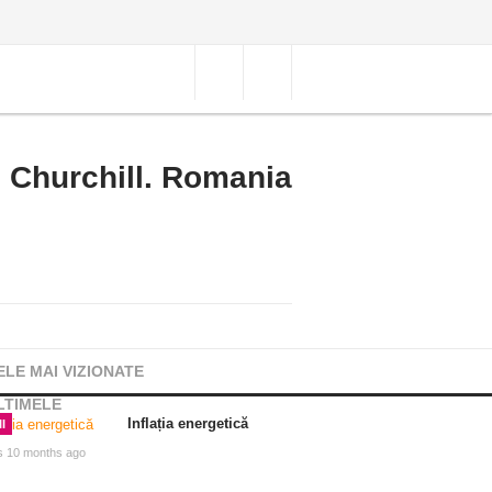
i Churchill. Romania
ELE MAI VIZIONATE
LTIMELE
Inflația energetică
I
s 10 months ago