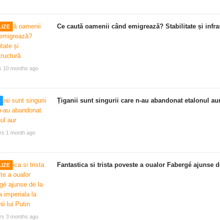
Ce caută oamenii când emigrează? Stabilitate și infra
IZE
s 10 months ago
Țiganii sunt singurii care n-au abandonat etalonul au
rs 1 month ago
Fantastica si trista poveste a oualor Fabergé ajunse de
IZE
rs 3 months ago