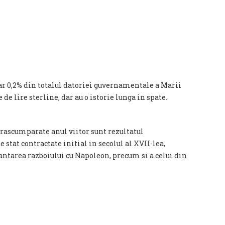
ar 0,2% din totalul datoriei guvernamentale a Marii
 de lire sterline, dar au o istorie lunga in spate.
fi rascumparate anul viitor sunt rezultatul
e stat contractate initial in secolul al XVII-lea,
antarea razboiului cu Napoleon, precum si a celui din