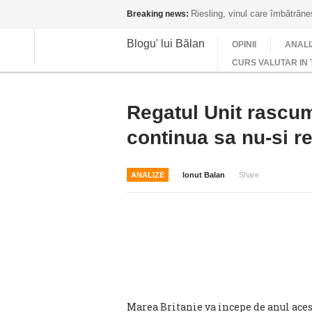
Riesling, vinul care îmbătrân
Breaking news:
Blogu' lui Bălan
OPINII
ANALI
CURS VALUTAR IN 
Regatul Unit rascum
continua sa nu-si r
ANALIZE
Ionut Balan
Share
Marea Britanie va incepe de anul acest