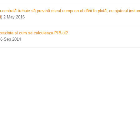
centrală trebuie să prevină riscul european al dării în plată, cu ajutorul instan
i
)
2 May 2016
prezinta si cum se calculeaza PIB-ul?
)
6 Sep 2014