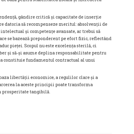
ndență, gândire critică și capacitate de inserție
re datoria să recompenseze meritul: absolvenții de
l intelectual și competențe avansate, ar trebui să
are se bazează preponderent pe efort fizic, reflectând
duc pieței. Scopul nu este excelența sterilă, ci
iber și să‑și asume deplina responsabilitate pentru
ta constituie fundamentul contractual al unui
za libertății economice, a regulilor clare și a
arcerea la aceste principii poate transforma
 prosperitate tangibilă.