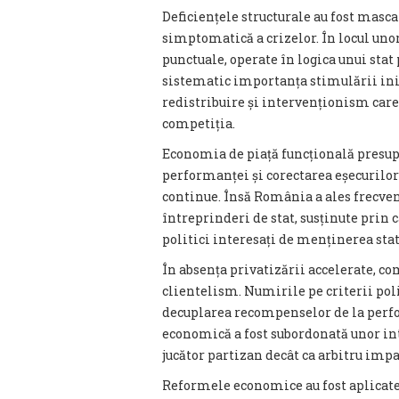
Deficiențele structurale au fost masca
simptomatică a crizelor. În locul uno
punctuale, operate în logica unui stat
sistematic importanța stimulării ini
redistribuire și intervenționism care 
competiția.
Economia de piață funcțională presu
performanței și corectarea eșecurilo
continue. Însă România a ales frecve
întreprinderi de stat, susținute prin c
politici interesați de menținerea stat
În absența privatizării accelerate, co
clientelism. Numirile pe criterii poli
decuplarea recompenselor de la perfo
economică a fost subordonată unor int
jucător partizan decât ca arbitru impa
Reformele economice au fost aplicate c