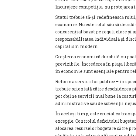
încurajeze competiția, nu protejarea i
Statul trebuie să-și redefinească rolu
economie. Nu este rolul său să decidă c
concurențial bazat pe reguli clare și 
responsabilitatea individuală și dis
capitalism modern.
Creșterea economică durabilă nu poate
previzibile. Încrederea în piața liberă
în economie sunt esențiale pentru rel
Reforma serviciilor publice – în specia
trebuie orientată către deschiderea pi
pot obține servicii mai bune la costuri 
administrative sau de subvenții nejust
În același timp, este crucial ca transp
excepție. Controlul deficitului bugeta
alocarea resurselor bugetare către pro
sănătate, infrastructură) sunt condiții