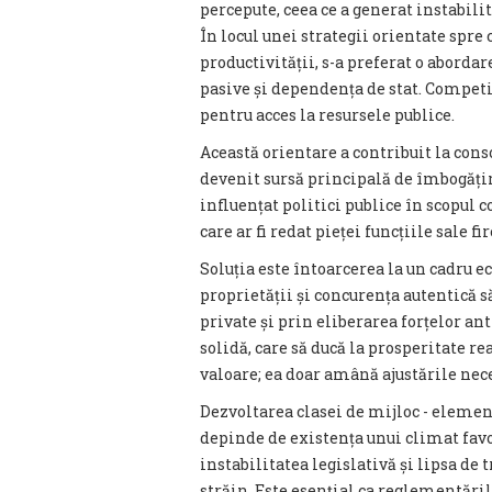
percepute, ceea ce a generat instabilit
În locul unei strategii orientate spre
productivității, s-a preferat o aborda
pasive și dependența de stat. Competiț
pentru acces la resursele publice.
Această orientare a contribuit la con
devenit sursă principală de îmbogățire
influențat politici publice în scopul 
care ar fi redat pieței funcțiile sale fir
Soluția este întoarcerea la un cadru e
proprietății și concurența autentică s
private și prin eliberarea forțelor a
solidă, care să ducă la prosperitate re
valoare; ea doar amână ajustările ne
Dezvoltarea clasei de mijloc - elemen
depinde de existența unui climat favo
instabilitatea legislativă și lipsa de
străin. Este esențial ca reglementările