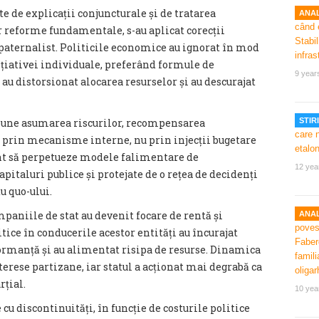
te de explicații conjuncturale și de tratarea
ANAL
r reforme fundamentale, s-au aplicat corecții
 paternalist. Politicile economice au ignorat în mod
țiativei individuale, preferând formule de
9 year
au distorsionat alocarea resurselor și au descurajat
pune asumarea riscurilor, recompensarea
STIRI
r prin mecanisme interne, nu prin injecții bugetare
nt să perpetueze modele falimentare de
12 yea
apitaluri publice și protejate de o rețea de decidenți
u quo-ului.
mpaniile de stat au devenit focare de rentă și
ANAL
tice în conducerile acestor entități au încurajat
rmanță și au alimentat risipa de resurse. Dinamica
erese partizane, iar statul a acționat mai degrabă ca
rțial.
10 yea
u discontinuități, în funcție de costurile politice