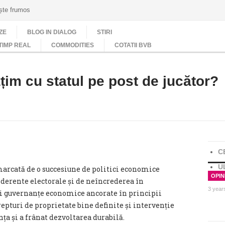
ește frumos
ZE
BLOG IN DIALOG
STIRI
TIMP REAL
COMMODITIES
COTATII BVB
im cu statul pe post de jucător?
C
U
marcată de o succesiune de politici economice
OPINI
derente electorale și de neîncrederea în
3 year
i guvernanțe economice ancorate în principii
repturi de proprietate bine definite și intervenție
ța și a frânat dezvoltarea durabilă.