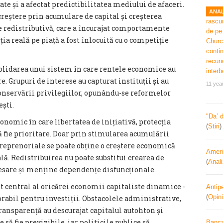
ate și a afectat predictibilitatea mediului de afaceri.
ANAL
 creștere prin acumulare de capital și creșterea
re redistributivă, care a încurajat comportamente
ia reală pe piață a fost înlocuită cu o competiție
solidarea unui sistem în care rentele economice au
. Grupuri de interese au capturat instituții și au
11 yea
conservării privilegiilor, opunându-se reformelor
ești.
"Da’ 
conomic în care libertatea de inițiativă, protecția
(
Stiri
ă fie prioritare. Doar prin stimularea acumulării
ntreprenoriale se poate obține o creștere economică
Ameri
ală. Redistribuirea nu poate substitui crearea de
(
Anal
cesare și menține dependențe disfuncționale.
t central al oricărei economii capitaliste dinamice -
Antipe
(
Opini
rabil pentru investiții. Obstacolele administrative,
 transparență au descurajat capitalul autohton și
 să fie previzibile, iar politicile publice să
Banca 