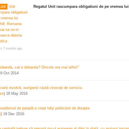
Regatul Unit rascumpara obligatiuni de pe vremea lui
IZE
rs 7 months ago
dobanda, cat e dobanda? Dincolo era mai ieftin!"
)
9 Oct 2014
canii rezolvă, europenii caută vinovați de serviciu
ize
)
18 May 2016
sedismul de paradă a creat falşi politicieni de dreapta
i
)
19 Dec 2016
centrală trebuie să prevină riscul european al dării în plată, cu ajutorul instan