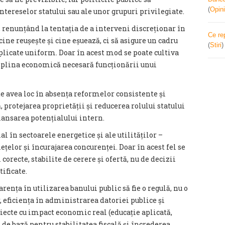
(
Opini
ntereselor statului sau ale unor grupuri privilegiate.
l, renunțând la tentația de a interveni discreționar în
Ce re
ine reușește și cine eșuează, ci să asigure un cadru
(
Stiri
aplicate uniform. Doar în acest mod se poate cultiva
ciplina economică necesară funcționării unui
 avea loc în absența reformelor consistente și
, protejarea proprietății și reducerea rolului statului
ansarea potențialului intern.
l în sectoarele energetice și ale utilităților –
ețelor și încurajarea concurenței. Doar în acest fel se
corecte, stabilite de cerere și ofertă, nu de decizii
ificate.
arența în utilizarea banului public să fie o regulă, nu o
r, eficiența în administrarea datoriei publice și
iecte cu impact economic real (educație aplicată,
 de bază pentru stabilitatea fiscală și încrederea