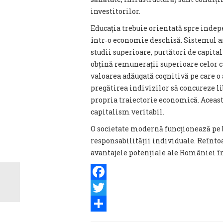
investitorilor.
Educația trebuie orientată spre indepe
într‑o economie deschisă. Sistemul a
studii superioare, purtători de capita
obțină remunerații superioare celor c
valoarea adăugată cognitivă pe care o a
pregătirea indivizilor să concureze l
propria traiectorie economică. Aceas
capitalism veritabil.
O societate modernă funcționează pe ba
responsabilității individuale. Reînto
avantajele potențiale ale României în
Facebook
Twitter
Share