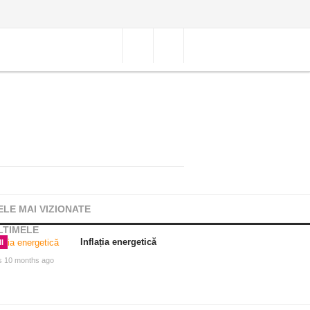
ELE MAI VIZIONATE
LTIMELE
Inflația energetică
I
s 10 months ago