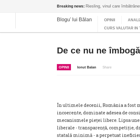
Riesling, vinul care îmbătrân
Breaking news:
Blogu' lui Bălan
OPINII
ANALI
CURS VALUTAR IN 
De ce nu ne îmbogăț
OPINII
Ionut Balan
Share
În ultimele decenii, România a fost 
incoerente, dominate adesea de consi
mecanismele pieței libere. Lipsa une
liberale - transparență, competiție, d
statală minimă - a perpetuat ineficien