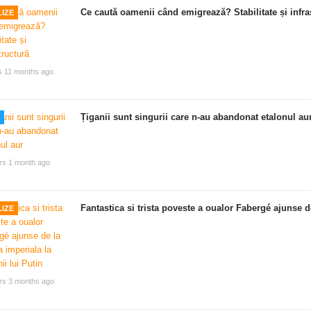
Ce caută oamenii când emigrează? Stabilitate și infra
IZE
s 11 months ago
Țiganii sunt singurii care n-au abandonat etalonul au
rs 1 month ago
Fantastica si trista poveste a oualor Fabergé ajunse de
IZE
rs 3 months ago