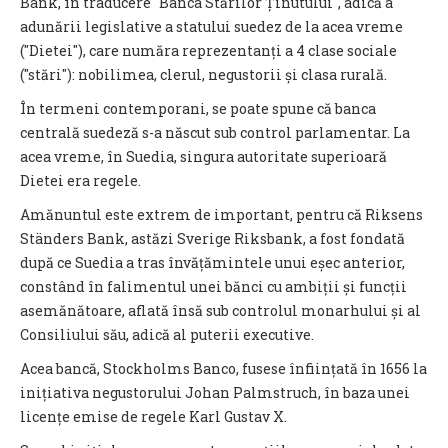
Bank, în traducere ″Banca Stărilor Ținutului″, adică a
adunării legislative a statului suedez de la acea vreme
(″Dietei″), care număra reprezentanți a 4 clase sociale
(″stări″): nobilimea, clerul, negustorii și clasa rurală.
În termeni contemporani, se poate spune că banca
centrală suedeză s-a născut sub control parlamentar. La
acea vreme, în Suedia, singura autoritate superioară
Dietei era regele.
Amănuntul este extrem de important, pentru că Riksens
Ständers Bank, astăzi Sverige Riksbank, a fost fondată
după ce Suedia a tras învățămintele unui eșec anterior,
constând în falimentul unei bănci cu ambiții și funcții
asemănătoare, aflată însă sub controlul monarhului și al
Consiliului său, adică al puterii executive.
Acea bancă, Stockholms Banco, fusese înființată în 1656 la
inițiativa negustorului Johan Palmstruch, în baza unei
licențe emise de regele Karl Gustav X.