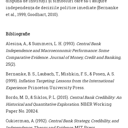
dispună de instituții și simboluri care să-i asigure
independența de deciziile politice imediate (Bernanke
et al., 1999; Goodhart, 2010).
Bibliografie
Alesina, A., & Summers, L. H. (1993).
Central Bank
Independence and Macroeconomic Performance: Some
Comparative Evidence. Journal of Money, Credit and Banking,
25(2).
Bernanke, B. S., Laubach, T., Mishkin, F. S., & Posen, A. S.
(1999).
Inflation Targeting: Lessons from the International
Experience
. Princeton University Press.
Bordo, M. D., & Siklos, P. L. (2015).
Central Bank Credibility: An
Historical and Quantitative Exploration
. NBER Working
Paper No. 20824.
Cukierman, A. (1992).
Central Bank Strategy, Credibility, and
Independence: Theory and Evidence.
MIT Press.