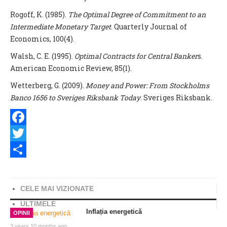
Rogoff, K. (1985).
The Optimal Degree of Commitment to an
Intermediate Monetary Target
. Quarterly Journal of
Economics, 100(4).
Walsh, C. E. (1995).
Optimal Contracts for Central Banker
s.
American Economic Review, 85(1).
Wetterberg, G. (2009).
Money and Power: From Stockholms
Banco 1656 to Sveriges Riksbank Today
. Sveriges Riksbank.
Facebook
Twitter
Share
CELE MAI VIZIONATE
ULTIMELE
Inflația energetică
OPINII
3 years 10 months ago