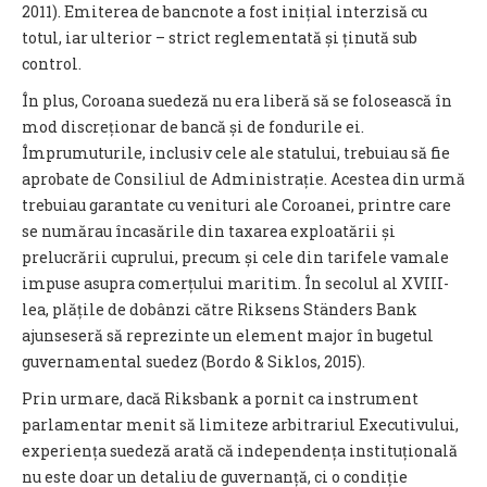
2011). Emiterea de bancnote a fost inițial interzisă cu
totul, iar ulterior – strict reglementată și ținută sub
control.
În plus, Coroana suedeză nu era liberă să se folosească în
mod discreționar de bancă și de fondurile ei.
Împrumuturile, inclusiv cele ale statului, trebuiau să fie
aprobate de Consiliul de Administrație. Acestea din urmă
trebuiau garantate cu venituri ale Coroanei, printre care
se numărau încasările din taxarea exploatării și
prelucrării cuprului, precum și cele din tarifele vamale
impuse asupra comerțului maritim. În secolul al XVIII-
lea, plățile de dobânzi către Riksens Ständers Bank
ajunseseră să reprezinte un element major în bugetul
guvernamental suedez (Bordo & Siklos, 2015).
Prin urmare, dacă Riksbank a pornit ca instrument
parlamentar menit să limiteze arbitrariul Executivului,
experiența suedeză arată că independența instituțională
nu este doar un detaliu de guvernanță, ci o condiție