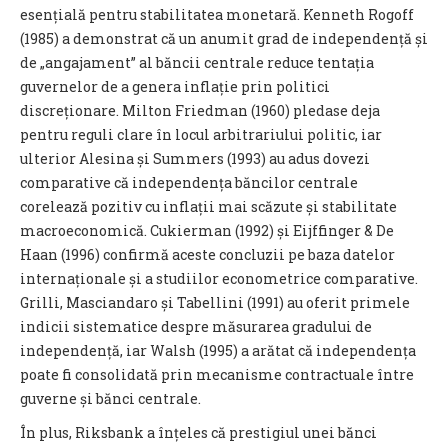
esențială pentru stabilitatea monetară. Kenneth Rogoff
(1985) a demonstrat că un anumit grad de independență și
de „angajament” al băncii centrale reduce tentația
guvernelor de a genera inflație prin politici
discreționare. Milton Friedman (1960) pledase deja
pentru reguli clare în locul arbitrariului politic, iar
ulterior Alesina și Summers (1993) au adus dovezi
comparative că independența băncilor centrale
corelează pozitiv cu inflații mai scăzute și stabilitate
macroeconomică. Cukierman (1992) și Eijffinger & De
Haan (1996) confirmă aceste concluzii pe baza datelor
internaționale și a studiilor econometrice comparative.
Grilli, Masciandaro și Tabellini (1991) au oferit primele
indicii sistematice despre măsurarea gradului de
independență, iar Walsh (1995) a arătat că independența
poate fi consolidată prin mecanisme contractuale între
guverne și bănci centrale.
În plus, Riksbank a înțeles că prestigiul unei bănci