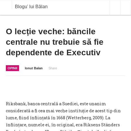
Blogu' lui Bălan
OPINII
O lecție veche: băncile
centrale nu trebuie să fie
ANALIZE
dependente de Executiv
BLOG IN DIALOG
STIRI
OPINII
Ionut Balan
Share
CURS VALUTAR IN TIMP REAL
COMMODITIES
COTATII BVB
Riksbank, banca centrală a Suediei, este unanim
considerată a fi cea mai veche instituție de acest tip din
lume, fiind înființată în 1668 (Wetterberg, 2009). La
înființare, numele ei, în original, era Riksens Ständers