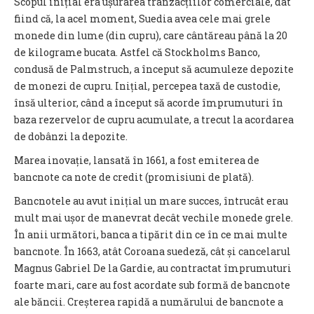
Scopul inițial era ușurarea tranzacțiilor comerciale, dat
fiind că, la acel moment, Suedia avea cele mai grele
monede din lume (din cupru), care cântăreau până la 20
de kilograme bucata. Astfel că Stockholms Banco,
condusă de Palmstruch, a început să acumuleze depozite
de monezi de cupru. Inițial, percepea taxă de custodie,
însă ulterior, când a început să acorde împrumuturi în
baza rezervelor de cupru acumulate, a trecut la acordarea
de dobânzi la depozite.
Marea inovație, lansată în 1661, a fost emiterea de
bancnote ca note de credit (promisiuni de plată).
Bancnotele au avut inițial un mare succes, întrucât erau
mult mai ușor de manevrat decât vechile monede grele.
În anii următori, banca a tipărit din ce în ce mai multe
bancnote. În 1663, atât Coroana suedeză, cât și cancelarul
Magnus Gabriel De la Gardie, au contractat împrumuturi
foarte mari, care au fost acordate sub formă de bancnote
ale băncii. Creșterea rapidă a numărului de bancnote a