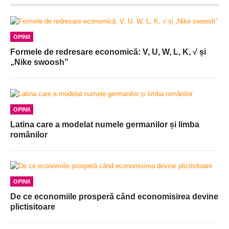
OPINII
Formele de redresare economică: V, U, W, L, K, √ și
„Nike swoosh”
OPINII
Latina care a modelat numele germanilor și limba
românilor
OPINII
De ce economiile prosperă când economisirea devine
plictisitoare