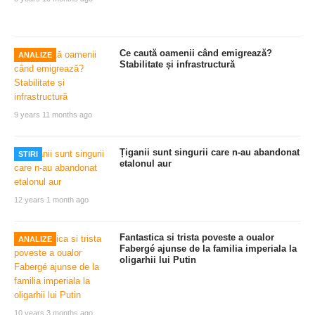
Ce caută oamenii când emigrează?
ANALIZE
Stabilitate și infrastructură
9 years 11 months ago
Țiganii sunt singurii care n-au abandonat
STIRI
etalonul aur
12 years 1 month ago
Fantastica si trista poveste a oualor
ANALIZE
Fabergé ajunse de la familia imperiala la
oligarhii lui Putin
10 years 3 months ago