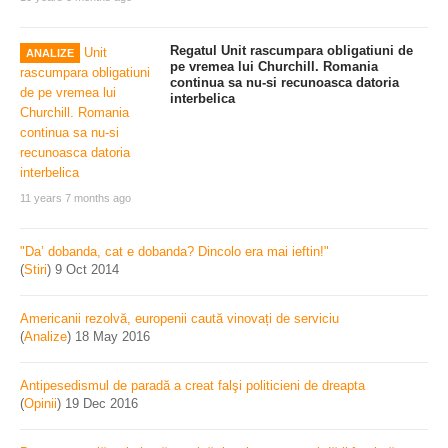
Regatul Unit rascumpara obligatiuni de
ANALIZE
pe vremea lui Churchill. Romania
continua sa nu-si recunoasca datoria
interbelica
11 years 7 months ago
"Da’ dobanda, cat e dobanda? Dincolo era mai ieftin!"
(
Stiri
)
9 Oct 2014
Americanii rezolvă, europenii caută vinovați de serviciu
(
Analize
)
18 May 2016
Antipesedismul de paradă a creat falşi politicieni de dreapta
(
Opinii
)
19 Dec 2016