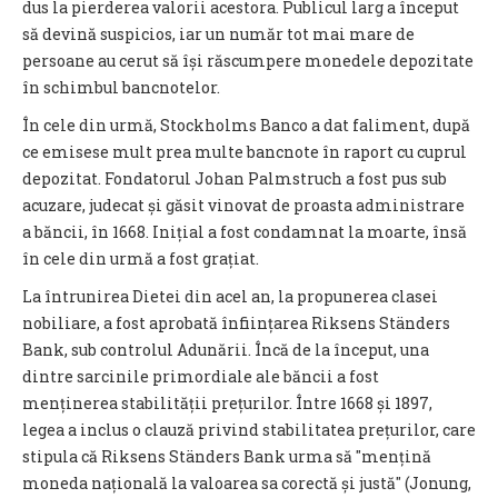
dus la pierderea valorii acestora. Publicul larg a început
să devină suspicios, iar un număr tot mai mare de
persoane au cerut să își răscumpere monedele depozitate
în schimbul bancnotelor.
În cele din urmă, Stockholms Banco a dat faliment, după
ce emisese mult prea multe bancnote în raport cu cuprul
depozitat. Fondatorul Johan Palmstruch a fost pus sub
acuzare, judecat și găsit vinovat de proasta administrare
a băncii, în 1668. Inițial a fost condamnat la moarte, însă
în cele din urmă a fost grațiat.
La întrunirea Dietei din acel an, la propunerea clasei
nobiliare, a fost aprobată înființarea Riksens Ständers
Bank, sub controlul Adunării. Încă de la început, una
dintre sarcinile primordiale ale băncii a fost
menținerea stabilității prețurilor. Între 1668 și 1897,
legea a inclus o clauză privind stabilitatea prețurilor, care
stipula că Riksens Ständers Bank urma să ″mențină
moneda națională la valoarea sa corectă și justă″ (Jonung,