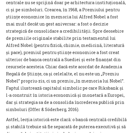
centrale nu se sprijină doar pe arhitectura instituțională,
ci și pe simboluri. Crearea, în 1968, a Premiului pentru
științe economice în memoria lui Alfred Nobel a fost
mai mult decât un gest aniversar: a fost o decizie
strategică de consolidare a credibilității. Spre deosebire
de premiile originale stabilite prin testamentul lui
Alfred Nobel (pentru fizică, chimie, medicină, literatură
și pace), premiul pentru științe economice a fost creat
ulterior de banca centrală a Suediei și este finanțat din
resursele acesteia. Chiar dacă este acordat de Academia
Regală de Științe, ca și celelalte, el nu este un „Premiu
Nobel” propriu-zis, ci un premiu „în memoria lui Nobel”.
Faptul ilustrează capitalul simbolic pe care Riksbank și
l-a construit în istoria economică și monetară a Europei,
dar și strategia sa de a consolida încrederea publică prin
simboluri (Offer & Söderberg, 2016).
Astfel, lecția istorică este clară: o bancă centrală credibilă
și stabilă trebuie să fie separată de puterea executivă și să