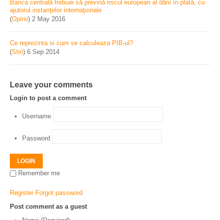
Banca centrală trebuie să prevină riscul european al dării în plată, cu
ajutorul instanţelor internaţionale
(
Opinii
)
2 May 2016
Ce reprezinta si cum se calculeaza PIB-ul?
(
Stiri
)
6 Sep 2014
Leave your comments
Login to post a comment
Username
Password
LOGIN
Remember me
Register
Forgot password
Post comment as a guest