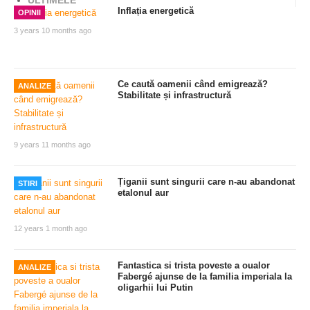
ULTIMELE
Inflația energetică
OPINII
3 years 10 months ago
Ce caută oamenii când emigrează?
ANALIZE
Stabilitate și infrastructură
9 years 11 months ago
Țiganii sunt singurii care n-au abandonat
STIRI
etalonul aur
12 years 1 month ago
Fantastica si trista poveste a oualor
ANALIZE
Fabergé ajunse de la familia imperiala la
oligarhii lui Putin