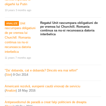
10 years 3 months ago
Regatul Unit rascumpara obligatiuni de
ANALIZE
pe vremea lui Churchill. Romania
continua sa nu-si recunoasca datoria
interbelica
11 years 7 months ago
"Da’ dobanda, cat e dobanda? Dincolo era mai ieftin!"
(
Stiri
)
9 Oct 2014
Americanii rezolvă, europenii caută vinovați de serviciu
(
Analize
)
18 May 2016
Antipesedismul de paradă a creat falşi politicieni de dreapta