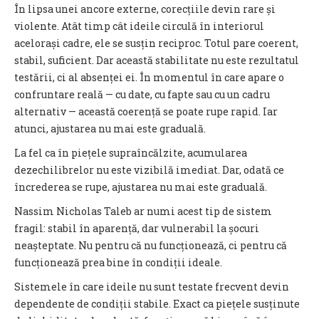
În lipsa unei ancore externe, corecțiile devin rare și
violente. Atât timp cât ideile circulă în interiorul
acelorași cadre, ele se susțin reciproc. Totul pare coerent,
stabil, suficient. Dar această stabilitate nu este rezultatul
testării, ci al absenței ei. În momentul în care apare o
confruntare reală — cu date, cu fapte sau cu un cadru
alternativ — această coerență se poate rupe rapid. Iar
atunci, ajustarea nu mai este graduală.
La fel ca în piețele supraîncălzite, acumularea
dezechilibrelor nu este vizibilă imediat. Dar, odată ce
încrederea se rupe, ajustarea nu mai este graduală.
Nassim Nicholas Taleb ar numi acest tip de sistem
fragil: stabil în aparență, dar vulnerabil la șocuri
neașteptate. Nu pentru că nu funcționează, ci pentru că
funcționează prea bine în condiții ideale.
Sistemele în care ideile nu sunt testate frecvent devin
dependente de condiții stabile. Exact ca piețele susținute