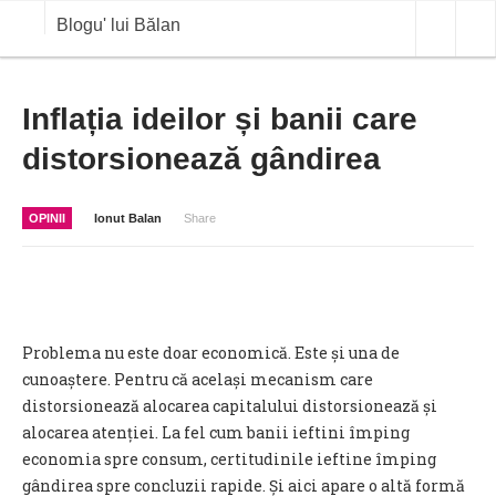
Blogu' lui Bălan
OPINII
Inflația ideilor și banii care
distorsionează gândirea
ANALIZE
BLOG IN DIALOG
OPINII
Ionut Balan
Share
STIRI
CURS VALUTAR IN TIMP REAL
COMMODITIES
Problema nu este doar economică. Este și una de
COTATII BVB
cunoaștere. Pentru că același mecanism care
distorsionează alocarea capitalului distorsionează și
alocarea atenției. La fel cum banii ieftini împing
economia spre consum, certitudinile ieftine împing
gândirea spre concluzii rapide. Și aici apare o altă formă