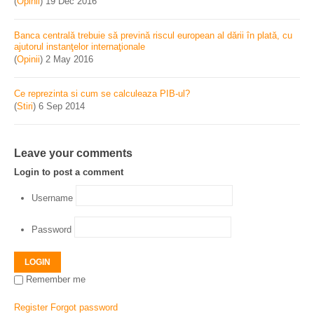
(
Opinii
)
19 Dec 2016
Banca centrală trebuie să prevină riscul european al dării în plată, cu
ajutorul instanţelor internaţionale
(
Opinii
)
2 May 2016
Ce reprezinta si cum se calculeaza PIB-ul?
(
Stiri
)
6 Sep 2014
Leave your comments
Login to post a comment
Username
Password
LOGIN
Remember me
Register
Forgot password