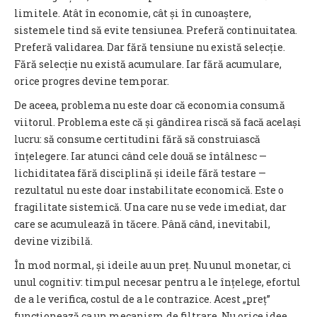
limitele. Atât în economie, cât și în cunoaștere,
sistemele tind să evite tensiunea. Preferă continuitatea.
Preferă validarea. Dar fără tensiune nu există selecție.
Fără selecție nu există acumulare. Iar fără acumulare,
orice progres devine temporar.
De aceea, problema nu este doar că economia consumă
viitorul. Problema este că și gândirea riscă să facă același
lucru: să consume certitudini fără să construiască
înțelegere. Iar atunci când cele două se întâlnesc —
lichiditatea fără disciplină și ideile fără testare —
rezultatul nu este doar instabilitate economică. Este o
fragilitate sistemică. Una care nu se vede imediat, dar
care se acumulează în tăcere. Până când, inevitabil,
devine vizibilă.
În mod normal, și ideile au un preț. Nu unul monetar, ci
unul cognitiv: timpul necesar pentru a le înțelege, efortul
de a le verifica, costul de a le contrazice. Acest „preț”
funcționează ca un mecanism de filtrare. Nu orice idee