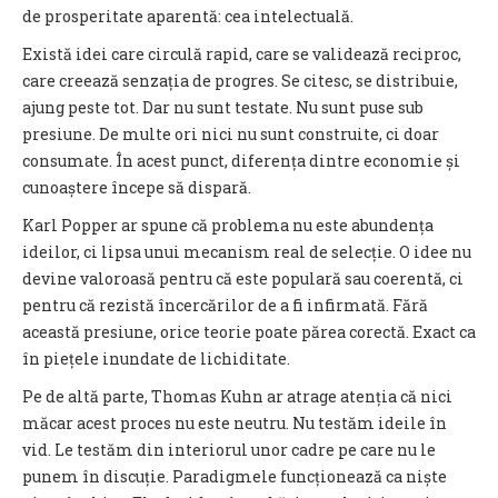
de prosperitate aparentă: cea intelectuală.
Există idei care circulă rapid, care se validează reciproc,
care creează senzația de progres. Se citesc, se distribuie,
ajung peste tot. Dar nu sunt testate. Nu sunt puse sub
presiune. De multe ori nici nu sunt construite, ci doar
consumate. În acest punct, diferența dintre economie și
cunoaștere începe să dispară.
Karl Popper ar spune că problema nu este abundența
ideilor, ci lipsa unui mecanism real de selecție. O idee nu
devine valoroasă pentru că este populară sau coerentă, ci
pentru că rezistă încercărilor de a fi infirmată. Fără
această presiune, orice teorie poate părea corectă. Exact ca
în piețele inundate de lichiditate.
Pe de altă parte, Thomas Kuhn ar atrage atenția că nici
măcar acest proces nu este neutru. Nu testăm ideile în
vid. Le testăm din interiorul unor cadre pe care nu le
punem în discuție. Paradigmele funcționează ca niște