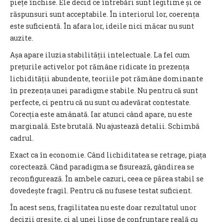
piețe închise. Ele decid ce întrebări sunt legitime și ce
răspunsuri sunt acceptabile. În interiorul lor, coerența
este suficientă. În afara lor, ideile nici măcar nu sunt
auzite.
Așa apare iluzia stabilității intelectuale. La fel cum
prețurile activelor pot rămâne ridicate în prezența
lichidității abundente, teoriile pot rămâne dominante
în prezența unei paradigme stabile. Nu pentru că sunt
perfecte, ci pentru că nu sunt cu adevărat contestate.
Corecția este amânată. Iar atunci când apare, nu este
marginală. Este brutală. Nu ajustează detalii. Schimbă
cadrul.
Exact ca în economie. Când lichiditatea se retrage, piața
corectează. Când paradigma se fisurează, gândirea se
reconfigurează. În ambele cazuri, ceea ce părea stabil se
dovedește fragil. Pentru că nu fusese testat suficient.
În acest sens, fragilitatea nu este doar rezultatul unor
decizii greșite, ci al unei lipse de confruntare reală cu