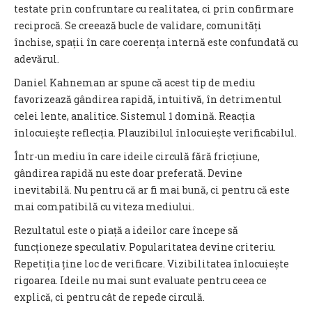
testate prin confruntare cu realitatea, ci prin confirmare
reciprocă. Se creează bucle de validare, comunități
închise, spații în care coerența internă este confundată cu
adevărul.
Daniel Kahneman ar spune că acest tip de mediu
favorizează gândirea rapidă, intuitivă, în detrimentul
celei lente, analitice. Sistemul 1 domină. Reacția
înlocuiește reflecția. Plauzibilul înlocuiește verificabilul.
Într-un mediu în care ideile circulă fără fricțiune,
gândirea rapidă nu este doar preferată. Devine
inevitabilă. Nu pentru că ar fi mai bună, ci pentru că este
mai compatibilă cu viteza mediului.
Rezultatul este o piață a ideilor care începe să
funcționeze speculativ. Popularitatea devine criteriu.
Repetiția ține loc de verificare. Vizibilitatea înlocuiește
rigoarea. Ideile nu mai sunt evaluate pentru ceea ce
explică, ci pentru cât de repede circulă.