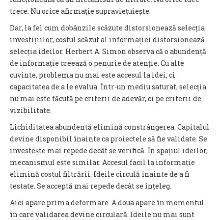
trece. Nu orice afirmație supraviețuiește.
Dar, la fel cum dobânzile scăzute distorsionează selecția
investițiilor, costul scăzut al informației distorsionează
selecția ideilor. Herbert A. Simon observa că o abundență
de informație creează o penurie de atenție. Cu alte
cuvinte, problema nu mai este accesul la idei, ci
capacitatea de a le evalua. Într-un mediu saturat, selecția
nu mai este făcută pe criterii de adevăr, ci pe criterii de
vizibilitate.
Lichiditatea abundentă elimină constrângerea. Capitalul
devine disponibil înainte ca proiectele să fie validate. Se
investește mai repede decât se verifică. În spațiul ideilor,
mecanismul este similar. Accesul facil la informație
elimină costul filtrării. Ideile circulă înainte de a fi
testate. Se acceptă mai repede decât se înțeleg.
Aici apare prima deformare. A doua apare în momentul
în care validarea devine circulară. Ideile nu mai sunt