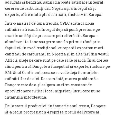
adăugată și benzina. Rafinăria poate satisface integral
cererea de carburanți din Nigeria și a început să și
exporte, către multiple destinații, inclusiv în Europa.
Într-o analiză de luna trecută, OPEC arăta că noua
rafinărie africană a început deja să pună presiune pe
marile unități de procesare petrolieră din Europa -
olandeze, italiene sau germane. În primul rând prin
faptul că, în mod tradițional, europenii exportau mari
cantități de carburanți în Nigeria și în alte țări din vestul
Africii, piețe pe care sunt pe cale să le piardă. În al doilea
rând pentru că Dangote a început să și exporte, inclusiv pe
Bătrânul Continent, ceea ce se vede deja în marjele
rafinăriilor de aici. Deocamdată, marea problemă a
Dangote este de a-și asigura un ritm constant de
aprovizionare cu țiței local nigerian, lucru care nu se
întâmplă întotdeauna.
De la startul producției, în ianuarie anul trecut, Dangote
și-a redus progresiv, în 4 reprize, prețul de livrare al