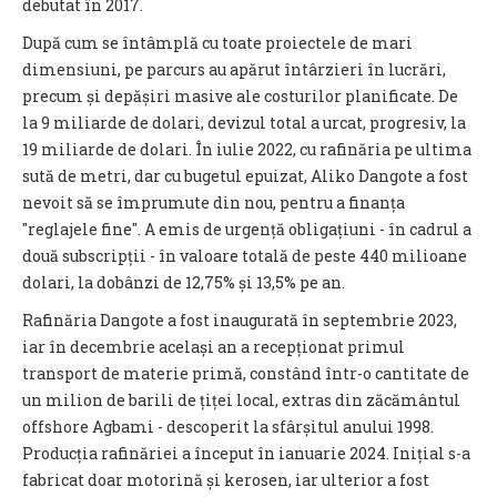
debutat în 2017.
După cum se întâmplă cu toate proiectele de mari
dimensiuni, pe parcurs au apărut întârzieri în lucrări,
precum și depășiri masive ale costurilor planificate. De
la 9 miliarde de dolari, devizul total a urcat, progresiv, la
19 miliarde de dolari. În iulie 2022, cu rafinăria pe ultima
sută de metri, dar cu bugetul epuizat, Aliko Dangote a fost
nevoit să se împrumute din nou, pentru a finanța
″reglajele fine″. A emis de urgență obligațiuni - în cadrul a
două subscripții - în valoare totală de peste 440 milioane
dolari, la dobânzi de 12,75% și 13,5% pe an.
Rafinăria Dangote a fost inaugurată în septembrie 2023,
iar în decembrie același an a recepționat primul
transport de materie primă, constând într-o cantitate de
un milion de barili de țiței local, extras din zăcământul
offshore Agbami - descoperit la sfârșitul anului 1998.
Producția rafinăriei a început în ianuarie 2024. Inițial s-a
fabricat doar motorină și kerosen, iar ulterior a fost