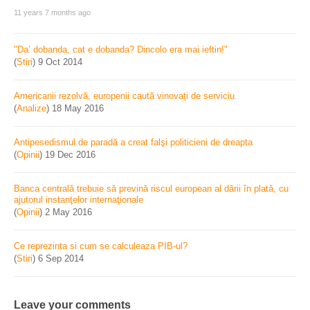
11 years 7 months ago
"Da’ dobanda, cat e dobanda? Dincolo era mai ieftin!"
(
Stiri
)
9 Oct 2014
Americanii rezolvă, europenii caută vinovați de serviciu
(
Analize
)
18 May 2016
Antipesedismul de paradă a creat falşi politicieni de dreapta
(
Opinii
)
19 Dec 2016
Banca centrală trebuie să prevină riscul european al dării în plată, cu
ajutorul instanţelor internaţionale
(
Opinii
)
2 May 2016
Ce reprezinta si cum se calculeaza PIB-ul?
(
Stiri
)
6 Sep 2014
Leave your comments