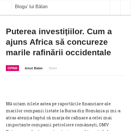
Blogu' lui Bălan
OPINII
Puterea investițiilor. Cum a
ajuns Africa să concureze
ANALIZE
marile rafinării occidentale
BLOG IN DIALOG
STIRI
OPINII
Ionut Balan
Share
CURS VALUTAR IN TIMP REAL
COMMODITIES
COTATII BVB
Mă uitam zilele astea pe raportările financiare ale
marilor companii listate la Bursa din România și mi-a
atras atenția faptul că marja de rafinare a celei mai
importante companii petroliere românești, OMV