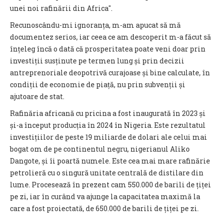
unei noi rafinării din Africa″.
Recunoscându-mi ignoranța, m-am apucat să mă
documentez serios, iar ceea ce am descoperit m-a făcut să
înțeleg încă o dată că prosperitatea poate veni doar prin
investiții susținute pe termen lung și prin decizii
antreprenoriale deopotrivă curajoase și bine calculate, în
condiții de economie de piață, nu prin subvenții și
ajutoare de stat.
Rafinăria africană cu pricina a fost inaugurată în 2023 și
și-a început producția în 2024 în Nigeria. Este rezultatul
investițiilor de peste 19 miliarde de dolari ale celui mai
bogat om de pe continentul negru, nigerianul Aliko
Dangote, și îi poartă numele. Este cea mai mare rafinărie
petrolieră cu o singură unitate centrală de distilare din
lume. Procesează în prezent cam 550.000 de barili de țiței
pe zi, iar în curând va ajunge la capacitatea maximă la
care a fost proiectată, de 650.000 de barili de țiței pe zi.