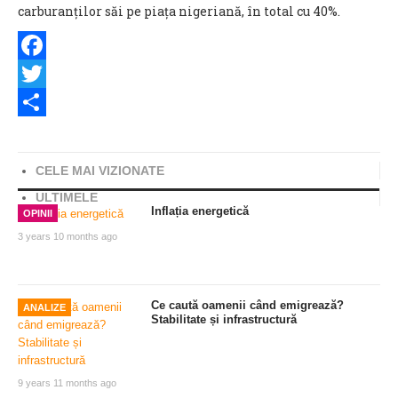
carburanților săi pe piața nigeriană, în total cu 40%.
Facebook
Twitter
Share
CELE MAI VIZIONATE
ULTIMELE
Inflația energetică
OPINII
3 years 10 months ago
Ce caută oamenii când emigrează?
ANALIZE
Stabilitate și infrastructură
9 years 11 months ago