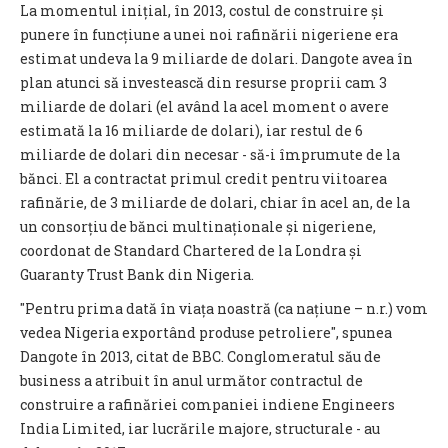
La momentul inițial, în 2013, costul de construire și
punere în funcțiune a unei noi rafinării nigeriene era
estimat undeva la 9 miliarde de dolari. Dangote avea în
plan atunci să investească din resurse proprii cam 3
miliarde de dolari (el având la acel moment o avere
estimată la 16 miliarde de dolari), iar restul de 6
miliarde de dolari din necesar - să-i împrumute de la
bănci. El a contractat primul credit pentru viitoarea
rafinărie, de 3 miliarde de dolari, chiar în acel an, de la
un consorțiu de bănci multinaționale și nigeriene,
coordonat de Standard Chartered de la Londra și
Guaranty Trust Bank din Nigeria.
″Pentru prima dată în viața noastră (ca națiune – n.r.) vom
vedea Nigeria exportând produse petroliere″, spunea
Dangote în 2013, citat de BBC. Conglomeratul său de
business a atribuit în anul următor contractul de
construire a rafinăriei companiei indiene Engineers
India Limited, iar lucrările majore, structurale - au