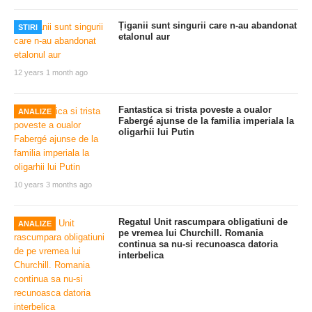
Țiganii sunt singurii care n-au abandonat
STIRI
etalonul aur
12 years 1 month ago
Fantastica si trista poveste a oualor
ANALIZE
Fabergé ajunse de la familia imperiala la
oligarhii lui Putin
10 years 3 months ago
Regatul Unit rascumpara obligatiuni de
ANALIZE
pe vremea lui Churchill. Romania
continua sa nu-si recunoasca datoria
interbelica