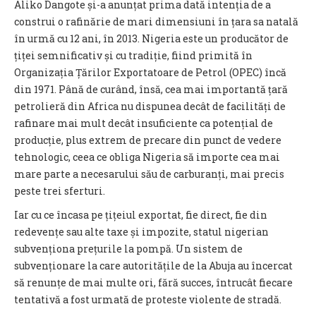
Aliko Dangote și-a anunțat prima dată intenția de a
construi o rafinărie de mari dimensiuni în țara sa natală
în urmă cu 12 ani, în 2013. Nigeria este un producător de
țiței semnificativ și cu tradiție, fiind primită în
Organizația Țărilor Exportatoare de Petrol (OPEC) încă
din 1971. Până de curând, însă, cea mai importantă țară
petrolieră din Africa nu dispunea decât de facilități de
rafinare mai mult decât insuficiente ca potențial de
producție, plus extrem de precare din punct de vedere
tehnologic, ceea ce obliga Nigeria să importe cea mai
mare parte a necesarului său de carburanți, mai precis
peste trei sferturi.
Iar cu ce încasa pe țițeiul exportat, fie direct, fie din
redevențe sau alte taxe și impozite, statul nigerian
subvenționa prețurile la pompă. Un sistem de
subvenționare la care autoritățile de la Abuja au încercat
să renunțe de mai multe ori, fără succes, întrucât fiecare
tentativă a fost urmată de proteste violente de stradă.