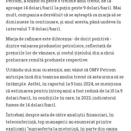
Petrom, a scăzut cu peste o treime anul trecut, de la
aproape 14 dolari/baril la puțin peste 9 dolari/baril. Mai
mult, compania a dezvăluit că se așteaptă ca marja să se
diminueze în continuare, și anul acesta, până undeva în
intervalul 7-8 dolari/baril.
Marja de rafinare este diferența - de dorit pozitivă -
dintre valoarea produselor petroliere, reflectată de
prețurile lor de vânzare, și costul țițeiului din a cărui
prelucrare rezultă produsele respective.
Uitându-mă mai cu atenție, am văzut că OMV Petrom
anticipa încă din toamna anului trecut că asta urma să se
întâmple. Astfel, în raportul la 9 luni 2024, se menționa
că estimarea pentru întreg anul a fost redusă de la 10 la 9
dolari/baril, în condițiile în care, în 2023, indicatorul
fusese de 14 dolari/baril.
Întrebați despre asta de către analiștii financiari, în
teleconferință, top managerii au enumerat printre
explicații ″supraoferta la motorină, în parte din cauza