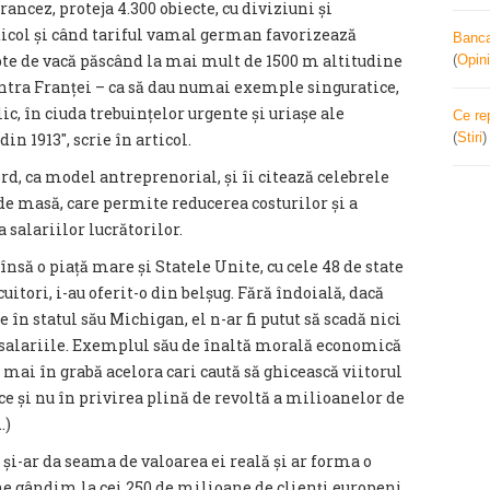
rancez, proteja 4.300 obiecte, cu diviziuni și
dicol și când tariful vamal german favorizează
Banca 
te de vacă păscând la mai mult de 1500 m altitudine
(
Opini
ontra Franței – ca să dau numai exemple singuratice,
c, în ciuda trebuințelor urgente și uriașe ale
Ce re
(
Stiri
in 1913″, scrie în articol.
d, ca model antreprenorial, și îi citează celebrele
e masă, care permite reducerea costurilor și a
salariilor lucrătorilor.
însă o piață mare și Statele Unite, cu cele 48 de state
uitori, i-au oferit-o din belșug. Fără îndoială, dacă
e în statul său Michigan, el n-ar fi putut să scadă nici
ă salariile. Exemplul său de înaltă morală economică
 mai în grabă acelora cari caută să ghicească viitorul
uce și nu în privirea plină de revoltă a milioanelor de
.)
 și-ar da seama de valoarea ei reală și ar forma o
ne gândim la cei 250 de milioane de clienți europeni