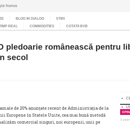
ește frumos
ZE
BLOG IN DIALOG
STIRI
TIMP REAL
COMMODITIES
COTATII BVB
O pledoarie românească pentru li
n secol
C
U
 vamale de 20% anunțate recent de Administrația de la
OPINI
ii Europene în Statele Unite, cea mai bună metodă
3 year
nalizăm comercial singuri, noi europenii, unii pe