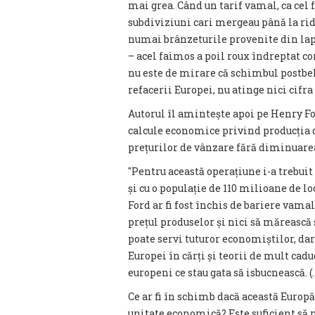
mai grea. Când un tarif vamal, ca cel f
subdiviziuni cari mergeau până la ri
numai brânzeturile provenite din lap
– acel faimos a poil roux îndreptat c
nu este de mirare că schimbul postbeli
refacerii Europei, nu atinge nici cifra d
Autorul îl amintește apoi pe Henry For
calcule economice privind producția d
prețurilor de vânzare fără diminuarea 
″Pentru această operațiune i-a trebuit 
și cu o populație de 110 milioane de loc
Ford ar fi fost închis de bariere vamal
prețul produselor și nici să măreasc
poate servi tuturor economiștilor, dar
Europei în cărți și teorii de mult cad
europeni ce stau gata să isbucnească. (..
Ce ar fi în schimb dacă această Europă
unitate economică? Este suficient să 