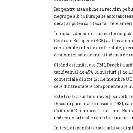
Iar pentru asta e bine să recitim pe b
negru pe alb că Europa se autosabotea
decât ar putea să o facă tarifele ame
În raport, dar și într-un editorial pu
Centrale Europene (BCE) a atras atenți
comerciale interne dintre state, prec
economiei sale de multitudinea de r
Citând estimări ale FMI, Draghi a ară
tarif vamal de 45% la mărfuri și de 110
comerciale dintre țările membre UE 
cele dintre statele componente ale S
Este trist că suntem nevoiți să vorbi
Discuția pare mai firească în 1931, câ
țărănistă ″Chemarea Tinerimei Române
apărea un articol cu un titlu care ne 
În text, disponibil grație arhivei dig