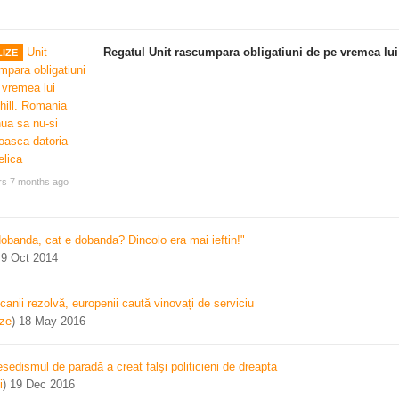
Regatul Unit rascumpara obligatiuni de pe vremea lui
IZE
rs 7 months ago
dobanda, cat e dobanda? Dincolo era mai ieftin!"
)
9 Oct 2014
canii rezolvă, europenii caută vinovați de serviciu
ize
)
18 May 2016
sedismul de paradă a creat falşi politicieni de dreapta
i
)
19 Dec 2016