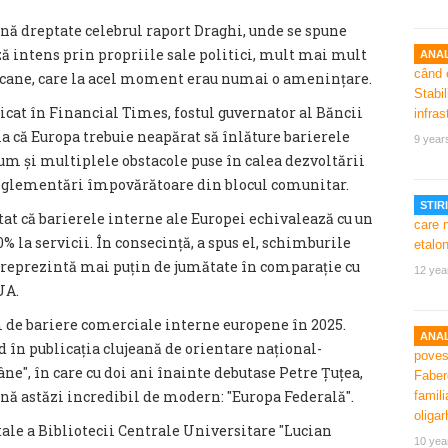
ună dreptate celebrul raport Draghi, unde se spune
ză intens prin propriile sale politici, mult mai mult
ANAL
ricane, care la acel moment erau numai o amenințare.
blicat în Financial Times, fostul guvernator al Băncii
a că Europa trebuie neapărat să înlăture barierele
9 year
um și multiplele obstacole puse în calea dezvoltării
eglementări împovărătoare din blocul comunitar.
STIRI
tat că barierele interne ale Europei echivalează cu un
% la servicii. În consecință, a spus el, schimburile
reprezintă mai puțin de jumătate în comparație cu
12 yea
UA.
m de bariere comerciale interne europene în 2025.
ANAL
nd în publicația clujeană de orientare național-
″, în care cu doi ani înainte debutase Petre Țuțea,
sună astăzi incredibil de modern: ″Europa Federală″.
itale a Bibliotecii Centrale Universitare ″Lucian
10 yea