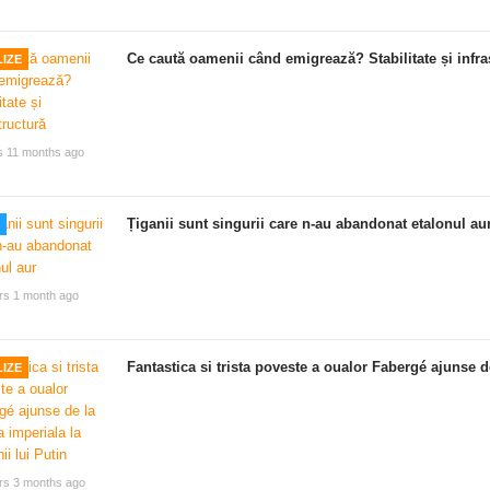
Ce caută oamenii când emigrează? Stabilitate și infra
IZE
s 11 months ago
Țiganii sunt singurii care n-au abandonat etalonul au
rs 1 month ago
Fantastica si trista poveste a oualor Fabergé ajunse de
IZE
rs 3 months ago