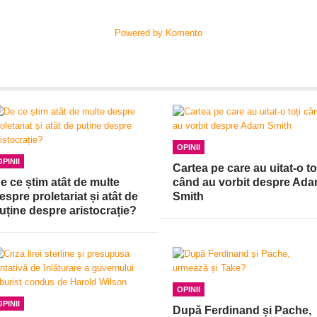
Powered by Komento
OPINII
OPINII
Cartea pe care au uitat-o to
e ce știm atât de multe
când au vorbit despre Ad
espre proletariat și atât de
Smith
uține despre aristocrație?
OPINII
OPINII
După Ferdinand și Pache,