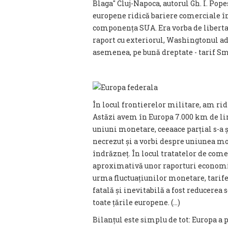
Blaga″ Cluj-Napoca, autorul Gh. I. Pope
europene ridică bariere comerciale înt
componența SUA. Era vorba de libertat
raport cu exteriorul, Washingtonul ado
asemenea, pe bună dreptate - tarif 
În locul frontierelor militare, am ri
Astăzi avem în Europa 7.000 km de lin
uniuni monetare, ceeaace parțial s-a ș
necrezut și a vorbi despre uniunea mon
îndrăzneț. În locul tratatelor de come
aproximativă unor raporturi economi
urma fluctuațiunilor monetare, tarifel
fatală și inevitabilă a fost reducerea
toate țările europene. (...)
Bilanțul este simplu de tot: Europa a p