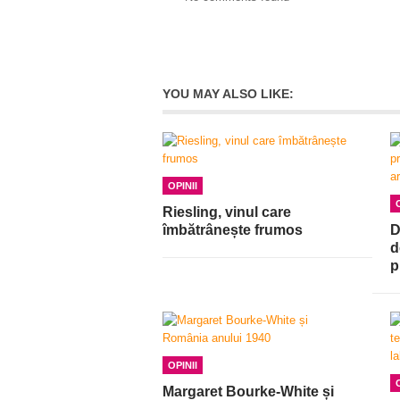
YOU MAY ALSO LIKE:
OPINII
Riesling, vinul care
îmbătrânește frumos
D
d
p
OPINII
Margaret Bourke-White și