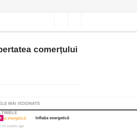
bertatea comerțului
ELE MAI VIZIONATE
LTIMELE
Inflația energetică
I
s 10 months ago