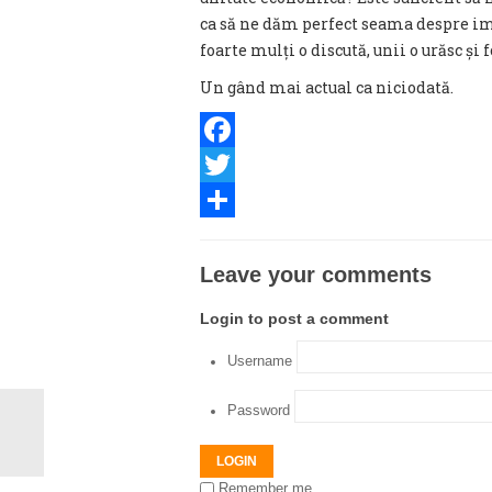
ca să ne dăm perfect seama despre im
foarte mulți o discută, unii o urăsc și f
Un gând mai actual ca niciodată.
Facebook
Twitter
Share
Leave your comments
Login to post a comment
Username
Password
LOGIN
Remember me