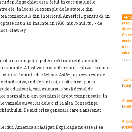
scu deplânge chiar asta: felul în care națiunile
re ele, în loc să ia exemplu de la statele din
ea comercială din interiorul Americii, pentru că, în
ANAL
ptase cu un an înainte, în 1930, mult-hulitul - de
Smoot–Hawley.
dicat o nu mai puțin puternică frontieră vamală.
11 yea
ii vamale. A fost vorba odată despre realizarea unei
i obținut înainte de războiu. Astăzi așa ceva este de
"Da’ 
etară cuiva, indiferent cui, ai părea cel puțin
(
Stiri
rț de odinioară, cari asigurau o bază destul de
ce normale, n-am pus nimic drept compensație. În
Ameri
e vamale au variat dela o zi la alta. Consecința
(
Anal
 schimbului. De aici criza generală care a antrenat
Antipe
ierdut, America a câștigat. Explicația nu este și ea
(
Opini