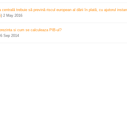
centrală trebuie să prevină riscul european al dării în plată, cu ajutorul instan
i
)
2 May 2016
prezinta si cum se calculeaza PIB-ul?
)
6 Sep 2014