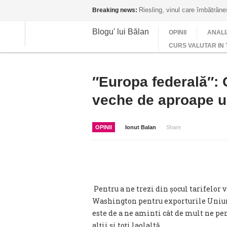
Riesling, vinul care îmbătrân
Breaking news:
Blogu' lui Bălan
OPINII
ANALI
CURS VALUTAR IN 
″Europa federală″: 
veche de aproape u
OPINII
Ionut Balan
Share
Pentru a ne trezi din șocul tarifelor
Washington pentru exporturile Uniun
este de a ne aminti cât de mult ne pe
alții și toți laolaltă.