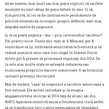
dă de înțeles, mai mult sau mai puțin explicit, că tarifele
anunțate nu sunt câtuși de puțin bătute în cuie. Ci că,
dimpotrivă, în loc să fie instrumente permanente de
politică economică, cu scopuri proprii definite, sunt mai
degrabă unelte de negociere.
Și ce se poate negocia – dur – prin intermediul tarifelor?
Păi practic orice. Unele țări, cum ar fi Mexicul, pot fi
constrânse să își întărească securitatea la frontieră și să
reducă numărul celor care trec ilegal în Statele Unite.
Altele pot fi presate să primească expulzați din SUA. De
la cele mai multe state se așteaptă reducerea sau
eliminarea propriilor bariere comerciale. S-au formulat
inclusiv pretenții teritoriale.
Mai de curând, ″raza″ de negociere a tarifelor americane a
fost extinsă. Ele au fost introduse și în ecuația
angajamentului militar al SUA față de aliații săi din
NATO. Apărarea colectivă unică a Occidentului riscă astfel
să se transforme într-o serie neomogenă de înțelegeri