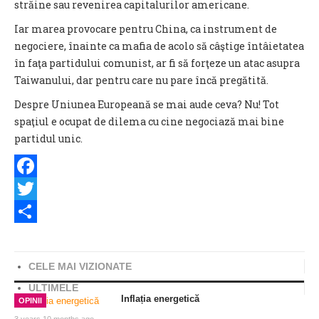
străine sau revenirea capitalurilor americane.
Iar marea provocare pentru China, ca instrument de
negociere, înainte ca mafia de acolo să câştige întâietatea
în faţa partidului comunist, ar fi să forţeze un atac asupra
Taiwanului, dar pentru care nu pare încă pregătită.
Despre Uniunea Europeană se mai aude ceva
? Nu! Tot
spaţiul e ocupat de dilema cu cine negociază mai bine
partidul unic.
Facebook
Twitter
Share
CELE MAI VIZIONATE
ULTIMELE
Inflația energetică
OPINII
3 years 10 months ago