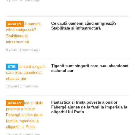
Ce caută oamenii când emigrează?
ANALIZE
Stabilitate și infrastructură
9 years 11 months ago
Țiganii sunt singurii care n-au abandonat
STIRI
etalonul aur
12 years 1 month ago
Fantastica si trista poveste a oualor
ANALIZE
Fabergé ajunse de la familia imperiala la
oligarhii lui Putin
10 years 3 months ago