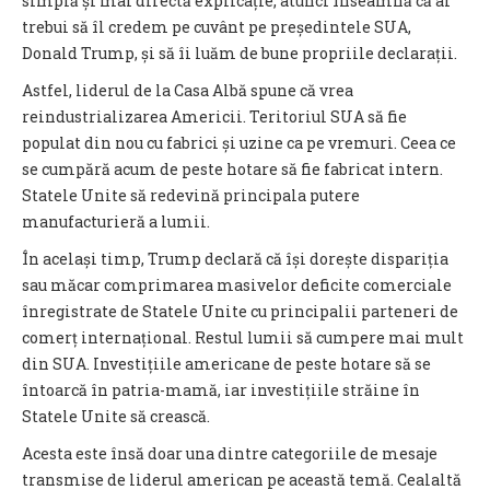
simplă și mai directă explicație, atunci înseamnă că ar
trebui să îl credem pe cuvânt pe președintele SUA,
Donald Trump, și să îi luăm de bune propriile declarații.
Astfel, liderul de la Casa Albă spune că vrea
reindustrializarea Americii. Teritoriul SUA să fie
populat din nou cu fabrici și uzine ca pe vremuri. Ceea ce
se cumpără acum de peste hotare să fie fabricat intern.
Statele Unite să redevină principala putere
manufacturieră a lumii.
În același timp, Trump declară că își dorește dispariția
sau măcar comprimarea masivelor deficite comerciale
înregistrate de Statele Unite cu principalii parteneri de
comerț internațional. Restul lumii să cumpere mai mult
din SUA. Investițiile americane de peste hotare să se
întoarcă în patria-mamă, iar investițiile străine în
Statele Unite să crească.
Acesta este însă doar una dintre categoriile de mesaje
transmise de liderul american pe această temă. Cealaltă