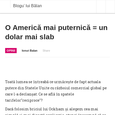
Blogu' lui Bălan
OPINII
O Americă mai puternică = un
dolar mai slab
ANALIZE
BLOG IN DIALOG
OPINII
Ionut Balan
Share
STIRI
CURS VALUTAR IN TIMP REAL
COMMODITIES
Toată lumea se întreabă ce urmărește de fapt actuala
COTATII BVB
putere din Statele Unite cu războiul comercial global pe
care l-a declanșat. Ce se află în spatele
tarifelor″reciproce″?
Dacă folosim briciul lui Ockham și alegem cea mai