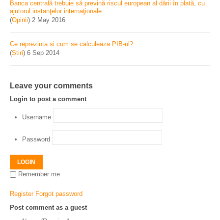
Banca centrală trebuie să prevină riscul european al dării în plată, cu
ajutorul instanţelor internaţionale
(
Opinii
)
2 May 2016
Ce reprezinta si cum se calculeaza PIB-ul?
(
Stiri
)
6 Sep 2014
Leave your comments
Login to post a comment
Username
Password
LOGIN
Remember me
Register
Forgot password
Post comment as a guest