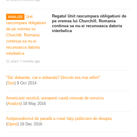
Regatul Unit rascumpara obligatiuni de
ANALIZE
pe vremea lui Churchill. Romania
continua sa nu-si recunoasca datoria
interbelica
11 years 7 months ago
"Da’ dobanda, cat e dobanda? Dincolo era mai ieftin!"
(
Stiri
)
9 Oct 2014
Americanii rezolvă, europenii caută vinovați de serviciu
(
Analize
)
18 May 2016
Antipesedismul de paradă a creat falşi politicieni de dreapta
(
Opinii
)
19 Dec 2016