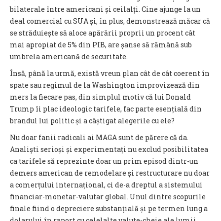
bilaterale între americani și ceilalți. Cine ajunge la un
deal comercial cu SUA și, în plus, demonstrează măcar că
se străduiește să aloce apărării proprii un procent cât
mai apropiat de 5% din PIB, are șanse să rămână sub
umbrela americană de securitate.
Însă, până la urmă, există vreun plan cât de cât coerent în
spate sau regimul de la Washington improvizează din
mers la fiecare pas, din simplul motiv că lui Donald
Trump îi plac ideologic tarifele, fac parte esențială din
brandul lui politic și a câștigat alegerile cu ele?
Nu doar fanii radicali ai MAGA sunt de părere că da.
Analiști serioși și experimentați nu exclud posibilitatea
ca tarifele să reprezinte doar un prim episod dintr-un
demers american de remodelare și restructurare nu doar
a comerțului internațional, ci de-a dreptul a sistemului
financiar-monetar-valutar global. Unul dintre scopurile
finale fiind o depreciere substanțială și pe termen lung a
dolarului în raport cu celelalte valute-cheie ale lumii.