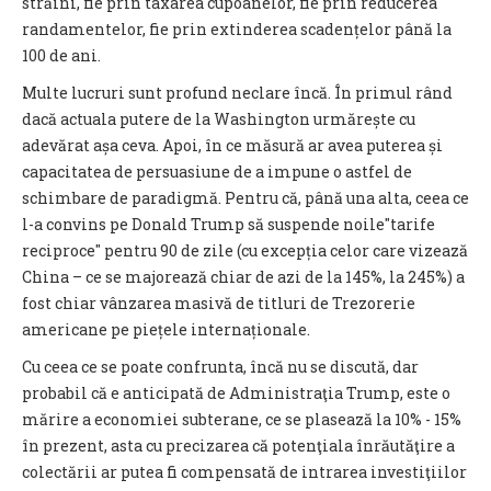
străini, fie prin taxarea cupoanelor, fie prin reducerea
randamentelor, fie prin extinderea scadențelor până la
100 de ani.
Multe lucruri sunt profund neclare încă. În primul rând
dacă actuala putere de la Washington urmărește cu
adevărat așa ceva. Apoi, în ce măsură ar avea puterea și
capacitatea de persuasiune de a impune o astfel de
schimbare de paradigmă. Pentru că, până una alta, ceea ce
l-a convins pe Donald Trump să suspende noile″tarife
reciproce″ pentru 90 de zile (cu excepția celor care vizează
China – ce se majorează chiar de azi de la 145%, la 245%) a
fost chiar vânzarea masivă de titluri de Trezorerie
americane pe piețele internaționale.
Cu ceea ce se poate confrunta, încă nu se discută, dar
probabil că e anticipată de Administraţia Trump, este o
mărire a economiei subterane, ce se plasează la 10% - 15%
în prezent, asta cu precizarea că potenţiala înrăutăţire a
colectării ar putea fi compensată de intrarea investiţiilor