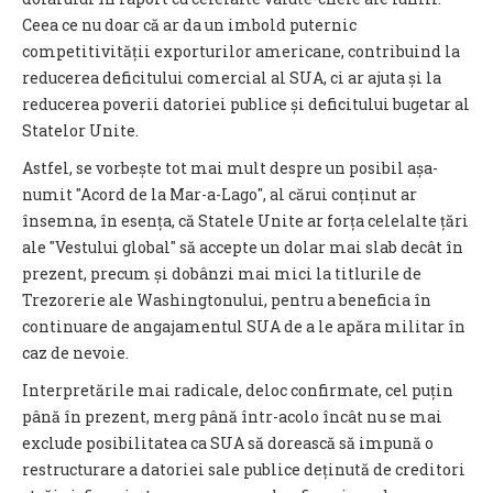
Ceea ce nu doar că ar da un imbold puternic
competitivității exporturilor americane, contribuind la
reducerea deficitului comercial al SUA, ci ar ajuta și la
reducerea poverii datoriei publice și deficitului bugetar al
Statelor Unite.
Astfel, se vorbește tot mai mult despre un posibil așa-
numit ″Acord de la Mar-a-Lago″, al cărui conținut ar
însemna, în esența, că Statele Unite ar forța celelalte țări
ale ″Vestului global″ să accepte un dolar mai slab decât în
prezent, precum și dobânzi mai mici la titlurile de
Trezorerie ale Washingtonului, pentru a beneficia în
continuare de angajamentul SUA de a le apăra militar în
caz de nevoie.
Interpretările mai radicale, deloc confirmate, cel puțin
până în prezent, merg până într-acolo încât nu se mai
exclude posibilitatea ca SUA să dorească să impună o
restructurare a datoriei sale publice deținută de creditori