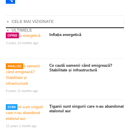
Share
CELE MAI VIZIONATE
ULTIMELE
Inflația energetică
OPINII
3 years 10 months ago
Ce caută oamenii când emigrează?
ANALIZE
Stabilitate și infrastructură
9 years 11 months ago
Țiganii sunt singurii care n-au abandonat
STIRI
etalonul aur
12 years 1 month ago