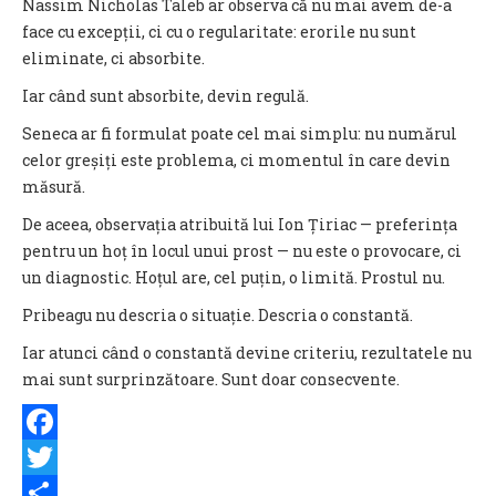
Nassim Nicholas Taleb ar observa că nu mai avem de-a
face cu excepții, ci cu o regularitate: erorile nu sunt
eliminate, ci absorbite.
Iar când sunt absorbite, devin regulă.
Seneca ar fi formulat poate cel mai simplu: nu numărul
celor greșiți este problema, ci momentul în care devin
măsură.
De aceea, observația atribuită lui Ion Țiriac — preferința
pentru un hoț în locul unui prost — nu este o provocare, ci
un diagnostic. Hoțul are, cel puțin, o limită. Prostul nu.
Pribeagu nu descria o situație. Descria o constantă.
Iar atunci când o constantă devine criteriu, rezultatele nu
mai sunt surprinzătoare. Sunt doar consecvente.
Facebook
Twitter