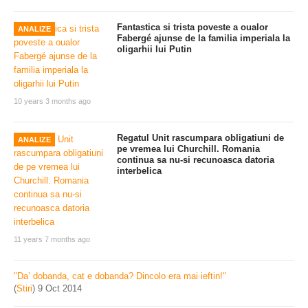
Fantastica si trista poveste a oualor
ANALIZE
Fabergé ajunse de la familia imperiala la
oligarhii lui Putin
10 years 3 months ago
Regatul Unit rascumpara obligatiuni de
ANALIZE
pe vremea lui Churchill. Romania
continua sa nu-si recunoasca datoria
interbelica
11 years 7 months ago
"Da’ dobanda, cat e dobanda? Dincolo era mai ieftin!"
(
Stiri
)
9 Oct 2014