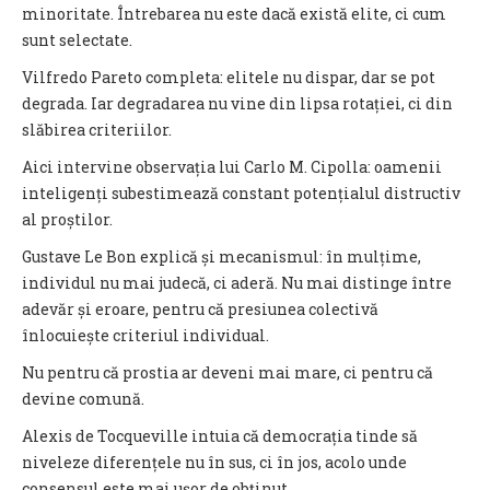
minoritate. Întrebarea nu este dacă există elite, ci cum
sunt selectate.
Vilfredo Pareto completa: elitele nu dispar, dar se pot
degrada. Iar degradarea nu vine din lipsa rotației, ci din
slăbirea criteriilor.
Aici intervine observația lui Carlo M. Cipolla: oamenii
inteligenți subestimează constant potențialul distructiv
al proștilor.
Gustave Le Bon explică și mecanismul: în mulțime,
individul nu mai judecă, ci aderă. Nu mai distinge între
adevăr și eroare, pentru că presiunea colectivă
înlocuiește criteriul individual.
Nu pentru că prostia ar deveni mai mare, ci pentru că
devine comună.
Alexis de Tocqueville intuia că democrația tinde să
niveleze diferențele nu în sus, ci în jos, acolo unde
consensul este mai ușor de obținut.