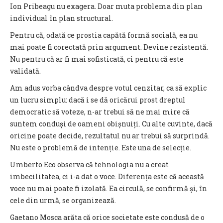
Ion Pribeagu nu exagera. Doar muta problema din plan
individual în plan structural.
Pentru că, odată ce prostia capătă formă socială, ea nu
mai poate fi corectată prin argument. Devine rezistentă.
Nu pentru că ar fi mai sofisticată, ci pentru că este
validată.
Am adus vorba cândva despre votul cenzitar, ca să explic
un lucru simplu: dacă i se dă oricărui prost dreptul
democratic să voteze, n-ar trebui să ne mai mire că
suntem conduși de oameni obișnuiți. Cu alte cuvinte, dacă
oricine poate decide, rezultatul nu ar trebui să surprindă.
Nu este o problemă de intenție. Este una de selecție.
Umberto Eco observa că tehnologia nu a creat
imbecilitatea, ci i-a dat o voce. Diferența este că această
voce nu mai poate fi izolată. Ea circulă, se confirmă și, în
cele din urmă, se organizează.
Gaetano Mosca arăta că orice societate este condusă de o