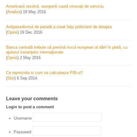
Americanii rezolvă, europenii caută vinovați de serviciu
(
Analize
)
18 May 2016
Antipesedismul de paradă a creat falşi politicieni de dreapta
(
Opinii
)
19 Dec 2016
Banca centrală trebuie să prevină riscul european al dării în plată, cu
ajutorul instanţelor internaţionale
(
Opinii
)
2 May 2016
Ce reprezinta si cum se calculeaza PIB-ul?
(
Stiri
)
6 Sep 2014
Leave your comments
Login to post a comment
Username
Password