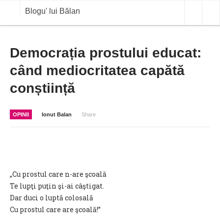
Blogu' lui Bălan
OPINII
Democrația prostului educat:
când mediocritatea capătă
ANALIZE
conștiință
BLOG IN DIALOG
STIRI
OPINII
Ionut Balan
Share
CURS VALUTAR IN TIMP REAL
COMMODITIES
COTATII BVB
„Cu prostul care n-are şcoală
Te lupţi puţin şi-ai câştigat.
Dar duci o luptă colosală
Cu prostul care are şcoală!”