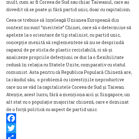
mult, cum ar fi Coreea de Sud sau chiar Taiwanul, care au
dovedit că se poate și fără partid unic, doar cu capitalism.
Ceea ce trebuie să înțeleagă Uniunea Europeană din
context nu sunt
“meritele” Chinei, care s
ă o determine să
apeleze la o orientare de tip stalinist, cu partid unic,
concepție menită să reglementeze să nu se desprindă
capacul de pe sticla de plastic reciclabilă, ci să-și
analizeze propriile defecțiuni ce duc la o flexibilitate
redusă în relația cu Statele Unite, comparativ cu statul
comunist. Asta pentru că Republica Populară Chineză are,
la rândul său, o problemă cu investițiile neproductive
care nu se văd la capitalistele Coreea de Sud și Taiwan.
Atenție, acest lucru, fără a menționa aici și Singapore, un
alt stat cu o populație majoritar chineză, care e dominat
de o forță politică cu aspect de partid unic.
Facebook
Twitter