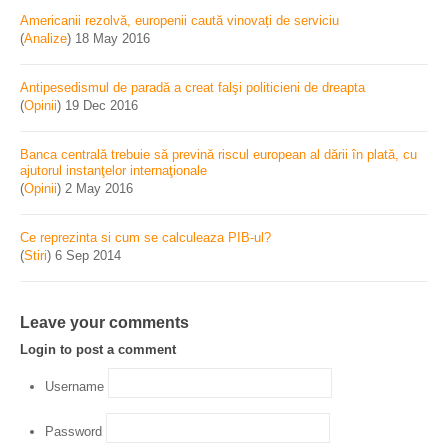
Americanii rezolvă, europenii caută vinovați de serviciu
(
Analize
)
18 May 2016
Antipesedismul de paradă a creat falşi politicieni de dreapta
(
Opinii
)
19 Dec 2016
Banca centrală trebuie să prevină riscul european al dării în plată, cu
ajutorul instanţelor internaţionale
(
Opinii
)
2 May 2016
Ce reprezinta si cum se calculeaza PIB-ul?
(
Stiri
)
6 Sep 2014
Leave your comments
Login to post a comment
Username
Password