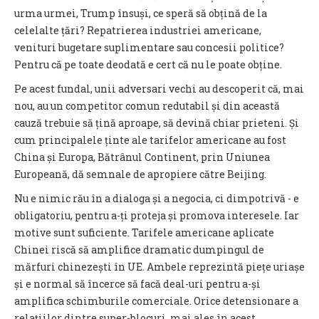
urma urmei, Trump însuși, ce speră să obțină de la
celelalte țări? Repatrierea industriei americane,
venituri bugetare suplimentare sau concesii politice?
Pentru că pe toate deodată e cert că nu le poate obține.
Pe acest fundal, unii adversari vechi au descoperit că, mai
nou, au un competitor comun redutabil și din această
cauză trebuie să țină aproape, să devină chiar prieteni. Și
cum principalele ținte ale tarifelor americane au fost
China și Europa, Bătrânul Continent, prin Uniunea
Europeană, dă semnale de apropiere către Beijing.
Nu e nimic rău în a dialoga și a negocia, ci dimpotrivă - e
obligatoriu, pentru a-ți proteja și promova interesele. Iar
motive sunt suficiente. Tarifele americane aplicate
Chinei riscă să amplifice dramatic dumpingul de
mărfuri chinezești în UE. Ambele reprezintă piețe uriașe
și e normal să încerce să facă deal-uri pentru a-și
amplifica schimburile comerciale. Orice detensionare a
relațiilor dintre super-blocuri, mai ales în acest