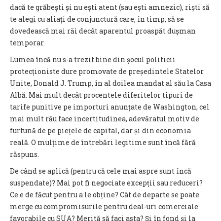
dacă te grăbești și nu ești atent (sau ești amnezic), riști să
te alegi cu aliați de conjunctură care, în timp, să se
dovedească mai răi decât aparentul proaspăt dușman
temporar.
Lumea încă nu s-a trezit bine din șocul politicii
protecționiste dure promovate de președintele Statelor
Unite, Donald J. Trump, în al doilea mandat al său la Casa
Albă. Mai mult decât procentele diferitelor tipuri de
tarife punitive pe importuri anunțate de Washington, cel
mai mult rău face incertitudinea, adevăratul motiv de
furtună de pe piețele de capital, dar și din economia
reală. O mulțime de întrebări legitime sunt încă fără
răspuns.
De când se aplică (pentru că cele mai aspre sunt încă
suspendate)? Mai pot fi negociate excepții sau reduceri?
Ce e de făcut pentru a le obține? Cât de departe se poate
merge cu compromisurile pentru deal-uri comerciale
favorabile cu SUA? Merită să faci asta? Și în fond și la