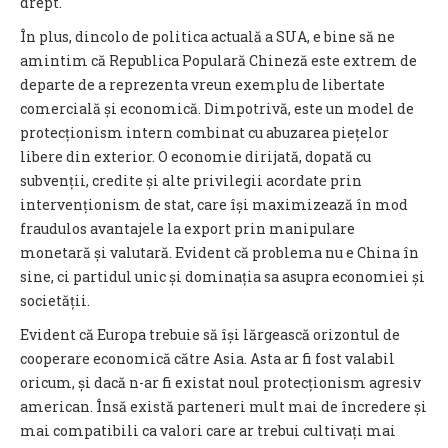
drept.
În plus, dincolo de politica actuală a SUA, e bine să ne
amintim că Republica Populară Chineză este extrem de
departe de a reprezenta vreun exemplu de libertate
comercială și economică. Dimpotrivă, este un model de
protecționism intern combinat cu abuzarea piețelor
libere din exterior. O economie dirijată, dopată cu
subvenții, credite și alte privilegii acordate prin
intervenționism de stat, care își maximizează în mod
fraudulos avantajele la export prin manipulare
monetară și valutară. Evident că problema nu e China în
sine, ci partidul unic și dominația sa asupra economiei și
societății.
Evident că Europa trebuie să își lărgească orizontul de
cooperare economică către Asia. Asta ar fi fost valabil
oricum, și dacă n-ar fi existat noul protecționism agresiv
american. Însă există parteneri mult mai de încredere și
mai compatibili ca valori care ar trebui cultivați mai