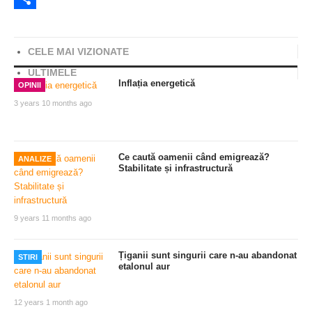
Share
CELE MAI VIZIONATE
ULTIMELE
Inflația energetică
OPINII
3 years 10 months ago
Ce caută oamenii când emigrează?
ANALIZE
Stabilitate și infrastructură
9 years 11 months ago
Țiganii sunt singurii care n-au abandonat
STIRI
etalonul aur
12 years 1 month ago