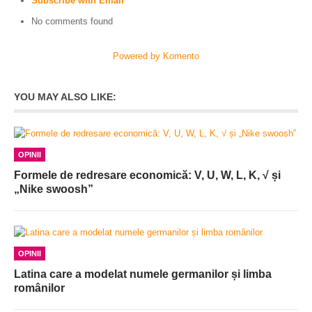
Subscribe with Email
No comments found
Powered by Komento
YOU MAY ALSO LIKE:
OPINII
Formele de redresare economică: V, U, W, L, K, √ și
„Nike swoosh”
OPINII
Latina care a modelat numele germanilor și limba
românilor