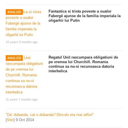
Fantastica si trista poveste a oualor
ANALIZE
Fabergé ajunse de la familia imperiala la
oligarhii lui Putin
10 years 3 months ago
Regatul Unit rascumpara obligatiuni de
ANALIZE
pe vremea lui Churchill. Romania
continua sa nu-si recunoasca datoria
interbelica
11 years 7 months ago
"Da’ dobanda, cat e dobanda? Dincolo era mai ieftin!"
(
Stiri
)
9 Oct 2014