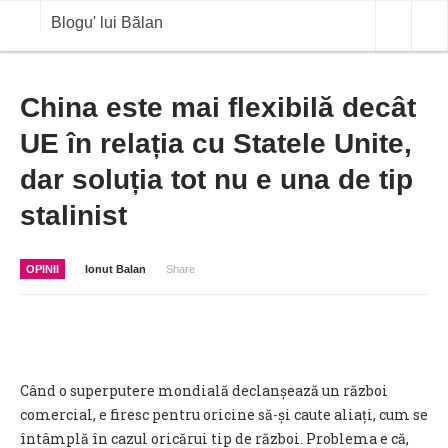
Blogu' lui Bălan
OPINII
China este mai flexibilă decât
UE în relația cu Statele Unite,
ANALIZE
dar soluția tot nu e una de tip
BLOG IN DIALOG
stalinist
STIRI
CURS VALUTAR IN TIMP REAL
OPINII
Ionut Balan
Share
COMMODITIES
COTATII BVB
Când o superputere mondială declanșează un război
comercial, e firesc pentru oricine să-și caute aliați, cum se
întâmplă în cazul oricărui tip de război. Problema e că,