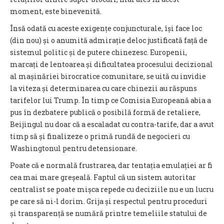
moment, este binevenită.
Însă odată cu aceste exigențe conjuncturale, își face loc
(din nou) și o anumită admirație deloc justificată față de
sistemul politic și de putere chinezesc. Europenii,
marcați de lentoarea și dificultatea procesului decizional
al mașinăriei birocratice comunitare, se uită cu invidie
la viteza și determinarea cu care chinezii au răspuns
tarifelor lui Trump. În timp ce Comisia Europeană abia a
pus în dezbatere publică o posibilă formă de retaliere,
Beijingul nu doar că a escaladat cu contra-tarife, dar a avut
timp să și finalizeze o primă rundă de negocieri cu
Washingtonul pentru detensionare.
Poate că e normală frustrarea, dar tentația emulației ar fi
cea mai mare greșeală. Faptul că un sistem autoritar
centralist se poate mișca repede cu deciziile nu e un lucru
pe care să ni-l dorim. Grija și respectul pentru proceduri
și transparență se numără printre temeliile statului de