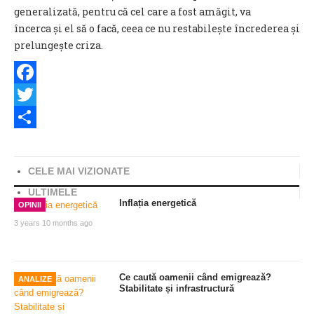
generalizată, pentru că cel care a fost amăgit, va
încerca și el să o facă, ceea ce nu restabilește încrederea și
prelungește criza.
Facebook
Twitter
Share
CELE MAI VIZIONATE
ULTIMELE
Inflația energetică
OPINII
3 years 10 months ago
Ce caută oamenii când emigrează?
ANALIZE
Stabilitate și infrastructură