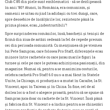
Club C 85 din piele sunt emblematici - să se dezlipească
în anii ’80? Atunci, în România, era comunism, și
oamenii se uitau cu jind la adidașii cu trei dungi, care,
spre deosebire de încălțările lor, rezistente până la
prima ploaie, erau „indestructibili"!
Spre surprinderea românilor, însă, bascheții și tenișii de
firmă din ziua de astăzi cedează la fel de repede precum
cei din perioada comunistă. Cu mențiunea că pe vremea
lui Pete Sampras, care folosea Pro Staff, diferențele erau
minore între rachetele cu care jucau marile figuri la
turnee și cele pe care le puteau achiziționa pasionații, din
magazine. Numai că, pentru a se maximiza costurile,
celebra rachetă Pro Staff 6.0 nu s-a mai făcut în Statele
Unite, la Chicago, ci producția s-a mutat în Caraibe, la St.
Vincent, apoi în Taiwan și în China. În fine, cel de al
doilea loc n-a fost o alegere proastă, pentru că se spune că
Sampras juca doar cu rachete de la St. Vincent. Însă până
și fabrica din St. Vincent s-a închis pentru a se chinezări