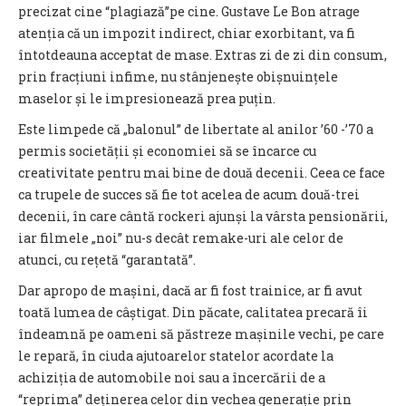
precizat cine “plagiază”pe cine. Gustave Le Bon atrage
atenția că un impozit indirect, chiar exorbitant, va fi
întotdeauna acceptat de mase. Extras zi de zi din consum,
prin fracțiuni infime, nu stânjenește obișnuințele
maselor și le impresionează prea puțin.
Este limpede că „balonul” de libertate al anilor ’60 -’70 a
permis societății și economiei să se încarce cu
creativitate pentru mai bine de două decenii. Ceea ce face
ca trupele de succes să fie tot acelea de acum două-trei
decenii, în care cântă rockeri ajunși la vârsta pensionării,
iar filmele „noi” nu-s decât remake-uri ale celor de
atunci, cu rețetă “garantată”.
Dar apropo de mașini, dacă ar fi fost trainice, ar fi avut
toată lumea de câștigat. Din păcate, calitatea precară îi
îndeamnă pe oameni să păstreze mașinile vechi, pe care
le repară, în ciuda ajutoarelor statelor acordate la
achiziția de automobile noi sau a încercării de a
“reprima” deținerea celor din vechea generație prin