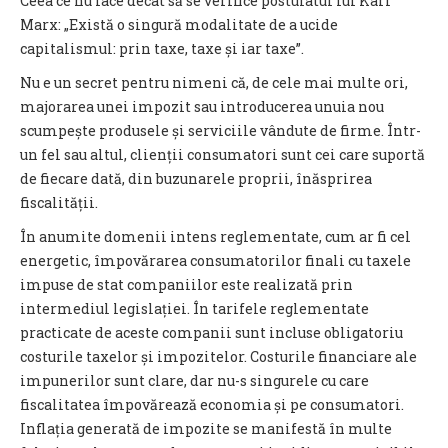
Ceea ce nu face decât să se verifice postulatul lui Karl
Marx: „Există o singură modalitate de a ucide
capitalismul: prin taxe, taxe și iar taxe”.
Nu e un secret pentru nimeni că, de cele mai multe ori,
majorarea unei impozit sau introducerea unuia nou
scumpește produsele și serviciile vândute de firme. Într-
un fel sau altul, clienții consumatori sunt cei care suportă
de fiecare dată, din buzunarele proprii, înăsprirea
fiscalității.
În anumite domenii intens reglementate, cum ar fi cel
energetic, împovărarea consumatorilor finali cu taxele
impuse de stat companiilor este realizată prin
intermediul legislației. În tarifele reglementate
practicate de aceste companii sunt incluse obligatoriu
costurile taxelor și impozitelor. Costurile financiare ale
impunerilor sunt clare, dar nu-s singurele cu care
fiscalitatea împovărează economia și pe consumatori.
Inflația generată de impozite se manifestă în multe