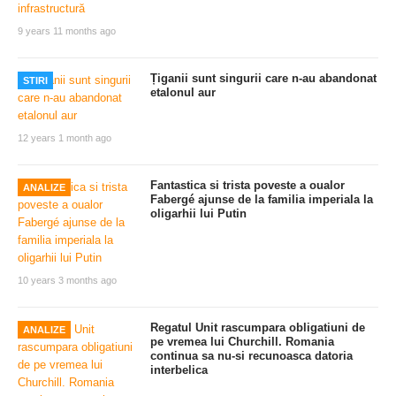
9 years 11 months ago
Țiganii sunt singurii care n-au abandonat
STIRI
etalonul aur
12 years 1 month ago
Fantastica si trista poveste a oualor
ANALIZE
Fabergé ajunse de la familia imperiala la
oligarhii lui Putin
10 years 3 months ago
Regatul Unit rascumpara obligatiuni de
ANALIZE
pe vremea lui Churchill. Romania
continua sa nu-si recunoasca datoria
interbelica