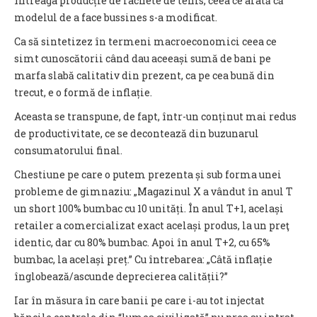
întreaga producție de rachete de tenis, ceea ce arată că
modelul de a face bussines s-a modificat.
Ca să sintetizez în termeni macroeconomici ceea ce
simt cunoscătorii când dau aceeași sumă de bani pe
marfa slabă calitativ din prezent, ca pe cea bună din
trecut, e o formă de inflație.
Aceasta se transpune, de fapt, într-un conținut mai redus
de productivitate, ce se decontează din buzunarul
consumatorului final.
Chestiune pe care o putem prezenta și sub forma unei
probleme de gimnaziu: „Magazinul X a vândut în anul T
un short 100% bumbac cu 10 unități. În anul T+1, același
retailer a comercializat exact același produs, la un preţ
identic, dar cu 80% bumbac. Apoi în anul T+2, cu 65%
bumbac, la același preț.” Cu întrebarea: „Câtă inflație
înglobează/ascunde deprecierea calității?”
Iar în măsura în care banii pe care i-au tot injectat