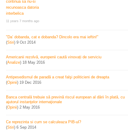
11 years 7 months ago
"Da’ dobanda, cat e dobanda? Dincolo era mai ieftin!"
(
Stiri
)
9 Oct 2014
Americanii rezolvă, europenii caută vinovați de serviciu
(
Analize
)
18 May 2016
Antipesedismul de paradă a creat falşi politicieni de dreapta
(
Opinii
)
19 Dec 2016
Banca centrală trebuie să prevină riscul european al dării în plată, cu
ajutorul instanţelor internaţionale
(
Opinii
)
2 May 2016
Ce reprezinta si cum se calculeaza PIB-ul?
(
Stiri
)
6 Sep 2014