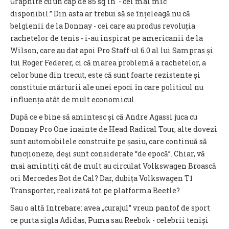
Graphite cu un cap de 85 sq in - cel mai mic
disponibil.” Din asta ar trebui să se înțeleagă nu că
belgienii de la Donnay - cei care au produs revoluția
rachetelor de tenis - i-au inspirat pe americanii de la
Wilson, care au dat apoi Pro Staff-ul 6.0 al lui Sampras și
lui Roger Federer, ci că marea problemă a rachetelor, a
celor bune din trecut, este că sunt foarte rezistente și
constituie mărturii ale unei epoci în care politicul nu
influența atât de mult economicul.
După ce e bine să amintesc și că Andre Agassi juca cu
Donnay Pro One înainte de Head Radical Tour, alte dovezi
sunt automobilele construite pe șasiu, care continuă să
funcționeze, deşi sunt considerate “de epocă”. Chiar, vă
mai amintiți cât de mult au circulat Volkswagen Broască
ori Mercedes Bot de Cal? Dar, dubița Volkswagen T1
Transporter, realizată tot pe platforma Beetle?
Sau o altă întrebare: avea „curajul” vreun pantof de sport
ce purta sigla Adidas, Puma sau Reebok - celebrii teniși