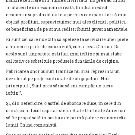
băncile centrale din “lumea civilizată” nu prea au intrat
în afacerile din economia reală, fiindcă mediul
economic suprataxat nu le-a permis companiilor să mai
obțină profituri, supraviețuiesc mai ales clienții politici,
ce beneficiază de pe urma redistribuirii guvernamentale.
Ei sunt cei care nu ezită să apeleze la serviciile unei piețe
a muncii lipsite de concurență, cum e cea a Chinei. De
acolo sunt importate mărfuri mai ieftine și mai slabe
calitativ ce substituie produsele din țările de origine.
Fabricarea unor bunuri trainice nu mai reprezintă un
deziderat pe piețe controlate de oligopoluri. Nici
principiul: „Sunt prea sărac să-mi cumpăr un lucru
ieftin!”.
Și, din nefericire, o astfel de abordare duce, în cele din
urmă, ca în locul capitalistelor State Unite ale Americii
să fie propulsată în postura de primă putere economică a
lumii China comunistă.