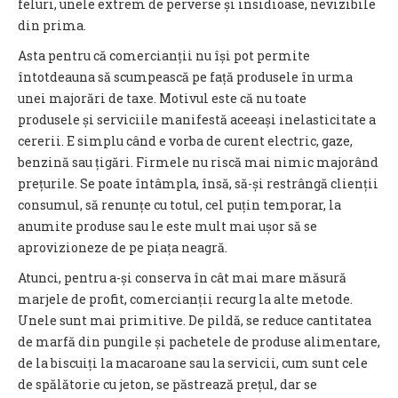
feluri, unele extrem de perverse și insidioase, nevizibile
din prima.
Asta pentru că comercianții nu își pot permite
întotdeauna să scumpească pe față produsele în urma
unei majorări de taxe. Motivul este că nu toate
produsele și serviciile manifestă aceeași inelasticitate a
cererii. E simplu când e vorba de curent electric, gaze,
benzină sau țigări. Firmele nu riscă mai nimic majorând
prețurile. Se poate întâmpla, însă, să-și restrângă clienții
consumul, să renunțe cu totul, cel puțin temporar, la
anumite produse sau le este mult mai ușor să se
aprovizioneze de pe piața neagră.
Atunci, pentru a-și conserva în cât mai mare măsură
marjele de profit, comercianții recurg la alte metode.
Unele sunt mai primitive. De pildă, se reduce cantitatea
de marfă din pungile și pachetele de produse alimentare,
de la biscuiți la macaroane sau la servicii, cum sunt cele
de spălătorie cu jeton, se păstrează prețul, dar se