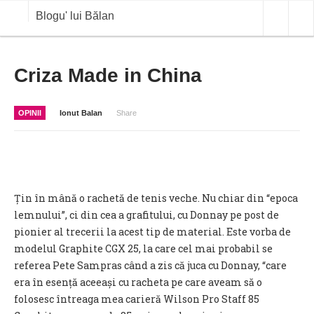
Blogu' lui Bălan
OPINII
Criza Made in China
ANALIZE
OPINII
Ionut Balan
Share
BLOG IN DIALOG
STIRI
CURS VALUTAR IN TIMP REAL
Țin în mână o rachetă de tenis veche. Nu chiar din “epoca
COMMODITIES
lemnului”, ci din cea a grafitului, cu Donnay pe post de
pionier al trecerii la acest tip de material. Este vorba de
COTATII BVB
modelul Graphite CGX 25, la care cel mai probabil se
referea Pete Sampras când a zis că juca cu Donnay, “care
era în esență aceeași cu racheta pe care aveam să o
folosesc întreaga mea carieră Wilson Pro Staff 85