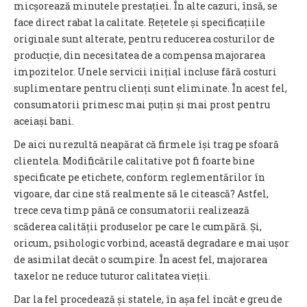
micșorează minutele prestației. În alte cazuri, însă, se
face direct rabat la calitate. Rețetele și specificațiile
originale sunt alterate, pentru reducerea costurilor de
producție, din necesitatea de a compensa majorarea
impozitelor. Unele servicii inițial incluse fără costuri
suplimentare pentru clienți sunt eliminate. În acest fel,
consumatorii primesc mai puțin și mai prost pentru
aceiași bani.
De aici nu rezultă neapărat că firmele își trag pe sfoară
clientela. Modificările calitative pot fi foarte bine
specificate pe etichete, conform reglementărilor în
vigoare, dar cine stă realmente să le citească? Astfel,
trece ceva timp până ce consumatorii realizează
scăderea calității produselor pe care le cumpără. Și,
oricum, psihologic vorbind, această degradare e mai ușor
de asimilat decât o scumpire. În acest fel, majorarea
taxelor ne reduce tuturor calitatea vieții.
Dar la fel procedează și statele, în așa fel încât e greu de