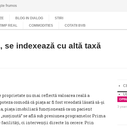
ește frumos
ZE
BLOG IN DIALOG
STIRI
TIMP REAL
COMMODITIES
COTATII BVB
a, se indexează cu altă taxă
C
U
e proprietate nu mai reflectă valoarea reală a
OPINI
poteza comodă că piața ar fi fost vreodată lăsată să-și
3 year
a, piața imobiliară funcționează ca un pacient
ță „susținută” se află sub presiunea programelor Prima
facilități, ci intervenții directe în cerere. Prin