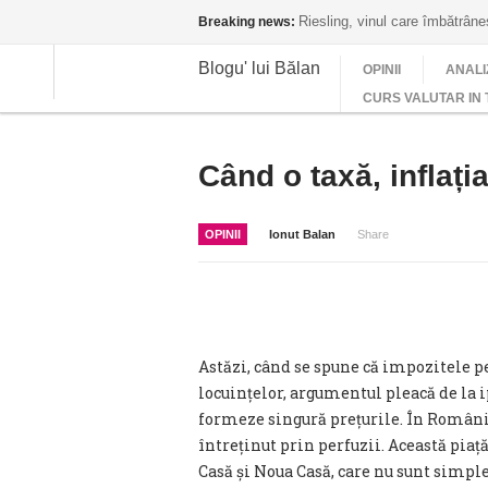
Riesling, vinul care îmbătrân
Breaking news:
Blogu' lui Bălan
OPINII
ANALI
CURS VALUTAR IN 
Când o taxă, inflați
OPINII
Ionut Balan
Share
Astăzi, când se spune că impozitele p
locuințelor, argumentul pleacă de la i
formeze singură prețurile. În Români
întreținut prin perfuzii. Această pia
Casă și Noua Casă, care nu sunt simple 