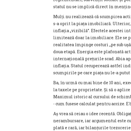
statul nu se implică direct în menține
Mulți nu realizează că scumpirea active
s-a oprit la piața imobiliară. Ulterio
inflația „vizibilă”. Efectele acestei i
limitează doar la imobiliare. Ele se 
realitatea împinge costuri „pe sub ușă”
doua etapă. Energia este plafonată arti
internațională prețurile scad. Abia a
inflația. Statul recuperează astfel ind
scumpirile pe care piața nu le-a putut
Ba, în urmă cu mai bine de 10 ani, exec
la taxele pe proprietate. Și să o aplic
Maximul istoric al cursului de schimb s
- cum fusese calculat pentru accize. E
Aș vrea să reiau o idee recentă. Obliga
nerambursare, iar argumentul este cu
plată e rară, iar bilanțurile trezoreri