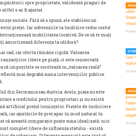
părătorii spre proprietate, validează praguri de
ANAL
altfel s-ar fi ajustat.
ințe sociale. Fără să o spună, ele stabilesc un
stul pieței. Iar subvențiile la încălzire reduc costul
9 year
strucționează mobilitatea locativă. De ce să te muți
îți amortizează diferența la căldură?
mai cad, iar oferta rămâne rigidă. Valoarea
STIRI
ranzacțiilor libere pe piață, ci este conservată
ea că impozitele se corelează cu „valoarea reală”
12 yea
a reflectă mai degrabă suma intervențiilor publice
ă.
lul din Germania sau Austria. Acolo, piața nu este
ANAL
tare a creditului pentru proprietari și nu există
ă artificial prețul locuințelor. Piețele de închiriere
ată, iar ajustările de preț apar în mod natural în
ărat că această comparație poate suna idealizată: nici
10 yea
unt complet libere de influența statului - există
itici de urbanism. Diferența esențială este însă că