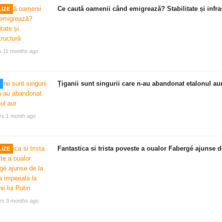
Ce caută oamenii când emigrează? Stabilitate și infra
IZE
s 11 months ago
Țiganii sunt singurii care n-au abandonat etalonul au
rs 1 month ago
Fantastica si trista poveste a oualor Fabergé ajunse de
IZE
rs 3 months ago