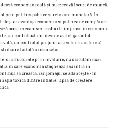
mulează economia reală și nu creează locuri de muncă.
ial prin politici publice și relaxare monetară. În
ol, deși ar avantaja economia și puterea de cumpărare.
uează acest mecanism: costurile împinse în economie
te, iar contribuabilul devine astfel garantul
 privată, iar controlul prețului activelor transformă
tribuire forțată a resurselor.
melor structurale prin învăluire, nu discutăm doar
tuația în care economia stagnează sau intră în
ontinuă să crească, iar șomajul se adâncește - în
nația toxică dintre inflație, lipsă de creștere
uncă.