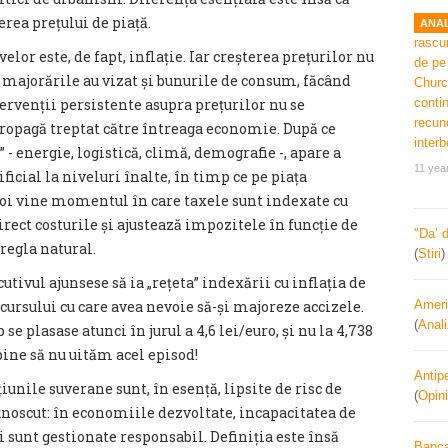
rea prețului de piață.
ANAL
lor este, de fapt, inflație. Iar creșterea prețurilor nu
r, majorările au vizat și bunurile de consum, făcând
ntervenții persistente asupra prețurilor nu se
propagă treptat către întreaga economie. După ce
 - energie, logistică, climă, demografie -, apare a
11 yea
ficial la niveluri înalte, în timp ce pe piața
poi vine momentul în care taxele sunt indexate cu
irect costurile și ajustează impozitele în funcție de
"Da’ 
 regla natural.
(
Stiri
utivul ajunsese să ia „rețeta” indexării cu inflația de
e cursului cu care avea nevoie să-și majoreze accizele.
Ameri
(
Anal
e plasase atunci în jurul a 4,6 lei/euro, și nu la 4,738
 bine să nu uităm acel episod!
Antipe
țiunile suverane sunt, în esență, lipsite de risc de
(
Opini
noscut: în economiile dezvoltate, incapacitatea de
ei sunt gestionate responsabil. Definiția este însă
Banca 