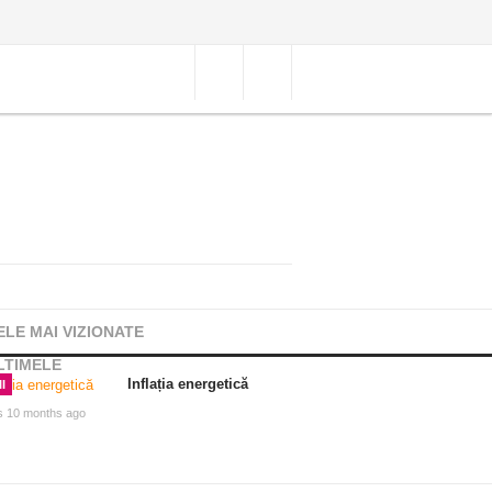
ELE MAI VIZIONATE
LTIMELE
Inflația energetică
I
s 10 months ago