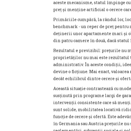
aceste mecanisme, statul împinge cum
preț și menține artificial o cerere care 
Primăriile cumpără, la rândul lor, locu
benchmark - un reper de preț pentru re
deținerii unor apartamente mari și ob
din patru camere în două, dacă statul 
Rezultatul e previzibil: prețurile nu 
proprietăților nu mai este rezultatul t
administrativ. În aceste condiții, ide
devine o ficțiune. Mai exact, valoare
decât echilibrul dintre cerere și ofert
Această situație contrastează cu mode
susținută prin programe largi de garan
intervenții consistente care să mențin
sunt solide, mobilitatea locativă ridic
funcție de cerere și ofertă. Este adev
în Germania sau Austria prețurile nu s
reglementări, subvenții sociale și pol