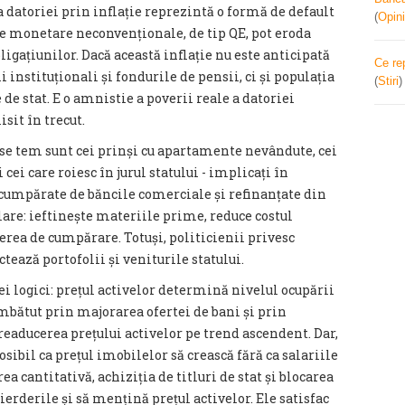
datoriei prin inflație reprezintă o formă de default
(
Opini
le monetare neconvenționale, de tip QE, pot eroda
igațiunilor. Dacă această inflație nu este anticipată
Ce re
i instituționali și fondurile de pensii, ci și populația
(
Stiri
de stat. E o amnistie a poverii reale a datoriei
isit în trecut.
e se tem sunt cei prinși cu apartamente nevândute, cei
 cei care roiesc în jurul statului - implicați în
t cumpărate de băncile comerciale și refinanțate din
clare: ieftinește materiile prime, reduce costul
terea de cumpărare. Totuși, politicienii privesc
ctează portofolii și veniturile statului.
i logici: prețul activelor determină nivelul ocupării
mbătut prin majorarea ofertei de bani și prin
 readucerea prețului activelor pe trend ascendent. Dar,
ibil ca prețul imobilelor să crească fără ca salariile
ea cantitativă, achiziția de titluri de stat și blocarea
ierderile și să mențină prețul activelor. Ele satisfac