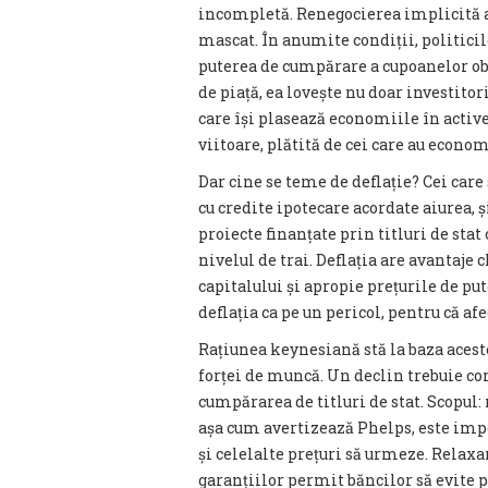
incompletă. Renegocierea implicită a 
mascat. În anumite condiții, politici
puterea de cumpărare a cupoanelor obl
de piață, ea lovește nu doar investitori
care își plasează economiile în active 
viitoare, plătită de cei care au econom
Dar cine se teme de deflație? Cei car
cu credite ipotecare acordate aiurea, și
proiecte finanțate prin titluri de sta
nivelul de trai. Deflația are avantaje 
capitalului și apropie prețurile de pu
deflația ca pe un pericol, pentru că afe
Rațiunea keynesiană stă la baza aceste
forței de muncă. Un declin trebuie co
cumpărarea de titluri de stat. Scopul:
așa cum avertizează Phelps, este impos
și celelalte prețuri să urmeze. Relaxar
garanțiilor permit băncilor să evite p