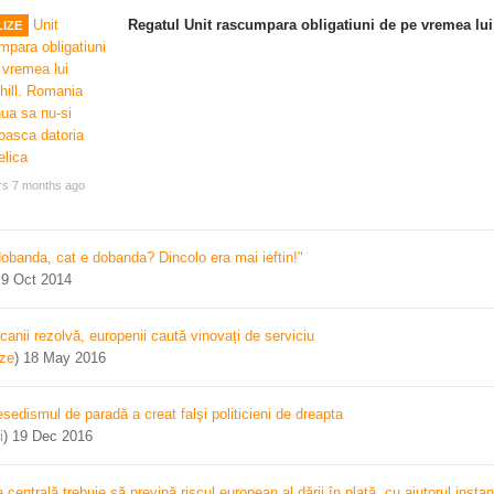
Regatul Unit rascumpara obligatiuni de pe vremea lui
IZE
rs 7 months ago
dobanda, cat e dobanda? Dincolo era mai ieftin!"
)
9 Oct 2014
canii rezolvă, europenii caută vinovați de serviciu
ize
)
18 May 2016
sedismul de paradă a creat falşi politicieni de dreapta
i
)
19 Dec 2016
centrală trebuie să prevină riscul european al dării în plată, cu ajutorul instan