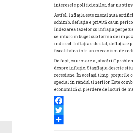
interesele politicienilor, dar nu sti
Astfel, inflația este menținută artific
schimb, deflația e privită ca un peric
Indexarea taxelor cu inflația perpet
se întorc în buget sub formă de impozi
indirect. Inflația e de stat, deflația e
fiscalitatea într-un mecanism de redis
De fapt, ca urmare a „atacării” proble
despre inflație. Stagflația descrie si
recesiune. În același timp, prețurile c
special în rândul tinerilor. Este combi
economică și pierdere de locuri de m
Facebook
Twitter
Share