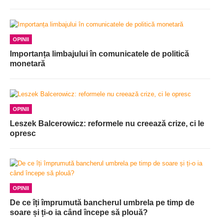
OPINII
Importanța limbajului în comunicatele de politică
monetară
OPINII
Leszek Balcerowicz: reformele nu creează crize, ci le
opresc
OPINII
De ce îți împrumută bancherul umbrela pe timp de
soare și ți-o ia când începe să plouă?