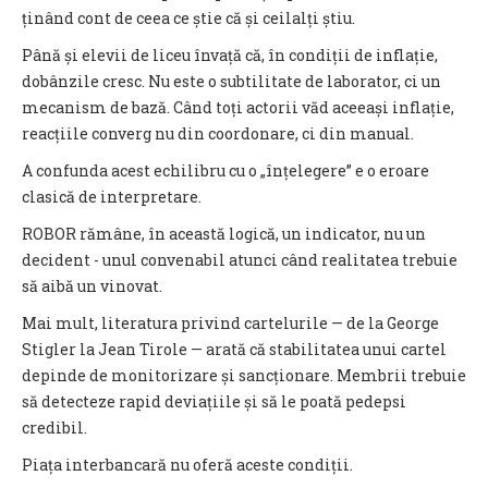
ținând cont de ceea ce știe că și ceilalți știu.
Până și elevii de liceu învață că, în condiții de inflație,
dobânzile cresc. Nu este o subtilitate de laborator, ci un
mecanism de bază. Când toți actorii văd aceeași inflație,
reacțiile converg nu din coordonare, ci din manual.
A confunda acest echilibru cu o „înțelegere” e o eroare
clasică de interpretare.
ROBOR rămâne, în această logică, un indicator, nu un
decident - unul convenabil atunci când realitatea trebuie
să aibă un vinovat.
Mai mult, literatura privind cartelurile — de la George
Stigler la Jean Tirole — arată că stabilitatea unui cartel
depinde de monitorizare și sancționare. Membrii trebuie
să detecteze rapid deviațiile și să le poată pedepsi
credibil.
Piața interbancară nu oferă aceste condiții.