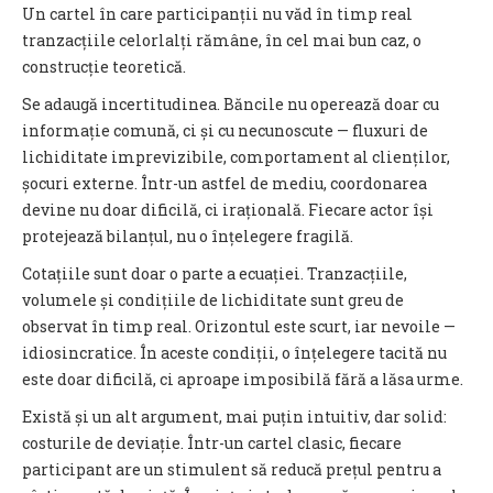
Un cartel în care participanții nu văd în timp real
tranzacțiile celorlalți rămâne, în cel mai bun caz, o
construcție teoretică.
Se adaugă incertitudinea. Băncile nu operează doar cu
informație comună, ci și cu necunoscute — fluxuri de
lichiditate imprevizibile, comportament al clienților,
șocuri externe. Într-un astfel de mediu, coordonarea
devine nu doar dificilă, ci irațională. Fiecare actor își
protejează bilanțul, nu o înțelegere fragilă.
Cotațiile sunt doar o parte a ecuației. Tranzacțiile,
volumele și condițiile de lichiditate sunt greu de
observat în timp real. Orizontul este scurt, iar nevoile —
idiosincratice. În aceste condiții, o înțelegere tacită nu
este doar dificilă, ci aproape imposibilă fără a lăsa urme.
Există și un alt argument, mai puțin intuitiv, dar solid:
costurile de deviație. Într-un cartel clasic, fiecare
participant are un stimulent să reducă prețul pentru a