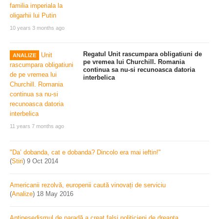
10 years 3 months ago
Regatul Unit rascumpara obligatiuni de
ANALIZE
pe vremea lui Churchill. Romania
continua sa nu-si recunoasca datoria
interbelica
11 years 7 months ago
"Da’ dobanda, cat e dobanda? Dincolo era mai ieftin!"
(
Stiri
)
9 Oct 2014
Americanii rezolvă, europenii caută vinovați de serviciu
(
Analize
)
18 May 2016
Antipesedismul de paradă a creat falşi politicieni de dreapta