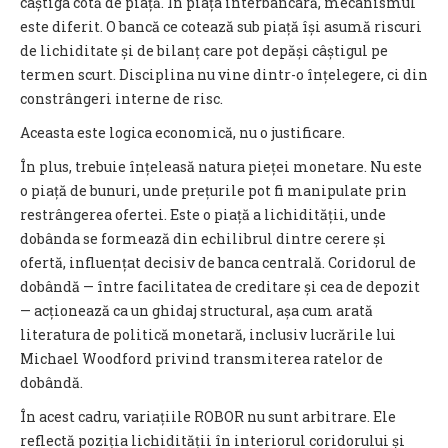
câștiga cotă de piață. În piața interbancară, mecanismul
este diferit. O bancă ce cotează sub piață își asumă riscuri
de lichiditate și de bilanț care pot depăși câștigul pe
termen scurt. Disciplina nu vine dintr-o înțelegere, ci din
constrângeri interne de risc.
Aceasta este logica economică, nu o justificare.
În plus, trebuie înțeleasă natura pieței monetare. Nu este
o piață de bunuri, unde prețurile pot fi manipulate prin
restrângerea ofertei. Este o piață a lichidității, unde
dobânda se formează din echilibrul dintre cerere și
ofertă, influențat decisiv de banca centrală. Coridorul de
dobândă — între facilitatea de creditare și cea de depozit
— acționează ca un ghidaj structural, așa cum arată
literatura de politică monetară, inclusiv lucrările lui
Michael Woodford privind transmiterea ratelor de
dobândă.
În acest cadru, variațiile ROBOR nu sunt arbitrare. Ele
reflectă poziția lichidității în interiorul coridorului și