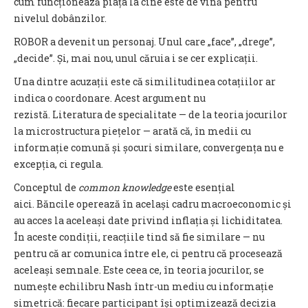
cum funcționează piața la cine este de vină pentru
nivelul dobânzilor.
ROBOR a devenit un personaj. Unul care „face”, „drege”,
„decide”. Și, mai nou, unul căruia i se cer explicații.
Una dintre acuzații este că similitudinea cotațiilor ar
indica o coordonare. Acest argument nu
rezistă. Literatura de specialitate — de la teoria jocurilor
la microstructura piețelor — arată că, în medii cu
informație comună și șocuri similare, convergența nu e
excepția, ci regula.
Conceptul de
common knowledge
este esențial
aici. Băncile operează în același cadru macroeconomic și
au acces la aceleași date privind inflația și lichiditatea.
În aceste condiții, reacțiile tind să fie similare — nu
pentru că ar comunica între ele, ci pentru că procesează
aceleași semnale. Este ceea ce, în teoria jocurilor, se
numește echilibru Nash într-un mediu cu informație
simetrică: fiecare participant își optimizează decizia