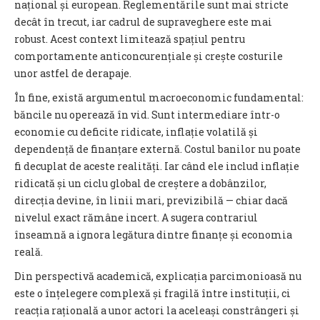
național și european. Reglementările sunt mai stricte
decât în trecut, iar cadrul de supraveghere este mai
robust. Acest context limitează spațiul pentru
comportamente anticoncurențiale și crește costurile
unor astfel de derapaje.
În fine, există argumentul macroeconomic fundamental:
băncile nu operează în vid. Sunt intermediare într-o
economie cu deficite ridicate, inflație volatilă și
dependență de finanțare externă. Costul banilor nu poate
fi decuplat de aceste realități. Iar când ele includ inflație
ridicată și un ciclu global de creștere a dobânzilor,
direcția devine, în linii mari, previzibilă — chiar dacă
nivelul exact rămâne incert. A sugera contrariul
înseamnă a ignora legătura dintre finanțe și economia
reală.
Din perspectivă academică, explicația parcimonioasă nu
este o înțelegere complexă și fragilă între instituții, ci
reacția rațională a unor actori la aceleași constrângeri și