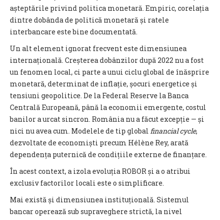
așteptările privind politica monetară. Empiric, corelația
dintre dobânda de politică monetară și ratele
interbancare este bine documentată.
Un alt element ignorat frecvent este dimensiunea
internațională. Creșterea dobânzilor după 2022 nu a fost
un fenomen local, ci parte a unui ciclu global de înăsprire
monetară, determinat de inflație, șocuri energetice și
tensiuni geopolitice. De la Federal Reserve la Banca
Centrală Europeană, până la economii emergente, costul
banilor a urcat sincron. România nu a făcut excepție — și
nici nu avea cum. Modelele de tip global
financial cycle
,
dezvoltate de economiști precum Hélène Rey, arată
dependența puternică de condițiile externe de finanțare.
În acest context, a izola evoluția ROBOR și a o atribui
exclusiv factorilor locali este o simplificare.
Mai există și dimensiunea instituțională. Sistemul
bancar operează sub supraveghere strictă, la nivel