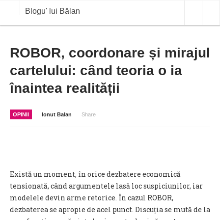
Blogu' lui Bălan
OPINII
ROBOR, coordonare și mirajul
cartelului: când teoria o ia
ANALIZE
înaintea realității
BLOG IN DIALOG
STIRI
OPINII
Ionut Balan
Share
CURS VALUTAR IN TIMP REAL
COMMODITIES
COTATII BVB
Există un moment, în orice dezbatere economică
tensionată, când argumentele lasă loc suspiciunilor, iar
modelele devin arme retorice. În cazul ROBOR,
dezbaterea se apropie de acel punct. Discuția se mută de la