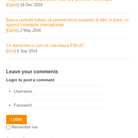
(
Opinii
)
19 Dec 2016
Banca centrală trebuie să prevină riscul european al dării în plată, cu
ajutorul instanţelor internaţionale
(
Opinii
)
2 May 2016
Ce reprezinta si cum se calculeaza PIB-ul?
(
Stiri
)
6 Sep 2014
Leave your comments
Login to post a comment
Username
Password
LOGIN
Remember me