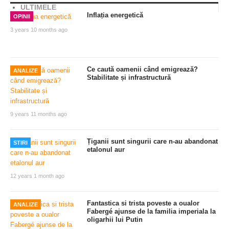
ULTIMELE
Inflația energetică
OPINII
3 years 10 months ago
Ce caută oamenii când emigrează?
ANALIZE
Stabilitate și infrastructură
9 years 11 months ago
Țiganii sunt singurii care n-au abandonat
STIRI
etalonul aur
12 years 1 month ago
Fantastica si trista poveste a oualor
ANALIZE
Fabergé ajunse de la familia imperiala la
oligarhii lui Putin