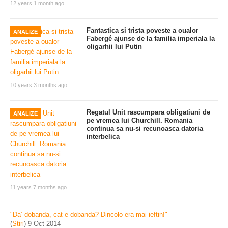
12 years 1 month ago
Fantastica si trista poveste a oualor
ANALIZE
Fabergé ajunse de la familia imperiala la
oligarhii lui Putin
10 years 3 months ago
Regatul Unit rascumpara obligatiuni de
ANALIZE
pe vremea lui Churchill. Romania
continua sa nu-si recunoasca datoria
interbelica
11 years 7 months ago
"Da’ dobanda, cat e dobanda? Dincolo era mai ieftin!"
(
Stiri
)
9 Oct 2014