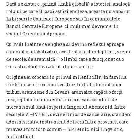
Dacă a existat o „primă limbă globală” a istoriei, analogă
rolului pe care îl joacă astăzi engleza, aceasta nu a apărut
în birourile Comisiei Europene sau în comunicatele
Băncii Centrale Europene, ci mult mai devreme, în
spațiul Orientului Apropiat.
Cu mult înainte ca engleza să devină reflexul aproape
automat al globalizării, acest rol a fost îndeplinit, vreme
de secole, de aramaică — o limbă care a funcționat ca o
infrastructură invizibilă a lumii antice.
Originea ei coboară în primul mileniu î.Hr., în familia
limbilor semitice nord-vestice. Inițial idiomul unor
triburi arameene din Levant, aramaica capătă o forță
neașteptată în momentul în care este absorbită de
mecanismul unui imperiu: Imperiul Ahemenid. Între
secolele VI–IV î.Hr., devine limbă de cancelarie, standard
administrativ, instrument de lucru între provincii care
nu aveau nimic în comun — nici etnic, nici lingvistic,
nici cultural.