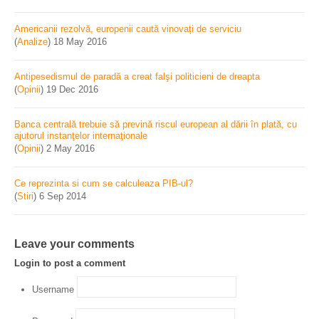
Americanii rezolvă, europenii caută vinovați de serviciu
(
Analize
)
18 May 2016
Antipesedismul de paradă a creat falşi politicieni de dreapta
(
Opinii
)
19 Dec 2016
Banca centrală trebuie să prevină riscul european al dării în plată, cu
ajutorul instanţelor internaţionale
(
Opinii
)
2 May 2016
Ce reprezinta si cum se calculeaza PIB-ul?
(
Stiri
)
6 Sep 2014
Leave your comments
Login to post a comment
Username