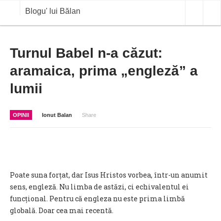
Blogu' lui Bălan
OPINII
Turnul Babel n-a căzut:
aramaica, prima „engleză” a
ANALIZE
lumii
BLOG IN DIALOG
STIRI
OPINII
Ionut Balan
Share
CURS VALUTAR IN TIMP REAL
COMMODITIES
COTATII BVB
Poate suna forțat, dar Isus Hristos vorbea, într-un anumit
sens, engleză. Nu limba de astăzi, ci echivalentul ei
funcțional. Pentru că engleza nu este prima limbă
globală. Doar cea mai recentă.