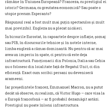
rămâne în Uniunea Europeană? Franceza, cu prestigiul ei
istoric? Germana, cu greutatea economică? Sau poate o
utopie precum Esperanto?
Răspunsul real a fost mult mai puțin spectaculos și mult
mai previzibil. Engleza nu a plecat nicăieri.
În birourile Eurostat, în rapoartele despre inflație, șomaj
sau PIB, în discursurile tehnice și în notele interne,
limba engleză a rămas dominantă. Nu pentru că ar mai
avea un imperiu în spate, ci pentru că este deja
infrastructură. Funcționarii din Polonia, Italia sau Cehia
nu o folosesc din loialitate față de Regatul Unit, ci din
eficiență. Exact cum scribii persani nu deveniseră
arameeni.
Iar președintele francez, Emmanuel Macron, nu a putut
decât să observe, cu realism, că Victor Hugo — care visa la
o Europă francofonă — ar fi probabil dezamăgit astăzi.
Prestigiul nu poate înlocui infrastructura.