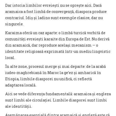
Dar istoria limbilor evreiești nu se oprește aici. Dacă
aramaica a fost limbă de convergență, diaspora produce
contrariul. Idiș și ladino sunt exemple clasice, dar nu
singurele.
Karaima oferă un caz aparte: o limbă turcică vorbită de
comunități evreiești karaite din Europa de Est. Nu derivă
din aramaică, dar reproduce același mecanism — o
identitate religioasă exprimată într-un mediu lingvistic
local.
În alte zone, procesul merge și mai departe: de la arabă
iudeo-maghrebiană în Maroc la ge’ez și amharică în
Etiopia, limbile diasporei nu unifică, ci reflectă
adaptarea locală.
Aici se vede diferența fundamentală: aramaica și engleza
sunt limbi ale circulației. Limbile diasporei sunt limbi
ale identității.
Asemănarea esențială dintre aramaică și engleză este că