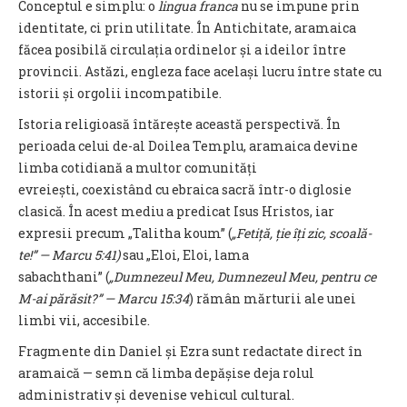
Conceptul e simplu: o
lingua franca
nu se impune prin
identitate, ci prin utilitate. În Antichitate, aramaica
făcea posibilă circulația ordinelor și a ideilor între
provincii. Astăzi, engleza face același lucru între state cu
istorii și orgolii incompatibile.
Istoria religioasă întărește această perspectivă. În
perioada celui de-al Doilea Templu, aramaica devine
limba cotidiană a multor comunități
evreiești, coexistând cu ebraica sacră într-o diglosie
clasică. În acest mediu a predicat Isus Hristos, iar
expresii precum „Talitha koum” (
„Fetiță, ție îți zic, scoală-
te!” — Marcu 5:41)
sau „Eloi, Eloi, lama
sabachthani” (
„Dumnezeul Meu, Dumnezeul Meu, pentru ce
M-ai părăsit?” — Marcu 15:34
) rămân mărturii ale unei
limbi vii, accesibile.
Fragmente din Daniel și Ezra sunt redactate direct în
aramaică — semn că limba depășise deja rolul
administrativ și devenise vehicul cultural.