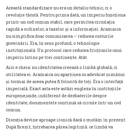
Această standardizare nu era un detaliu tehnic, ci o
revoluție tăcută. Pentru prima dată, un imperiu funcționa
printr-un cod comun stabil, care permitea circulația
rapidă a ordinelor, a taxelor și a informației. Aramaica
nu simplifica doar comunicarea — reducea costurile
guvernării. Era, în sens profund, o tehnologie
instituțională. Un protocol care reducea fricțiunile unui
imperiu întins pe trei continente. Atât.
Aici e cheia: nu identitatea creează o limbă globală, ci
utilitatea ei. Aramaica nu aparținea cu adevărat nimănui
și tocmai de aceea putea fi folosită de toți. Era o interfață
imperială. Exact asta este astăzi engleza în instituțiile
europene,unde, indiferent de dezbaterile despre
identitate, documentele continuă să circule într-un cod
comun.
Discuția devine aproape ironică dacă o mutăm în prezent.
După Brexit, întrebarea părea legitimă: ce limbă va