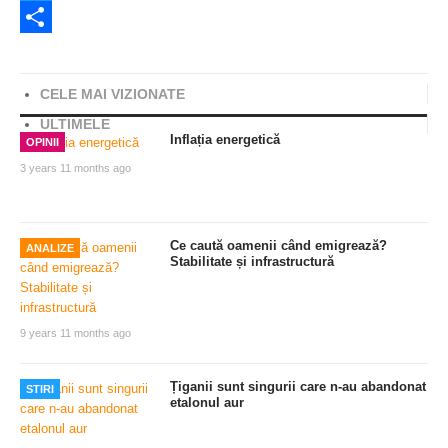
Twitter
Share
CELE MAI VIZIONATE
ULTIMELE
Inflația energetică
OPINII
3 years 11 months ago
Ce caută oamenii când emigrează?
ANALIZE
Stabilitate și infrastructură
9 years 11 months ago
Țiganii sunt singurii care n-au abandonat
STIRI
etalonul aur