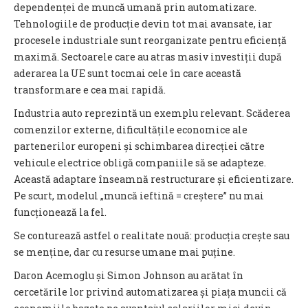
dependenței de muncă umană prin automatizare.
Tehnologiile de producție devin tot mai avansate, iar
procesele industriale sunt reorganizate pentru eficiență
maximă. Sectoarele care au atras masiv investiții după
aderarea la UE sunt tocmai cele în care această
transformare e cea mai rapidă.
Industria auto reprezintă un exemplu relevant. Scăderea
comenzilor externe, dificultățile economice ale
partenerilor europeni și schimbarea direcției către
vehicule electrice obligă companiile să se adapteze.
Această adaptare înseamnă restructurare și eficientizare.
Pe scurt, modelul „muncă ieftină = creștere” nu mai
funcționează la fel.
Se conturează astfel o realitate nouă: producția crește sau
se menține, dar cu resurse umane mai puține.
Daron Acemoglu și Simon Johnson au arătat în
cercetările lor privind automatizarea și piața muncii că