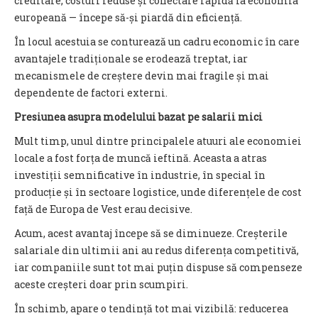
creditare, costuri reduse și conectare rapidă la economia
europeană — începe să-și piardă din eficiență.
În locul acestuia se conturează un cadru economic în care
avantajele tradiționale se erodează treptat, iar
mecanismele de creștere devin mai fragile și mai
dependente de factori externi.
Presiunea asupra modelului bazat pe salarii mici
Mult timp, unul dintre principalele atuuri ale economiei
locale a fost forța de muncă ieftină. Aceasta a atras
investiții semnificative în industrie, în special în
producție și în sectoare logistice, unde diferențele de cost
față de Europa de Vest erau decisive.
Acum, acest avantaj începe să se diminueze. Creșterile
salariale din ultimii ani au redus diferența competitivă,
iar companiile sunt tot mai puțin dispuse să compenseze
aceste creșteri doar prin scumpiri.
În schimb, apare o tendință tot mai vizibilă: reducerea