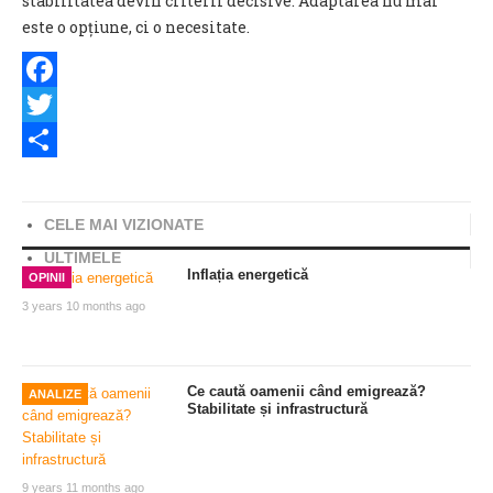
stabilitatea devin criterii decisive. Adaptarea nu mai
este o opțiune, ci o necesitate.
Facebook
Twitter
Share
CELE MAI VIZIONATE
ULTIMELE
Inflația energetică
OPINII
3 years 10 months ago
Ce caută oamenii când emigrează?
ANALIZE
Stabilitate și infrastructură
9 years 11 months ago