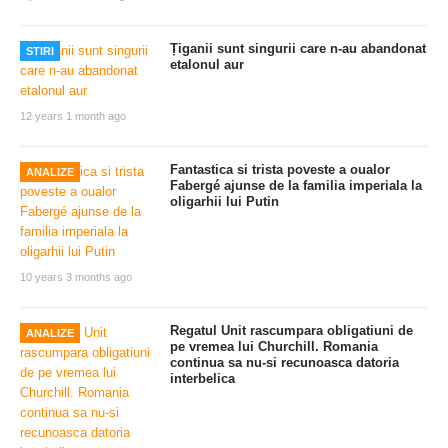
Țiganii sunt singurii care n-au abandonat
STIRI
etalonul aur
12 years 1 month ago
Fantastica si trista poveste a oualor
ANALIZE
Fabergé ajunse de la familia imperiala la
oligarhii lui Putin
10 years 3 months ago
Regatul Unit rascumpara obligatiuni de
ANALIZE
pe vremea lui Churchill. Romania
continua sa nu-si recunoasca datoria
interbelica