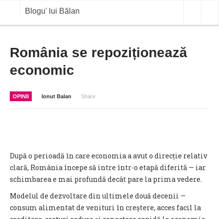
Blogu' lui Bălan
OPINII
România se repoziționează
economic
ANALIZE
BLOG IN DIALOG
OPINII
Ionut Balan
Share
STIRI
CURS VALUTAR IN TIMP REAL
COMMODITIES
După o perioadă în care economia a avut o direcție relativ
COTATII BVB
clară, România începe să intre într-o etapă diferită — iar
schimbarea e mai profundă decât pare la prima vedere.
Modelul de dezvoltare din ultimele două decenii —
consum alimentat de venituri în creștere, acces facil la