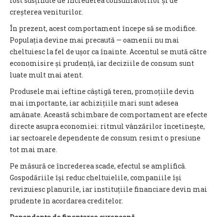
fost susținute de încrederea consumatorilor și de
creșterea veniturilor.
În prezent, acest comportament începe să se modifice.
Populația devine mai precaută — oamenii nu mai
cheltuiesc la fel de ușor ca înainte. Accentul se mută către
economisire și prudență, iar deciziile de consum sunt
luate mult mai atent.
Produsele mai ieftine câștigă teren, promoțiile devin
mai importante, iar achizițiile mari sunt adesea
amânate. Această schimbare de comportament are efecte
directe asupra economiei: ritmul vânzărilor încetinește,
iar sectoarele dependente de consum resimt o presiune
tot mai mare.
Pe măsură ce încrederea scade, efectul se amplifică.
Gospodăriile își reduc cheltuielile, companiile își
revizuiesc planurile, iar instituțiile financiare devin mai
prudente în acordarea creditelor.