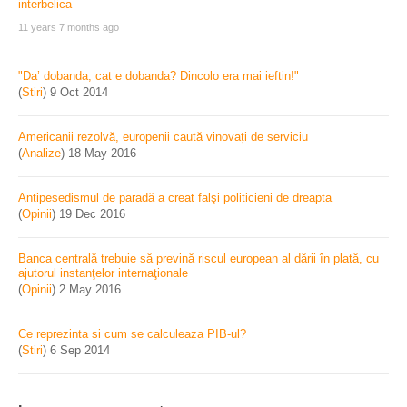
11 years 7 months ago
"Da’ dobanda, cat e dobanda? Dincolo era mai ieftin!"
(
Stiri
)
9 Oct 2014
Americanii rezolvă, europenii caută vinovați de serviciu
(
Analize
)
18 May 2016
Antipesedismul de paradă a creat falşi politicieni de dreapta
(
Opinii
)
19 Dec 2016
Banca centrală trebuie să prevină riscul european al dării în plată, cu
ajutorul instanţelor internaţionale
(
Opinii
)
2 May 2016
Ce reprezinta si cum se calculeaza PIB-ul?
(
Stiri
)
6 Sep 2014