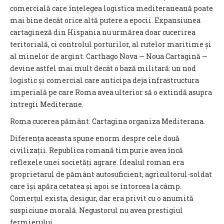
comercială care înțelegea logistica mediteraneană poate
mai bine decât orice altă putere a epocii. Expansiunea
cartagineză din Hispania nu urmărea doar cucerirea
teritorială, ci controlul porturilor, al rutelor maritime și
al minelor de argint. Carthago Nova — Noua Cartagină —
devine astfel mai mult decât o bază militară: un nod
logistic și comercial care anticipa deja infrastructura
imperială pe care Roma avea ulterior să o extindă asupra
întregii Mediterane.
Roma cucerea pământ. Cartagina organiza Mediterana.
Diferența aceasta spune enorm despre cele două
civilizații. Republica romană timpurie avea încă
reflexele unei societăți agrare. Idealul roman era
proprietarul de pământ autosuficient, agricultorul-soldat
care își apăra cetatea și apoi se întorcea la câmp.
Comerțul exista, desigur, dar era privit cu o anumită
suspiciune morală. Negustorul nu avea prestigiul
fermierului.