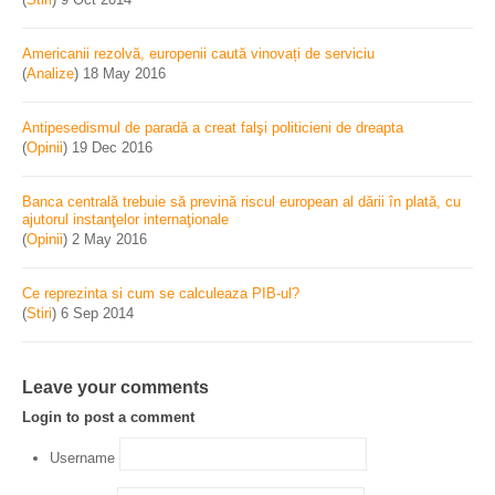
Americanii rezolvă, europenii caută vinovați de serviciu
(
Analize
)
18 May 2016
Antipesedismul de paradă a creat falşi politicieni de dreapta
(
Opinii
)
19 Dec 2016
Banca centrală trebuie să prevină riscul european al dării în plată, cu
ajutorul instanţelor internaţionale
(
Opinii
)
2 May 2016
Ce reprezinta si cum se calculeaza PIB-ul?
(
Stiri
)
6 Sep 2014
Leave your comments
Login to post a comment
Username