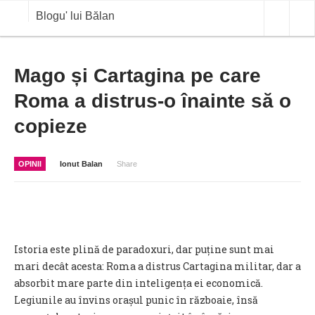
Blogu' lui Bălan
OPINII
Mago și Cartagina pe care
Roma a distrus-o înainte să o
ANALIZE
copieze
BLOG IN DIALOG
STIRI
OPINII
Ionut Balan
Share
CURS VALUTAR IN TIMP REAL
COMMODITIES
COTATII BVB
Istoria este plină de paradoxuri, dar puține sunt mai
mari decât acesta: Roma a distrus Cartagina militar, dar a
absorbit mare parte din inteligența ei economică.
Legiunile au învins orașul punic în războaie, însă