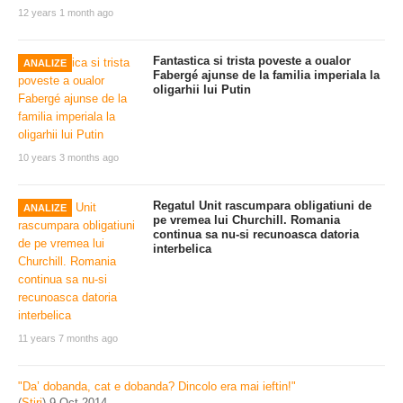
12 years 1 month ago
Fantastica si trista poveste a oualor
ANALIZE
Fabergé ajunse de la familia imperiala la
oligarhii lui Putin
10 years 3 months ago
Regatul Unit rascumpara obligatiuni de
ANALIZE
pe vremea lui Churchill. Romania
continua sa nu-si recunoasca datoria
interbelica
11 years 7 months ago
"Da’ dobanda, cat e dobanda? Dincolo era mai ieftin!"
(
Stiri
)
9 Oct 2014