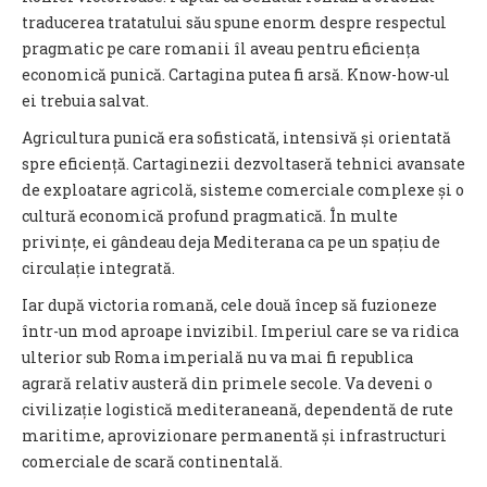
traducerea tratatului său spune enorm despre respectul
pragmatic pe care romanii îl aveau pentru eficiența
economică punică. Cartagina putea fi arsă. Know-how-ul
ei trebuia salvat.
Agricultura punică era sofisticată, intensivă și orientată
spre eficiență. Cartaginezii dezvoltaseră tehnici avansate
de exploatare agricolă, sisteme comerciale complexe și o
cultură economică profund pragmatică. În multe
privințe, ei gândeau deja Mediterana ca pe un spațiu de
circulație integrată.
Iar după victoria romană, cele două încep să fuzioneze
într-un mod aproape invizibil. Imperiul care se va ridica
ulterior sub Roma imperială nu va mai fi republica
agrară relativ austeră din primele secole. Va deveni o
civilizație logistică mediteraneană, dependentă de rute
maritime, aprovizionare permanentă și infrastructuri
comerciale de scară continentală.