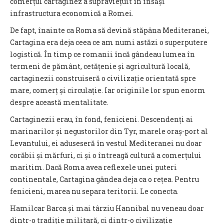
comerțul cartaginez a supraviețuit în însăși
infrastructura economică a Romei.
De fapt, înainte ca Roma să devină stăpâna Mediteranei,
Cartagina era deja ceea ce am numi astăzi o superputere
logistică. În timp ce romanii încă gândeau lumea în
termeni de pământ, cetățenie și agricultură locală,
cartaginezii construiseră o civilizație orientată spre
mare, comerț și circulație. Iar originile lor spun enorm
despre această mentalitate.
Cartaginezii erau, în fond, fenicieni. Descendenți ai
marinarilor și negustorilor din Tyr, marele oraș-port al
Levantului, ei aduseseră în vestul Mediteranei nu doar
corăbii și mărfuri, ci și o întreagă cultură a comerțului
maritim. Dacă Roma avea reflexele unei puteri
continentale, Cartagina gândea deja ca o rețea. Pentru
fenicieni, marea nu separa teritorii. Le conecta.
Hamilcar Barca și mai târziu Hannibal nu veneau doar
dintr-o tradiție militară, ci dintr-o civilizație