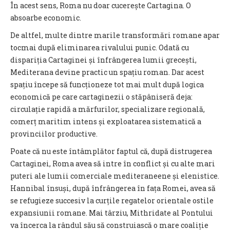
În acest sens, Roma nu doar cucerește Cartagina. O
absoarbe economic.
De altfel, multe dintre marile transformări romane apar
tocmai după eliminarea rivalului punic. Odată cu
dispariția Cartaginei și înfrângerea lumii grecești,
Mediterana devine practic un spațiu roman. Dar acest
spațiu începe să funcționeze tot mai mult după logica
economică pe care cartaginezii o stăpâniseră deja:
circulație rapidă a mărfurilor, specializare regională,
comerț maritim intens și exploatarea sistematică a
provinciilor productive.
Poate că nu este întâmplător faptul că, după distrugerea
Cartaginei, Roma avea să intre în conflict și cu alte mari
puteri ale lumii comerciale mediteraneene și elenistice.
Hannibal însuși, după înfrângerea în fața Romei, avea să
se refugieze succesiv la curțile regatelor orientale ostile
expansiunii romane. Mai târziu, Mithridate al Pontului
va încerca la rândul său să construiască o mare coaliție