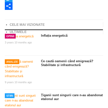
Twitter
Share
CELE MAI VIZIONATE
ULTIMELE
Inflația energetică
OPINII
3 years 10 months ago
Ce caută oamenii când emigrează?
ANALIZE
Stabilitate și infrastructură
9 years 10 months ago
Țiganii sunt singurii care n-au abandonat
STIRI
etalonul aur