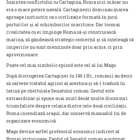
Înaintea conflictului cu Cartagina, Roma nici măcar nu
era o mare putere navală. Cartaginezii dominau marea
aproape instinctiv, ca o civilizație formată în jurul
porturilor și al schimburilor maritime. Dar tocmai
rivalitatea cu ei împinge Roma să-și construiască
marina, să gândească strategic comerțul și să înțeleagă că
imperiile nu sunt menținute doar prin arme, ci prin
aprovizionare.
Poate cel mai simbolic episod este cel al lui Mago.
După distrugerea Cartaginei în 146 î.Hr., romanii au decis
să salveze tratatul agricol al acestuia și să-l traducă în
latină pe cheltuiala Senatului roman. Gestul este
extraordinar și spune mai mult decât multe discursuri
triumfaliste despre relația dintre cele două civilizații.
Roma incendiază orașul, dar conservă manualul lui de
organizare economică.
Mago devine astfel profesorul economic indirect al
Romei victorioase. Faptul că Senatul roman a ordonat