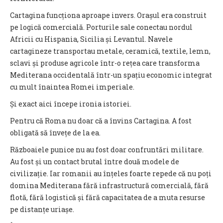
Cartagina funcționa aproape invers. Orașul era construit
pe logică comercială. Porturile sale conectau nordul
Africii cu Hispania, Sicilia și Levantul. Navele
cartagineze transportau metale, ceramică, textile, lemn,
sclavi și produse agricole într-o rețea care transforma
Mediterana occidentală într-un spațiu economic integrat
cu mult înaintea Romei imperiale.
Și exact aici începe ironia istoriei.
Pentru că Roma nu doar că a învins Cartagina. A fost
obligată să învețe de la ea.
Războaiele punice nu au fost doar confruntări militare.
Au fost și un contact brutal între două modele de
civilizație. Iar romanii au înțeles foarte repede că nu poți
domina Mediterana fără infrastructură comercială, fără
flotă, fără logistică și fără capacitatea de a muta resurse
pe distanțe uriașe.