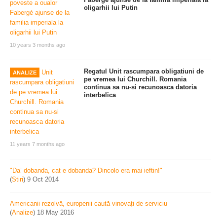
oligarhii lui Putin
10 years 3 months ago
Regatul Unit rascumpara obligatiuni de
ANALIZE
pe vremea lui Churchill. Romania
continua sa nu-si recunoasca datoria
interbelica
11 years 7 months ago
"Da’ dobanda, cat e dobanda? Dincolo era mai ieftin!"
(
Stiri
)
9 Oct 2014
Americanii rezolvă, europenii caută vinovați de serviciu
(
Analize
)
18 May 2016