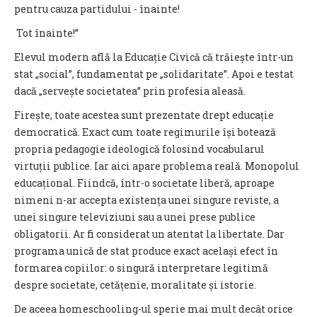
pentru cauza partidului - înainte!
Tot înainte!”
Elevul modern află la Educație Civică că trăiește într-un
stat „social”, fundamentat pe „solidaritate”. Apoi e testat
dacă „servește societatea” prin profesia aleasă.
Firește, toate acestea sunt prezentate drept educație
democratică. Exact cum toate regimurile își botează
propria pedagogie ideologică folosind vocabularul
virtuții publice. Iar aici apare problema reală. Monopolul
educațional. Fiindcă, într-o societate liberă, aproape
nimeni n-ar accepta existența unei singure reviste, a
unei singure televiziuni sau a unei prese publice
obligatorii. Ar fi considerat un atentat la libertate. Dar
programa unică de stat produce exact același efect în
formarea copiilor: o singură interpretare legitimă
despre societate, cetățenie, moralitate și istorie.
De aceea homeschooling-ul sperie mai mult decât orice