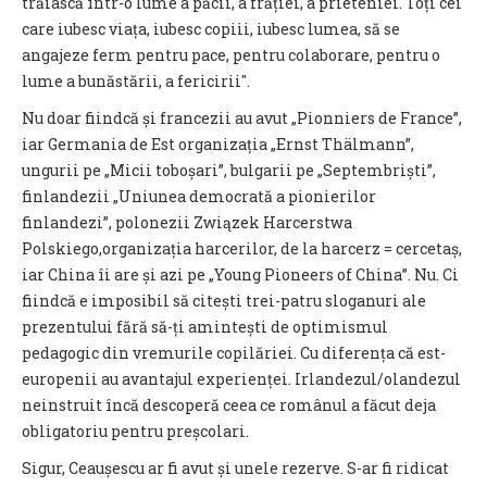
trăiască într-o lume a păcii, a frăției, a prieteniei. Toți cei
care iubesc viața, iubesc copiii, iubesc lumea, să se
angajeze ferm pentru pace, pentru colaborare, pentru o
lume a bunăstării, a fericirii".
Nu doar fiindcă și francezii au avut „Pionniers de France”,
iar Germania de Est organizația „Ernst Thälmann”,
ungurii pe „Micii toboșari”, bulgarii pe „Septembriști”,
finlandezii „Uniunea democrată a pionierilor
finlandezi”, polonezii Związek Harcerstwa
Polskiego,organizația harcerilor, de la harcerz = cercetaș,
iar China îi are și azi pe „Young Pioneers of China”. Nu. Ci
fiindcă e imposibil să citești trei-patru sloganuri ale
prezentului fără să-ți amintești de optimismul
pedagogic din vremurile copilăriei. Cu diferența că est-
europenii au avantajul experienței. Irlandezul/olandezul
neinstruit încă descoperă ceea ce românul a făcut deja
obligatoriu pentru preșcolari.
Sigur, Ceaușescu ar fi avut și unele rezerve. S-ar fi ridicat