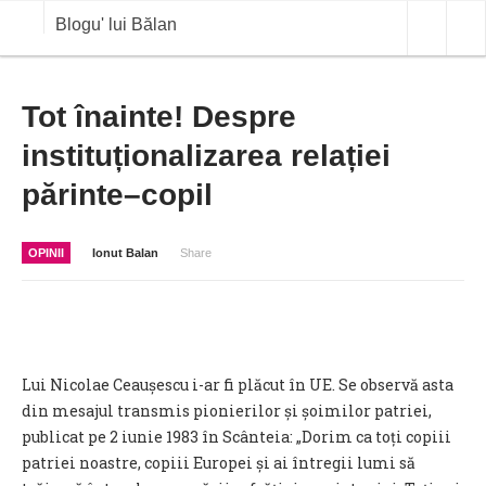
Blogu' lui Bălan
OPINII
Tot înainte! Despre
instituționalizarea relației
ANALIZE
părinte–copil
BLOG IN DIALOG
STIRI
OPINII
Ionut Balan
Share
CURS VALUTAR IN TIMP REAL
COMMODITIES
COTATII BVB
Lui Nicolae Ceaușescu i-ar fi plăcut în UE. Se observă asta
din mesajul transmis pionierilor și șoimilor patriei,
publicat pe 2 iunie 1983 în Scânteia: „Dorim ca toți copiii
patriei noastre, copiii Europei și ai întregii lumi să