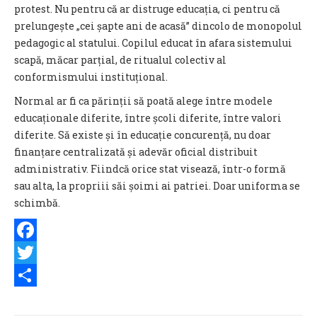
protest. Nu pentru că ar distruge educația, ci pentru că
prelungește „cei șapte ani de acasă” dincolo de monopolul
pedagogic al statului. Copilul educat în afara sistemului
scapă, măcar parțial, de ritualul colectiv al
conformismului instituțional.
Normal ar fi ca părinții să poată alege între modele
educaționale diferite, între școli diferite, între valori
diferite. Să existe și în educație concurență, nu doar
finanțare centralizată și adevăr oficial distribuit
administrativ. Fiindcă orice stat visează, într-o formă
sau alta, la propriii săi șoimi ai patriei. Doar uniforma se
schimbă.
Facebook
Twitter
Share