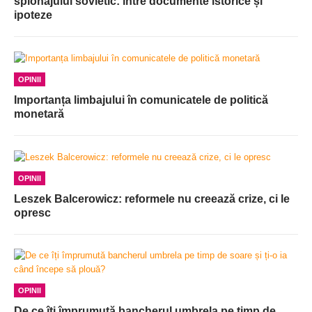
spionajului sovietic: între documente istorice și
ipoteze
OPINII
Importanța limbajului în comunicatele de politică
monetară
OPINII
Leszek Balcerowicz: reformele nu creează crize, ci le
opresc
OPINII
De ce îți împrumută bancherul umbrela pe timp de