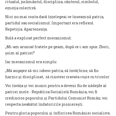
ritualul, jurământul, disciplina, cântecul, simbolul,
emoția colectivă.
Nici nu mai conta dacă înțelegeai ce înseamnă patria,
partidul sau socialismul. Important era reflexul.
Repetiția. Apartenența.
Bulă a explicat perfect mecanismul:
„Mi-am aruncat fratele pe geam, după ce i-am spus: Zbori,
șoim al patriei!”
Iar mecanismul era simplu:
„Mă angajez să-mi iubesc patria, să învăț bine, să fiu
harnic și disciplinat, să cinstesc cravata roșie cu tricolor:
Voi învăța și voi munci pentru a deveni fiu de nădejde al
patriei mele - Republica Socialistă România; voi fi
credincios poporului și Partidului Comunist Român; voi
respecta neabătut îndatoririle pionierești.
Pentru gloria poporului și înflorirea României socialiste,