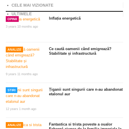
CELE MAI VIZIONATE
ULTIMELE
Inflația energetică
OPINII
3 years 10 months ago
Ce caută oamenii când emigrează?
ANALIZE
Stabilitate și infrastructură
9 years 11 months ago
Țiganii sunt singurii care n-au abandonat
STIRI
etalonul aur
12 years 1 month ago
Fantastica si trista poveste a oualor
ANALIZE
Fabergé ajunse de la familia imperiala la