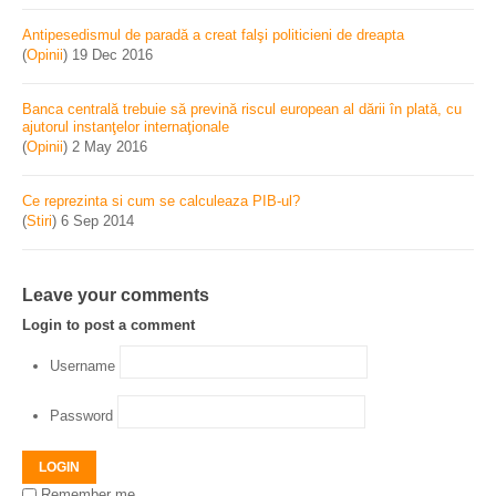
Antipesedismul de paradă a creat falşi politicieni de dreapta
(
Opinii
)
19 Dec 2016
Banca centrală trebuie să prevină riscul european al dării în plată, cu
ajutorul instanţelor internaţionale
(
Opinii
)
2 May 2016
Ce reprezinta si cum se calculeaza PIB-ul?
(
Stiri
)
6 Sep 2014
Leave your comments
Login to post a comment
Username
Password
LOGIN
Remember me