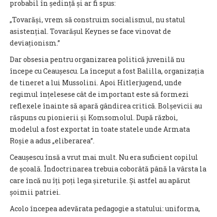
probabil în ședință și ar fi spus:
„Tovarăși, vrem să construim socialismul, nu statul
asistențial. Tovarășul Keynes se face vinovat de
deviaționism.”
Dar obsesia pentru organizarea politică juvenilă nu
începe cu Ceaușescu. La început a fost Balilla, organizația
de tineret a lui Mussolini. Apoi Hitlerjugend, unde
regimul înțelesese cât de important este să formezi
reflexele înainte să apară gândirea critică. Bolșevicii au
răspuns cu pionierii și Komsomolul. După război,
modelul a fost exportat în toate statele unde Armata
Roșie a adus „eliberarea”.
Ceaușescu însă a vrut mai mult. Nu era suficient copilul
de școală. Îndoctrinarea trebuia coborâtă până la vârsta la
care încă nu îți poți lega șireturile. Și astfel au apărut
șoimii patriei.
Acolo începea adevărata pedagogie a statului: uniforma,