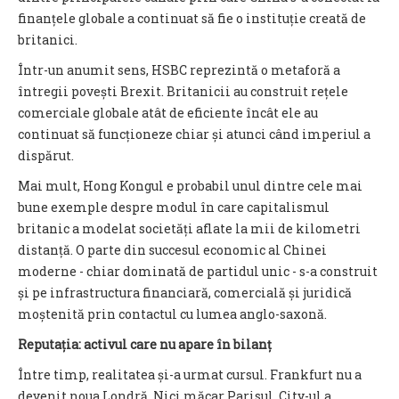
finanțele globale a continuat să fie o instituție creată de
britanici.
Într-un anumit sens, HSBC reprezintă o metaforă a
întregii povești Brexit. Britanicii au construit rețele
comerciale globale atât de eficiente încât ele au
continuat să funcționeze chiar și atunci când imperiul a
dispărut.
Mai mult, Hong Kongul e probabil unul dintre cele mai
bune exemple despre modul în care capitalismul
britanic a modelat societăți aflate la mii de kilometri
distanță. O parte din succesul economic al Chinei
moderne - chiar dominată de partidul unic - s-a construit
și pe infrastructura financiară, comercială și juridică
moștenită prin contactul cu lumea anglo-saxonă.
Reputația: activul care nu apare în bilanț
Între timp, realitatea și-a urmat cursul. Frankfurt nu a
devenit noua Londră. Nici măcar Parisul. City-ul a