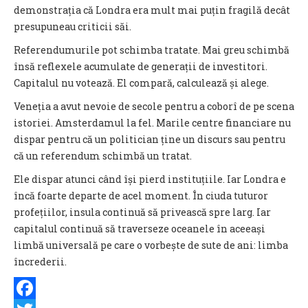
demonstrația că Londra era mult mai puțin fragilă decât
presupuneau criticii săi.
Referendumurile pot schimba tratate. Mai greu schimbă
însă reflexele acumulate de generații de investitori.
Capitalul nu votează. El compară, calculează și alege.
Veneția a avut nevoie de secole pentru a coborî de pe scena
istoriei. Amsterdamul la fel. Marile centre financiare nu
dispar pentru că un politician ține un discurs sau pentru
că un referendum schimbă un tratat.
Ele dispar atunci când își pierd instituțiile. Iar Londra e
încă foarte departe de acel moment. În ciuda tuturor
profețiilor, insula continuă să privească spre larg. Iar
capitalul continuă să traverseze oceanele în aceeași
limbă universală pe care o vorbește de sute de ani: limba
încrederii.