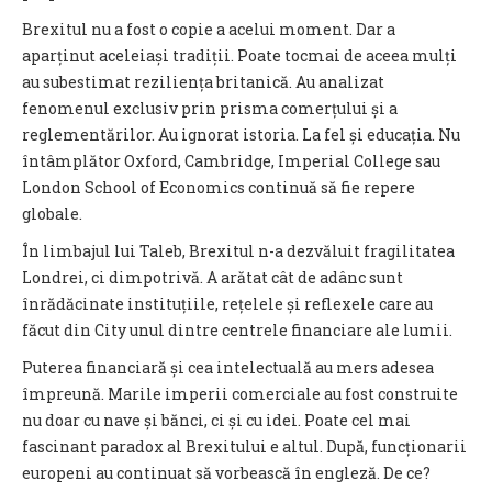
Brexitul nu a fost o copie a acelui moment. Dar a
aparținut aceleiași tradiții. Poate tocmai de aceea mulți
au subestimat reziliența britanică. Au analizat
fenomenul exclusiv prin prisma comerțului și a
reglementărilor. Au ignorat istoria. La fel și educația. Nu
întâmplător Oxford, Cambridge, Imperial College sau
London School of Economics continuă să fie repere
globale.
În limbajul lui Taleb, Brexitul n-a dezvăluit fragilitatea
Londrei, ci dimpotrivă. A arătat cât de adânc sunt
înrădăcinate instituțiile, rețelele și reflexele care au
făcut din City unul dintre centrele financiare ale lumii.
Puterea financiară și cea intelectuală au mers adesea
împreună. Marile imperii comerciale au fost construite
nu doar cu nave și bănci, ci și cu idei. Poate cel mai
fascinant paradox al Brexitului e altul. După, funcționarii
europeni au continuat să vorbească în engleză. De ce?