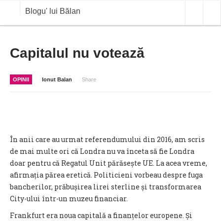
Blogu' lui Bălan
OPINII
Capitalul nu votează
ANALIZE
OPINII
Ionut Balan
Share
BLOG IN DIALOG
STIRI
CURS VALUTAR IN TIMP REAL
În anii care au urmat referendumului din 2016, am scris
COMMODITIES
de mai multe ori că Londra nu va înceta să fie Londra
doar pentru că Regatul Unit părăsește UE. La acea vreme,
COTATII BVB
afirmația părea eretică. Politicieni vorbeau despre fuga
bancherilor, prăbușirea lirei sterline și transformarea
City-ului într-un muzeu financiar.
Frankfurt era noua capitală a finanțelor europene. Și