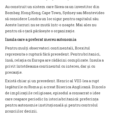
Au construit un sistem care făcea ca un investitor din
Bombay, Hong Kong, Cape Town, Sydney sau Montevideo
să considere Londra un loc sigur pentru capitalul său.
Aceste lucruri nu se mută într-o noapte. Mai ales nu
pentru că o țară părăsește o organizație.
Insula care a preferat mereu autonomia
Pentru mulți observatori continentali, Brexitul
reprezenta o ruptură fără precedent. Pentru britanici,
însă, relația cu Europa are rădăcini complicate. Insula a
privit întotdeauna continentul cu interes, dar și cu
precauție.
Există chiar și un precedent. Henric al VIII-lea a rupt
legăturile cu Roma și a creat Biserica Anglicană. Dincolo
de implicațiile religioase, episodul a consacrat o idee
care reapare periodic în istoria britanică: preferința
pentru autonomie instituțională și pentru controlul
propriilor decizii.