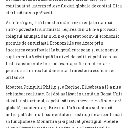
continuat să intermedieze fluxuri globale de capital. Lira
sterlină nu s-a prăbușit.
Ar fi însă greșit să transformăm reziliența britanică
într-o poveste triumfalistă. Ieșirea din UE n-a provocat
colapsul anunțat, dar nici n-a generat boom-ul economic
promis de entuziaști. Economiile realizate prin
încetarea contribuției la bugetul european și autonomia
suplimentară câștigată la nivel de politici publice n-au
fost transformate într-un avantaj suficient de mare
pentru a schimba fundamental traiectoria economiei
britanice.
Moartea Prințului Philip și a Reginei Elisabeta a II-a nu a
schimbat realitate. Cei doi au lăsat în urmă un Regat Unit
stabil instituțional, capabil să traverseze criza financiară
globală, pandemia și Brexitul fără ruptura sistemică
anticipată de mulți comentatori. Instituțiile au continuat
să funcționeze. Monarhia și-a păstrat prestigiul. Piețele