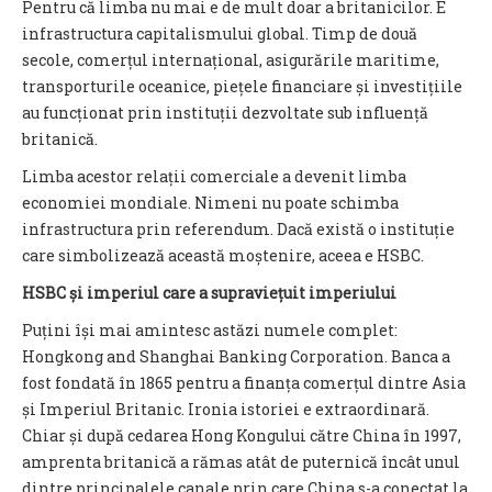
Pentru că limba nu mai e de mult doar a britanicilor. E
infrastructura capitalismului global. Timp de două
secole, comerțul internațional, asigurările maritime,
transporturile oceanice, piețele financiare și investițiile
au funcționat prin instituții dezvoltate sub influență
britanică.
Limba acestor relații comerciale a devenit limba
economiei mondiale. Nimeni nu poate schimba
infrastructura prin referendum. Dacă există o instituție
care simbolizează această moștenire, aceea e HSBC.
HSBC și imperiul care a supraviețuit imperiului
Puțini își mai amintesc astăzi numele complet:
Hongkong and Shanghai Banking Corporation. Banca a
fost fondată în 1865 pentru a finanța comerțul dintre Asia
și Imperiul Britanic. Ironia istoriei e extraordinară.
Chiar și după cedarea Hong Kongului către China în 1997,
amprenta britanică a rămas atât de puternică încât unul
dintre principalele canale prin care China s-a conectat la