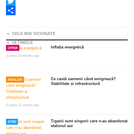
Facebook
Twitter
Share
CELE MAI VIZIONATE
ULTIMELE
Inflația energetică
OPINII
3 years 10 months ago
Ce caută oamenii când emigrează?
ANALIZE
Stabilitate și infrastructură
9 years 11 months ago
Țiganii sunt singurii care n-au abandonat
STIRI
etalonul aur