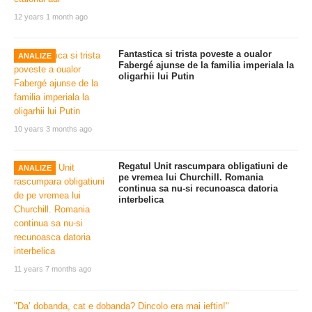
12 years 1 month ago
Fantastica si trista poveste a oualor
ANALIZE
Fabergé ajunse de la familia imperiala la
oligarhii lui Putin
10 years 3 months ago
Regatul Unit rascumpara obligatiuni de
ANALIZE
pe vremea lui Churchill. Romania
continua sa nu-si recunoasca datoria
interbelica
11 years 7 months ago
"Da’ dobanda, cat e dobanda? Dincolo era mai ieftin!"