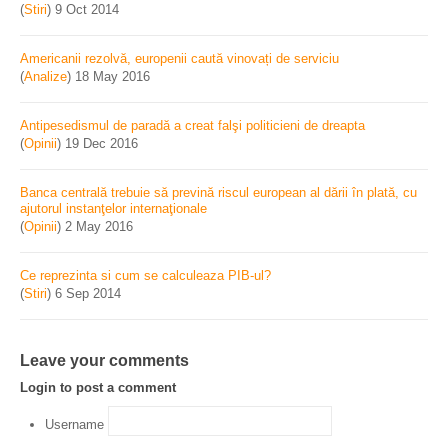
(
Stiri
)
9 Oct 2014
Americanii rezolvă, europenii caută vinovați de serviciu
(
Analize
)
18 May 2016
Antipesedismul de paradă a creat falşi politicieni de dreapta
(
Opinii
)
19 Dec 2016
Banca centrală trebuie să prevină riscul european al dării în plată, cu
ajutorul instanţelor internaţionale
(
Opinii
)
2 May 2016
Ce reprezinta si cum se calculeaza PIB-ul?
(
Stiri
)
6 Sep 2014
Leave your comments
Login to post a comment
Username