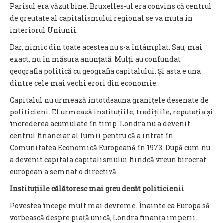
Parisul era văzut bine. Bruxelles-ul era convins că centrul
de greutate al capitalismului regional se va muta în
interiorul Uniunii.
Dar, nimic din toate acestea nu s-a întâmplat. Sau, mai
exact, nu în măsura anunțată. Mulți au confundat
geografia politică cu geografia capitalului. Și asta e una
dintre cele mai vechi erori din economie.
Capitalul nu urmează întotdeauna granițele desenate de
politicieni. El urmează instituțiile, tradițiile, reputația și
încrederea acumulate în timp. Londra nu a devenit
centrul financiar al lumii pentru că a intrat în
Comunitatea Economică Europeană în 1973. După cum nu
a devenit capitala capitalismului fiindcă vreun birocrat
european a semnat o directivă.
Instituțiile călătoresc mai greu decât politicienii
Povestea începe mult mai devreme. Înainte ca Europa să
vorbească despre piață unică, Londra finanța imperii.