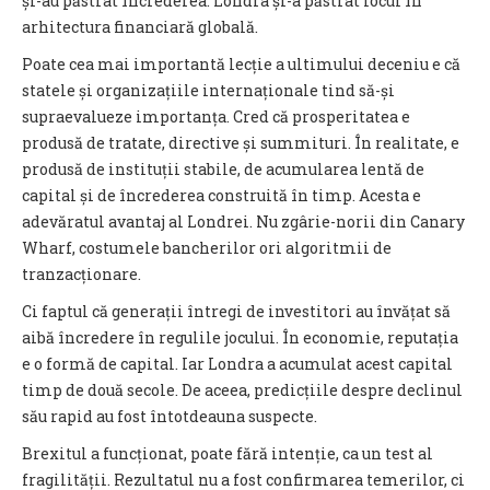
și-au păstrat încrederea. Londra și-a păstrat locul în
arhitectura financiară globală.
Poate cea mai importantă lecție a ultimului deceniu e că
statele și organizațiile internaționale tind să-și
supraevalueze importanța. Cred că prosperitatea e
produsă de tratate, directive și summituri. În realitate, e
produsă de instituții stabile, de acumularea lentă de
capital și de încrederea construită în timp. Acesta e
adevăratul avantaj al Londrei. Nu zgârie-norii din Canary
Wharf, costumele bancherilor ori algoritmii de
tranzacționare.
Ci faptul că generații întregi de investitori au învățat să
aibă încredere în regulile jocului. În economie, reputația
e o formă de capital. Iar Londra a acumulat acest capital
timp de două secole. De aceea, predicțiile despre declinul
său rapid au fost întotdeauna suspecte.
Brexitul a funcționat, poate fără intenție, ca un test al
fragilității. Rezultatul nu a fost confirmarea temerilor, ci