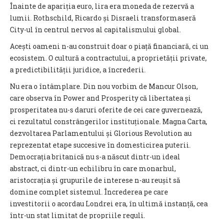
Înainte de apariția euro, lira era moneda de rezervă a
lumii. Rothschild, Ricardo și Disraeli transformaseră
City-ul în centrul nervos al capitalismului global.
Acești oameni n-au construit doar o piață financiară, ci un
ecosistem. O cultură a contractului, a proprietății private,
a predictibilității juridice, a încrederii.
Nu era o întâmplare. Din nou vorbim de Mancur Olson,
care observa în Power and Prosperity că libertatea și
prosperitatea nu-s daruri oferite de cei care guvernează,
ci rezultatul constrângerilor instituționale. Magna Carta,
dezvoltarea Parlamentului și Glorious Revolution au
reprezentat etape succesive în domesticirea puterii.
Democrația britanică nu s-a născut dintr-un ideal
abstract, ci dintr-un echilibru în care monarhul,
aristocrația și grupurile de interese n-au reușit să
domine complet sistemul. Încrederea pe care
investitorii o acordau Londrei era, în ultimă instanță, cea
într-un stat limitat de propriile reguli.