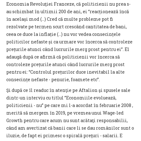
Economia Revoluţiei Franceze, că politicienii nu prea s-
au schimbat în ultimii 200 de ani, ei “reacționează încă
în același mod (...) Cred că multe probleme pot fi
rezolvate pe termen scurt crescând cantitatea de bani,
ceea ce duce la inflație (...) nu vor vedea consecințele
politicilor nefaste și ca urmare vor încerca să controleze
prețurile atunci când lucrurile merg prost pentru ei”. El
adaugă după ce afirmă că politicienii vor încerca să
controleze prețurile atunci când lucrurile merg prost
pentru ei: “Controlul prețurilor duce inevitabil la alte
consecințe nefaste - penurie, foamete etc”.
Şi după ce îl readuc în atenţie pe Aftalion şi spusele sale
dintr-un interviu cu titlul ”Economiile evoluează,
politicienii - nu” pe care mi l-a acordat în februarie 2008 ,
merită să mergem în 2019, pe vremea unui Wage-led
Growth pentru care acum nu sunt arătaţi responsabilii,
când am avertizat că banii care li se dau românilor sunt o
iluzie, de fapt ei primesc o spirală preţuri - salarii. E