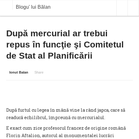
Blogu' lui Bălan
OPINII
După mercurial ar trebui
repus în funcţie şi Comitetul
ANALIZE
de Stat al Planificării
BLOG IN DIALOG
STIRI
Ionut Balan
Share
CURS VALUTAR IN TIMP REAL
COMMODITIES
COTATII BVB
După furtul cu legea în mână vine la rând japca, care să
readucă echilibrul, împreună cu mercurialul.
E exact cum zice profesorul francez de origine română
Florin Aftalion, autorul al monumentalei lucrări