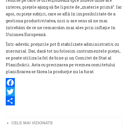
resurse pe care le direcţionează spre zonele unde are
interes, pieţele ajung să fie lipsite de „materie primă”. Iar
apoi, cu pieţe subţiri, care se află în imposibilitate de a
gestiona productivitatea, nici n-are sens să ne mai
întrebăm de ce ne remarcăm mai ales prin inflaţie în
Uniunea Europeană.
Într-adevăr, preţurile pot fi stabilizate administrativ, cu
mercurial. Dar, dacă tot nu folosim instrumentele pieţei,
se poate utiliza la fel de bine şi un Comitet de Stat al
Planificării. Asta cu precizarea pe vremea comitetului
planificarea se făcea la producţie nu la furat.
Facebook
Twitter
Share
CELE MAI VIZIONATE