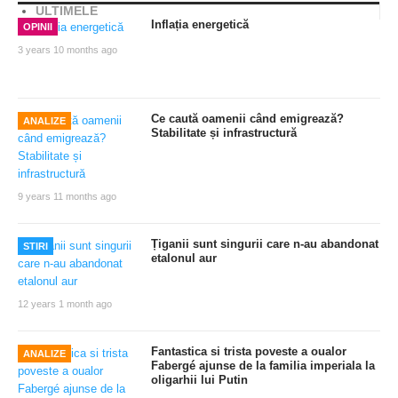
ULTIMELE
Inflația energetică
OPINII
3 years 10 months ago
Ce caută oamenii când emigrează?
ANALIZE
Stabilitate și infrastructură
9 years 11 months ago
Țiganii sunt singurii care n-au abandonat
STIRI
etalonul aur
12 years 1 month ago
Fantastica si trista poveste a oualor
ANALIZE
Fabergé ajunse de la familia imperiala la
oligarhii lui Putin