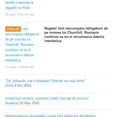
10 years 3 months ago
Regatul Unit rascumpara obligatiuni de
ANALIZE
pe vremea lui Churchill. Romania
continua sa nu-si recunoasca datoria
interbelica
11 years 7 months ago
"Da’ dobanda, cat e dobanda? Dincolo era mai ieftin!"
(
Stiri
)
9 Oct 2014
Americanii rezolvă, europenii caută vinovați de serviciu
(
Analize
)
18 May 2016
Antipesedismul de paradă a creat falşi politicieni de dreapta