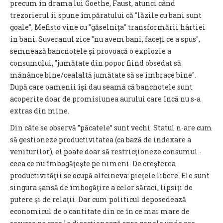
precum în drama lui Goethe, Faust, atunci când
trezorierul îi spune împăratului că "lăzile cu bani sunt
goale", Mefisto vine cu "găselnița" transformării hârtiei
în bani. Suveranul zice "nu avem bani, faceți ce a spus",
semnează bancnotele și provoacă o explozie a
consumului, "jumătate din popor fiind obsedat să
mănânce bine/cealaltă jumătate să se îmbrace bine".
După care oamenii își dau seamă că bancnotele sunt
acoperite doar de promisiunea aurului care încă nu s-a
extras din mine.
Din câte se observă ”păcatele” sunt vechi. Statul n-are cum
să gestioneze productivitatea (ca bază de indexare a
veniturilor), el poate doar să restricţioneze consumul -
ceea ce nu îmbogăţeşte pe nimeni. De creşterea
productivităţii se ocupă altcineva: pieţele libere. Ele sunt
singura şansă de îmbogăţire a celor săraci, lipsiţi de
putere şi de relaţii. Dar cum politicul deposedează
economicul de o cantitate din ce în ce mai mare de