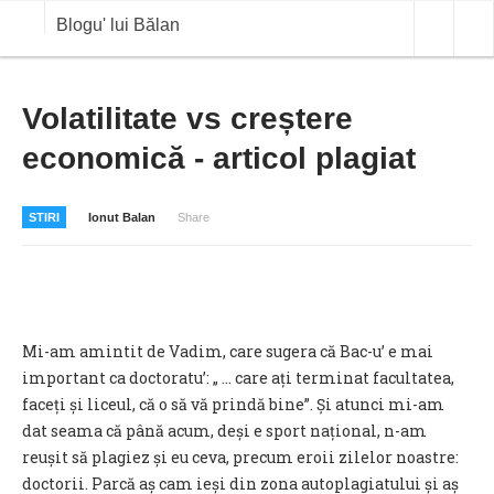
Blogu' lui Bălan
OPINII
Volatilitate vs creștere
economică - articol plagiat
ANALIZE
BLOG IN DIALOG
STIRI
Ionut Balan
Share
STIRI
CURS VALUTAR IN TIMP REAL
COMMODITIES
Mi-am amintit de Vadim, care sugera că Bac-u’ e mai
COTATII BVB
important ca doctoratu’: „ … care ați terminat facultatea,
faceți și liceul, că o să vă prindă bine”. Și atunci mi-am
dat seama că până acum, deși e sport național, n-am
reușit să plagiez și eu ceva, precum eroii zilelor noastre:
doctorii. Parcă aș cam ieși din zona autoplagiatului și aș