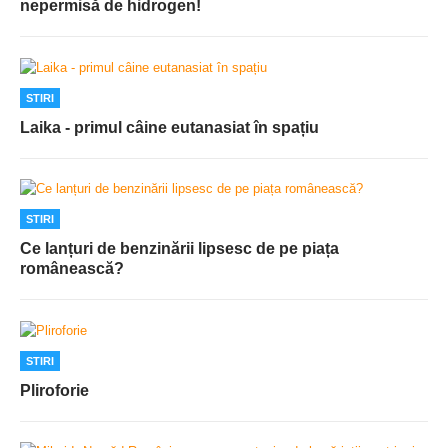
nepermisă de hidrogen!
STIRI
Laika - primul câine eutanasiat în spațiu
STIRI
Ce lanțuri de benzinării lipsesc de pe piața
românească?
STIRI
Pliroforie