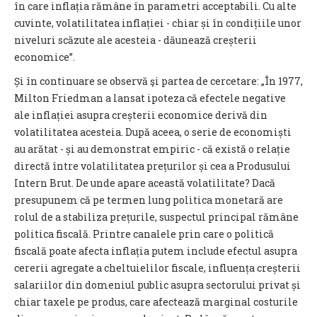
în care inflația rămâne în parametri acceptabili. Cu alte
cuvinte, volatilitatea inflației - chiar și în condițiile unor
niveluri scăzute ale acesteia - dăunează creșterii
economice”.
Și în continuare se observă şi partea de cercetare: „În 1977,
Milton Friedman a lansat ipoteza că efectele negative
ale inflației asupra creșterii economice derivă din
volatilitatea acesteia. După aceea, o serie de economiști
au arătat - și au demonstrat empiric - că există o relație
directă între volatilitatea prețurilor și cea a Produsului
Intern Brut. De unde apare această volatilitate? Dacă
presupunem că pe termen lung politica monetară are
rolul de a stabiliza prețurile, suspectul principal rămâne
politica fiscală. Printre canalele prin care o politică
fiscală poate afecta inflația putem include efectul asupra
cererii agregate a cheltuielilor fiscale, influența creșterii
salariilor din domeniul public asupra sectorului privat și
chiar taxele pe produs, care afectează marginal costurile