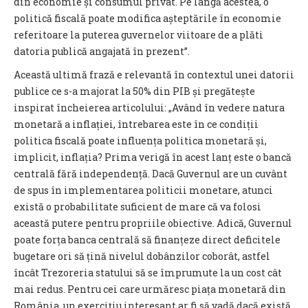
din economie și consumul privat. Pe lângă acestea, o
politică fiscală poate modifica așteptările în economie
referitoare la puterea guvernelor viitoare de a plăti
datoria publică angajată în prezent”.
Această ultimă frază e relevantă în contextul unei datorii
publice ce s-a majorat la 50% din PIB și pregătește
inspirat încheierea articolului: „Având în vedere natura
monetară a inflației, întrebarea este în ce condiții
politica fiscală poate influența politica monetară și,
implicit, inflația? Prima verigă în acest lanț este o bancă
centrală fără independență. Dacă Guvernul are un cuvânt
de spus în implementarea politicii monetare, atunci
există o probabilitate suficient de mare că va folosi
această putere pentru propriile obiective. Adică, Guvernul
poate forța banca centrală să finanțeze direct deficitele
bugetare ori să țină nivelul dobânzilor coborât, astfel
încât Trezoreria statului să se împrumute la un cost cât
mai redus. Pentru cei care urmăresc piața monetară din
România, un exercițiu interesant ar fi să vadă dacă există