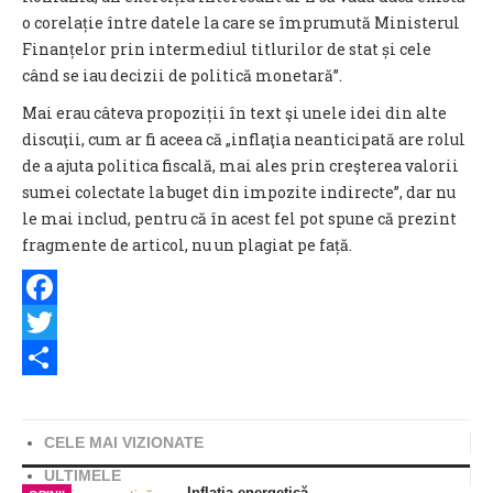
o corelație între datele la care se împrumută Ministerul
Finanțelor prin intermediul titlurilor de stat și cele
când se iau decizii de politică monetară”.
Mai erau câteva propoziții în text şi unele idei din alte
discuţii, cum ar fi aceea că „inflaţia neanticipată are rolul
de a ajuta politica fiscală, mai ales prin creşterea valorii
sumei colectate la buget din impozite indirecte”, dar nu
le mai includ, pentru că în acest fel pot spune că prezint
fragmente de articol, nu un plagiat pe față.
Facebook
Twitter
Share
CELE MAI VIZIONATE
ULTIMELE
Inflația energetică