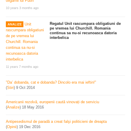
10 years 3 months ago
Regatul Unit rascumpara obligatiuni de
ANALIZE
pe vremea lui Churchill. Romania
continua sa nu-si recunoasca datoria
interbelica
11 years 7 months ago
"Da’ dobanda, cat e dobanda? Dincolo era mai ieftin!"
(
Stiri
)
9 Oct 2014
Americanii rezolvă, europenii caută vinovați de serviciu
(
Analize
)
18 May 2016
Antipesedismul de paradă a creat falşi politicieni de dreapta
(
Opinii
)
19 Dec 2016