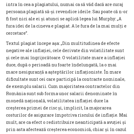
intra în cea a plagiatului, numai ca să văd dacă are curaj
persoana plagiată să-și revendice ideile. Sau poate că n-or
fi fost nici ale ei și atunci se aplică legea lui Murphy: „A
fura idei de la cineva e plagiat. A le fura de la mai mulți e
cercetare”.
Textul plagiat începe așa: „Din multitudinea de efecte
negative ale inflației, cele derivate din volatilitate sunt
și cele mai îngrijorătoare. O volatilitate mare a inflației
duce, după o perioadă nu foarte îndelungată, la o mai
mare nesiguranță a așteptărilor inflaționiste. În mare
dificultate sunt cei care participă la contracte nominale,
de exemplu salarii. Cum majoritatea contractelor din
România sunt sub forma unor salarii denominate în
monedă națională, volatilitatea inflației duce la
creșterea primei de risc și, implicit, la majorarea
costurilor de asigurare împotriva riscului de inflație. Mai
mult, are ca efect o redistribuire neanticipată a avuției și
prin asta afectează creșterea economică, chiar și în cazul