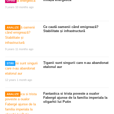
OPINII
3 years 10 months ago
Ce caută oamenii când emigrează?
ANALIZE
Stabilitate și infrastructură
9 years 11 months ago
Țiganii sunt singurii care n-au abandonat
STIRI
etalonul aur
12 years 1 month ago
Fantastica si trista poveste a oualor
ANALIZE
Fabergé ajunse de la familia imperiala la
oligarhii lui Putin