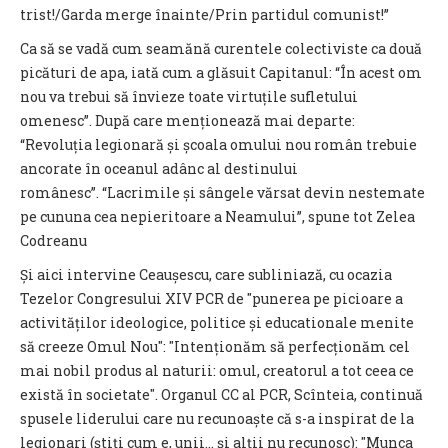
trist!/Garda merge înainte/Prin partidul comunist!”
Ca să se vadă cum seamănă curentele colectiviste ca două
picături de apa, iată cum a glăsuit Capitanul: “În acest om
nou va trebui să învieze toate virtuțile sufletului
omenesc”. După care menționează mai departe:
“Revoluția legionară și școala omului nou român trebuie
ancorate în oceanul adânc al destinului
românesc”. “Lacrimile și sângele vărsat devin nestemate
pe cununa cea nepieritoare a Neamului”, spune tot Zelea
Codreanu
Și aici intervine Ceaușescu, care subliniază, cu ocazia
Tezelor Congresului XIV PCR de "pu­ne­rea pe picioare a
activităților ideolo­gice, politice și educationale menite
să creeze Omul Nou": "Intenționăm să perfec­țio­năm cel
mai nobil produs al naturii: omul, creatorul a tot ceea ce
există în so­cietate". Organul CC al PCR, Scînteia, continuă
spusele liderului care nu recunoaște că s-a inspirat de la
legionari (știți cum e, unii... și alții nu recunosc): "Munca