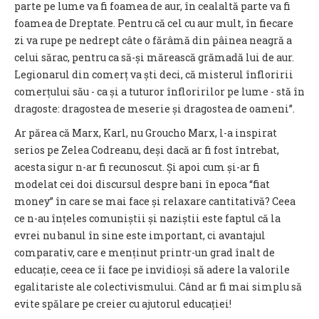
parte pe lume va fi foamea de aur, în cealaltă parte va fi
foamea de Dreptate. Pentru că cel cu aur mult, în fiecare
zi va rupe pe nedrept câte o fărâmă din pâinea neagră a
celui sărac, pentru ca să-și mărească grămadă lui de aur.
Legionarul din comerț va ști deci, că misterul înfloririi
comerțului său - ca și a tuturor înfloririlor pe lume - stă în
dragoste: dragostea de meserie și dragostea de oameni”.
Ar părea că Marx, Karl, nu Groucho Marx, l-a inspirat
serios pe Zelea Codreanu, deși dacă ar fi fost întrebat,
acesta sigur n-ar fi recunoscut. Și apoi cum și-ar fi
modelat cei doi discursul despre bani în epoca “fiat
money” în care se mai face și relaxare cantitativă? Ceea
ce n-au înțeles comuniștii și naziștii este faptul că la
evrei nu banul în sine este important, ci avantajul
comparativ, care e menținut printr-un grad înalt de
educație, ceea ce îi face pe invidioși să adere la valorile
egalitariste ale colectivismului. Când ar fi mai simplu să
evite spălare pe creier cu ajutorul educației!