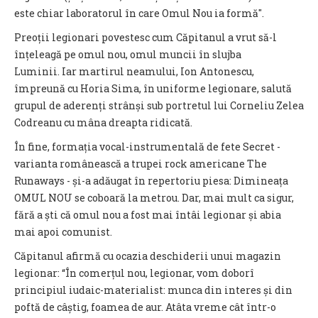
este chiar laboratorul în care Omul Nou ia formă".
Preoții legionari povestesc cum Căpitanul a vrut să-l
înțeleagă pe omul nou, omul muncii în slujba
Luminii. Iar martirul neamului, Ion Antonescu,
împreună cu Horia Sima, în uniforme legionare, salută
grupul de aderenți strânși sub portretul lui Corneliu Zelea
Codreanu cu mâna dreapta ridicată.
În fine, formația vocal-instrumentală de fete Secret -
varianta românească a trupei rock americane The
Runaways - și-a adăugat în repertoriu piesa: Dimineața
OMUL NOU se coboară la metrou. Dar, mai mult ca sigur,
fără a ști că omul nou a fost mai întâi legionar și abia
mai apoi comunist.
Căpitanul afirmă cu ocazia deschiderii unui magazin
legionar: “În comerțul nou, legionar, vom doborî
principiul iudaic-materialist: munca din interes și din
poftă de câștig, foamea de aur. Atâta vreme cât într-o