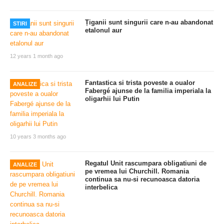
Țiganii sunt singurii care n-au abandonat
STIRI
etalonul aur
12 years 1 month ago
Fantastica si trista poveste a oualor
ANALIZE
Fabergé ajunse de la familia imperiala la
oligarhii lui Putin
10 years 3 months ago
Regatul Unit rascumpara obligatiuni de
ANALIZE
pe vremea lui Churchill. Romania
continua sa nu-si recunoasca datoria
interbelica