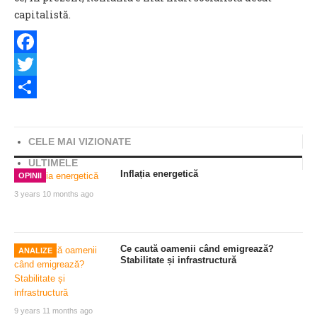
capitalistă.
Facebook
Twitter
Share
CELE MAI VIZIONATE
ULTIMELE
Inflația energetică
OPINII
3 years 10 months ago
Ce caută oamenii când emigrează?
ANALIZE
Stabilitate și infrastructură
9 years 11 months ago