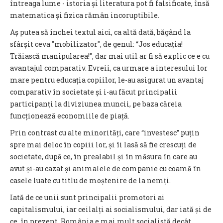
întreaga lume - istoria și literatura pot fi falsificate, însă
matematica și fizica rămân incoruptibile.
Aș putea să închei textul aici, ca altă dată, băgând la
sfârșit ceva "mobilizator", de genul: “Jos educația!
Trăiască manipularea!”, dar mai util ar fi să explic ce e cu
avantajul comparativ. Evreii, ca urmare a interesului lor
mare pentru educația copiilor, le-au asigurat un avantaj
comparativ în societate și i-au făcut principalii
participanți la diviziunea muncii, pe baza căreia
funcționează economiile de piață.
Prin contrast cu alte minorități, care “investesc” puțin
spre mai deloc în copiii lor, și îi lasă să fie crescuți de
societate, după ce, în prealabil și în măsura în care au
avut și-au cazat și animalele de companie cu coamă în
casele luate cu titlu de moștenire de la nemți.
Iată de ce unii sunt principalii promotori ai
capitalismului, iar ceilalți ai socialismului, dar iată și de
ce, în prezent, România e mai mult socialistă decât