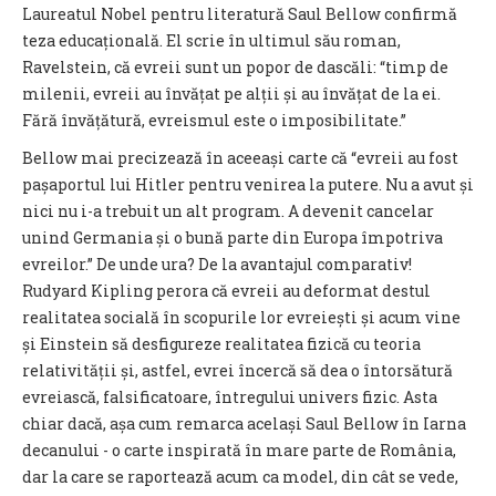
Laureatul Nobel pentru literatură Saul Bellow confirmă
teza educațională. El scrie în ultimul său roman,
Ravelstein, că evreii sunt un popor de dascăli: “timp de
milenii, evreii au învățat pe alții și au învățat de la ei.
Fără învățătură, evreismul este o imposibilitate.”
Bellow mai precizează în aceeași carte că “evreii au fost
pașaportul lui Hitler pentru venirea la putere. Nu a avut și
nici nu i-a trebuit un alt program. A devenit cancelar
unind Germania și o bună parte din Europa împotriva
evreilor.” De unde ura? De la avantajul comparativ!
Rudyard Kipling perora că evreii au deformat destul
realitatea socială în scopurile lor evreiești și acum vine
și Einstein să desfigureze realitatea fizică cu teoria
relativității și, astfel, evrei încercă să dea o întorsătură
evreiască, falsificatoare, întregului univers fizic. Asta
chiar dacă, așa cum remarca același Saul Bellow în Iarna
decanului - o carte inspirată în mare parte de România,
dar la care se raportează acum ca model, din cât se vede,