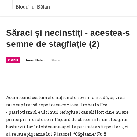
Blogu' lui Bălan
OPINII
Săraci și necinstiți - acestea-s
semne de stagflație (2)
ANALIZE
BLOG IN DIALOG
OPINII
Ionut Balan
Share
STIRI
CURS VALUTAR IN TIMP REAL
COMMODITIES
Acum, când costumele naționale revin la modă, aș vrea
COTATII BVB
nu neapărat să repet ceea ce zicea Umberto Eco
- patriotismul e ultimul refugiu al canaliilor: cine nu are
principii morale se înfășoară de obicei într-un steag, iar
bastarzii fac întotdeauna apel la puritatea stirpei lor -, ci
să reiau epigrama lui Păstorel: “Căpitane/Nu fi