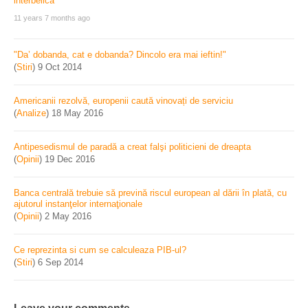
11 years 7 months ago
"Da’ dobanda, cat e dobanda? Dincolo era mai ieftin!"
(
Stiri
)
9 Oct 2014
Americanii rezolvă, europenii caută vinovați de serviciu
(
Analize
)
18 May 2016
Antipesedismul de paradă a creat falşi politicieni de dreapta
(
Opinii
)
19 Dec 2016
Banca centrală trebuie să prevină riscul european al dării în plată, cu
ajutorul instanţelor internaţionale
(
Opinii
)
2 May 2016
Ce reprezinta si cum se calculeaza PIB-ul?
(
Stiri
)
6 Sep 2014