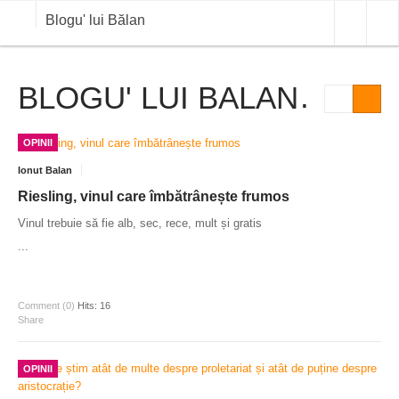
Blogu' lui Bălan
BLOGU' LUI BALAN
OPINII
ANALIZE
OPINII
BLOG IN DIALOG
Ionut Balan
STIRI
Riesling, vinul care îmbătrânește frumos
Vinul trebuie să fie alb, sec, rece, mult și gratis
CURS VALUTAR IN TIMP REAL
...
COMMODITIES
COTATII BVB
Comment (0)
Hits: 16
Share
OPINII