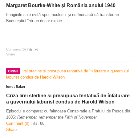
Margaret Bourke-White și România anului 1940
Imaginile sale evită spectaculosul și nu încearcă să transforme
Bucureștiul într-un decor exotic
...
Comment (0)
Hits: 76
Share
OPINII
Ionut Balan
Criza lirei sterline și presupusa tentativă de înlăturare
a guvernului laburist condus de Harold Wilson
Episodul e comparat cu faimoasa Conspirație a Prafului de Pușcă din
1605:
Remember, remember the Fifth of November
Comment (0)
Hits: 88
Share