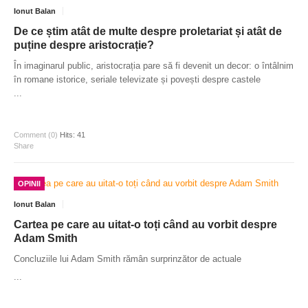
Ionut Balan
De ce știm atât de multe despre proletariat și atât de
puține despre aristocrație?
În imaginarul public, aristocrația pare să fi devenit un decor: o întâlnim
în romane istorice, seriale televizate și povești despre castele
...
Comment (0)
Hits: 41
Share
OPINII
Ionut Balan
Cartea pe care au uitat-o toți când au vorbit despre
Adam Smith
Concluziile lui Adam Smith rămân surprinzător de actuale
...