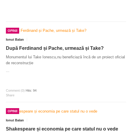
OPINII
Ionut Balan
După Ferdinand și Pache, urmează și Take?
Monumentul lui Take Ionescu,nu beneficiază încă de un proiect oficial
de reconstrucție
...
Comment (0)
Hits: 94
Share
OPINII
Ionut Balan
Shakespeare și economia pe care statul nu o vede