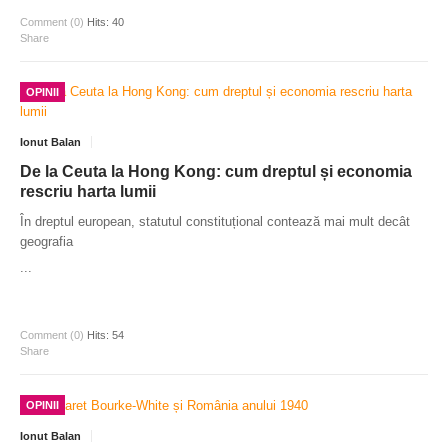
Comment (0)
Hits: 40
Share
OPINII
Ionut Balan
De la Ceuta la Hong Kong: cum dreptul și economia
rescriu harta lumii
În dreptul european, statutul constituțional contează mai mult decât
geografia
...
Comment (0)
Hits: 54
Share
OPINII
Ionut Balan