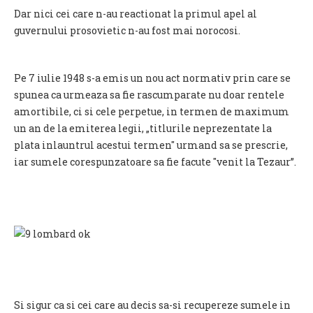
Dar nici cei care n-au reactionat la primul apel al
guvernului prosovietic n-au fost mai norocosi.
Pe 7 iulie 1948 s-a emis un nou act normativ prin care se
spunea ca urmeaza sa fie rascumparate nu doar rentele
amortibile, ci si cele perpetue, in termen de maximum
un an de la emiterea legii, „titlurile neprezentate la
plata inlauntrul acestui termen" urmand sa se prescrie,
iar sumele corespunzatoare sa fie facute "venit la Tezaur”.
Si sigur ca si cei care au decis sa-si recupereze sumele in