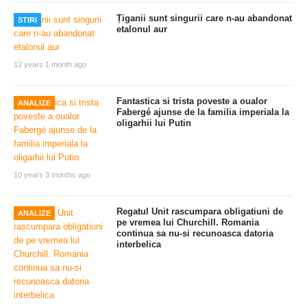
Țiganii sunt singurii care n-au abandonat
STIRI
etalonul aur
12 years 1 month ago
Fantastica si trista poveste a oualor
ANALIZE
Fabergé ajunse de la familia imperiala la
oligarhii lui Putin
10 years 3 months ago
Regatul Unit rascumpara obligatiuni de
ANALIZE
pe vremea lui Churchill. Romania
continua sa nu-si recunoasca datoria
interbelica