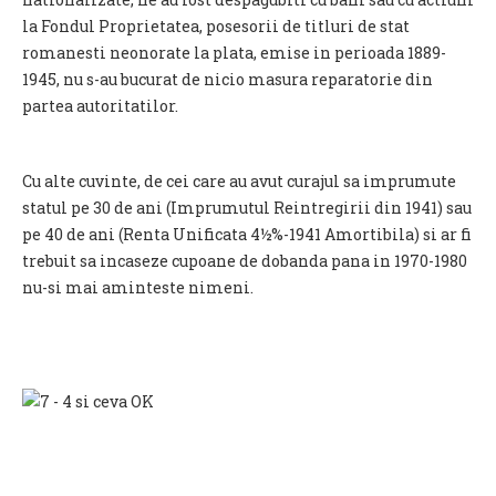
la Fondul Proprietatea, posesorii de titluri de stat
romanesti neonorate la plata, emise in perioada 1889-
1945, nu s-au bucurat de nicio masura reparatorie din
partea autoritatilor.
Cu alte cuvinte, de cei care au avut curajul sa imprumute
statul pe 30 de ani (Imprumutul Reintregirii din 1941) sau
pe 40 de ani (Renta Unificata 4½%-1941 Amortibila) si ar fi
trebuit sa incaseze cupoane de dobanda pana in 1970-1980
nu-si mai aminteste nimeni.