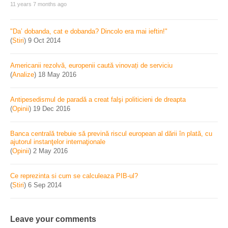
11 years 7 months ago
"Da’ dobanda, cat e dobanda? Dincolo era mai ieftin!"
(
Stiri
)
9 Oct 2014
Americanii rezolvă, europenii caută vinovați de serviciu
(
Analize
)
18 May 2016
Antipesedismul de paradă a creat falşi politicieni de dreapta
(
Opinii
)
19 Dec 2016
Banca centrală trebuie să prevină riscul european al dării în plată, cu
ajutorul instanţelor internaţionale
(
Opinii
)
2 May 2016
Ce reprezinta si cum se calculeaza PIB-ul?
(
Stiri
)
6 Sep 2014
Leave your comments