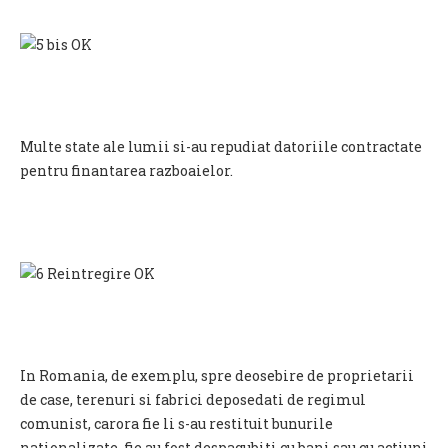
Multe state ale lumii si-au repudiat datoriile contractate
pentru finantarea razboaielor.
In Romania, de exemplu, spre deosebire de proprietarii
de case, terenuri si fabrici deposedati de regimul
comunist, carora fie li s-au restituit bunurile
nationalizate, fie au fost despagubiti cu bani sau cu actiuni