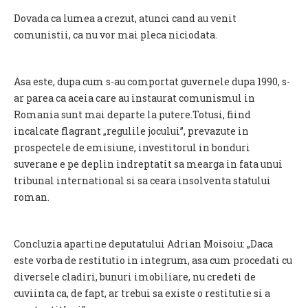
Dovada ca lumea a crezut, atunci cand au venit
comunistii, ca nu vor mai pleca niciodata.
Asa este, dupa cum s-au comportat guvernele dupa 1990, s-
ar parea ca aceia care au instaurat comunismul in
Romania sunt mai departe la putere.Totusi, fiind
incalcate flagrant „regulile jocului”, prevazute in
prospectele de emisiune, investitorul in bonduri
suverane e pe deplin indreptatit sa mearga in fata unui
tribunal international si sa ceara insolventa statului
roman.
Concluzia apartine deputatului Adrian Moisoiu: „Daca
este vorba de restitutio in integrum, asa cum procedati cu
diversele cladiri, bunuri imobiliare, nu credeti de
cuviinta ca, de fapt, ar trebui sa existe o restitutie si a