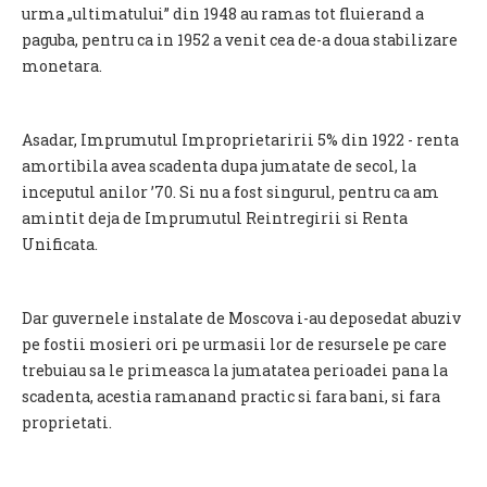
urma „ultimatului” din 1948 au ramas tot fluierand a
paguba, pentru ca in 1952 a venit cea de-a doua stabilizare
monetara.
Asadar, Imprumutul Improprietaririi 5% din 1922 - renta
amortibila avea scadenta dupa jumatate de secol, la
inceputul anilor ’70. Si nu a fost singurul, pentru ca am
amintit deja de Imprumutul Reintregirii si Renta
Unificata.
Dar guvernele instalate de Moscova i-au deposedat abuziv
pe fostii mosieri ori pe urmasii lor de resursele pe care
trebuiau sa le primeasca la jumatatea perioadei pana la
scadenta, acestia ramanand practic si fara bani, si fara
proprietati.