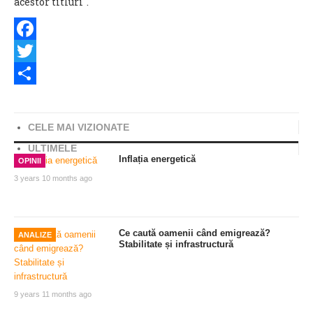
acestor titluri".
Facebook
Twitter
Share
CELE MAI VIZIONATE
ULTIMELE
Inflația energetică
OPINII
3 years 10 months ago
Ce caută oamenii când emigrează?
ANALIZE
Stabilitate și infrastructură
9 years 11 months ago