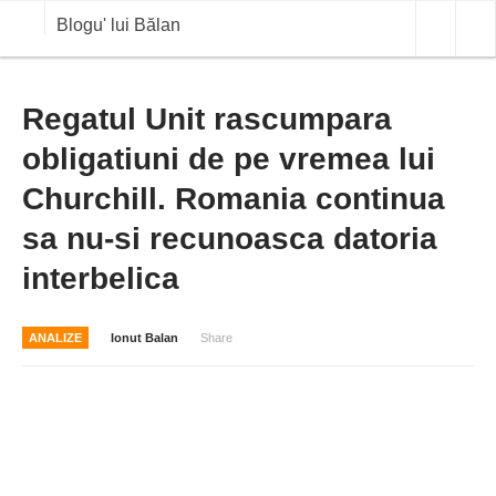
Blogu' lui Bălan
OPINII
Regatul Unit rascumpara
obligatiuni de pe vremea lui
ANALIZE
Churchill. Romania continua
BLOG IN DIALOG
sa nu-si recunoasca datoria
STIRI
interbelica
CURS VALUTAR IN TIMP REAL
COMMODITIES
ANALIZE
Ionut Balan
Share
COTATII BVB