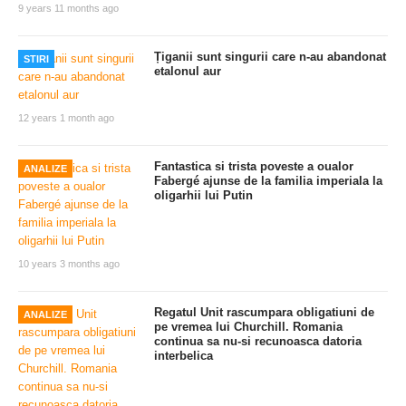
9 years 11 months ago
Țiganii sunt singurii care n-au abandonat
STIRI
etalonul aur
12 years 1 month ago
Fantastica si trista poveste a oualor
ANALIZE
Fabergé ajunse de la familia imperiala la
oligarhii lui Putin
10 years 3 months ago
Regatul Unit rascumpara obligatiuni de
ANALIZE
pe vremea lui Churchill. Romania
continua sa nu-si recunoasca datoria
interbelica