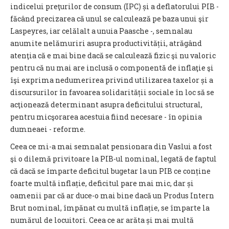
indicelui preţurilor de consum (IPC) și a deflatorului PIB -
făcând precizarea că unul se calculează pe baza unui şir
Laspeyres, iar celălalt a unuia Paasche -, semnalau
anumite nelămuriri asupra productivității, atrăgând
atenţia că e mai bine dacă se calculează fizic şi nu valoric
pentru că nu mai are inclusă o componentă de inflaţie şi
îşi exprima nedumerirea privind utilizarea taxelor și a
discursurilor în favoarea solidarității sociale în loc să se
acţionează determinant asupra deficitului structural,
pentru micşorarea acestuia fiind necesare - în opinia
dumneaei - reforme.
Ceea ce mi-a mai semnalat pensionara din Vaslui a fost
şi o dilemă privitoare la PIB-ul nominal, legată de faptul
că dacă se împarte deficitul bugetar la un PIB ce conține
foarte multă inflație, deficitul pare mai mic, dar și
oamenii par că ar duce-o mai bine dacă un Produs Intern
Brut nominal, împănat cu multă inflație, se împarte la
numărul de locuitori. Ceea ce ar arăta și mai multă