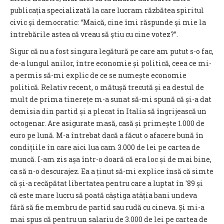
publicația specializată la care lucram răzbătea spiritul
civic şi democratic: “Maică, cine îmi răspunde şi mie la
întrebările astea că vreau să ştiu cu cine votez?”.
Sigur că nu a fost singura legătură pe care am putut s-o fac,
de-a lungul anilor, între economie și politică, ceea ce mi-
a permis să-mi explic de ce se numește economie
politică. Relativ recent, o mătușă trecută și ea destul de
mult de prima tinerețe m-a sunat să-mi spună că și-a dat
demisia din partid și a plecat în Italia să îngrijească un
octogenar. Are asigurate masă, casă și primește 1.000 de
euro pe lună. M-a întrebat dacă a făcut o afacere bună în
condițiile în care aici lua cam 3.000 de lei pe cartea de
muncă. I-am zis așa într-o doară că era loc și de mai bine,
ca să n-o descurajez. Ea a ținut să-mi explice însă că simte
că și-a recăpătat libertatea pentru care a luptat în '89 și
că este mare lucru să poată câștiga atâția bani undeva
fără să fie membru de partid sau rudă cu cineva. Și mi-a
mai spus că pentru un salariu de 3.000 de lei pe cartea de