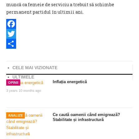
muncă ca femeie de serviciu a trebuit să schimbe
permanent partidul în ultimii ani.
Facebook
Twitter
Share
CELE MAI VIZIONATE
ULTIMELE
Inflația energetică
OPINII
3 years 10 months ago
Ce caută oamenii când emigrează?
ANALIZE
Stabilitate și infrastructură