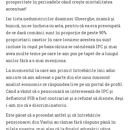
prosperitate în perioadele când crește mortalitatea
accentuat!
Iar lista nedumeririlor doamnei Gheorghe, mamă şi
bunică, nu se încheia cu asta, pentru că ea era preocupată
de ce dacă românii sunt în proporţie de peste 90%
proprietarii caselor în care locuiesc acestea nu sunt
incluse în coşul pe baza căruia se calculează IPC şi mai
avea multe teme pe care le-am pus pe tapet de-a lungul
anilor fără a o mai menţiona.
La momentul la care am primit întrebările îmi aduc
aminte că am adresat o parte din ele unui cunoscut
analist economic ce răspundea live pe un portal de profil.
Când a văzut că o pensionară se interesează de IPC și
deflatorul PIB a fost contrariat şi a refuzat să discute, deşi
i-am zis că e discriminatoriu.
Este păcat că a procedat astfel şi că întrebările
pensionarei din Vaslui au rămas fără răspuns până în
zilele noastre, mai ales că la finalul adresării către