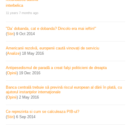
11 years 7 months ago
"Da’ dobanda, cat e dobanda? Dincolo era mai ieftin!"
(
Stiri
)
9 Oct 2014
Americanii rezolvă, europenii caută vinovați de serviciu
(
Analize
)
18 May 2016
Antipesedismul de paradă a creat falşi politicieni de dreapta
(
Opinii
)
19 Dec 2016
Banca centrală trebuie să prevină riscul european al dării în plată, cu
ajutorul instanţelor internaţionale
(
Opinii
)
2 May 2016
Ce reprezinta si cum se calculeaza PIB-ul?
(
Stiri
)
6 Sep 2014