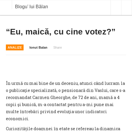
Blogu' lui Bălan
OPINII
“Eu, maică, cu cine votez?”
ANALIZE
ANALIZE
Ionut Balan
Share
BLOG IN DIALOG
STIRI
CURS VALUTAR IN TIMP REAL
În urmă cu mai bine de un deceniu, atunci când lucram la
COMMODITIES
o publicaţie specializată, o pensionară din Vaslui, care s-a
recomandat Carmen Gheorghe, de 72 de ani, mamă a 4
COTATII BVB
copii şi bunică, m-a contactat pentru a-mi pune mai
multe întrebări privind evoluţia unor indicatori
economici.
Curiozitățile doamnei în etate se refereau la dinamica