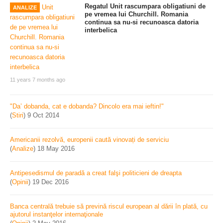
Regatul Unit rascumpara obligatiuni de
ANALIZE
pe vremea lui Churchill. Romania
continua sa nu-si recunoasca datoria
interbelica
11 years 7 months ago
"Da’ dobanda, cat e dobanda? Dincolo era mai ieftin!"
(
Stiri
)
9 Oct 2014
Americanii rezolvă, europenii caută vinovați de serviciu
(
Analize
)
18 May 2016
Antipesedismul de paradă a creat falşi politicieni de dreapta
(
Opinii
)
19 Dec 2016
Banca centrală trebuie să prevină riscul european al dării în plată, cu
ajutorul instanţelor internaţionale