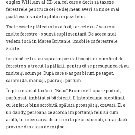
englez William al III-lea, cel care a decis să taxeze
ferestrele pentru ca cei ce dețineau averi să nu se mai
poată eschiva de la plata impozitelor.
Toate casele plăteau o taxa fixă, iar cele cu 7 sau mai
multe ferestre - o sumă suplimentară. De aceea mai
vedem încă în Marea Britanie, imobile cu ferestrele
zidite.
Iar după ce li s-au supraimpozitat bogaţilor numărul de
ferestre s-a trecut la pălării, pentru că se presupunea că au
multe şi scumpe. După care s-au pus biruri pe tapet,
cărămidă, mănuși, pudră și parfum.
În plin elan al taxării, “Beau” Brummell apare pudrat,
parfumat, îmbăiat şi bărbierit. E întotdeauna pieptănat,
cu lenjerie bine scrobită, spălată proaspăt şi cravată. El e
un dandy, persoană ce acordă importanţă felului cum
arată, în încercarea de a-i imita pe aristocraţi, chiar dacă
provine din clasa de mijloc.