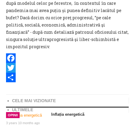
după modelul celor pe ferestre, în contextul în care
pandemia mai avea puțin și punea definitiv lacătul pe
bufet? Dacă dorim cu orice preţ progresul, “pe cale
politică, socială, economică, administrativă şi
finanţiară” - după cum detaliază patronul oficiosului citat,
singura soluţie ultraprogresistă şi liber-schimbistă e
impozitul progresiv.
Facebook
Twitter
Share
CELE MAI VIZIONATE
ULTIMELE
Inflația energetică
OPINII
3 years 10 months ago