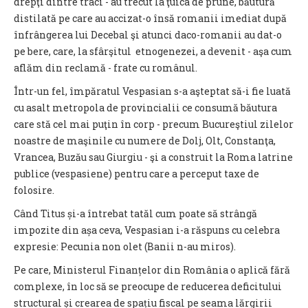
drepţi dintre traci - au trecut la ţuica de prune, băutură
distilată pe care au accizat-o însă romanii imediat după
înfrângerea lui Decebal şi atunci daco-romanii au dat-o
pe bere, care, la sfârşitul etnogenezei, a devenit - aşa cum
aflăm din reclamă - frate cu românul.
Într-un fel, împăratul Vespasian s-a aşteptat să-i fie luată
cu asalt metropola de provincialii ce consumă băutura
care stă cel mai puţin în corp - precum Bucureştiul zilelor
noastre de maşinile cu numere de Dolj, Olt, Constanţa,
Vrancea, Buzău sau Giurgiu - şi a construit la Roma latrine
publice (vespasiene) pentru care a perceput taxe de
folosire.
Când Titus și-a întrebat tatăl cum poate să strângă
impozite din așa ceva, Vespasian i-a răspuns cu celebra
expresie: Pecunia non olet (Banii n-au miros).
Pe care, Ministerul Finanțelor din România o aplică fără
complexe, în loc să se preocupe de reducerea deficitului
structural și crearea de spațiu fiscal pe seama lărgirii