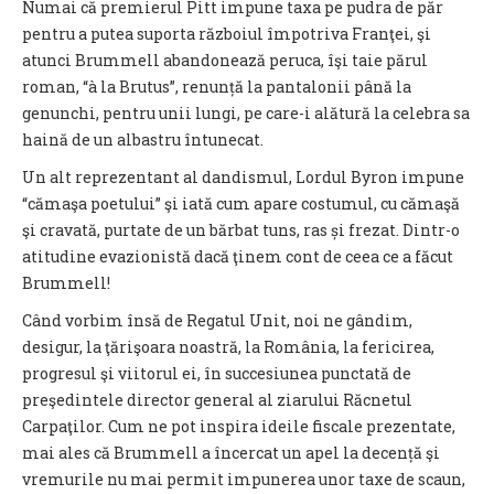
Numai că premierul Pitt impune taxa pe pudra de păr
pentru a putea suporta războiul împotriva Franţei, şi
atunci Brummell abandonează peruca, îşi taie părul
roman, “à la Brutus”, renunță la pantalonii până la
genunchi, pentru unii lungi, pe care-i alătură la celebra sa
haină de un albastru întunecat.
Un alt reprezentant al dandismul, Lordul Byron impune
“cămaşa poetului” şi iată cum apare costumul, cu cămaşă
şi cravată, purtate de un bărbat tuns, ras și frezat. Dintr-o
atitudine evazionistă dacă ţinem cont de ceea ce a făcut
Brummell!
Când vorbim însă de Regatul Unit, noi ne gândim,
desigur, la ţărişoara noastră, la România, la fericirea,
progresul şi viitorul ei, în succesiunea punctată de
preşedintele director general al ziarului Răcnetul
Carpaţilor. Cum ne pot inspira ideile fiscale prezentate,
mai ales că Brummell a încercat un apel la decență şi
vremurile nu mai permit impunerea unor taxe de scaun,