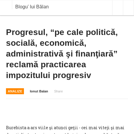
Blogu' lui Bălan
OPINII
Progresul, “pe cale politică,
socială, economică,
ANALIZE
administrativă şi finanţiară”
BLOG IN DIALOG
reclamă practicarea
STIRI
impozitului progresiv
CURS VALUTAR IN TIMP REAL
COMMODITIES
ANALIZE
Ionut Balan
Share
COTATII BVB
Burebista a ars viile şi atunci geţii - cei mai viteji şi mai