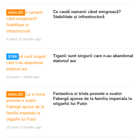
Ce caută oamenii când emigrează?
ANALIZE
Stabilitate și infrastructură
9 years 11 months ago
Țiganii sunt singurii care n-au abandonat
STIRI
etalonul aur
12 years 1 month ago
Fantastica si trista poveste a oualor
ANALIZE
Fabergé ajunse de la familia imperiala la
oligarhii lui Putin
10 years 3 months ago