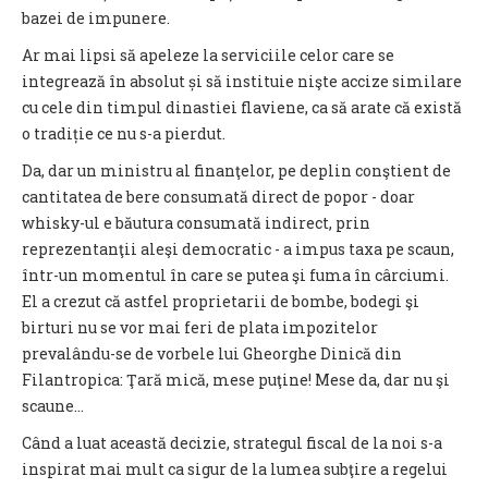
bazei de impunere.
Ar mai lipsi să apeleze la serviciile celor care se
integrează în absolut și să instituie nişte accize similare
cu cele din timpul dinastiei flaviene, ca să arate că există
o tradiție ce nu s-a pierdut.
Da, dar un ministru al finanţelor, pe deplin conştient de
cantitatea de bere consumată direct de popor - doar
whisky-ul e băutura consumată indirect, prin
reprezentanţii aleşi democratic - a impus taxa pe scaun,
într-un momentul în care se putea şi fuma în cârciumi.
El a crezut că astfel proprietarii de bombe, bodegi şi
birturi nu se vor mai feri de plata impozitelor
prevalându-se de vorbele lui Gheorghe Dinică din
Filantropica: Ţară mică, mese puţine! Mese da, dar nu şi
scaune…
Când a luat această decizie, strategul fiscal de la noi s-a
inspirat mai mult ca sigur de la lumea subţire a regelui