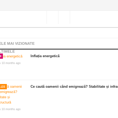
ELE MAI VIZIONATE
LTIMELE
Inflația energetică
I
s 10 months ago
Ce caută oamenii când emigrează? Stabilitate și infra
IZE
s 10 months ago