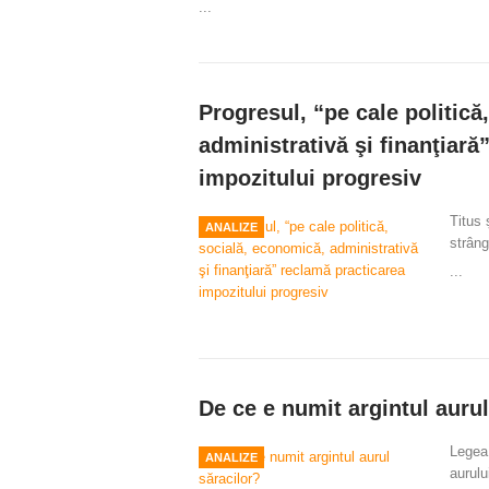
...
Progresul, “pe cale politică
administrativă şi finanţiară
impozitului progresiv
Titus 
ANALIZE
strâng
...
De ce e numit argintul aurul
Legea
ANALIZE
aurulu