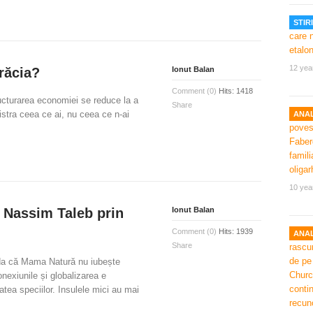
STIRI
12 yea
răcia?
Ionut Balan
Comment (0)
Hits: 1418
cturarea economiei se reduce la a
Share
stra ceea ce ai, nu ceea ce n-ai
ANAL
10 yea
 Nassim Taleb prin
Ionut Balan
Comment (0)
Hits: 1939
ANAL
Share
a că Mama Natură nu iubește
onexiunile și globalizarea e
atea speciilor. Insulele mici au mai