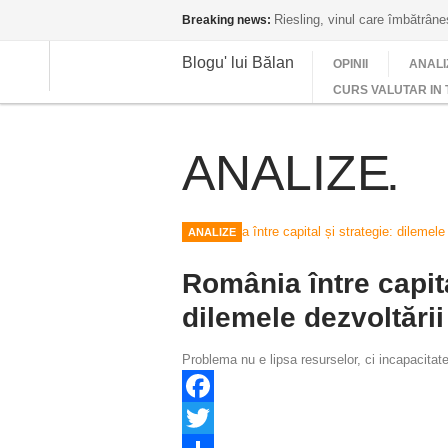
Riesling, vinul care îmbătrân
Breaking news:
Blogu' lui Bălan
OPINII
ANALI
CURS VALUTAR IN 
ANALIZE
ANALIZE
România între capita
dilemele dezvoltării
Problema nu e lipsa resurselor, ci incapacitatea
Facebook