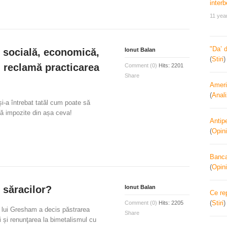
11 yea
"Da’ 
, socială, economică,
Ionut Balan
(
Stiri
” reclamă practicarea
Comment (0)
Hits: 2201
Share
Ameri
(
Anal
și-a întrebat tatăl cum poate să
ă impozite din așa ceva!
Antipe
(
Opini
Banca 
(
Opini
 săracilor?
Ionut Balan
Ce re
(
Stiri
Comment (0)
Hits: 2205
 lui Gresham a decis păstrarea
Share
i și renunţarea la bimetalismul cu