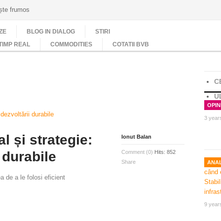
ește frumos
ZE
BLOG IN DIALOG
STIRI
TIMP REAL
COMMODITIES
COTATII BVB
C
U
OPINI
3 year
l și strategie:
Ionut Balan
 durabile
Comment (0)
Hits: 852
Share
ANAL
 de a le folosi eficient
9 year