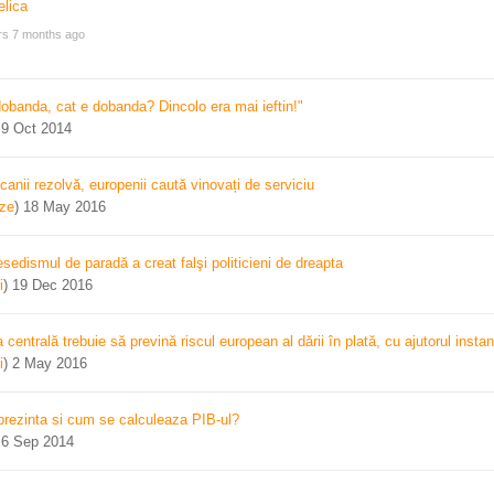
rs 7 months ago
dobanda, cat e dobanda? Dincolo era mai ieftin!"
)
9 Oct 2014
canii rezolvă, europenii caută vinovați de serviciu
ize
)
18 May 2016
sedismul de paradă a creat falşi politicieni de dreapta
i
)
19 Dec 2016
centrală trebuie să prevină riscul european al dării în plată, cu ajutorul instan
i
)
2 May 2016
prezinta si cum se calculeaza PIB-ul?
)
6 Sep 2014