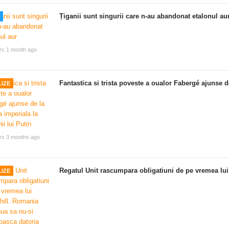
Țiganii sunt singurii care n-au abandonat etalonul au
rs 1 month ago
Fantastica si trista poveste a oualor Fabergé ajunse de
IZE
rs 3 months ago
Regatul Unit rascumpara obligatiuni de pe vremea lui
IZE