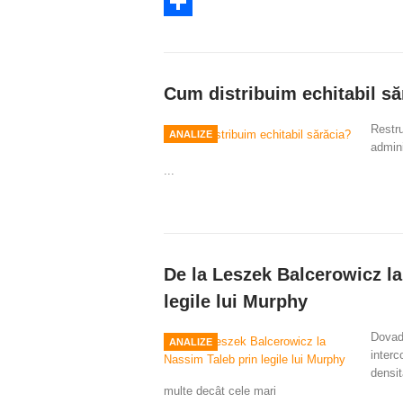
Twitter
Share
Cum distribuim echitabil să
Restru
ANALIZE
admini
...
De la Leszek Balcerowicz la
legile lui Murphy
Dovad
ANALIZE
interc
densit
multe decât cele mari