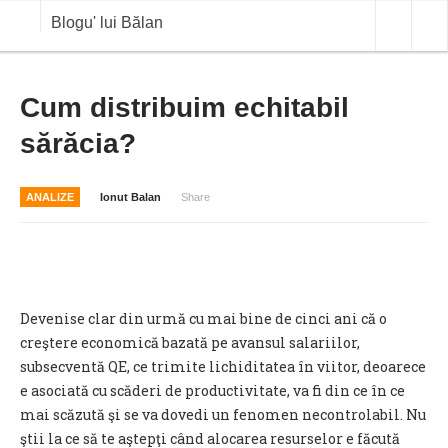
Blogu' lui Bălan
OPINII
Cum distribuim echitabil
sărăcia?
ANALIZE
BLOG IN DIALOG
ANALIZE
Ionut Balan
Share
STIRI
CURS VALUTAR IN TIMP REAL
COMMODITIES
Devenise clar din urmă cu mai bine de cinci ani că o
COTATII BVB
creştere economică bazată pe avansul salariilor,
subsecventă QE, ce trimite lichiditatea în viitor, deoarece
e asociată cu scăderi de productivitate, va fi din ce în ce
mai scăzută şi se va dovedi un fenomen necontrolabil. Nu
ştii la ce să te aştepţi când alocarea resurselor e făcută