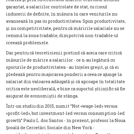
garantat, a salariilor controlate de stat, cu riscul
inducerii de deficite, în măsura în care veniturile nu
avansează în pas cu productivitatea. Spun productivitate,
şi nu competitivitate, pentru că măririle salariale nu se
rezumă la zona tradable, dimpotrivă non-tradable-ul
creează problemele.
Dar pentru că teoreticienii pretind că aceia care critică
măsurile de mărire a salariilor - ce n-au legătură cu
sporurile de productivitatea - au înțeles greșit, şi că ei
pledează pentru majorarea ponderii a ceea ce ajunge la
salariat din valoarea adăugată și că aproape în totalitate
critica este neoliberală, e bine ca suportul științific să fie
asigurat de economiștii de stânga.
Într-un studiu din 2015, numit “Not «wage-led» versus
«profit-led», but investment-led versus consumption-led
growth” Paulo L. dos Santos - în prezent, profesor la Noua
Şcoală de Cercetări Sociale din New York -