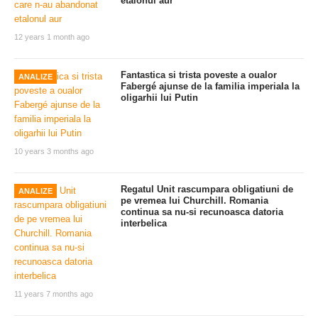
etalonul aur
12 years 1 month ago
Fantastica si trista poveste a oualor
ANALIZE
Fabergé ajunse de la familia imperiala la
oligarhii lui Putin
10 years 3 months ago
Regatul Unit rascumpara obligatiuni de
ANALIZE
pe vremea lui Churchill. Romania
continua sa nu-si recunoasca datoria
interbelica
11 years 7 months ago