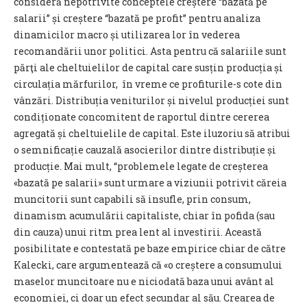
consideră nepotrivite conceptele creștere “bazată pe
salarii” și creștere “bazată pe profit” pentru analiza
dinamicilor macro și utilizarea lor în vederea
recomandării unor politici. Asta pentru că salariile sunt
părţi ale cheltuielilor de capital care susțin producția și
circulația mărfurilor, în vreme ce profiturile-s cote din
vânzări. Distribuția veniturilor și nivelul producției sunt
condiționate concomitent de raportul dintre cererea
agregată și cheltuielile de capital. Este iluzoriu să atribui
o semnificație cauzală asocierilor dintre distribuție și
producție. Mai mult, “problemele legate de creșterea
«bazată pe salarii» sunt urmare a viziunii potrivit căreia
muncitorii sunt capabili să insufle, prin consum,
dinamism acumulării capitaliste, chiar în pofida (sau
din cauza) unui ritm prea lent al investirii. Această
posibilitate e contestată pe baze empirice chiar de către
Kalecki, care argumentează că «o creștere a consumului
maselor muncitoare nu e niciodată baza unui avânt al
economiei, ci doar un efect secundar al său. Crearea de