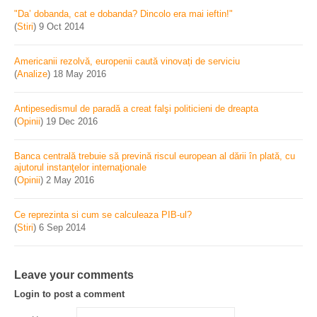
"Da’ dobanda, cat e dobanda? Dincolo era mai ieftin!"
(
Stiri
)
9 Oct 2014
Americanii rezolvă, europenii caută vinovați de serviciu
(
Analize
)
18 May 2016
Antipesedismul de paradă a creat falşi politicieni de dreapta
(
Opinii
)
19 Dec 2016
Banca centrală trebuie să prevină riscul european al dării în plată, cu
ajutorul instanţelor internaţionale
(
Opinii
)
2 May 2016
Ce reprezinta si cum se calculeaza PIB-ul?
(
Stiri
)
6 Sep 2014
Leave your comments
Login to post a comment