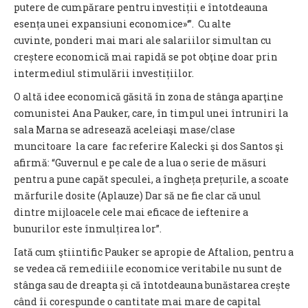
putere de cumpărare pentru investiții e întotdeauna
esența unei expansiuni economice»‘”. Cu alte
cuvinte, ponderi mai mari ale salariilor simultan cu
creștere economică mai rapidă se pot obţine doar prin
intermediul stimulării investițiilor.
O altă idee economică găsită în zona de stânga aparţine
comunistei Ana Pauker, care, în timpul unei întruniri la
sala Marna se adresează aceleiaşi mase/clase
muncitoare la care fac referire Kalecki şi dos Santos şi
afirmă: “Guvernul e pe cale de a lua o serie de măsuri
pentru a pune capăt speculei, a îngheța prețurile, a scoate
mărfurile dosite (Aplauze) Dar să ne fie clar că unul
dintre mijloacele cele mai eficace de ieftenire a
bunurilor este înmulțirea lor”.
Iată cum ştiintific Pauker se apropie de Aftalion, pentru a
se vedea că remediiile economice veritabile nu sunt de
stânga sau de dreapta și că întotdeauna bunăstarea crește
când îi corespunde o cantitate mai mare de capital