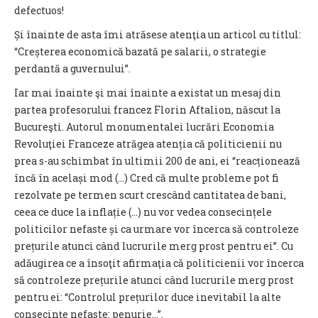
defectuos!
Și înainte de asta îmi atrăsese atenţia un articol cu titlul:
“Creșterea economică bazată pe salarii, o strategie
perdantă a guvernului”.
Iar mai înainte şi mai înainte a existat un mesaj din
partea profesorului francez Florin Aftalion, născut la
Bucureşti. Autorul monumentalei lucrări Economia
Revoluţiei Franceze atrăgea atenția că politicienii nu
prea s-au schimbat în ultimii 200 de ani, ei “reacționează
încă în același mod (...) Cred că multe probleme pot fi
rezolvate pe termen scurt crescând cantitatea de bani,
ceea ce duce la inflație (...) nu vor vedea consecințele
politicilor nefaste și ca urmare vor încerca să controleze
prețurile atunci când lucrurile merg prost pentru ei”. Cu
adăugirea ce a însoţit afirmaţia că politicienii vor încerca
să controleze prețurile atunci când lucrurile merg prost
pentru ei: “Controlul prețurilor duce inevitabil la alte
consecințe nefaste: penurie...”.