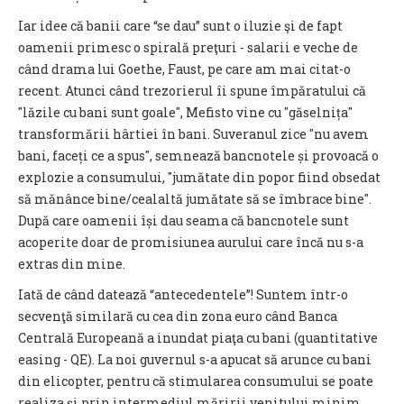
Iar idee că banii care “se dau” sunt o iluzie şi de fapt
oamenii primesc o spirală preţuri - salarii e veche de
când drama lui Goethe, Faust, pe care am mai citat-o
recent. Atunci când trezorierul îi spune împăratului că
"lăzile cu bani sunt goale", Mefisto vine cu "găselnița"
transformării hârtiei în bani. Suveranul zice "nu avem
bani, faceți ce a spus", semnează bancnotele și provoacă o
explozie a consumului, "jumătate din popor fiind obsedat
să mănânce bine/cealaltă jumătate să se îmbrace bine".
După care oamenii își dau seama că bancnotele sunt
acoperite doar de promisiunea aurului care încă nu s-a
extras din mine.
Iată de când datează “antecedentele”! Suntem într-o
secvenţă similară cu cea din zona euro când Banca
Centrală Europeană a inundat piaţa cu bani (quantitative
easing - QE). La noi guvernul s-a apucat să arunce cu bani
din elicopter, pentru că stimularea consumului se poate
realiza şi prin intermediul măririi venitului minim