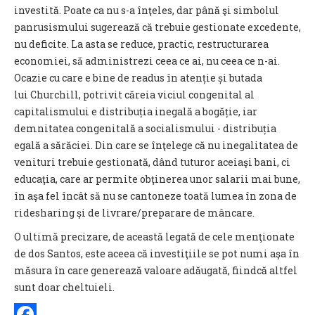
investită. Poate ca nu s-a înţeles, dar până şi simbolul
panrusismului sugerează că trebuie gestionate excedente,
nu deficite. La asta se reduce, practic, restructurarea
economiei, să administrezi ceea ce ai, nu ceea ce n-ai.
Ocazie cu care e bine de readus în atenție și butada
lui Churchill, potrivit căreia viciul congenital al
capitalismului e distribuția inegală a bogăție, iar
demnitatea congenitală a socialismului - distribuția
egală a sărăciei. Din care se înţelege că nu inegalitatea de
venituri trebuie gestionată, dând tuturor aceiaşi bani, ci
educaţia, care ar permite obţinerea unor salarii mai bune,
în aşa fel încât să nu se cantoneze toată lumea în zona de
ridesharing şi de livrare/preparare de mâncare.
O ultimă precizare, de această legată de cele menţionate
de dos Santos, este aceea că investiţiile se pot numi aşa în
măsura în care generează valoare adăugată, fiindcă altfel
sunt doar cheltuieli.