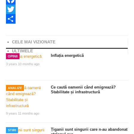
Facebook
Twitter
Share
CELE MAI VIZIONATE
ULTIMELE
Inflația energetică
OPINII
3 years 10 months ago
Ce caută oamenii când emigrează?
ANALIZE
Stabilitate și infrastructură
9 years 11 months ago
Țiganii sunt singurii care n-au abandonat
STIRI