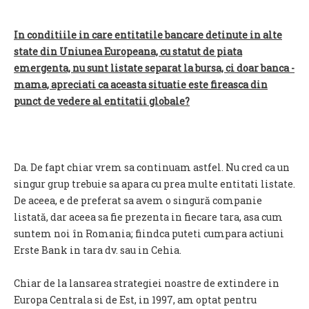
In conditiile in care entitatile bancare detinute in alte
state din Uniunea Europeana, cu statut de piata
emergenta, nu sunt listate separat la bursa, ci doar banca -
mama, apreciati ca aceasta situatie este fireasca din
punct de vedere al entitatii globale?
Da. De fapt chiar vrem sa continuam astfel. Nu cred ca un
singur grup trebuie sa apara cu prea multe entitati listate.
De aceea, e de preferat sa avem o singură companie
listată, dar aceea sa fie prezenta in fiecare tara, asa cum
suntem noi în Romania; fiindca puteti cumpara actiuni
Erste Bank in tara dv. sau in Cehia.
Chiar de la lansarea strategiei noastre de extindere in
Europa Centrala si de Est, in 1997, am optat pentru