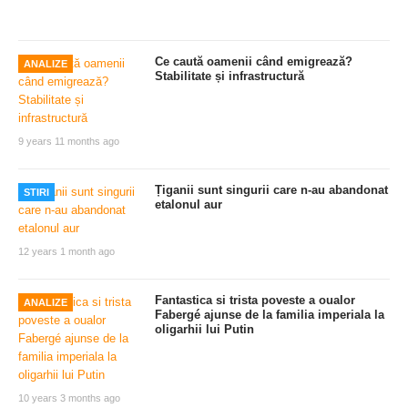
Ce caută oamenii când emigrează?
ANALIZE
Stabilitate și infrastructură
9 years 11 months ago
Țiganii sunt singurii care n-au abandonat
STIRI
etalonul aur
12 years 1 month ago
Fantastica si trista poveste a oualor
ANALIZE
Fabergé ajunse de la familia imperiala la
oligarhii lui Putin
10 years 3 months ago