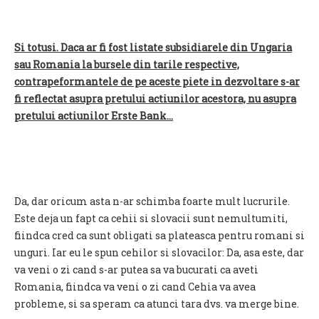
Si totusi. Daca ar fi fost listate subsidiarele din Ungaria
sau Romania la bursele din tarile respective,
contrapeformantele de pe aceste piete in dezvoltare s-ar
fi reflectat asupra pretului actiunilor acestora, nu asupra
pretului actiunilor Erste Bank...
Da, dar oricum asta n-ar schimba foarte mult lucrurile.
Este deja un fapt ca cehii si slovacii sunt nemultumiti,
fiindca cred ca sunt obligati sa plateasca pentru romani si
unguri. Iar eu le spun cehilor si slovacilor: Da, asa este, dar
va veni o zi cand s-ar putea sa va bucurati ca aveti
Romania, fiindca va veni o zi cand Cehia va avea
probleme, si sa speram ca atunci tara dvs. va merge bine.