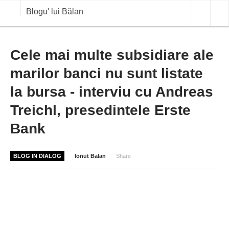
Blogu' lui Bălan
OPINII
Cele mai multe subsidiare ale
marilor banci nu sunt listate
ANALIZE
la bursa - interviu cu Andreas
BLOG IN DIALOG
Treichl, presedintele Erste
STIRI
Bank
CURS VALUTAR IN TIMP REAL
COMMODITIES
BLOG IN DIALOG
Ionut Balan
Share
COTATII BVB