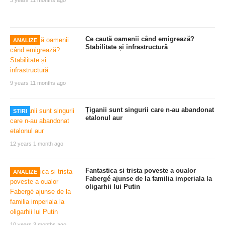
Ce caută oamenii când emigrează?
ANALIZE
Stabilitate și infrastructură
9 years 11 months ago
Țiganii sunt singurii care n-au abandonat
STIRI
etalonul aur
12 years 1 month ago
Fantastica si trista poveste a oualor
ANALIZE
Fabergé ajunse de la familia imperiala la
oligarhii lui Putin
10 years 3 months ago