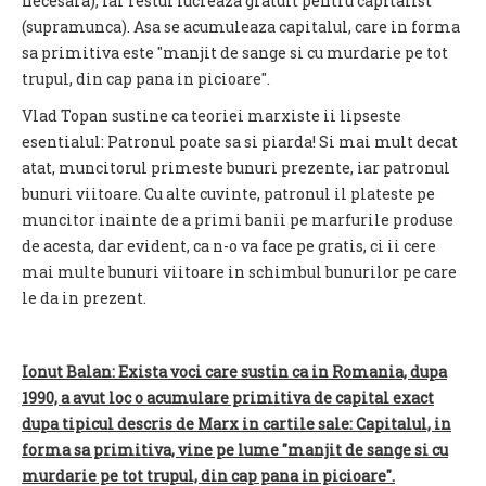
necesara), iar restul lucreaza gratuit pentru capitalist
(supramunca). Asa se acumuleaza capitalul, care in forma
sa primitiva este "manjit de sange si cu murdarie pe tot
trupul, din cap pana in picioare".
Vlad Topan sustine ca teoriei marxiste ii lipseste
esentialul: Patronul poate sa si piarda! Si mai mult decat
atat, muncitorul primeste bunuri prezente, iar patronul
bunuri viitoare. Cu alte cuvinte, patronul il plateste pe
muncitor inainte de a primi banii pe marfurile produse
de acesta, dar evident, ca n-o va face pe gratis, ci ii cere
mai multe bunuri viitoare in schimbul bunurilor pe care
le da in prezent.
Ionut Balan: Exista voci care sustin ca in Romania, dupa
1990, a avut loc o acumulare primitiva de capital exact
dupa tipicul descris de Marx in cartile sale: Capitalul, in
forma sa primitiva, vine pe lume "manjit de sange si cu
murdarie pe tot trupul, din cap pana in picioare".