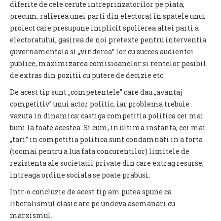
diferite de cele cerute intreprinzatorilor pe piata,
precum: ralierea unei parti din electorat in spatele unui
proiect care presupune implicit spolierea altei parti a
electoratului, gasirea de noi pretexte pentru interventia
guvernamentala si „vinderea” lor cu succes audientei
publice, maximizarea comisioanelor si rentelor posibil
de extras din pozitii cu putere de decizie etc.
De acest tip sunt „competentele” care dau „avantaj
competitiv” unui actor politic, iar problema trebuie
vazuta in dinamica: castiga competitia politica cei mai
buni la toate acestea. Si cum, in ultima instanta, cei mai
„tari” in competitia politica sunt condamnati in a forta
(tocmai pentru a lua fata concurentilor) limitele de
rezistenta ale societatii private din care extrag resurse,
intreaga ordine sociala se poate prabusi.
Intr-o concluzie de acest tip am putea spune ca
liberalismul clasic are pe undeva asemanari cu
marxismul.