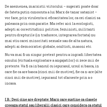
De asemenea, marxistii viitorului – sugerati poate doar
de fateta putin cunoscuta a lui Marx de tanar satanist –
vor face, prin virulenta si eficacitatea lor, ca cei clasici sa
paleasca prin comparatie. Ma refer aici la ecologisti,
adepti ai corectitudinii politice, feministi, militanti
pentru drepturile (in traducere, integrarea fortata) nu
mai stiu carei minoritati sexuale sau de alta natura,
adepti ai democratiei globale, ocultisti, masoni etc.
Nu va mai fi un singur pretext pentru a ingradi libertatea
omului (virtuala exploatare a angajatilor) ci zece mii de
pretexte. Va fi ca in bancul cu iepurasul, ursul si basca, in
care fie ca are basca (cinci mii de motive), fie ca n-are (alte
cinci mii de motive), iepurasul tot sfarseste prin a o
incasa.
I.B.: Deci cine are dreptate: Marx care sustine ca clasele
creeaza statul sau liberalii clasici care considera ca statul