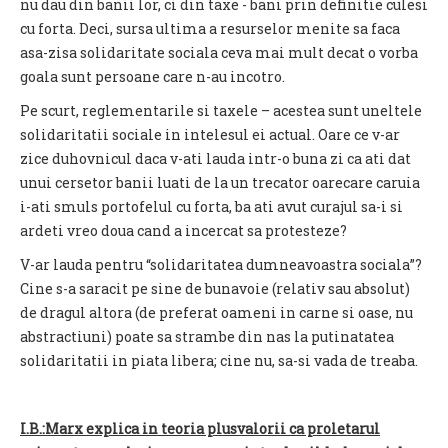
nu dau din banii lor, ci din taxe - bani prin definitie culesi
cu forta. Deci, sursa ultima a resurselor menite sa faca
asa-zisa solidaritate sociala ceva mai mult decat o vorba
goala sunt persoane care n-au incotro.
Pe scurt, reglementarile si taxele – acestea sunt uneltele
solidaritatii sociale in intelesul ei actual. Oare ce v-ar
zice duhovnicul daca v-ati lauda intr-o buna zi ca ati dat
unui cersetor banii luati de la un trecator oarecare caruia
i-ati smuls portofelul cu forta, ba ati avut curajul sa-i si
ardeti vreo doua cand a incercat sa protesteze?
V-ar lauda pentru “solidaritatea dumneavoastra sociala”?
Cine s-a saracit pe sine de bunavoie (relativ sau absolut)
de dragul altora (de preferat oameni in carne si oase, nu
abstractiuni) poate sa strambe din nas la putinatatea
solidaritatii in piata libera; cine nu, sa-si vada de treaba.
I.B.:Marx explica in teoria plusvalorii ca proletarul