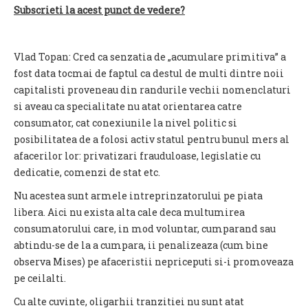
Subscrieti la acest punct de vedere?
Vlad Topan: Cred ca senzatia de „acumulare primitiva” a
fost data tocmai de faptul ca destul de multi dintre noii
capitalisti proveneau din randurile vechii nomenclaturi
si aveau ca specialitate nu atat orientarea catre
consumator, cat conexiunile la nivel politic si
posibilitatea de a folosi activ statul pentru bunul mers al
afacerilor lor: privatizari frauduloase, legislatie cu
dedicatie, comenzi de stat etc.
Nu acestea sunt armele intreprinzatorului pe piata
libera. Aici nu exista alta cale deca multumirea
consumatorului care, in mod voluntar, cumparand sau
abtindu-se de la a cumpara, ii penalizeaza (cum bine
observa Mises) pe afaceristii nepriceputi si-i promoveaza
pe ceilalti.
Cu alte cuvinte, oligarhii tranzitiei nu sunt atat