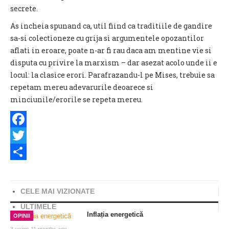
secrete.
As incheia spunand ca, util fiind ca traditiile de gandire
sa-si colectioneze cu grija si argumentele opozantilor
aflati in eroare, poate n-ar fi rau daca am mentine vie si
disputa cu privire la marxism – dar asezat acolo unde ii e
locul: la clasice erori. Parafrazandu-l pe Mises, trebuie sa
repetam mereu adevarurile deoarece si
minciunile/erorile se repeta mereu.
Facebook
Twitter
Share
CELE MAI VIZIONATE
ULTIMELE
Inflația energetică
OPINII
3 years 11 months ago