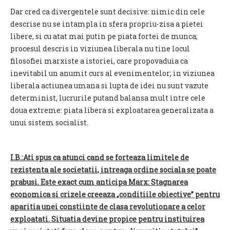
Dar cred ca divergentele sunt decisive: nimic din cele
descrise nu se intampla in sfera propriu-zisa a pietei
libere, si cu atat mai putin pe piata fortei de munca;
procesul descris in viziunea liberala nu tine locul
filosofiei marxiste a istoriei, care propovaduia ca
inevitabil un anumit curs al evenimentelor; in viziunea
liberala actiunea umana si lupta de idei nu sunt vazute
determinist, lucrurile putand balansa mult intre cele
doua extreme: piata libera si exploatarea generalizata a
unui sistem socialist.
I.B.:Ati spus ca atunci cand se forteaza limitele de
rezistenta ale societatii, intreaga ordine sociala se poate
prabusi. Este exact cum anticipa Marx: Stagnarea
economica si crizele creeaza „conditiile obiective” pentru
aparitia unei constiinte de clasa revolutionare a celor
exploatati. Situatia devine propice pentru instituirea