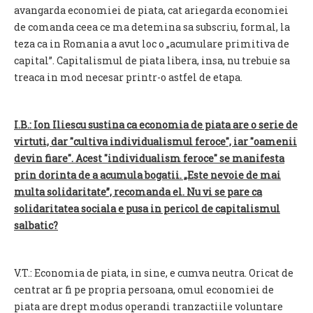
avangarda economiei de piata, cat ariegarda economiei
de comanda ceea ce ma detemina sa subscriu, formal, la
teza ca in Romania a avut loc o „acumulare primitiva de
capital”. Capitalismul de piata libera, insa, nu trebuie sa
treaca in mod necesar printr-o astfel de etapa.
I.B.: Ion Iliescu sustina ca economia de piata are o serie de
virtuti, dar "cultiva individualismul feroce", iar "oamenii
devin fiare". Acest "individualism feroce" se manifesta
prin dorinta de a acumula bogatii. „Este nevoie de mai
multa solidaritate”, recomanda el. Nu vi se pare ca
solidaritatea sociala e pusa in pericol de capitalismul
salbatic?
V.T.: Economia de piata, in sine, e cumva neutra. Oricat de
centrat ar fi pe propria persoana, omul economiei de
piata are drept modus operandi tranzactiile voluntare