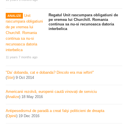
Regatul Unit rascumpara obligatiuni de
ANALIZE
pe vremea lui Churchill. Romania
continua sa nu-si recunoasca datoria
interbelica
11 years 7 months ago
"Da’ dobanda, cat e dobanda? Dincolo era mai ieftin!"
(
Stiri
)
9 Oct 2014
Americanii rezolvă, europenii caută vinovați de serviciu
(
Analize
)
18 May 2016
Antipesedismul de paradă a creat falşi politicieni de dreapta
(
Opinii
)
19 Dec 2016