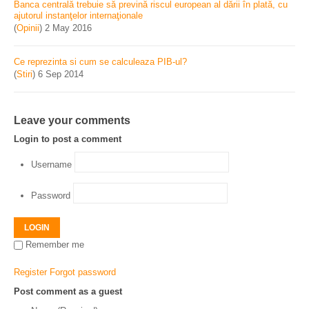
Banca centrală trebuie să prevină riscul european al dării în plată, cu
ajutorul instanţelor internaţionale
(
Opinii
)
2 May 2016
Ce reprezinta si cum se calculeaza PIB-ul?
(
Stiri
)
6 Sep 2014
Leave your comments
Login to post a comment
Username
Password
LOGIN
Remember me
Register
Forgot password
Post comment as a guest