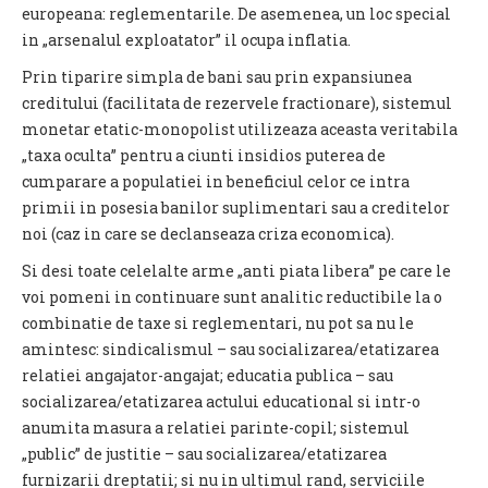
europeana: reglementarile. De asemenea, un loc special
in „arsenalul exploatator” il ocupa inflatia.
Prin tiparire simpla de bani sau prin expansiunea
creditului (facilitata de rezervele fractionare), sistemul
monetar etatic-monopolist utilizeaza aceasta veritabila
„taxa oculta” pentru a ciunti insidios puterea de
cumparare a populatiei in beneficiul celor ce intra
primii in posesia banilor suplimentari sau a creditelor
noi (caz in care se declanseaza criza economica).
Si desi toate celelalte arme „anti piata libera” pe care le
voi pomeni in continuare sunt analitic reductibile la o
combinatie de taxe si reglementari, nu pot sa nu le
amintesc: sindicalismul – sau socializarea/etatizarea
relatiei angajator-angajat; educatia publica – sau
socializarea/etatizarea actului educational si intr-o
anumita masura a relatiei parinte-copil; sistemul
„public” de justitie – sau socializarea/etatizarea
furnizarii dreptatii; si nu in ultimul rand, serviciile