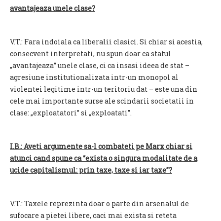
avantajeaza unele clase?
V.T.: Fara indoiala ca liberalii clasici. Si chiar si acestia,
consecvent interpretati, nu spun doar ca statul
„avantajeaza” unele clase, ci ca insasi ideea de stat –
agresiune institutionalizata intr-un monopol al
violentei legitime intr-un teritoriu dat – este una din
cele mai importante surse ale scindarii societatii in
clase: „exploatatori” si „exploatati”.
I.B.: Aveti argumente sa-l combateti pe Marx chiar si
atunci cand spune ca “exista o singura modalitate de a
ucide capitalismul: prin taxe, taxe si iar taxe”?
V.T.: Taxele reprezinta doar o parte din arsenalul de
sufocare a pietei libere, caci mai exista si reteta