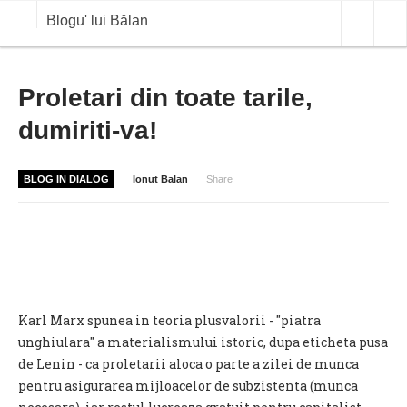
Blogu' lui Bălan
OPINII
Proletari din toate tarile,
dumiriti-va!
ANALIZE
BLOG IN DIALOG
BLOG IN DIALOG
Ionut Balan
Share
STIRI
CURS VALUTAR IN TIMP REAL
COMMODITIES
COTATII BVB
Karl Marx spunea in teoria plusvalorii - "piatra
unghiulara" a materialismului istoric, dupa eticheta pusa
de Lenin - ca proletarii aloca o parte a zilei de munca
pentru asigurarea mijloacelor de subzistenta (munca