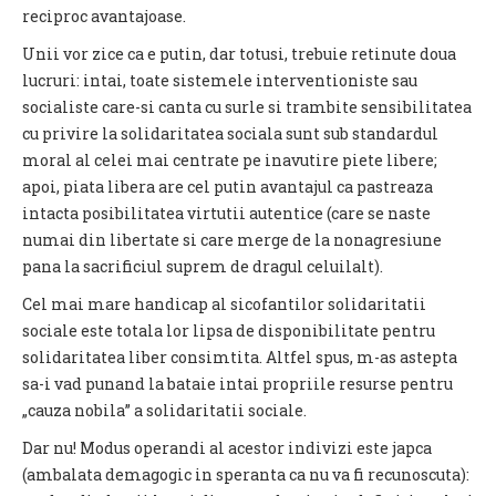
reciproc avantajoase.
Unii vor zice ca e putin, dar totusi, trebuie retinute doua
lucruri: intai, toate sistemele interventioniste sau
socialiste care-si canta cu surle si trambite sensibilitatea
cu privire la solidaritatea sociala sunt sub standardul
moral al celei mai centrate pe inavutire piete libere;
apoi, piata libera are cel putin avantajul ca pastreaza
intacta posibilitatea virtutii autentice (care se naste
numai din libertate si care merge de la nonagresiune
pana la sacrificiul suprem de dragul celuilalt).
Cel mai mare handicap al sicofantilor solidaritatii
sociale este totala lor lipsa de disponibilitate pentru
solidaritatea liber consimtita. Altfel spus, m-as astepta
sa-i vad punand la bataie intai propriile resurse pentru
„cauza nobila” a solidaritatii sociale.
Dar nu! Modus operandi al acestor indivizi este japca
(ambalata demagogic in speranta ca nu va fi recunoscuta):