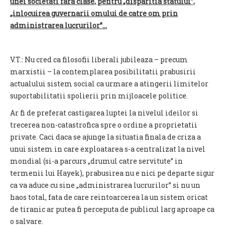
unei societati fara clase, pentru „disparitia statului”,
„inlocuirea guvernarii omului de catre om prin
administrarea lucrurilor”...
V.T.: Nu cred ca filosofii liberali jubileaza – precum
marxistii – la contemplarea posibilitatii prabusirii
actualului sistem social ca urmare a atingerii limitelor
suportabilitatii spolierii prin mijloacele politice.
Ar fi de preferat castigarea luptei la nivelul ideilor si
trecerea non-catastrofica spre o ordine a proprietatii
private. Caci daca se ajunge la situatia finala de criza a
unui sistem in care exploatarea s-a centralizat la nivel
mondial (si-a parcurs „drumul catre servitute” in
termenii lui Hayek), prabusirea nu e nici pe departe sigur
ca va aduce cu sine „administrarea lucrurilor” si nu un
haos total, fata de care reintoarcerea la un sistem oricat
de tiranic ar putea fi perceputa de publicul larg aproape ca
o salvare.