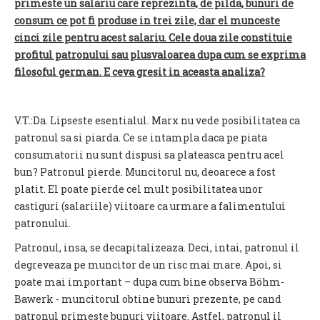
primeste un salariu care reprezinta, de pilda, bunuri de
consum ce pot fi produse in trei zile, dar el munceste
cinci zile pentru acest salariu. Cele doua zile constituie
profitul patronului sau plusvaloarea dupa cum se exprima
filosoful german. E ceva gresit in aceasta analiza?
V.T.:Da. Lipseste esentialul. Marx nu vede posibilitatea ca
patronul sa si piarda. Ce se intampla daca pe piata
consumatorii nu sunt dispusi sa plateasca pentru acel
bun? Patronul pierde. Muncitorul nu, deoarece a fost
platit. El poate pierde cel mult posibilitatea unor
castiguri (salariile) viitoare ca urmare a falimentului
patronului.
Patronul, insa, se decapitalizeaza. Deci, intai, patronul il
degreveaza pe muncitor de un risc mai mare. Apoi, si
poate mai important – dupa cum bine observa Böhm-
Bawerk - muncitorul obtine bunuri prezente, pe cand
patronul primeste bunuri viitoare. Astfel, patronul il