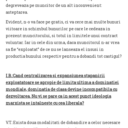
degreveaza pe muncitor de un alt inconvenient:
asteptarea.
Evident, n-o va face pe gratis, ci va cere mai multe bunuri
viitoare in schimbul bunurilor pe care le cedeaza in
prezent muncitorului, si totul in limitele unui contract
voluntar. Iar in cele din urma, daca muncitorul n-ar vrea
sa fie “exploatat” de ce nu se lanseaza el insusi in
productia bunului respectiv pentru a dobandi tot castigul?
I.B.:Cand centralizarea si expansiunea stapanirii
exploatatoare se apropie de limita ultima a dominatiei
mondiale, dominatia de clasa devine incompatibila cu
dezvoltarea. Nu vi se pare ca in acest punct ideologia
marxista se intalneste cu cea liberala?
V.T.:Exista doua modalitati de dobandire a celor necesare