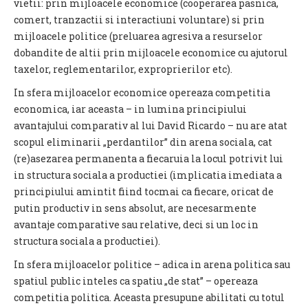
vietii: prin mijloacele economice (cooperarea pasnica,
comert, tranzactii si interactiuni voluntare) si prin
mijloacele politice (preluarea agresiva a resurselor
dobandite de altii prin mijloacele economice cu ajutorul
taxelor, reglementarilor, exproprierilor etc).
In sfera mijloacelor economice opereaza competitia
economica, iar aceasta – in lumina principiului
avantajului comparativ al lui David Ricardo – nu are atat
scopul eliminarii „perdantilor” din arena sociala, cat
(re)asezarea permanenta a fiecaruia la locul potrivit lui
in structura sociala a productiei (implicatia imediata a
principiului amintit fiind tocmai ca fiecare, oricat de
putin productiv in sens absolut, are necesarmente
avantaje comparative sau relative, deci si un loc in
structura sociala a productiei).
In sfera mijloacelor politice – adica in arena politica sau
spatiul public inteles ca spatiu „de stat” – opereaza
competitia politica. Aceasta presupune abilitati cu totul