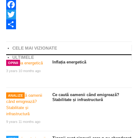
Facebook
Twitter
Share
CELE MAI VIZIONATE
ULTIMELE
Inflația energetică
OPINII
3 years 10 months ago
Ce caută oamenii când emigrează?
ANALIZE
Stabilitate și infrastructură
9 years 11 months ago