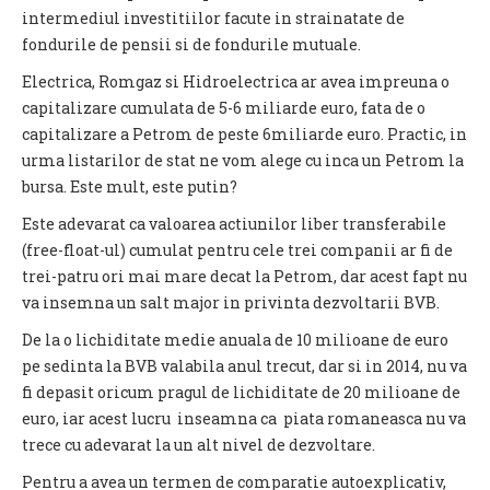
intermediul investitiilor facute in strainatate de
fondurile de pensii si de fondurile mutuale.
Electrica, Romgaz si Hidroelectrica ar avea impreuna o
capitalizare cumulata de 5-6 miliarde euro, fata de o
capitalizare a Petrom de peste 6miliarde euro. Practic, in
urma listarilor de stat ne vom alege cu inca un Petrom la
bursa. Este mult, este putin?
Este adevarat ca valoarea actiunilor liber transferabile
(free-float-ul) cumulat pentru cele trei companii ar fi de
trei-patru ori mai mare decat la Petrom, dar acest fapt nu
va insemna un salt major in privinta dezvoltarii BVB.
De la o lichiditate medie anuala de 10 milioane de euro
pe sedinta la BVB valabila anul trecut, dar si in 2014, nu va
fi depasit oricum pragul de lichiditate de 20 milioane de
euro, iar acest lucru inseamna ca piata romaneasca nu va
trece cu adevarat la un alt nivel de dezvoltare.
Pentru a avea un termen de comparatie autoexplicativ,