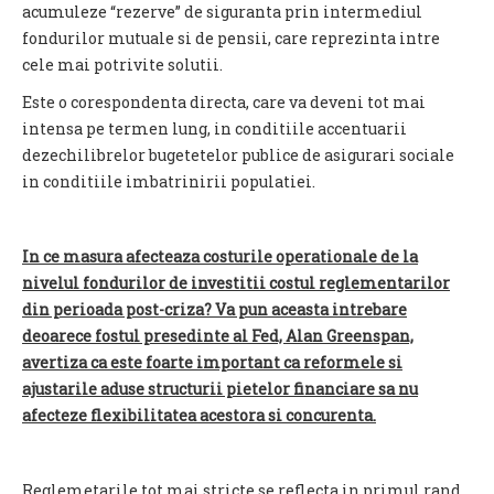
acumuleze “rezerve” de siguranta prin intermediul
fondurilor mutuale si de pensii, care reprezinta intre
cele mai potrivite solutii.
Este o corespondenta directa, care va deveni tot mai
intensa pe termen lung, in conditiile accentuarii
dezechilibrelor bugetetelor publice de asigurari sociale
in conditiile imbatrinirii populatiei.
In ce masura afecteaza costurile operationale de la
nivelul fondurilor de investitii costul reglementarilor
din perioada post-criza? Va pun aceasta intrebare
deoarece fostul presedinte al Fed, Alan Greenspan,
avertiza ca este foarte important ca reformele si
ajustarile aduse structurii pietelor financiare sa nu
afecteze flexibilitatea acestora si concurenta.
Reglemetarile tot mai stricte se reflecta in primul rand