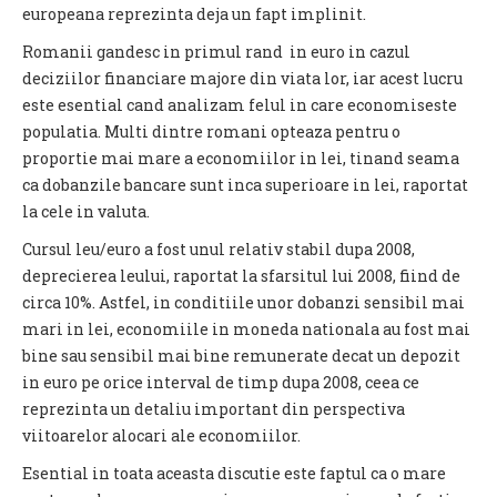
europeana reprezinta deja un fapt implinit.
Romanii gandesc in primul rand in euro in cazul
deciziilor financiare majore din viata lor, iar acest lucru
este esential cand analizam felul in care economiseste
populatia. Multi dintre romani opteaza pentru o
proportie mai mare a economiilor in lei, tinand seama
ca dobanzile bancare sunt inca superioare in lei, raportat
la cele in valuta.
Cursul leu/euro a fost unul relativ stabil dupa 2008,
deprecierea leului, raportat la sfarsitul lui 2008, fiind de
circa 10%. Astfel, in conditiile unor dobanzi sensibil mai
mari in lei, economiile in moneda nationala au fost mai
bine sau sensibil mai bine remunerate decat un depozit
in euro pe orice interval de timp dupa 2008, ceea ce
reprezinta un detaliu important din perspectiva
viitoarelor alocari ale economiilor.
Esential in toata aceasta discutie este faptul ca o mare