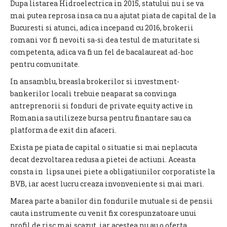
Dupa listarea Hidroelectrica in 2015, statului nu i se va
mai putea reprosa insa ca nu a ajutat piata de capital de la
Bucuresti si atunci, adica incepand cu 2016, brokerii
romani vor fi nevoiti sa-si dea testul de maturitate si
competenta, adica va fi un fel de bacalaureat ad-hoc
pentru comunitate.
In ansamblu, breasla brokerilor si investment-
bankerilor locali trebuie neaparat sa convinga
antreprenorii si fonduri de private equity active in
Romania sa utilizeze bursa pentru finantare sau ca
platforma de exit din afaceri.
Exista pe piata de capital o situatie si mai neplacuta
decat dezvoltarea redusa a pietei de actiuni. Aceasta
consta in lipsa unei piete a obligatiunilor corporatiste la
BVB, iar acest lucru creaza invonveniente si mai mari.
Marea parte a banilor din fondurile mutuale si de pensii
cauta instrumente cu venit fix corespunzatoare unui
profil de risc mai scazut, iar acestea nu au o oferta