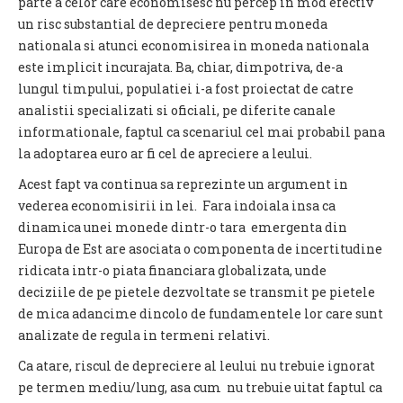
parte a celor care economisesc nu percep in mod efectiv
un risc substantial de depreciere pentru moneda
nationala si atunci economisirea in moneda nationala
este implicit incurajata. Ba, chiar, dimpotriva, de-a
lungul timpului, populatiei i-a fost proiectat de catre
analistii specializati si oficiali, pe diferite canale
informationale, faptul ca scenariul cel mai probabil pana
la adoptarea euro ar fi cel de apreciere a leului.
Acest fapt va continua sa reprezinte un argument in
vederea economisirii in lei. Fara indoiala insa ca
dinamica unei monede dintr-o tara emergenta din
Europa de Est are asociata o componenta de incertitudine
ridicata intr-o piata financiara globalizata, unde
deciziile de pe pietele dezvoltate se transmit pe pietele
de mica adancime dincolo de fundamentele lor care sunt
analizate de regula in termeni relativi.
Ca atare, riscul de depreciere al leului nu trebuie ignorat
pe termen mediu/lung, asa cum nu trebuie uitat faptul ca