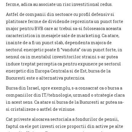
ferme, adica au asociate un risc investitional redus.
Astfel de companii din sectoare cu profil defensiv si
platitoare ferme de dividende reprezinta un punct forte
major pentru BVB care ar trebui sa-si foloseasca aceasta
caracteristica in mesajele sale de marketing. Ca atare,
inainte de a fi un punct slab, dependenta majora de
sectorul energetic poate fi “vanduta” ca un punct forte, in
sensul ca in mentalul investitorilor straini s-ar putea
induce treptat perceptia ca pentru expunere pe sectorul
energetic din Europa Centrala si de Est, bursa de la
Bucuresti este o alternativa puternica.
Bursa din Israel, spre exemplu, s-a consacrat ca o bursa a
companiilor din IT/tehnologie, urmand o strategie clara
in acest sens. Ca atare si bursa de la Bucuresti ar putea sa-
si cristalizeze o astfel de viziune.
Cat priveste alocarea sectoriala a fondurilor de pensii,
faptul ca ele pot investi orice proportii din active pe alte