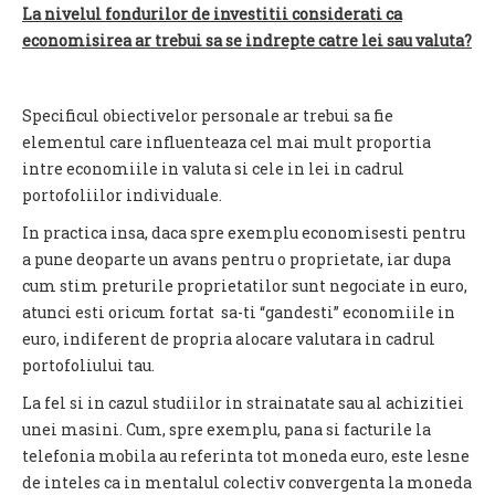
La nivelul fondurilor de investitii considerati ca
economisirea ar trebui sa se indrepte catre lei sau valuta?
Specificul obiectivelor personale ar trebui sa fie
elementul care influenteaza cel mai mult proportia
intre economiile in valuta si cele in lei in cadrul
portofoliilor individuale.
In practica insa, daca spre exemplu economisesti pentru
a pune deoparte un avans pentru o proprietate, iar dupa
cum stim preturile proprietatilor sunt negociate in euro,
atunci esti oricum fortat sa-ti “gandesti” economiile in
euro, indiferent de propria alocare valutara in cadrul
portofoliului tau.
La fel si in cazul studiilor in strainatate sau al achizitiei
unei masini. Cum, spre exemplu, pana si facturile la
telefonia mobila au referinta tot moneda euro, este lesne
de inteles ca in mentalul colectiv convergenta la moneda