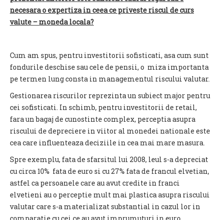
necesara o expertiza in ceea ce priveste riscul de curs
valute – moneda locala?
Cum am spus, pentru investitorii sofisticati, asa cum sunt
fondurile deschise sau cele de pensii, o miza importanta
pe termen lung consta in managementul riscului valutar.
Gestionarea riscurilor reprezinta un subiect major pentru
cei sofisticati. In schimb, pentru investitorii de retail,
fara un bagaj de cunostinte complex, perceptia asupra
riscului de depreciere in viitor al monedei nationale este
cea care influenteaza deciziile in cea mai mare masura.
Spre exemplu, fata de sfarsitul lui 2008, leul s-a depreciat
cu circa 10% fata de euro si cu 27% fata de francul elvetian,
astfel ca persoanele care au avut credite in franci
elvetieni au o perceptie mult mai plastica asupra riscului
valutar care s-a materializat substantial in cazul lor in
comparatie cu cei ce au avut imprumuturi in euro.