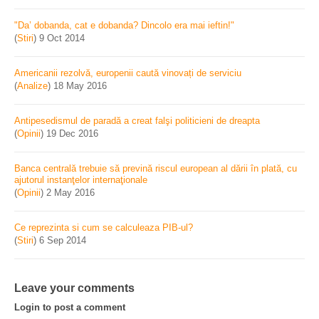
"Da’ dobanda, cat e dobanda? Dincolo era mai ieftin!"
(
Stiri
)
9 Oct 2014
Americanii rezolvă, europenii caută vinovați de serviciu
(
Analize
)
18 May 2016
Antipesedismul de paradă a creat falşi politicieni de dreapta
(
Opinii
)
19 Dec 2016
Banca centrală trebuie să prevină riscul european al dării în plată, cu
ajutorul instanţelor internaţionale
(
Opinii
)
2 May 2016
Ce reprezinta si cum se calculeaza PIB-ul?
(
Stiri
)
6 Sep 2014
Leave your comments
Login to post a comment