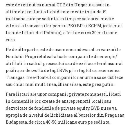
este de retinut ca numai OTP din Ungaria a avut in
ultimele trei luni o lichiditate medie in jur de 19
milioane euro pe sedinta, in timp ce valoarea medie
zilnica a tranzactiilor pentru PKO BP si KGHM, (cele mai
lichide titluri din Polonia), a fost de circa 30 milioane
euro.
Pe de alta parte, este de asemenea adevarat ca vanzarile
Fondului Proprietatea la toate companiile de energie/
utilitati in cadrul procesului sau de exit accelerat asumat
public, ar dezvolta de fapt BVB prin faptul ca, asemenea
Transgaz, free-float-ul companiilor ar urma sa se dubleze
sau chiar mai mult. Insa, chiar si asa, este prea putin.
Fara listari ale unor companii private romanesti, lideri
in domeniile lor, create de antreprenorii locali sau
dezvoltate de fondurile de private equity, BVB nu se va
apropia de nivelul de lichiditate al burselor din Praga sau
Budapesta, de circa 40-50 milioane euro pe sedinta.