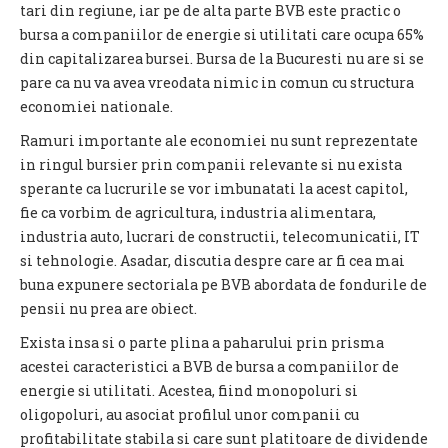
tari din regiune, iar pe de alta parte BVB este practic o
bursa a companiilor de energie si utilitati care ocupa 65%
din capitalizarea bursei. Bursa de la Bucuresti nu are si se
pare ca nu va avea vreodata nimic in comun cu structura
economiei nationale.
Ramuri importante ale economiei nu sunt reprezentate
in ringul bursier prin companii relevante si nu exista
sperante ca lucrurile se vor imbunatati la acest capitol,
fie ca vorbim de agricultura, industria alimentara,
industria auto, lucrari de constructii, telecomunicatii, IT
si tehnologie. Asadar, discutia despre care ar fi cea mai
buna expunere sectoriala pe BVB abordata de fondurile de
pensii nu prea are obiect.
Exista insa si o parte plina a paharului prin prisma
acestei caracteristici a BVB de bursa a companiilor de
energie si utilitati. Acestea, fiind monopoluri si
oligopoluri, au asociat profilul unor companii cu
profitabilitate stabila si care sunt platitoare de dividende