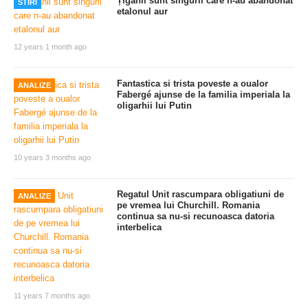
Țiganii sunt singurii care n-au abandonat
STIRI
etalonul aur
12 years 1 month ago
Fantastica si trista poveste a oualor
ANALIZE
Fabergé ajunse de la familia imperiala la
oligarhii lui Putin
10 years 3 months ago
Regatul Unit rascumpara obligatiuni de
ANALIZE
pe vremea lui Churchill. Romania
continua sa nu-si recunoasca datoria
interbelica
11 years 7 months ago