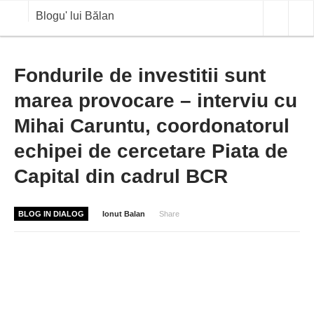
Blogu' lui Bălan
OPINII
Fondurile de investitii sunt
marea provocare – interviu cu
ANALIZE
Mihai Caruntu, coordonatorul
BLOG IN DIALOG
echipei de cercetare Piata de
STIRI
Capital din cadrul BCR
CURS VALUTAR IN TIMP REAL
COMMODITIES
BLOG IN DIALOG
Ionut Balan
Share
COTATII BVB