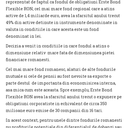
reprezentat de faptul ca fondul de obligatiuni Erste Bond
Flexible RON, cel mai mare fond regional care a atins
active de 1,4 miliarde euro, avea la sfarsitul anului trecut
49% din active detinute in instrumente denominate in
valuta in conditiile in care acesta este un fond
denominat in lei.
Decizia a venit in conditiile in care fondul a atins o
dimensiune relativ mare fata de dimensiunea pietei
financiare romanesti.
Cel mai mare fond romanesc, alaturi de alte fondurile
mutuale si cele de pensii au fost nevoite sa exporte o
parte destul de importanta din economisirea interna,
asa mica cum este aceasta. Spre exemplu, Erste Bond
Flexible RON avea la sfarsitul anului trecut o expunere pe
obligatiuni corporatiste in echivalent de circa 350
milioane euro emise de 30 companii din 16 tari.
In acest context, pentru unele dintre fondurile romanesti
nu profiturile potentiale din diferentialul de dobanzi sau