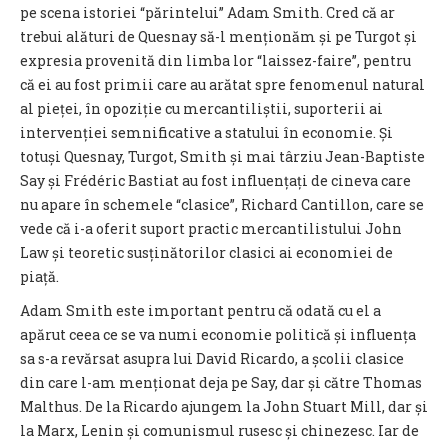
pe scena istoriei “părintelui” Adam Smith. Cred că ar
trebui alături de Quesnay să-l menționăm și pe Turgot și
expresia provenită din limba lor “laissez-faire”, pentru
că ei au fost primii care au arătat spre fenomenul natural
al pieței, în opoziție cu mercantiliștii, suporterii ai
intervenției semnificative a statului în economie. Și
totuși Quesnay, Turgot, Smith și mai târziu Jean-Baptiste
Say și Frédéric Bastiat au fost influențați de cineva care
nu apare în schemele “clasice”, Richard Cantillon, care se
vede că i-a oferit suport practic mercantilistului John
Law și teoretic susținătorilor clasici ai economiei de
piață.
Adam Smith este important pentru că odată cu el a
apărut ceea ce se va numi economie politică și influența
sa s-a revărsat asupra lui David Ricardo, a școlii clasice
din care l-am menționat deja pe Say, dar și către Thomas
Malthus. De la Ricardo ajungem la John Stuart Mill, dar și
la Marx, Lenin și comunismul rusesc și chinezesc. Iar de