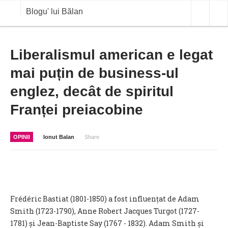
Blogu' lui Bălan
OPINII
Liberalismul american e legat
mai puțin de business-ul
ANALIZE
englez, decât de spiritul
BLOG IN DIALOG
Franței preiacobine
STIRI
CURS VALUTAR IN TIMP REAL
OPINII
Ionut Balan
Share
COMMODITIES
COTATII BVB
Frédéric Bastiat (1801-1850) a fost influențat de Adam
Smith (1723-1790), Anne Robert Jacques Turgot (1727-
1781) și Jean-Baptiste Say (1767 - 1832). Adam Smith și