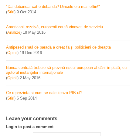
"Da’ dobanda, cat e dobanda? Dincolo era mai ieftin!"
(
Stiri
)
9 Oct 2014
Americanii rezolvă, europenii caută vinovați de serviciu
(
Analize
)
18 May 2016
Antipesedismul de paradă a creat falşi politicieni de dreapta
(
Opinii
)
19 Dec 2016
Banca centrală trebuie să prevină riscul european al dării în plată, cu
ajutorul instanţelor internaţionale
(
Opinii
)
2 May 2016
Ce reprezinta si cum se calculeaza PIB-ul?
(
Stiri
)
6 Sep 2014
Leave your comments
Login to post a comment