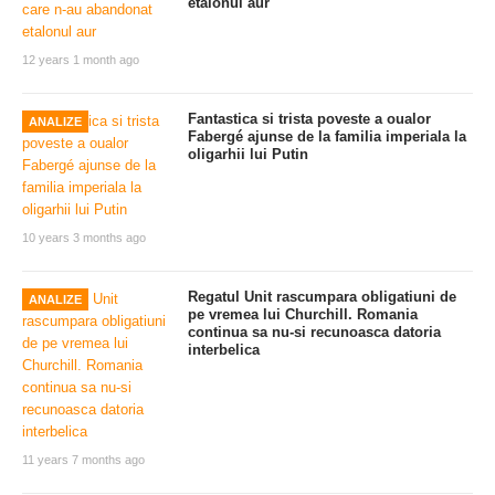
etalonul aur
12 years 1 month ago
Fantastica si trista poveste a oualor
ANALIZE
Fabergé ajunse de la familia imperiala la
oligarhii lui Putin
10 years 3 months ago
Regatul Unit rascumpara obligatiuni de
ANALIZE
pe vremea lui Churchill. Romania
continua sa nu-si recunoasca datoria
interbelica
11 years 7 months ago