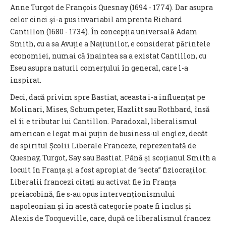
Anne Turgot de François Quesnay (1694 - 1774). Dar asupra
celor cinci şi-a pus invariabil amprenta Richard
Cantillon (1680 - 1734). În concepția universală Adam
Smith, cu a sa Avuție a Națiunilor, e considerat părintele
economiei, numai că înaintea sa a existat Cantillon, cu
Eseu asupra naturii comerțului în general, care l-a
inspirat.
Deci, dacă privim spre Bastiat, aceasta i-a influențat pe
Molinari, Mises, Schumpeter, Hazlitt sau Rothbard, însă
el îi e tributar lui Cantillon. Paradoxal, liberalismul
american e legat mai puțin de business-ul englez, decât
de spiritul Școlii Liberale Franceze, reprezentată de
Quesnay, Turgot, Say sau Bastiat. Până și scoțianul Smith a
locuit în Franța și a fost apropiat de “secta” fiziocraților.
Liberalii francezi citaţi au activat fie în Franța
preiacobină, fie s-au opus intervenționismului
napoleonian și în acestă categorie poate fi inclus și
Alexis de Tocqueville, care, după ce liberalismul francez