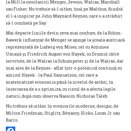
la Mill la neoclasicii Menger, Jevons, Walras, Marshall
sau Fisher. Nu trebuie să-l uităm însă pe Malthus, fiindcă
el l-a inspirat pe John Maynard Keynes, care s-a străduit
să-l combată pe Say.
Mai departe liniile devin ceva mai confuze, de la Böhm-
Bawerk influențat de Menger se ajunge la școala austriacă
reprezentată de Ludwig von Mises, cel cu Acțiunea
Umană și Friedrich August von Hayek, cu Drumul către
servitute, de la Walras la Schumpeter și de la Walras, dar
mai ales de la Keynes - aflat într-o polemică continuă cu
amicul Hayek - la Paul Samuelson, cel care a
matematizat economia până la nivelul de astăzi, în
încercarea de a o optimiza, cu riscul de a afecta legile
naturii după cum observa Nassim Nicholas Taleb.
Nu trebuie să uităm în vremurile moderne, desigur, de
Milton Friedman, Stiglitz, Bénassy, Hicks, Lucas Jr. sau
Barro.