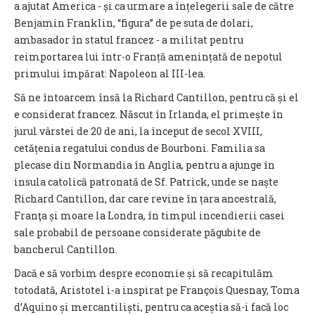
a ajutat America - și ca urmare a înțelegerii sale de către
Benjamin Franklin, “figura” de pe suta de dolari,
ambasador în statul francez - a militat pentru
reimportarea lui într-o Franță amenințată de nepotul
primului împărat: Napoleon al III-lea.
Să ne întoarcem însă la Richard Cantillon, pentru că și el
e considerat francez. Născut în Irlanda, el primește în
jurul vârstei de 20 de ani, la început de secol XVIII,
cetățenia regatului condus de Bourboni. Familia sa
plecase din Normandia în Anglia, pentru a ajunge în
insula catolică patronată de Sf. Patrick, unde se naște
Richard Cantillon, dar care revine în țara ancestrală,
Franţa și moare la Londra, în timpul incendierii casei
sale probabil de persoane considerate păgubite de
bancherul Cantillon.
Dacă e să vorbim despre economie și să recapitulăm
totodată, Aristotel i-a inspirat pe François Quesnay, Toma
d’Aquino și mercantiliști, pentru ca aceștia să-i facă loc