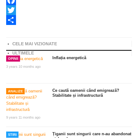
Facebook
Twitter
Share
CELE MAI VIZIONATE
ULTIMELE
Inflația energetică
OPINII
3 years 10 months ago
Ce caută oamenii când emigrează?
ANALIZE
Stabilitate și infrastructură
9 years 11 months ago
Țiganii sunt singurii care n-au abandonat
STIRI