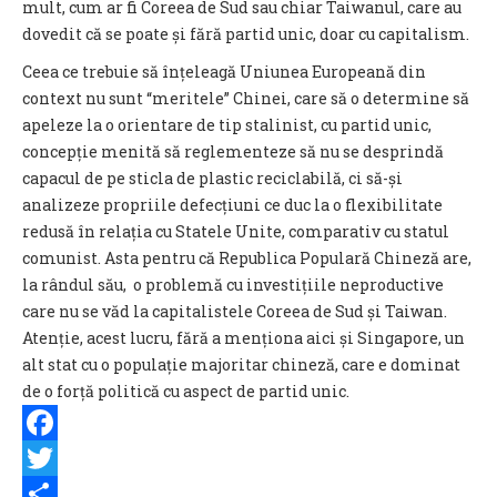
mult, cum ar fi Coreea de Sud sau chiar Taiwanul, care au
dovedit că se poate și fără partid unic, doar cu capitalism.
Ceea ce trebuie să înțeleagă Uniunea Europeană din
context nu sunt
“meritele” Chinei, care s
ă o determine să
apeleze la o orientare de tip stalinist, cu partid unic,
concepție menită să reglementeze să nu se desprindă
capacul de pe sticla de plastic reciclabilă, ci să-și
analizeze propriile defecțiuni ce duc la o flexibilitate
redusă în relația cu Statele Unite, comparativ cu statul
comunist. Asta pentru că Republica Populară Chineză are,
la rândul său, o problemă cu investițiile neproductive
care nu se văd la capitalistele Coreea de Sud și Taiwan.
Atenție, acest lucru, fără a menționa aici și Singapore, un
alt stat cu o populație majoritar chineză, care e dominat
de o forță politică cu aspect de partid unic.
Facebook
Twitter