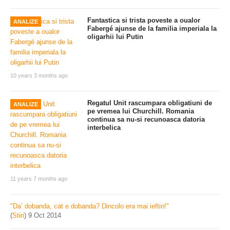
Fantastica si trista poveste a oualor
ANALIZE
Fabergé ajunse de la familia imperiala la
oligarhii lui Putin
10 years 3 months ago
Regatul Unit rascumpara obligatiuni de
ANALIZE
pe vremea lui Churchill. Romania
continua sa nu-si recunoasca datoria
interbelica
11 years 7 months ago
"Da’ dobanda, cat e dobanda? Dincolo era mai ieftin!"
(
Stiri
)
9 Oct 2014