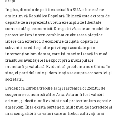
drept.
În plus, dincolo de politica actuală a SUA, e bine să ne
amintim că Republica Populară Chineză este extrem de
departe de a reprezenta vreun exemplu de libertate
comercială și economică. Dimpotrivă, este un model de
protecționism intern combinat cu abuzarea piețelor
libere din exterior. O economie dirijată, dopată cu
subvenții, credite și alte privilegii acordate prin
intervenționism de stat, care își maximizează în mod
fraudulos avantajele la export prin manipulare
monetară și valutară. Evident că problema nu e China în
sine, ci partidul unic și dominația sa asupra economiei și
societății.
Evident că Europa trebuie să își lărgească orizontul de
cooperare economică către Asia. Asta ar fi fost valabil
oricum, și dacă n-ar fi existat noul protecționism agresiv
american. Însă există parteneri mult mai de încredere și
mai compatibili ca valori care ar trebui cultivați mai