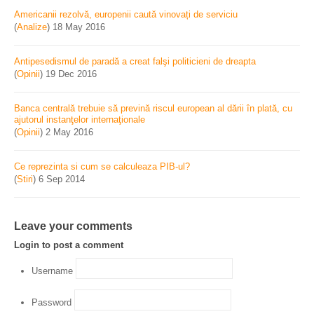
Americanii rezolvă, europenii caută vinovați de serviciu
(
Analize
)
18 May 2016
Antipesedismul de paradă a creat falşi politicieni de dreapta
(
Opinii
)
19 Dec 2016
Banca centrală trebuie să prevină riscul european al dării în plată, cu
ajutorul instanţelor internaţionale
(
Opinii
)
2 May 2016
Ce reprezinta si cum se calculeaza PIB-ul?
(
Stiri
)
6 Sep 2014
Leave your comments
Login to post a comment
Username
Password