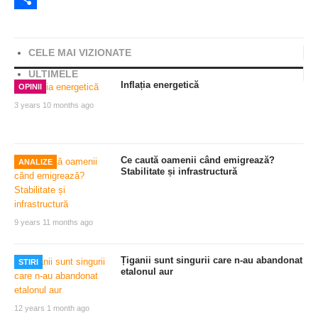
Share
CELE MAI VIZIONATE
ULTIMELE
Inflația energetică
OPINII
3 years 10 months ago
Ce caută oamenii când emigrează?
ANALIZE
Stabilitate și infrastructură
9 years 11 months ago
Țiganii sunt singurii care n-au abandonat
STIRI
etalonul aur
12 years 1 month ago