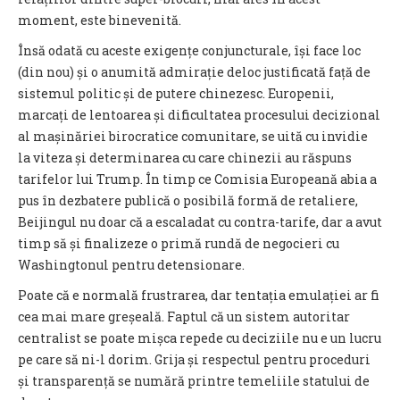
moment, este binevenită.
Însă odată cu aceste exigențe conjuncturale, își face loc
(din nou) și o anumită admirație deloc justificată față de
sistemul politic și de putere chinezesc. Europenii,
marcați de lentoarea și dificultatea procesului decizional
al mașinăriei birocratice comunitare, se uită cu invidie
la viteza și determinarea cu care chinezii au răspuns
tarifelor lui Trump. În timp ce Comisia Europeană abia a
pus în dezbatere publică o posibilă formă de retaliere,
Beijingul nu doar că a escaladat cu contra-tarife, dar a avut
timp să și finalizeze o primă rundă de negocieri cu
Washingtonul pentru detensionare.
Poate că e normală frustrarea, dar tentația emulației ar fi
cea mai mare greșeală. Faptul că un sistem autoritar
centralist se poate mișca repede cu deciziile nu e un lucru
pe care să ni-l dorim. Grija și respectul pentru proceduri
și transparență se numără printre temeliile statului de