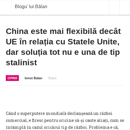
Blogu' lui Bălan
OPINII
China este mai flexibilă decât
UE în relația cu Statele Unite,
ANALIZE
dar soluția tot nu e una de tip
BLOG IN DIALOG
stalinist
STIRI
CURS VALUTAR IN TIMP REAL
OPINII
Ionut Balan
Share
COMMODITIES
COTATII BVB
Când o superputere mondială declanșează un război
comercial, e firesc pentru oricine să-și caute aliați, cum se
întâmplă în cazul oricărui tip de război. Problema e că,