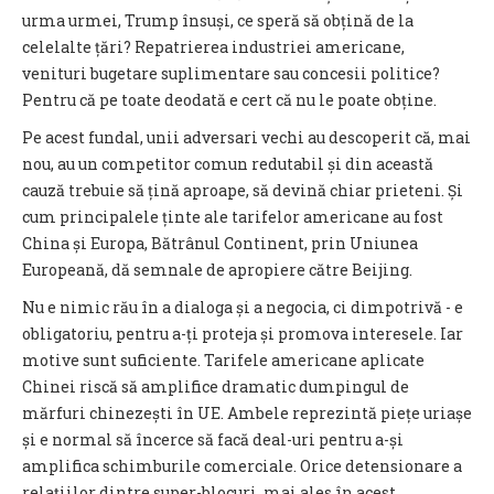
urma urmei, Trump însuși, ce speră să obțină de la
celelalte țări? Repatrierea industriei americane,
venituri bugetare suplimentare sau concesii politice?
Pentru că pe toate deodată e cert că nu le poate obține.
Pe acest fundal, unii adversari vechi au descoperit că, mai
nou, au un competitor comun redutabil și din această
cauză trebuie să țină aproape, să devină chiar prieteni. Și
cum principalele ținte ale tarifelor americane au fost
China și Europa, Bătrânul Continent, prin Uniunea
Europeană, dă semnale de apropiere către Beijing.
Nu e nimic rău în a dialoga și a negocia, ci dimpotrivă - e
obligatoriu, pentru a-ți proteja și promova interesele. Iar
motive sunt suficiente. Tarifele americane aplicate
Chinei riscă să amplifice dramatic dumpingul de
mărfuri chinezești în UE. Ambele reprezintă piețe uriașe
și e normal să încerce să facă deal-uri pentru a-și
amplifica schimburile comerciale. Orice detensionare a
relațiilor dintre super-blocuri, mai ales în acest