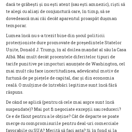
dacă te grăbești și nu ești atent (sau ești amnezic), riști să
te alegi cu aliați de conjunctură care, în timp, să se
dovedească mai răi decât aparentul proaspăt dușman
temporar.
Lumea încă nu s-a trezit bine din șocul politicii
protecționiste dure promovate de președintele Statelor
Unite, Donald J. Trump, în al doilea mandat al său la Casa
Albă. Mai mult decât procentele diferitelor tipuri de
tarife punitive pe importuri anunțate de Washington, cel
mai mult rău face incertitudinea, adevăratul motiv de
furtună de pe piețele de capital, dar și din economia
reală. O mulțime de întrebări legitime sunt încă fără
răspuns.
De când se aplică (pentru că cele mai aspre sunt încă
suspendate)? Mai pot fi negociate excepții sau reduceri?
Ce e de făcut pentru a le obține? Cât de departe se poate
merge cu compromisurile pentru deal-uri comerciale
favorabile cu SUA? Merită să faci asta? Și în fond și la