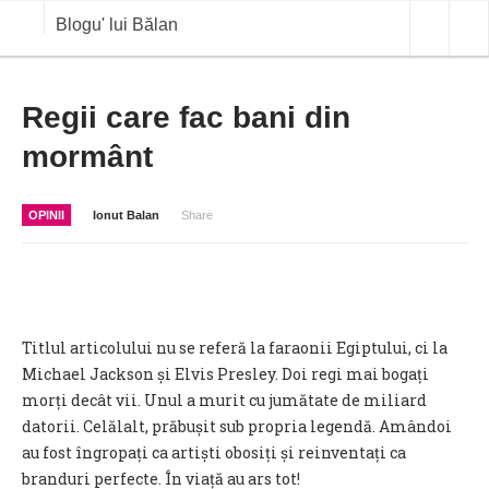
Blogu' lui Bălan
OPINII
Regii care fac bani din
mormânt
ANALIZE
BLOG IN DIALOG
OPINII
Ionut Balan
Share
STIRI
CURS VALUTAR IN TIMP REAL
COMMODITIES
Titlul articolului nu se referă la faraonii Egiptului, ci la
COTATII BVB
Michael Jackson și Elvis Presley. Doi regi mai bogați
morți decât vii. Unul a murit cu jumătate de miliard
datorii. Celălalt, prăbușit sub propria legendă. Amândoi
au fost îngropați ca artiști obosiți și reinventați ca
branduri perfecte. În viață au ars tot!