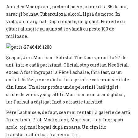
Amedeo Modigliani, pictorul boem, a murit la 35 de ani,
sărac și bolnav. Tuberculoză, alcool, lipsă de noroc. În
viață, un marginal. După moarte, un gigant. Femeile cu
gâturi alungite au ajuns să se vândă cu peste 100 de
milioane.
Și apoi, Jim Morrison. Solistul The Doors, mort la 27 de
ani, într-o cadă pariziană. Oficial, stop cardiac. Neoficial,
exces. A fost îngropat la Père Lachaise, fără fast, ca un
exilat. Astăzi, mormântul lui e printre cele mai vizitate
din lume. Un altar profan unde pelerinii lasă țigări,
sticle de whisky și graffiti. Morrison e un brand global,
iar Parisul a câștigat încă o atracție turistică.
Père Lachaise e, de fapt, cea mai rentabilă galerie de artă
în aer liber. Piaf, Modigliani, Morrison - toți îngropați
acolo, toți mai bogați după moarte. Un cimitir
transformat în bursă a nemuririi.