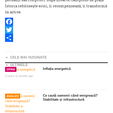
Istoria refolosește eroii, îi recompensează, îi transformă
în active.
Facebook
Twitter
Share
CELE MAI VIZIONATE
ULTIMELE
Inflația energetică
OPINII
3 years 11 months ago
Ce caută oamenii când emigrează?
ANALIZE
Stabilitate și infrastructură