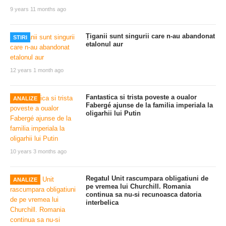
9 years 11 months ago
Țiganii sunt singurii care n-au abandonat
STIRI
etalonul aur
12 years 1 month ago
Fantastica si trista poveste a oualor
ANALIZE
Fabergé ajunse de la familia imperiala la
oligarhii lui Putin
10 years 3 months ago
Regatul Unit rascumpara obligatiuni de
ANALIZE
pe vremea lui Churchill. Romania
continua sa nu-si recunoasca datoria
interbelica