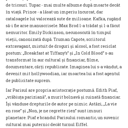
de tricouri. Tupac - mai multe albume după moarte decât
în viață. Prince - a lăsat un imperiu încurcat, dar
cataloagele lui valorează sute de milioane. Kafka, rugând
să-i fie arse manuscrisele. Max Brod l-a trădat și l-a făcut
nemuritor. Emily Dickinson, necunoscută în timpul
vieții, canonizată după. Truman Capote, scriitorul
extravagant, mistuit de droguri și alcool, a fost reciclat
postum: „Breakfast at Tiffany’s” și „In Cold Blood” s-au
transformat în aur cultural și financiar, filme,
documentare, cărți republicate. Imaginea lui s-a vândut, a
devenit mit hollywoodian, iar moartea lui a fost agentul
de publicitate suprem.
Iar Parisul are propria aristocrație postumă. Edith Piaf,
„vrăbiuța pariziană”, a murit bolnavă și ruinată financiar.
Își vânduse drepturile de autor pe nimic. Astăzi, „La vie
en rose” și „Non, je ne regrette rien” sunt imnuri
planetare. Piaf e brandul Parisului romantic, un suvenir
cultural mai puternic decât turnul Eiffel.