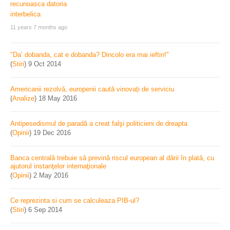
11 years 7 months ago
"Da’ dobanda, cat e dobanda? Dincolo era mai ieftin!"
(
Stiri
)
9 Oct 2014
Americanii rezolvă, europenii caută vinovați de serviciu
(
Analize
)
18 May 2016
Antipesedismul de paradă a creat falşi politicieni de dreapta
(
Opinii
)
19 Dec 2016
Banca centrală trebuie să prevină riscul european al dării în plată, cu
ajutorul instanţelor internaţionale
(
Opinii
)
2 May 2016
Ce reprezinta si cum se calculeaza PIB-ul?
(
Stiri
)
6 Sep 2014