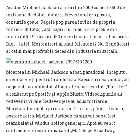
Așadar, Michael Jackson a murit în 2009 cu peste 500 de
milioane de dolari datorii. Neverland era pustiu,
conturile goale. Regele pop părea învins de propria
himeră. Și totuși, azi, copiii lui n-au nicio problemă
materială. Prince are 150 de milioane. Paris - tot pe acolo.
Bigi - la fel. Moștenitori ai unui faliment? Nu. Beneficiari
ai celui mai profitabil deces din industria muzicală.
Moartea lui Michael Jackson a fost, paradoxal, începutul
unei noi vieți pentru brandul său. Executorii au vândut, au
negociat, au exploatat. Albumele s-au reeditat. „Thriller”
a renăscut pe Spotify și Apple Music. Videoclipurile au
redevenit virale. Redevențele au adus miliarde.
Merchandisingul a prins aripi. Tricouri, pălării fedora,
postere retro. Michael Jackson ca simbol pop a fost
reambalat și vândut noilor generații. Apoi au venit
contractele media: musicalul „MJ” de pe Broadway,