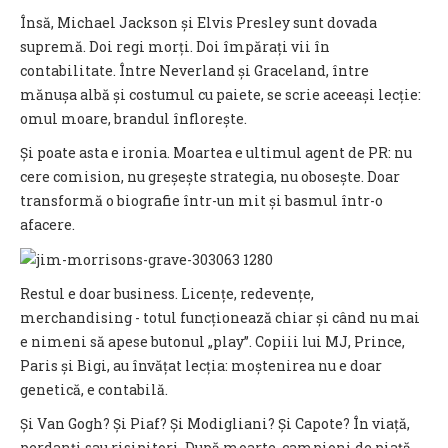
Însă, Michael Jackson și Elvis Presley sunt dovada
supremă. Doi regi morți. Doi împărați vii în
contabilitate. Între Neverland și Graceland, între
mănușa albă și costumul cu paiete, se scrie aceeași lecție:
omul moare, brandul înflorește.
Și poate asta e ironia. Moartea e ultimul agent de PR: nu
cere comision, nu greșește strategia, nu obosește. Doar
transformă o biografie într-un mit și basmul într-o
afacere.
Restul e doar business. Licențe, redevențe,
merchandising - totul funcționează chiar și când nu mai
e nimeni să apese butonul „play”. Copiii lui MJ, Prince,
Paris și Bigi, au învățat lecția: moștenirea nu e doar
genetică, e contabilă.
Și Van Gogh? Și Piaf? Și Modigliani? Și Capote? În viață,
perdanți sau risipitori. După moarte, campioni de piață.