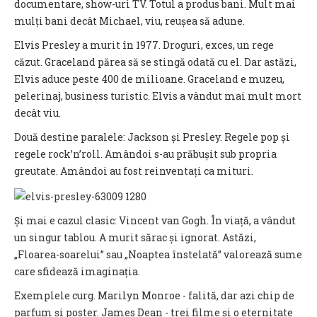
documentare, show-uri TV. Totul a produs bani. Mult mai
mulți bani decât Michael, viu, reușea să adune.
Elvis Presley a murit în 1977. Droguri, exces, un rege
căzut. Graceland părea să se stingă odată cu el. Dar astăzi,
Elvis aduce peste 400 de milioane. Graceland e muzeu,
pelerinaj, business turistic. Elvis a vândut mai mult mort
decât viu.
Două destine paralele: Jackson și Presley. Regele pop și
regele rock’n’roll. Amândoi s-au prăbușit sub propria
greutate. Amândoi au fost reinventați ca mituri.
Și mai e cazul clasic: Vincent van Gogh. În viață, a vândut
un singur tablou. A murit sărac și ignorat. Astăzi,
„Floarea-soarelui” sau „Noaptea înstelată” valorează sume
care sfidează imaginația.
Exemplele curg. Marilyn Monroe - falită, dar azi chip de
parfum și poster. James Dean - trei filme și o eternitate