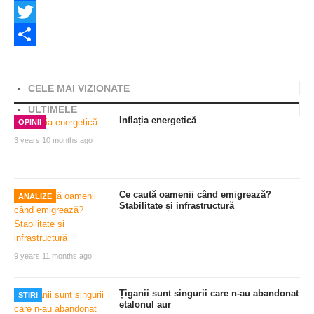
Facebook
Twitter
Share
CELE MAI VIZIONATE
ULTIMELE
Inflația energetică
OPINII
3 years 10 months ago
Ce caută oamenii când emigrează?
ANALIZE
Stabilitate și infrastructură
9 years 11 months ago
Țiganii sunt singurii care n-au abandonat
STIRI
etalonul aur