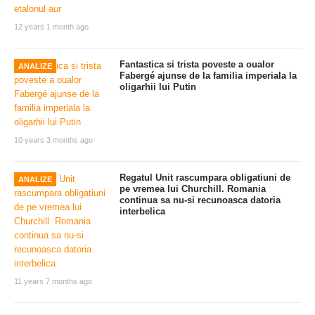
12 years 1 month ago
Fantastica si trista poveste a oualor
ANALIZE
Fabergé ajunse de la familia imperiala la
oligarhii lui Putin
10 years 3 months ago
Regatul Unit rascumpara obligatiuni de
ANALIZE
pe vremea lui Churchill. Romania
continua sa nu-si recunoasca datoria
interbelica
11 years 7 months ago