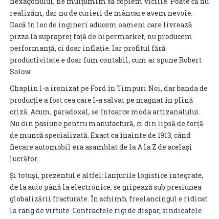
hexagonului, ne mulțumim să copiem viciile. Poate că nu
realizăm, dar nu de curieri de mâncare avem nevoie.
Dacă în loc de ingineri aducem oameni care livrează
pizza la suprapreț față de hipermarket, nu producem
performanță, ci doar inflație. Iar profitul fără
productivitate e doar fum contabil, cum ar spune Robert
Solow.
Chaplin l-a ironizat pe Ford în Timpuri Noi, dar banda de
producție a fost cea care l-a salvat pe magnat în plină
criză. Acum, paradoxal, se întoarce moda artizanalului.
Nu din pasiune pentru manufactură, ci din lipsă de forță
de muncă specializată. Exact ca înainte de 1913, când
fiecare automobil era asamblat de la A la Z de același
lucrător.
Și totuși, prezentul e altfel: lanțurile logistice integrate,
de la auto până la electronice, se gripează sub presiunea
globalizării fracturate. În schimb, freelancingul e ridicat
la rang de virtute. Contractele rigide dispar, sindicatele