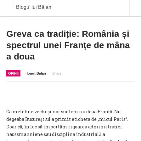
Blogu' lui Bălan
OPINII
Greva ca tradiție: România și
spectrul unei Franțe de mâna
ANALIZE
a doua
BLOG IN DIALOG
STIRI
OPINII
Ionut Balan
Share
CURS VALUTAR IN TIMP REAL
COMMODITIES
COTATII BVB
Ca metehne vechi și noi suntem o a doua Franță. Nu
degeaba Bucureștiul a primit eticheta de „micul Paris”.
Doar că, în loc să importăm rigoarea administrației
haussmanniene sau disciplina industrială a