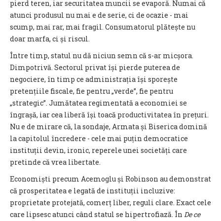
pierd teren, iar securitatea muncii se evaporă. Numai că
atunci produsul nu mai e de serie, ci de ocazie - mai
scump, mai rar, mai fragil. Consumatorul plătește nu
doar marfa, ci și riscul.
Între timp, statul nu dă niciun semn că s-ar micșora.
Dimpotrivă. Sectorul privat își pierde puterea de
negociere, în timp ce administrația își sporește
pretențiile fiscale, fie pentru „verde”, fie pentru
„strategic”. Jumătatea regimentată a economiei se
îngrașă, iar cea liberă își toacă productivitatea în prețuri.
Nu e de mirare că, la sondaje, Armata și Biserica domină
la capitolul încredere - cele mai puțin democratice
instituții devin, ironic, reperele unei societăți care
pretinde că vrea libertate.
Economiști precum Acemoglu și Robinson au demonstrat
că prosperitatea e legată de instituții incluzive:
proprietate protejată, comerț liber, reguli clare. Exact cele
care lipsesc atunci când statul se hipertrofiază. În
De ce