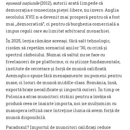
eșuează națiunile
(2012), autorii arată limpede că
democrația e consecința pieței libere, nu invers. Anglia
secolului XVII n-a devenit mai prosperă pentru că a fost
mai „democratică”, ci pentru că burghezia comercială a
impus reguli care au limitat arbitrarul monarhiei.
În 2025, lecția rămâne aceeași: fără salt tehnologic,
riscăm să repetăm scenariul anilor ’30, cu criză și
spectrul războiului. Numai că saltul nu se face cu
freelanceri de pe platforme, ci cu științe fundamentale,
institute de cercetare și forță de muncă calificată.
Acemoglu o spune fără menajamente: nu pomeni pentru
mase, ci locuri de muncă middle-class. România, însă,
exportă brațe necalificate și importă curieri. În timp ce
Polonia a atras muncitori străini pentru a învăța să
producă ceea ce înainte importa, noi ne mulțumim cu
manopera ieftină care întreține iluzia că avem forță de
muncă disponibilă.
Paradoxul? Importul de muncitori calificați reduce