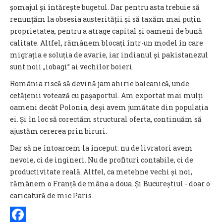
șomajul și întărește bugetul. Dar pentru asta trebuie să
renunțăm la obsesia austerității și să taxăm mai puțin
proprietatea, pentru a atrage capital și oameni de bună
calitate. Altfel, rămânem blocați într-un model în care
migrația e soluția de avarie, iar indianul și pakistanezul
sunt noii „iobagi” ai vechilor boieri.
România riscă să devină jamahirie balcanică, unde
cetățenii votează cu pașaportul. Am exportat mai mulți
oameni decât Polonia, deși avem jumătate din populația
ei. Și în loc să corectăm structural oferta, continuăm să
ajustăm cererea prin biruri.
Dar să ne întoarcem la început: nu de livratori avem
nevoie, ci de ingineri. Nu de profituri contabile, ci de
productivitate reală. Altfel, ca metehne vechi și noi,
rămânem o Franță de mâna a doua. Și Bucureștiul - doar o
caricatură de mic Paris.