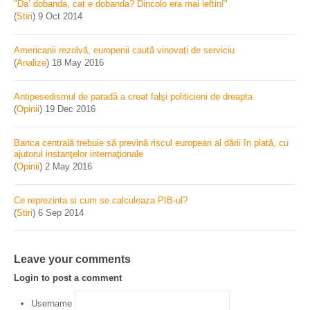
"Da’ dobanda, cat e dobanda? Dincolo era mai ieftin!"
(
Stiri
)
9 Oct 2014
Americanii rezolvă, europenii caută vinovați de serviciu
(
Analize
)
18 May 2016
Antipesedismul de paradă a creat falşi politicieni de dreapta
(
Opinii
)
19 Dec 2016
Banca centrală trebuie să prevină riscul european al dării în plată, cu
ajutorul instanţelor internaţionale
(
Opinii
)
2 May 2016
Ce reprezinta si cum se calculeaza PIB-ul?
(
Stiri
)
6 Sep 2014
Leave your comments
Login to post a comment
Username