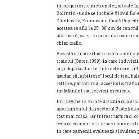
împrejurimile metropolei, situate în j
Bolintin - unde se încheie filmul Bulet
Dâmbovița; Frumușani, lângă Popești-L
acestea se află la 25–30 km de centrul
atât fiscal, cât și în privința costurilo
chiar trafic.
Această situație ilustrează fenomenul c
traiului (Oates, 1999), în care indiviz
ci și după costurile indirecte care inf
așadar, să „arbitreze” locul de trai, ba
ieftine, parcări mai accesibile, trafic
învățământ sau servicii medicale.
Îmi revine în minte discuția cu o altă
apartamentul din sectorul 2 până după 
fost mai mică, iar infrastructura și co
ceea ce economiștii urbani numesc trade
în care oamenii evaluează simultan pre