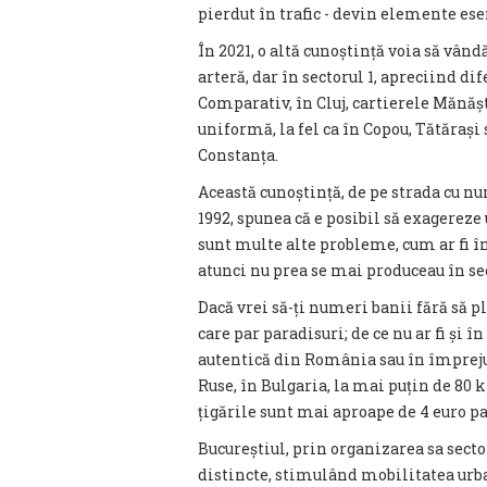
pierdut în trafic - devin elemente esen
În 2021, o altă cunoștință voia să vând
arteră, dar în sectorul 1, apreciind dif
Comparativ, în Cluj, cartierele Mănășt
uniformă, la fel ca în Copou, Tătărași
Constanța.
Această cunoștință, de pe strada cu 
1992, spunea că e posibil să exagereze 
sunt multe alte probleme, cum ar fi în
atunci nu prea se mai produceau în sec
Dacă vrei să-ți numeri banii fără să p
care par paradisuri; de ce nu ar fi și
autentică din România sau în împreju
Ruse, în Bulgaria, la mai puțin de 80 
țigările sunt mai aproape de 4 euro pa
Bucureștiul, prin organizarea sa secto
distincte, stimulând mobilitatea urba