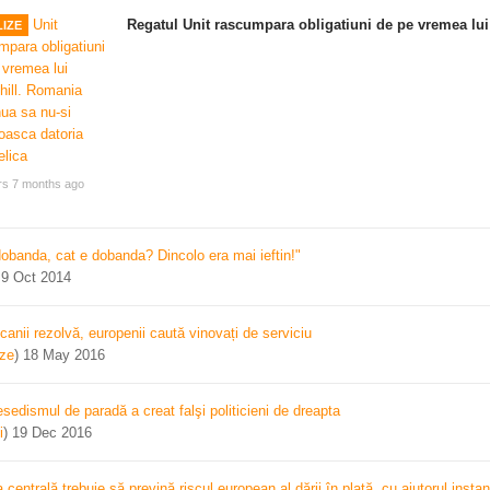
Regatul Unit rascumpara obligatiuni de pe vremea lui
IZE
rs 7 months ago
dobanda, cat e dobanda? Dincolo era mai ieftin!"
)
9 Oct 2014
canii rezolvă, europenii caută vinovați de serviciu
ize
)
18 May 2016
sedismul de paradă a creat falşi politicieni de dreapta
i
)
19 Dec 2016
centrală trebuie să prevină riscul european al dării în plată, cu ajutorul instan