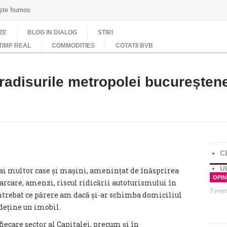
ește frumos
ZE
BLOG IN DIALOG
STIRI
TIMP REAL
COMMODITIES
COTATII BVB
radisurile metropolei bucureșten
C
U
mai multor case și mașini, amenințat de înăsprirea
OPINI
- parcare, amenzi, riscul ridicării autoturismului în
3 year
întrebat ce părere am dacă și-ar schimba domiciliul
 deține un imobil.
fiecare sector al Capitalei, precum și în