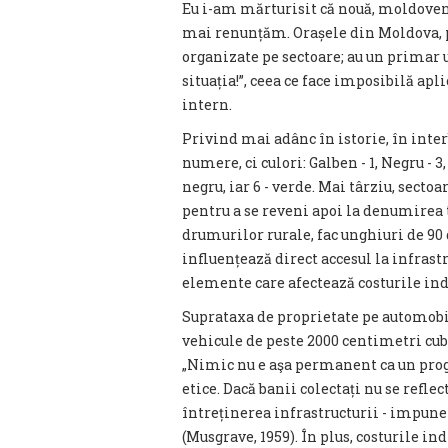
Eu i-am mărturisit că nouă, moldovenil
mai renunțăm. Orașele din Moldova, p
organizate pe sectoare; au un primar u
situația!”, ceea ce face imposibilă apli
intern.
Privind mai adânc în istorie, în inter
numere, ci culori: Galben - 1, Negru - 3
negru, iar 6 - verde. Mai târziu, secto
pentru a se reveni apoi la denumirea t
drumurilor rurale, fac unghiuri de 90 d
influențează direct accesul la infrastru
elemente care afectează costurile indi
Suprataxa de proprietate pe automobi
vehicule de peste 2000 centimetri cub
„Nimic nu e aşa permanent ca un pr
etice. Dacă banii colectați nu se refle
întreținerea infrastructurii - impune
(Musgrave, 1959). În plus, costurile in