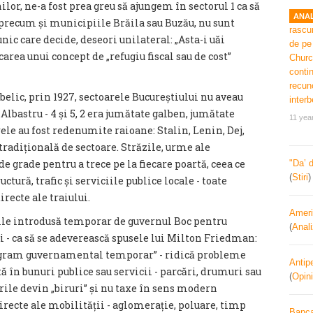
or, ne-a fost prea greu să ajungem în sectorul 1 ca să
ANAL
recum și municipiile Brăila sau Buzău, nu sunt
nic care decide, deseori unilateral: „Asta-i uăi
carea unui concept de „refugiu fiscal sau de cost”
belic, prin 1927, sectoarele Bucureștiului nu aveau
, Albastru - 4 și 5, 2 era jumătate galben, jumătate
11 yea
arele au fost redenumite raioane: Stalin, Lenin, Dej,
radițională de sectoare. Străzile, urme ale
e grade pentru a trece pe la fiecare poartă, ceea ce
"Da’ 
(
Stiri
ctură, trafic și serviciile publice locale - toate
recte ale traiului.
Ameri
le introdusă temporar de guvernul Boc pentru
(
Anal
i - ca să se adeverească spusele lui Milton Friedman:
ogram guvernamental temporar” - ridică probleme
Antipe
ctă în bunuri publice sau servicii - parcări, drumuri sau
(
Opini
rile devin „biruri” și nu taxe în sens modern
directe ale mobilității - aglomerație, poluare, timp
Banca 