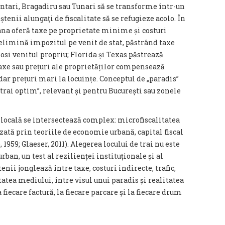
untari, Bragadiru sau Tunari să se transforme într-un
enii alungaţi de fiscalitate să se refugieze acolo. În
na oferă taxe pe proprietate minime și costuri
elimină impozitul pe venit de stat, păstrând taxe
losi venitul propriu; Florida și Texas păstrează
taxe sau prețuri ale proprietăților compensează
ar prețuri mari la locuințe. Conceptul de „paradis”
 trai optim”, relevant și pentru București sau zonele
locală se intersectează complex: microfiscalitatea
izată prin teoriile de economie urbană, capital fiscal
, 1959; Glaeser, 2011). Alegerea locului de trai nu este
ban, un test al rezilienței instituționale și al
enii jonglează între taxe, costuri indirecte, trafic,
itatea mediului, între visul unui paradis și realitatea
 fiecare factură, la fiecare parcare și la fiecare drum