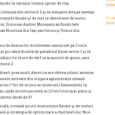
țiale în calculul locului optim de trai.
(
Opini
ă locuința din sectorul 2 și să cumpere alta pe aceeași
erențele fiscale și de cost la câteva sute de metri.
Ce re
(
Stiri
ur, Gruia sau Andrei Mureșanu au fiscalitate
 sau Nicolina din Iași sau Coiciu și Tomis din
nume de domnitor moldovean canonizat pe 2 iulie
un pic când discută de paradisul fiscal sector 1 și că
tâlnirile la ore de vârf cu mașinile de gunoi, care
torul 2.
lătești prea mult, America are câteva colțuri ascunse
 în unele sectoare din singura aglomerație urbană
rimi? Ori de ce nu s-ar muta unii bucureșteni la
km, unde motorina costă cu 1,5 lei/litru mai puțin și
chetul decât de 5?
rială, creează micro-ecosisteme fiscale și de costuri
nă și strategia de optimizare a cheltuielilor. Nu e