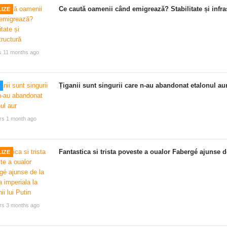
Ce caută oamenii când emigrează? Stabilitate și infra
IZE
s 11 months ago
Țiganii sunt singurii care n-au abandonat etalonul au
rs 1 month ago
Fantastica si trista poveste a oualor Fabergé ajunse de
IZE
rs 3 months ago