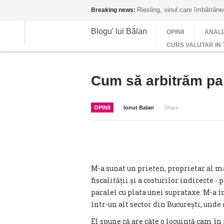
Riesling, vinul care îmbătrân
Breaking news:
Blogu' lui Bălan
OPINII
ANALI
CURS VALUTAR IN 
Cum să arbitrăm pa
OPINII
Ionut Balan
Share
M-a sunat un prieten, proprietar al 
fiscalității și a costurilor indirecte 
paralel cu plata unei suprataxe. M-a 
într-un alt sector din București, unde
El spune că are câte o locuință cam în 