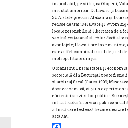
improbabil, pe viitor, ca Otopeni, Vol
mic stat american Delaware și bucureșt
SUA, state precum Alabama și Louisia
reduse de trai; Delaware și Wyoming 
locale rezonabile și libertatea de a fo
venitul cetățeanului, chiar dacă alte 
avantajele; Hawaii are taxe minime, d
este astfel combinat cu cel de „cost de
metropolitane din jur.
Urbanismul, fiscalitatea și economia 
sectorială din București poate fi anal
și arbitraj fiscal (Oates, 1999; Musgrave
doar economică, ci și un experiment ur
eficienței serviciilor publice. Bucureșt
infrastructură, servicii publice și cal
zilnică care testează fiecare decizie la
asfaltat.