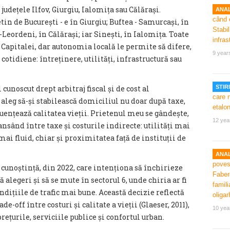
udețele Ilfov, Giurgiu, Ialomița sau Călărași.
ANAL
in de București - e în Giurgiu; Buftea - Samurcași, în
eordeni, în Călărași; iar Sinești, în Ialomița. Toate
 Capitalei, dar autonomia locală le permite să difere,
9 year
r cotidiene: întreținere, utilități, infrastructură sau
unoscut drept arbitraj fiscal și de cost al
STIRI
ii aleg să-și stabilească domiciliul nu doar după taxe,
luențează calitatea vieții. Prietenul meu se gândește,
12 yea
lansând între taxe și costurile indirecte: utilități mai
 mai fluid, chiar și proximitatea față de instituții de
ANAL
 cunoștință, din 2022, care intenționa să închirieze
alegeri și să se mute în sectorul 6, unde chiria ar fi
ndițiile de trafic mai bune. Această decizie reflectă
-off între costuri și calitate a vieții (Glaeser, 2011),
10 yea
țurile, serviciile publice și confortul urban.