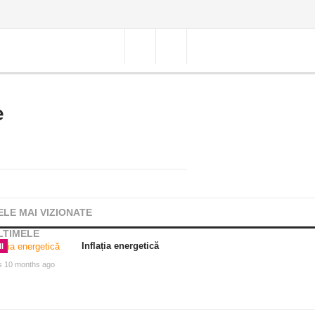
e
ELE MAI VIZIONATE
LTIMELE
Inflația energetică
I
s 10 months ago