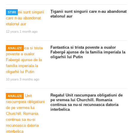
Țiganii sunt singurii care n-au abandonat
STIRI
etalonul aur
12 years 1 month ago
Fantastica si trista poveste a oualor
ANALIZE
Fabergé ajunse de la familia imperiala la
oligarhii lui Putin
10 years 3 months ago
Regatul Unit rascumpara obligatiuni de
ANALIZE
pe vremea lui Churchill. Romania
continua sa nu-si recunoasca datoria
interbelica