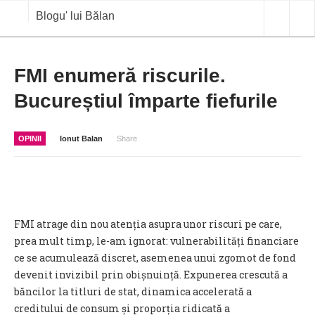
Blogu' lui Bălan
OPINII
FMI enumeră riscurile.
Bucureștiul împarte fiefurile
ANALIZE
BLOG IN DIALOG
OPINII
Ionut Balan
Share
STIRI
CURS VALUTAR IN TIMP REAL
COMMODITIES
FMI atrage din nou atenția asupra unor riscuri pe care,
COTATII BVB
prea mult timp, le-am ignorat: vulnerabilități financiare
ce se acumulează discret, asemenea unui zgomot de fond
devenit invizibil prin obișnuință. Expunerea crescută a
băncilor la titluri de stat, dinamica accelerată a
creditului de consum și proporția ridicată a