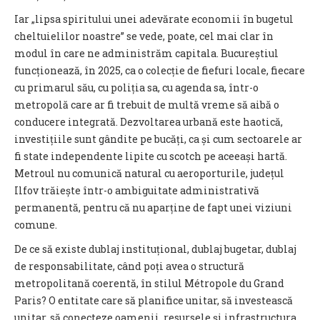
Iar „lipsa spiritului unei adevărate economii în bugetul
cheltuielilor noastre” se vede, poate, cel mai clar în
modul în care ne administrăm capitala. Bucureștiul
funcționează, în 2025, ca o colecție de fiefuri locale, fiecare
cu primarul său, cu poliția sa, cu agenda sa, într-o
metropolă care ar fi trebuit de multă vreme să aibă o
conducere integrată. Dezvoltarea urbană este haotică,
investițiile sunt gândite pe bucăți, ca și cum sectoarele ar
fi state independente lipite cu scotch pe aceeași hartă.
Metroul nu comunică natural cu aeroporturile, județul
Ilfov trăiește într-o ambiguitate administrativă
permanentă, pentru că nu aparține de fapt unei viziuni
comune.
De ce să existe dublaj instituțional, dublaj bugetar, dublaj
de responsabilitate, când poți avea o structură
metropolitană coerentă, în stilul Métropole du Grand
Paris? O entitate care să planifice unitar, să investească
unitar, să conecteze oamenii, resursele și infrastructura