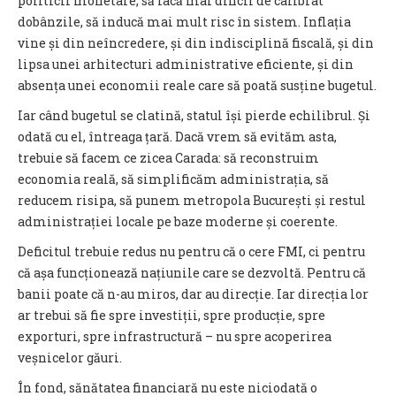
politicii monetare, să facă mai dificil de calibrat
dobânzile, să inducă mai mult risc în sistem. Inflația
vine și din neîncredere, și din indisciplină fiscală, și din
lipsa unei arhitecturi administrative eficiente, și din
absența unei economii reale care să poată susține bugetul.
Iar când bugetul se clatină, statul își pierde echilibrul. Și
odată cu el, întreaga țară. Dacă vrem să evităm asta,
trebuie să facem ce zicea Carada: să reconstruim
economia reală, să simplificăm administrația, să
reducem risipa, să punem metropola București și restul
administrației locale pe baze moderne și coerente.
Deficitul trebuie redus nu pentru că o cere FMI, ci pentru
că așa funcționează națiunile care se dezvoltă. Pentru că
banii poate că n-au miros, dar au direcție. Iar direcția lor
ar trebui să fie spre investiții, spre producție, spre
exporturi, spre infrastructură – nu spre acoperirea
veșnicelor găuri.
În fond, sănătatea financiară nu este niciodată o