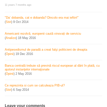
11 years 7 months ago
"Da’ dobanda, cat e dobanda? Dincolo era mai ieftin!"
(
Stiri
)
9 Oct 2014
Americanii rezolvă, europenii caută vinovați de serviciu
(
Analize
)
18 May 2016
Antipesedismul de paradă a creat falşi politicieni de dreapta
(
Opinii
)
19 Dec 2016
Banca centrală trebuie să prevină riscul european al dării în plată, cu
ajutorul instanţelor internaţionale
(
Opinii
)
2 May 2016
Ce reprezinta si cum se calculeaza PIB-ul?
(
Stiri
)
6 Sep 2014
Leave your comments