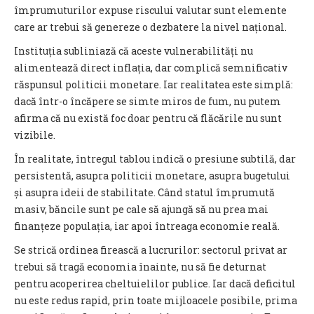
împrumuturilor expuse riscului valutar sunt elemente
care ar trebui să genereze o dezbatere la nivel național.
Instituția subliniază că aceste vulnerabilități nu
alimentează direct inflația, dar complică semnificativ
răspunsul politicii monetare. Iar realitatea este simplă:
dacă într-o încăpere se simte miros de fum, nu putem
afirma că nu există foc doar pentru că flăcările nu sunt
vizibile.
În realitate, întregul tablou indică o presiune subtilă, dar
persistentă, asupra politicii monetare, asupra bugetului
și asupra ideii de stabilitate. Când statul împrumută
masiv, băncile sunt pe cale să ajungă să nu prea mai
finanțeze populația, iar apoi întreaga economie reală.
Se strică ordinea firească a lucrurilor: sectorul privat ar
trebui să tragă economia înainte, nu să fie deturnat
pentru acoperirea cheltuielilor publice. Iar dacă deficitul
nu este redus rapid, prin toate mijloacele posibile, prima