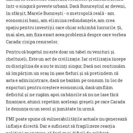
într-o singură poveste urbană. Dacă Bucureștiul ar deveni,
în sfârșit, Marele București - o metropolă reală - am
economisi bani, am elimina redundanțele, am crea
spațiu pentru investiții care chiar schimbă lucrurile. Și,
mai ales, am fixa exact acea problemă despre care vorbea
Carada: risipa resurselor.
Pentru că bugetul nu este doar un tabel cu venituri și
cheltuieli. Este un act de civilizație. Iar civilizația începe
cu disciplina de a nu te minți singur. Dacă noi continuăm
să împărțim un oraș în șase fiefuri și să pretindem că
asta e administrare, dacă ne bazăm pe consum în loc de
exporturi pentru creștere economică, dacă umflăm
deficitul și ne rugăm apoi ca băncile să nu ne lase fără
finanțare, atunci repetăm aceleași greșeli pe care Carada
le denunța cu un secol și jumătate în urmă.
FMI poate spune că vulnerabilitățile actuale nu generează
inflație directă. Dar e suficient să fragilizeze reacția