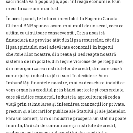
sacrificată va fi populația, apoi întreaga economie. E un
meci la care am mai fost.
În acest punct, te întorci inevitabil la Eugeniu Carada.
Ctitorul BNR spunea, acum mai mult de un secol, ceea ce
uităm cu uimitoare consecvență: „Criza noastră
financiară nu provine atât din lipsa resurselor, cât din
lipsa spiritului unei adevărate economii în bugetul
cheltuielilor noastre, din reaua și nedreapta noastră
sistemă de impozite, din legile vicioase de percepțiune,
din neorganizarea institutelor de credit, din care cauză
comerțul și industria țării sunt în decădere. Vom
îmbunătăți finanțele noastre, mai cu deosebire îndată ce
vom organiza creditul prin bănci agricole și comerciale,
care să ridice comerțul, industria, agricultura; să redea
viață prin stimularea și înlesnirea tranzacțiilor private,
precum și a lucrărilor publice ale Statului și ale județelor.
Fără un comerț, fără o industrie prosperă, un stat nu poate
înainta; fără căi de comunicare și institute de credit,
acelea nu pot prospera. A constitui dar creditul, a