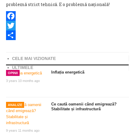
problemă strict tehnică. E o problemă națională!
Facebook
Twitter
Share
CELE MAI VIZIONATE
ULTIMELE
Inflația energetică
OPINII
3 years 10 months ago
Ce caută oamenii când emigrează?
ANALIZE
Stabilitate și infrastructură
9 years 11 months ago