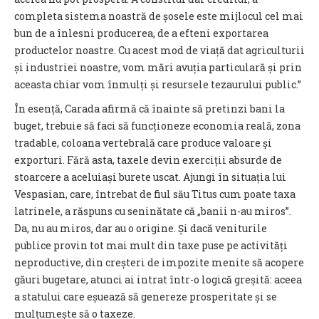
completa sistema noastră de șosele este mijlocul cel mai
bun de a înlesni producerea, de a efteni exportarea
productelor noastre. Cu acest mod de viață dat agriculturii
și industriei noastre, vom mări avuția particulară și prin
aceasta chiar vom înmulți și resursele tezaurului public.”
În esență, Carada afirmă că înainte să pretinzi bani la
buget, trebuie să faci să funcționeze economia reală, zona
tradable, coloana vertebrală care produce valoare și
exporturi. Fără asta, taxele devin exerciții absurde de
stoarcere a aceluiași burete uscat. Ajungi în situația lui
Vespasian, care, întrebat de fiul său Titus cum poate taxa
latrinele, a răspuns cu seninătate că „banii n-au miros”.
Da, nu au miros, dar au o origine. Și dacă veniturile
publice provin tot mai mult din taxe puse pe activități
neproductive, din creșteri de impozite menite să acopere
găuri bugetare, atunci ai intrat într-o logică greșită: aceea
a statului care eșuează să genereze prosperitate și se
mulțumește să o taxeze.