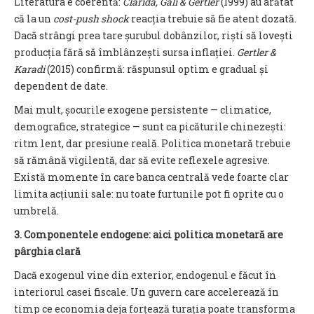
Literatura e coerentă:
Clarida, Galí & Gertler
(1999) au arătat
că la un
cost-push shock
reacția trebuie să fie atent dozată.
Dacă strângi prea tare șurubul dobânzilor, riști să lovești
producția fără să îmblânzești sursa inflației.
Gertler &
Karadi
(2015) confirmă: răspunsul optim e gradual și
dependent de date.
Mai mult, șocurile exogene persistente — climatice,
demografice, strategice — sunt ca picăturile chinezești:
ritm lent, dar presiune reală. Politica monetară trebuie
să rămână vigilentă, dar să evite reflexele agresive.
Există momente în care banca centrală vede foarte clar
limita acțiunii sale: nu toate furtunile pot fi oprite cu o
umbrelă.
3. Componentele endogene: aici politica monetară are
pârghia clară
Dacă exogenul vine din exterior, endogenul e făcut în
interiorul casei fiscale. Un guvern care accelerează în
timp ce economia deja forțează turația poate transforma