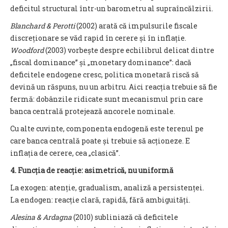
deficitul structural într-un barometru al supraîncălzirii.
Blanchard & Perotti
(2002) arată că impulsurile fiscale
discreționare se văd rapid în cerere și în inflație.
Woodford
(2003) vorbește despre echilibrul delicat dintre
„fiscal dominance” și „monetary dominance”: dacă
deficitele endogene cresc, politica monetară riscă să
devină un răspuns, nu un arbitru. Aici reacția trebuie să fie
fermă: dobânzile ridicate sunt mecanismul prin care
banca centrală protejează ancorele nominale.
Cu alte cuvinte, componenta endogenă este terenul pe
care banca centrală poate și trebuie să acționeze. E
inflația de cerere, cea „clasică”.
4. Funcția de reacție: asimetrică, nu uniformă
La exogen: atenție, gradualism, analiză a persistenței.
La endogen: reacție clară, rapidă, fără ambiguități.
Alesina & Ardagna
(2010) subliniază că deficitele