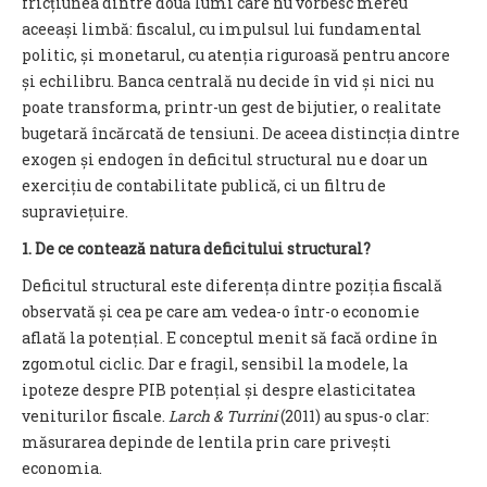
fricțiunea dintre două lumi care nu vorbesc mereu
aceeași limbă: fiscalul, cu impulsul lui fundamental
politic, și monetarul, cu aten
ția riguroasă
pentru ancore
și echilibru. Banca centrală nu decide în vid și nici nu
poate transforma, printr-un gest de bijutier, o realitate
bugetară încărcată de tensiuni. De aceea distincția dintre
exogen și endogen în deficitul structural nu e doar un
exercițiu de contabilitate publică, ci un filtru de
supraviețuire.
1. De ce contează natura deficitului structural?
Deficitul structural este diferența dintre poziția fiscală
observată și cea pe care am vedea-o într-o economie
aflată la potențial. E conceptul menit să facă ordine în
zgomotul ciclic. Dar e fragil, sensibil la modele, la
ipoteze despre PIB potențial și despre elasticitatea
veniturilor fiscale.
Larch & Turrini
(2011) au spus-o clar:
măsurarea depinde de lentila prin care privești
economia.