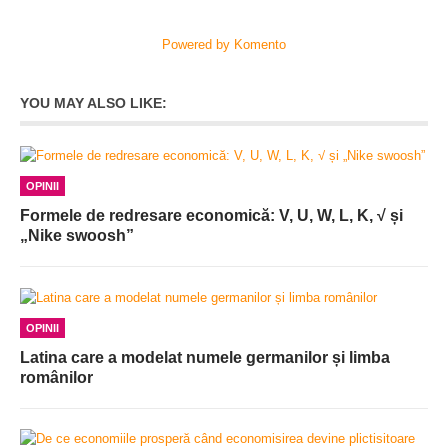
Powered by Komento
YOU MAY ALSO LIKE:
OPINII
Formele de redresare economică: V, U, W, L, K, √ și
„Nike swoosh”
OPINII
Latina care a modelat numele germanilor și limba
românilor