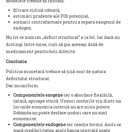
Modelele trebuie să includă:
filtrare ciclică robustă,
estimări prudente ale PIB potențial,
scenarii contrafactuale pentru a separa exogenul de
endogen.
Nu tot ce numim „deficit structural” e la fel. Iar dacă nu
distingi între surse, riști să pui aceeași doză de
medicament pentru boli diferite.
Concluzia
Politica monetară trebuie să țină cont de natura
deficitului structural.
Dar nu uniform.
Componentele exogene
cer o abordare flexibilă,
calmă, aproape stoică. Uneori costurile vin dintr-un
loc unde economia internă nu are nicio putere.
Dobânda nu poate desface noduri care nu sunt
economice.
Componentele endogene
cer reacție fermă. Acolo se
joacă credibilitatea, acolo banca centrală poate