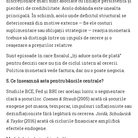
discreționare mari sunt asociate cu inflație persistentă și
pierderi de credibilitate. Acolo dobânda este unealta
principală. În schimb, acolo unde deficitul structural se
deteriorează din motive externe — fie ele costuri
suplimentare sau obligații strategice — reacția monetară
trebuie să distingă între un impuls de cerere și o
reașezare a prețurilor relative.
Sunt episoade în care fiscalul „îți aduce nota de plată”
pentru decizii care nu țin de ciclul intern al cererii.
Politica monetară vede factura, dar nu o poate negocia.
5. Ce înseamnă asta pentru băncile centrale?
Studiile BCE, Fed și BRI cer același lucru: o segmentare
clară a șocurilor.
Coenen & Straub
(2005) arată că șocurile
exogene pot masca, temporar, impulsuri inflaționiste sau
dezinflaționiste fără legătură cu cererea.
Jordà, Schularick
& Taylor
(2016) arată că ciclurile financiare amplifică
efectele endogene.