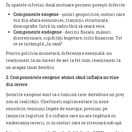
În spatele cifrelor, două motoare pornesc povești diferite:
Componente exogene
- șocuri geopolitice, costuri care
vin din afara economiei, tranziții structurale,
demografie. Intră în cadru fără să ceară voie.
Componente endogene
- decizii fiscale, măsuri
discreționare, rigidități bugetare, ciclu financiar. Tot
ce se întâmplă „în casă”.
Pentru politica monetară, diferența e esențială: nu
reacționezi la un curent de aer la fel cum reacționezi la
un aragaz lăsat deschis.
2. Componentele exogene: atunci când inflația nu vine
din cerere
Șocurile exogene sunt ca o lumină rece: dezvăluie un preț
nou al realității. Cheltuieli suplimentare în zone
sensibile, tensiuni legate de energie, presiuni pe
lanțurile logistice. E o inflație care nu are legătură cu
exuberanța cererii, ci cu costuri care se strecoară sub ușă.