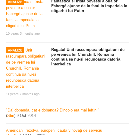
Fantastica si trista poveste a oualor
ANALIZE
Fabergé ajunse de la familia imperiala la
oligarhii lui Putin
10 years 3 months ago
Regatul Unit rascumpara obligatiuni de
ANALIZE
pe vremea lui Churchill. Romania
continua sa nu-si recunoasca datoria
interbelica
11 years 7 months ago
"Da’ dobanda, cat e dobanda? Dincolo era mai ieftin!"
(
Stiri
)
9 Oct 2014
Americanii rezolvă, europenii caută vinovați de serviciu