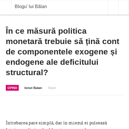
Blogu' lui Bălan
OPINII
În ce măsură politica
monetară trebuie să țină cont
ANALIZE
de componentele exogene și
BLOG IN DIALOG
endogene ale deficitului
STIRI
structural?
CURS VALUTAR IN TIMP REAL
COMMODITIES
OPINII
Ionut Balan
Share
COTATII BVB
Întrebarea pare simplă, dar în miezul ei pulsează