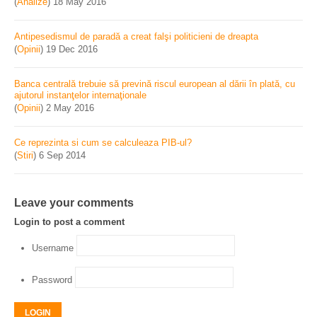
(
Analize
)
18 May 2016
Antipesedismul de paradă a creat falşi politicieni de dreapta
(
Opinii
)
19 Dec 2016
Banca centrală trebuie să prevină riscul european al dării în plată, cu
ajutorul instanţelor internaţionale
(
Opinii
)
2 May 2016
Ce reprezinta si cum se calculeaza PIB-ul?
(
Stiri
)
6 Sep 2014
Leave your comments
Login to post a comment
Username
Password
LOGIN