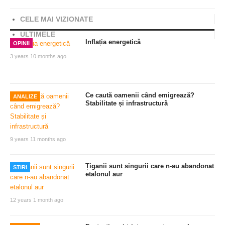
CELE MAI VIZIONATE
ULTIMELE
Inflația energetică
OPINII
3 years 10 months ago
Ce caută oamenii când emigrează?
ANALIZE
Stabilitate și infrastructură
9 years 11 months ago
Țiganii sunt singurii care n-au abandonat
STIRI
etalonul aur
12 years 1 month ago