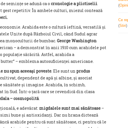
le de semințe se adună ca o
cronologie a plictiselii
(
Opini
est gest repetitiv. În ambele culturi, miezul contează
eri.
Ce re
(
Stiri
 economie. Arahida este o cultură ieftină, versatilă și
atele Unite după Războiul Civil, când Sudul agrar
irea monoculturii de bumbac.
George Washington
rican – a demonstrat în anii 1910 cum arahidele pot
o populație sărăcită. Astfel, arahida a
t butter” – emblema autosuficienței americane.
 nu spun aceeași poveste
. Ele sunt un
produs
cultivat, dependent de apă și albine, și asociat
de sănătate și imagine. Arahida, în schimb,
at în Sud. Într-o țară care se revendică din clasa
gdala – cosmopolită
.
ițională, e adevărat:
migdalele sunt mai sănătoase
–
simi bune și antioxidanți. Dar nu hrana dictează
âncă arahide pentru că sunt sănătoase, ci pentru că le