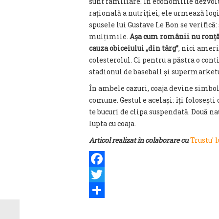
sunt familiare. În economiile dezvol
rațională a nutriției; ele urmează log
spusele lui Gustave Le Bon se verifică
mulțimile.
Așa cum românii nu ronțăi
cauza obiceiului „din târg”
, nici amer
colesterolul. Ci pentru a păstra o con
stadionul de baseball și supermarketu
În ambele cazuri, coaja devine simbol
comune. Gestul e același: îți folosești 
te bucuri de clipa suspendată. Două na
lupta cu coaja.
Articol realizat în colaborare cu
Trustu' 
Facebook
Twitter
Share