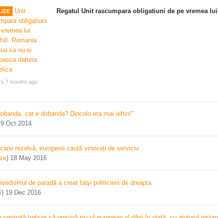
Regatul Unit rascumpara obligatiuni de pe vremea lui
IZE
rs 7 months ago
dobanda, cat e dobanda? Dincolo era mai ieftin!"
)
9 Oct 2014
canii rezolvă, europenii caută vinovați de serviciu
ize
)
18 May 2016
sedismul de paradă a creat falşi politicieni de dreapta
i
)
19 Dec 2016
centrală trebuie să prevină riscul european al dării în plată, cu ajutorul instan