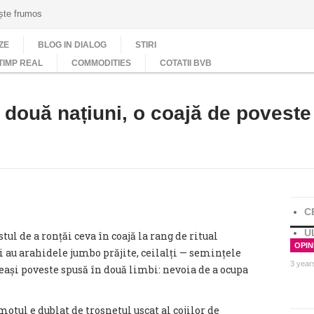
ește frumos
ZE
BLOG IN DIALOG
STIRI
TIMP REAL
COMMODITIES
COTATII BVB
două națiuni, o coajă de poveste
C
U
tul de a ronțăi ceva în coajă la rang de ritual
OPINI
 au arahidele jumbo prăjite, ceilalți — semințele
3 year
eeași poveste spusă în două limbi: nevoia de a ocupa
otul e dublat de trosnetul uscat al cojilor de