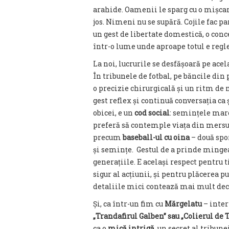
arahide. Oamenii le sparg cu o mișcare
jos. Nimeni nu se supără. Cojile fac par
un gest de libertate domestică, o conc
într-o lume unde aproape totul e reg
La noi, lucrurile se desfășoară pe acel
În tribunele de fotbal, pe băncile din
o precizie chirurgicală și un ritm de 
gest reflex și continuă conversația ca
obicei, e un
cod social
: semințele mar
preferă să contemple viața din mersu
precum
baseball-ul cu oina
– două spo
și semințe. Gestul de a prinde mingea 
generațiile. E același respect pentru
sigur al acțiunii, și pentru plăcerea p
detaliile mici contează mai mult dec
Și, ca într-un fim cu
Mărgelatu
– inter
„Trandafirul Galben” sau „Colierul de 
ca o
mică intrigă
, un secret al tribun