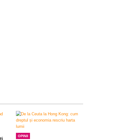
OPINII
ți