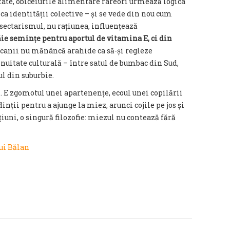
tate, obiceiurile alimentare rareori urmează logica
ica identității colective – și se vede din nou cum
: sectarismul, nu rațiunea, influențează
e semințe pentru aportul de vitamina E, ci din
icanii nu mănâncă arahide ca să-și regleze
tinuitate culturală – între satul de bumbac din Sud,
l din suburbie.
. E zgomotul unei apartenențe, ecoul unei copilării
dinții pentru a ajunge la miez, arunci cojile pe jos și
țiuni, o singură filozofie: miezul nu contează fără
lui Bălan