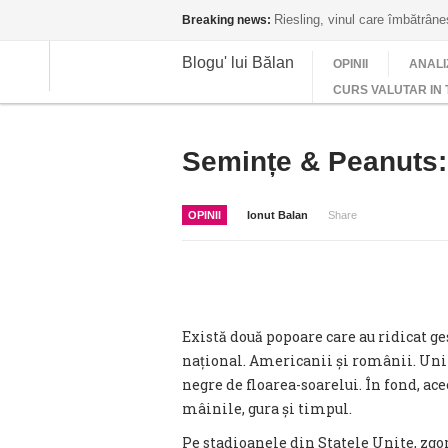
Riesling, vinul care îmbătrân
Breaking news:
Blogu' lui Bălan
OPINII
ANALI
CURS VALUTAR IN 
Semințe & Peanuts: 
OPINII
Ionut Balan
Share
Există două popoare care au ridicat ges
național. Americanii și românii. Unii
negre de floarea-soarelui. În fond, ac
mâinile, gura și timpul.
Pe stadioanele din Statele Unite, zgom