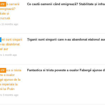
Ce caută oamenii când emigrează? Stabilitate și infra
IZE
s 11 months ago
Țiganii sunt singurii care n-au abandonat etalonul au
rs 1 month ago
Fantastica si trista poveste a oualor Fabergé ajunse de
IZE
rs 3 months ago