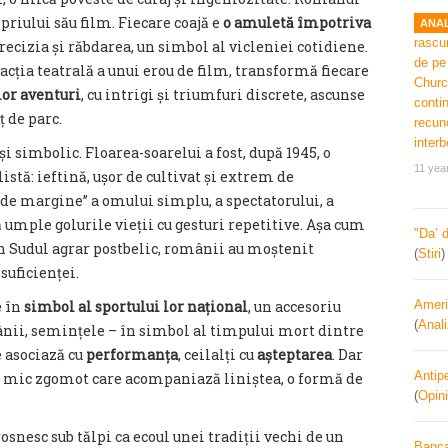
riului său film. Fiecare coajă e
o amuletă împotriva
ANAL
precizia și răbdarea, un simbol al vicleniei cotidiene.
facția teatrală a unui erou de film, transformă fiecare
lor aventuri
, cu intrigi și triumfuri discrete, ascunse
ț de parc.
i simbolic. Floarea-soarelui a fost, după 1945, o
11 yea
listă: ieftină, ușor de cultivat și extrem de
 de margine” a omului simplu, a spectatorului, a
ă umple golurile vieții cu gesturi repetitive. Așa cum
"Da’ 
 Sudul agrar postbelic, românii au moștenit
(
Stiri
uficienței.
e în
simbol al sportului lor național
, un accesoriu
Ameri
(
Anal
ânii, semințele – în simbol al timpului mort dintre
 asociază cu
performanța
, ceilalți cu
așteptarea
. Dar
Antipe
un mic zgomot care acompaniază liniștea, o formă de
(
Opini
osnesc sub tălpi ca ecoul unei tradiții vechi de un
Banca 