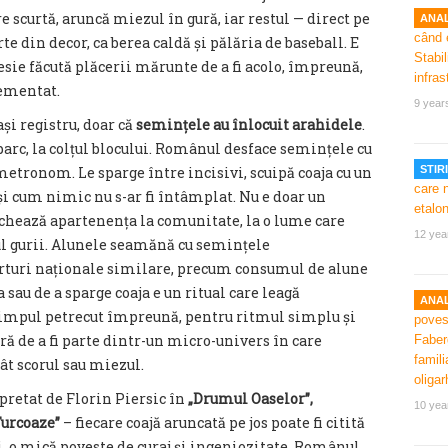
 scurtă, aruncă miezul în gură, iar restul — direct pe
ANAL
te din decor, ca berea caldă și pălăria de baseball. E
esie făcută plăcerii mărunte de a fi acolo, împreună,
lementat.
9 year
ași registru, doar că
semințele au înlocuit arahidele
.
 parc, la colțul blocului. Românul desface semințele cu
metronom. Le sparge între incisivi, scuipă coaja cu un
STIRI
 și cum nimic nu s-ar fi întâmplat. Nu e doar un
chează apartenența la comunitate, la o lume care
12 yea
l gurii. Alunele seamănă cu semințele
rturi naționale similare, precum consumul de alune
sau de a sparge coaja e un ritual care leagă
ANAL
 timpul petrecut împreună, pentru ritmul simplu și
ură de a fi parte dintr-un micro-univers în care
ât scorul sau miezul.
pretat de Florin Piersic în
„Drumul Oaselor”,
10 yea
Turcoaze”
– fiecare coajă aruncată pe jos poate fi citită
ei, o mică poveste de curaj și ingeniozitate. Românul