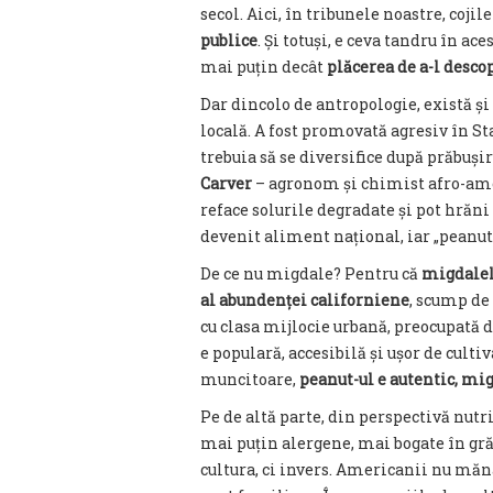
secol. Aici, în tribunele noastre, coji
publice
. Și totuși, e ceva tandru în ac
mai puțin decât
plăcerea de a-l descop
Dar dincolo de antropologie, există și
locală. A fost promovată agresiv în St
trebuia să se diversifice după prăbuș
Carver
– agronom și chimist afro-ame
reface solurile degradate și pot hrăni 
devenit aliment național, iar „peanu
De ce nu migdale? Pentru că
migdalele
al abundenței californiene
, scump de 
cu clasa mijlocie urbană, preocupată 
e populară, accesibilă și ușor de cultiv
muncitoare,
peanut-ul e autentic, mi
Pe de altă parte, din perspectivă nutr
mai puțin alergene, mai bogate în gră
cultura, ci invers. Americanii nu măn