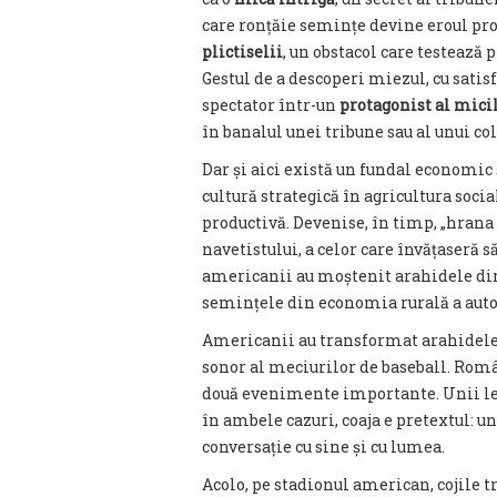
care ronțăie semințe devine eroul prop
plictiselii
, un obstacol care testează 
Gestul de a descoperi miezul, cu satis
spectator într-un
protagonist al mici
în banalul unei tribune sau al unui col
Dar și aici există un fundal economic ș
cultură strategică în agricultura socia
productivă. Devenise, în timp, „hrana
navetistului, a celor care învățaseră s
americanii au moștenit arahidele din
semințele din economia rurală a autos
Americanii au transformat arahidel
sonor al meciurilor de baseball. Rom
două evenimente importante. Unii le
în ambele cazuri, coaja e pretextul: 
conversație cu sine și cu lumea.
Acolo, pe stadionul american, cojile tr