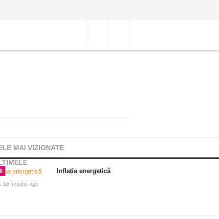
ELE MAI VIZIONATE
LTIMELE
Inflația energetică
I
s 10 months ago