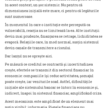
în acest context, un șoc sistemic. Nu pentru că
dimensiunea inițială este mare, ci pentru că legăturile
sunt numeroase.
În momentul în care o instituție este percepută ca
vulnerabilă, reacția nu se limitează la ea. Alte instituții
devin mai prudente, finanțarea se retrage, lichiditatea se
evaporă. Relațiile care, în mod normal, susțin sistemul
devin canale de transmitere a riscului.
Dar lanțul nu se oprește aici.
Pe măsură ce creditul se contractă și incertitudinea
crește, efectele se transmit din sectorul financiar în
economie: companiile își reduc activitatea, șomajul
poate crește, iar veniturile scad. Astfel, dificultățile
inițiale ale sistemului bancar se întorc în economie și,
indirect, înapoi în sistemul financiar, amplificând criza.
Acest mecanism este amplificat de un element mai
puțin vizibil: informația. Piețele financiare nu