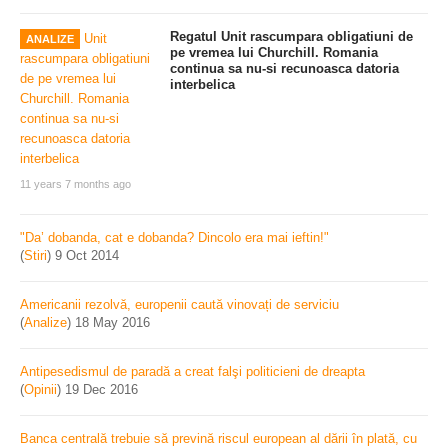
Regatul Unit rascumpara obligatiuni de
ANALIZE
pe vremea lui Churchill. Romania
continua sa nu-si recunoasca datoria
interbelica
11 years 7 months ago
"Da’ dobanda, cat e dobanda? Dincolo era mai ieftin!"
(
Stiri
)
9 Oct 2014
Americanii rezolvă, europenii caută vinovați de serviciu
(
Analize
)
18 May 2016
Antipesedismul de paradă a creat falşi politicieni de dreapta
(
Opinii
)
19 Dec 2016
Banca centrală trebuie să prevină riscul european al dării în plată, cu