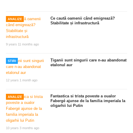
Ce caută oamenii când emigrează?
ANALIZE
Stabilitate și infrastructură
9 years 11 months ago
Țiganii sunt singurii care n-au abandonat
STIRI
etalonul aur
12 years 1 month ago
Fantastica si trista poveste a oualor
ANALIZE
Fabergé ajunse de la familia imperiala la
oligarhii lui Putin
10 years 3 months ago