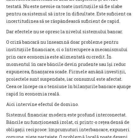
testată. Nu este nevoie ca toate instituțiile să fie slabe
pentru ca sistemul să intre în dificultate. Este suficient ca
incertitudinea să se răspândească suficient de rapid.
Dar efectele nu se opresc la nivelul sistemului bancar.
O criză bancară nu înseamnă doar probleme pentru
instituțiile financiare, ci o întrerupere a mecanismului
prin care economia este alimentată cu credit. În
momentul în care băncile devin prudente sau își reduc
expunerea, finanțarea scade. Firmele amână investiții,
proiectele sunt suspendate, iar consumul este afectat.
Ceea ce începe ca o tensiune în bilanțurile bancare ajunge
rapid în economia reală.
Aici intervine efectul de domino.
Sistemul financiar modern este profund interconectat.
Băncile nu funcționează izolat, ci printr-o rețea densă de
obligații reciproce: împrumuturi interbancare, expuneri
comune, piețe partajate. O problemă locală poate deveni,