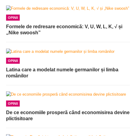
OPINII
Formele de redresare economică: V, U, W, L, K, √ și
„Nike swoosh”
OPINII
Latina care a modelat numele germanilor și limba
românilor
OPINII
De ce economiile prosperă când economisirea devine
plictisitoare