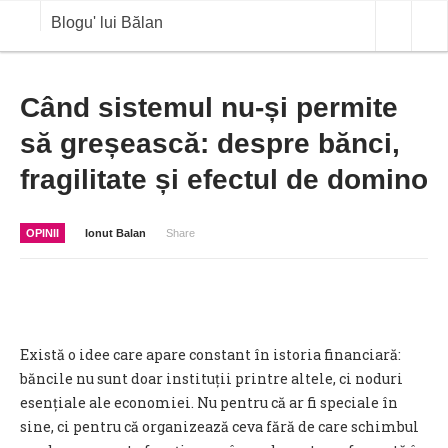
Blogu' lui Bălan
OPINII
Când sistemul nu-și permite
să greșească: despre bănci,
ANALIZE
fragilitate și efectul de domino
BLOG IN DIALOG
STIRI
OPINII
Ionut Balan
Share
CURS VALUTAR IN TIMP REAL
COMMODITIES
COTATII BVB
Există o idee care apare constant în istoria financiară:
băncile nu sunt doar instituții printre altele, ci noduri
esențiale ale economiei. Nu pentru că ar fi speciale în
sine, ci pentru că organizează ceva fără de care schimbul