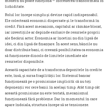
modern nu poate funcționa — încrederea transformată în
lichiditate.
Rolul lor începe simplu și devine rapid indispensabil.
Ele colectează economii dispersate și le transformă în
credit. Fără acest mecanism, capitalul ar rămâne blocat,
iar investițiile ar depinde exclusiv de resursele proprii
ale fiecărui actor. Economia ar încetini nu din lipsă de
idei, ci din lipsă de finanțare. În acest sens, băncile nu
doar distribuie bani, ci creează posibilitatea ca economia
să funcționeze dincolo de limitele imediate ale
resurselor disponibile.
Această capacitate de a transforma depozitele în credite
este, însă, și sursa fragilității lor. Sistemul bancar
funcționează pe o promisiune implicită: că nu toți
deponenții vor cere banii în același timp. Atât timp cât
această promisiune nu este testată, mecanismul
funcționează fără probleme. Dar în momentul în care
apare îndoiala, structura începe să se tensioneze.