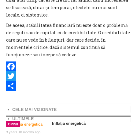
doar atât timp cât este crezut. Iar atunci când încrederea
se fisurează, chiar și temporar, efectele nu mai sunt
locale, ci sistemice.
De aceea, stabilitatea financiară nu este doar o problemă
de reguli sau de capital, ci de credibilitate. O credibilitate
care nu se vede în bilanțuri, dar care decide, în
momentele critice, dacă sistemul continuă să
funcționeze sau începe să cedeze.
Facebook
Twitter
Share
CELE MAI VIZIONATE
ULTIMELE
Inflația energetică
OPINII
3 years 10 months ago