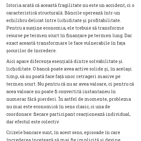
Istoria arată că această fragilitate nu este un accident, ci o
caracteristică structurală. Băncile operează într-un
echilibru delicat între lichiditate și profitabilitate.
Pentru a susține economia, ele trebuie să transforme
resurse pe termen scurt în finanțare pe termen lung. Dar
exact această transformare le face vulnerabile în fața
șocurilor de încredere.
Aici apare diferența esențială dintre solvabilitate și
lichiditate. O bancă poate avea active solide și, în același
timp, să nu poată face față unor retrageri masive pe
termen scurt. Nu pentru că nu ar avea valoare, ci pentru că
acea valoare nu poate fi convertită instantaneu în
numerar fără pierderi. În astfel de momente, problema
nu mai este economică în sens clasic, ci una de
coordonare: fiecare participant reacționează individual,
dar efectul este colectiv.
Crizele bancare sunt, în acest sens, episoade în care
încrederea încetează să mai fie implicită și devine