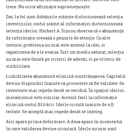
trece. Nu orice afirmație supraviețuiește.
Dar, la fel cum dobânzile scăzute distorsionează selecția
investițiilor, costul scăzut al informației distorsionează
selecția ideilor. Herbert A. Simon observa că o abundență
de informație creează o penurie de atenție. Cu alte
cuvinte, problema nu mai este accesul la idei, ci
capacitatea de a le evalua. Într-un mediu saturat, selecția
nu mai este făcută pe criterii de adevăr, ci pe criterii de
vizibilitate.
Lichiditatea abundentă elimină constrângerea. Capitalul
devine disponibil înainte ca proiectele să fie validate. Se
investește mai repede decât se verifică. În spațiul ideilor,
mecanismul este similar. Accesul facil la informație
elimină costul filtrării. Ideile circulă înainte de a fi
testate. Se acceptă mai repede decât se înțeleg.
Aici apare prima deformare. A doua apare în momentul
în care validarea devine circulară. Ideile nu mai sunt