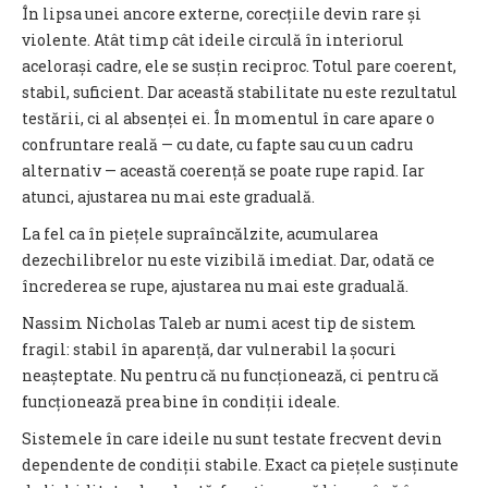
În lipsa unei ancore externe, corecțiile devin rare și
violente. Atât timp cât ideile circulă în interiorul
acelorași cadre, ele se susțin reciproc. Totul pare coerent,
stabil, suficient. Dar această stabilitate nu este rezultatul
testării, ci al absenței ei. În momentul în care apare o
confruntare reală — cu date, cu fapte sau cu un cadru
alternativ — această coerență se poate rupe rapid. Iar
atunci, ajustarea nu mai este graduală.
La fel ca în piețele supraîncălzite, acumularea
dezechilibrelor nu este vizibilă imediat. Dar, odată ce
încrederea se rupe, ajustarea nu mai este graduală.
Nassim Nicholas Taleb ar numi acest tip de sistem
fragil: stabil în aparență, dar vulnerabil la șocuri
neașteptate. Nu pentru că nu funcționează, ci pentru că
funcționează prea bine în condiții ideale.
Sistemele în care ideile nu sunt testate frecvent devin
dependente de condiții stabile. Exact ca piețele susținute