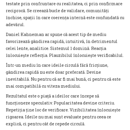
testate prin confruntare cu realitatea, ci prin confirmare
reciprocă. Se creează bucle de validare, comunități
închise, spații în care coerența internă este confundată cu
adevărul.
Daniel Kahneman ar spune că acest tip de mediu
favorizează gândirea rapidă, intuitivă, în detrimentul
celei lente, analitice. Sistemul 1 domină. Reacția
înlocuiește reflecția. Plauzibilul înlocuiește verificabilul.
Într-un mediu în care ideile circulă fără fricțiune,
gândirea rapidă nu este doar preferată. Devine
inevitabilă. Nu pentru că ar fi mai bună, ci pentru că este
mai compatibilă cu viteza mediului.
Rezultatul este o piață a ideilor care începe să
funcționeze speculativ. Popularitatea devine criteriu.
Repetiția ține loc de verificare. Vizibilitatea înlocuiește
rigoarea. Ideile nu mai sunt evaluate pentru ceea ce
explică, ci pentru cât de repede circulă.