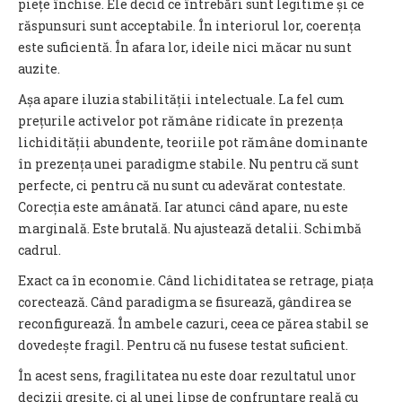
piețe închise. Ele decid ce întrebări sunt legitime și ce
răspunsuri sunt acceptabile. În interiorul lor, coerența
este suficientă. În afara lor, ideile nici măcar nu sunt
auzite.
Așa apare iluzia stabilității intelectuale. La fel cum
prețurile activelor pot rămâne ridicate în prezența
lichidității abundente, teoriile pot rămâne dominante
în prezența unei paradigme stabile. Nu pentru că sunt
perfecte, ci pentru că nu sunt cu adevărat contestate.
Corecția este amânată. Iar atunci când apare, nu este
marginală. Este brutală. Nu ajustează detalii. Schimbă
cadrul.
Exact ca în economie. Când lichiditatea se retrage, piața
corectează. Când paradigma se fisurează, gândirea se
reconfigurează. În ambele cazuri, ceea ce părea stabil se
dovedește fragil. Pentru că nu fusese testat suficient.
În acest sens, fragilitatea nu este doar rezultatul unor
decizii greșite, ci al unei lipse de confruntare reală cu