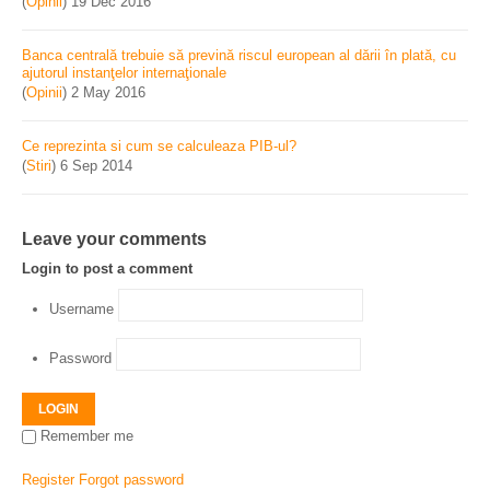
(
Opinii
)
19 Dec 2016
Banca centrală trebuie să prevină riscul european al dării în plată, cu
ajutorul instanţelor internaţionale
(
Opinii
)
2 May 2016
Ce reprezinta si cum se calculeaza PIB-ul?
(
Stiri
)
6 Sep 2014
Leave your comments
Login to post a comment
Username
Password
LOGIN
Remember me
Register
Forgot password