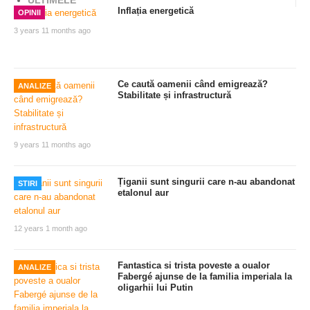
ULTIMELE
Inflația energetică
OPINII
3 years 11 months ago
Ce caută oamenii când emigrează?
ANALIZE
Stabilitate și infrastructură
9 years 11 months ago
Țiganii sunt singurii care n-au abandonat
STIRI
etalonul aur
12 years 1 month ago
Fantastica si trista poveste a oualor
ANALIZE
Fabergé ajunse de la familia imperiala la
oligarhii lui Putin