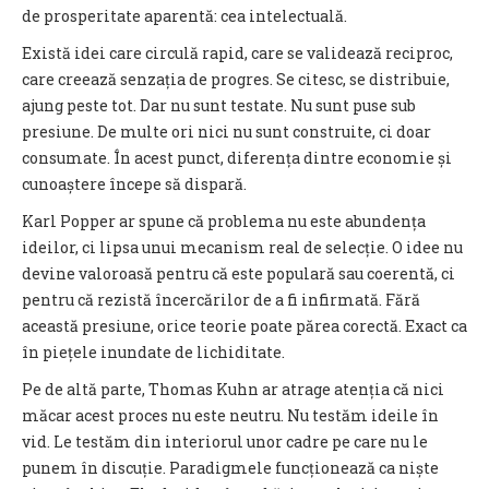
de prosperitate aparentă: cea intelectuală.
Există idei care circulă rapid, care se validează reciproc,
care creează senzația de progres. Se citesc, se distribuie,
ajung peste tot. Dar nu sunt testate. Nu sunt puse sub
presiune. De multe ori nici nu sunt construite, ci doar
consumate. În acest punct, diferența dintre economie și
cunoaștere începe să dispară.
Karl Popper ar spune că problema nu este abundența
ideilor, ci lipsa unui mecanism real de selecție. O idee nu
devine valoroasă pentru că este populară sau coerentă, ci
pentru că rezistă încercărilor de a fi infirmată. Fără
această presiune, orice teorie poate părea corectă. Exact ca
în piețele inundate de lichiditate.
Pe de altă parte, Thomas Kuhn ar atrage atenția că nici
măcar acest proces nu este neutru. Nu testăm ideile în
vid. Le testăm din interiorul unor cadre pe care nu le
punem în discuție. Paradigmele funcționează ca niște