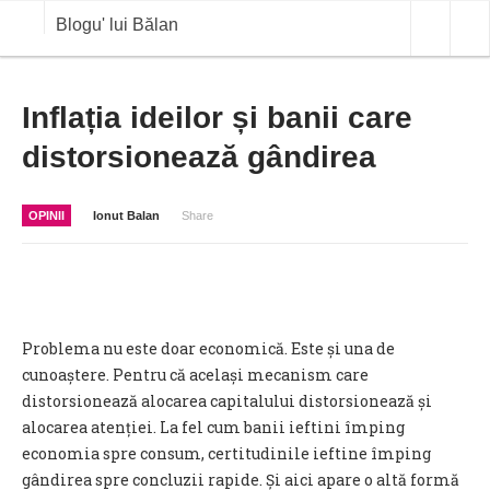
Blogu' lui Bălan
OPINII
Inflația ideilor și banii care
distorsionează gândirea
ANALIZE
BLOG IN DIALOG
OPINII
Ionut Balan
Share
STIRI
CURS VALUTAR IN TIMP REAL
COMMODITIES
Problema nu este doar economică. Este și una de
COTATII BVB
cunoaștere. Pentru că același mecanism care
distorsionează alocarea capitalului distorsionează și
alocarea atenției. La fel cum banii ieftini împing
economia spre consum, certitudinile ieftine împing
gândirea spre concluzii rapide. Și aici apare o altă formă