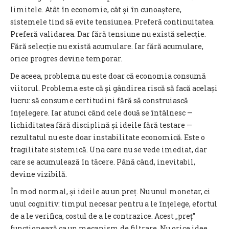
limitele. Atât în economie, cât și în cunoaștere,
sistemele tind să evite tensiunea. Preferă continuitatea.
Preferă validarea. Dar fără tensiune nu există selecție.
Fără selecție nu există acumulare. Iar fără acumulare,
orice progres devine temporar.
De aceea, problema nu este doar că economia consumă
viitorul. Problema este că și gândirea riscă să facă același
lucru: să consume certitudini fără să construiască
înțelegere. Iar atunci când cele două se întâlnesc —
lichiditatea fără disciplină și ideile fără testare —
rezultatul nu este doar instabilitate economică. Este o
fragilitate sistemică. Una care nu se vede imediat, dar
care se acumulează în tăcere. Până când, inevitabil,
devine vizibilă.
În mod normal, și ideile au un preț. Nu unul monetar, ci
unul cognitiv: timpul necesar pentru a le înțelege, efortul
de a le verifica, costul de a le contrazice. Acest „preț”
funcționează ca un mecanism de filtrare. Nu orice idee