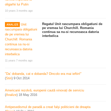
10 years 3 months ago
Regatul Unit rascumpara obligatiuni de
ANALIZE
pe vremea lui Churchill. Romania
continua sa nu-si recunoasca datoria
interbelica
11 years 7 months ago
"Da’ dobanda, cat e dobanda? Dincolo era mai ieftin!"
(
Stiri
)
9 Oct 2014
Americanii rezolvă, europenii caută vinovați de serviciu
(
Analize
)
18 May 2016
Antipesedismul de paradă a creat falşi politicieni de dreapta