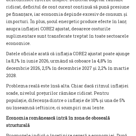
ridicat, deficitul de cont curent continuă să pună presiune
pe finanțare, iar economia depinde excesiv de consum și
importuri. În plus, șocul energetic produce efecte în lanț
asupra inflației CORE2 ajustat, deoarece costurile
suplimentare sunt transferate treptat în toate sectoarele
economice.
Datele oficiale arată că inflația CORE2 ajustat poate ajunge
la 8,1% în iunie 2026, urmând să coboare la 4,8% în
decembrie 2026, 2,5% în decembrie 2027 și 2,2% în martie
2028.
Problema reală este însă alta. Chiar dacă ritmul inflației
scade, nivelul prețurilor rămâne ridicat. Pentru
populație, diferența dintre o inflație de 10% și una de 5%
nu înseamnă ieftinire, ci scumpiri mai lente.
Economia românească intră în zona de oboseală
structurală
Prognozele indică o încetinire severă a economiei. După