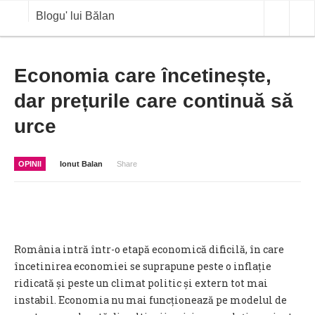
Blogu' lui Bălan
OPINII
Economia care încetinește,
dar prețurile care continuă să
ANALIZE
urce
BLOG IN DIALOG
STIRI
OPINII
Ionut Balan
Share
CURS VALUTAR IN TIMP REAL
COMMODITIES
COTATII BVB
România intră într-o etapă economică dificilă, în care
încetinirea economiei se suprapune peste o inflație
ridicată și peste un climat politic și extern tot mai
instabil. Economia nu mai funcționează pe modelul de