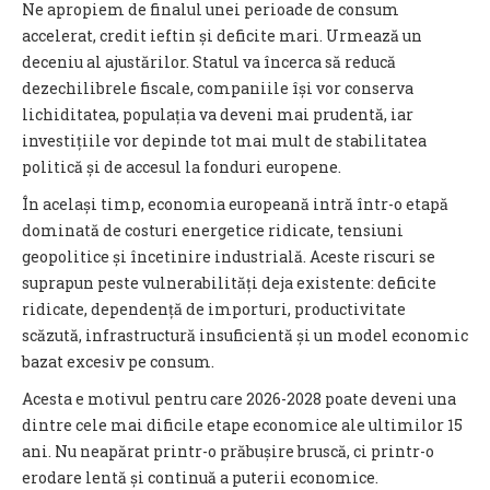
Ne apropiem de finalul unei perioade de consum
accelerat, credit ieftin și deficite mari. Urmează un
deceniu al ajustărilor. Statul va încerca să reducă
dezechilibrele fiscale, companiile își vor conserva
lichiditatea, populația va deveni mai prudentă, iar
investițiile vor depinde tot mai mult de stabilitatea
politică și de accesul la fonduri europene.
În același timp, economia europeană intră într-o etapă
dominată de costuri energetice ridicate, tensiuni
geopolitice și încetinire industrială. Aceste riscuri se
suprapun peste vulnerabilități deja existente: deficite
ridicate, dependență de importuri, productivitate
scăzută, infrastructură insuficientă și un model economic
bazat excesiv pe consum.
Acesta e motivul pentru care 2026-2028 poate deveni una
dintre cele mai dificile etape economice ale ultimilor 15
ani. Nu neapărat printr-o prăbușire bruscă, ci printr-o
erodare lentă și continuă a puterii economice.