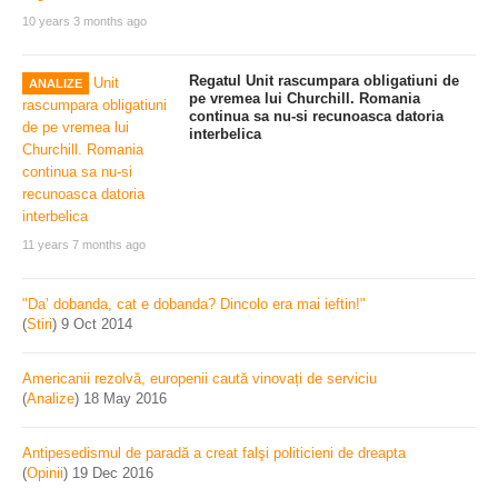
10 years 3 months ago
Regatul Unit rascumpara obligatiuni de
ANALIZE
pe vremea lui Churchill. Romania
continua sa nu-si recunoasca datoria
interbelica
11 years 7 months ago
"Da’ dobanda, cat e dobanda? Dincolo era mai ieftin!"
(
Stiri
)
9 Oct 2014
Americanii rezolvă, europenii caută vinovați de serviciu
(
Analize
)
18 May 2016
Antipesedismul de paradă a creat falşi politicieni de dreapta
(
Opinii
)
19 Dec 2016