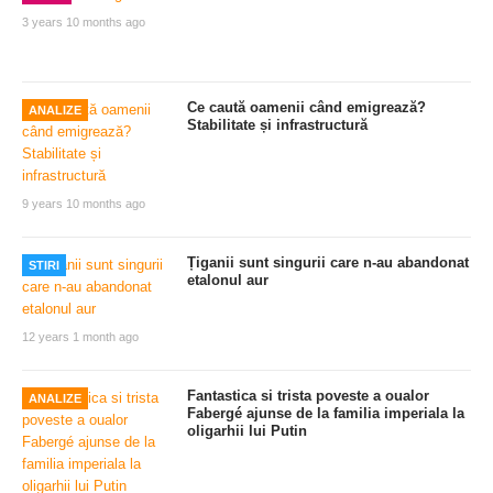
3 years 10 months ago
Ce caută oamenii când emigrează?
ANALIZE
Stabilitate și infrastructură
9 years 10 months ago
Țiganii sunt singurii care n-au abandonat
STIRI
etalonul aur
12 years 1 month ago
Fantastica si trista poveste a oualor
ANALIZE
Fabergé ajunse de la familia imperiala la
oligarhii lui Putin