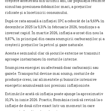
creștere accelerată din ultimii ani, iar populația resimte
simultan presiunea dobânzilor mari, a prețurilor
ridicate și a încetinirii consumului.
După ce rata anuală a inflației IPC a coborât de la 9,69% în
decembrie 2025 la 9,31% în februarie 2026, tendința s-a
inversat rapid. În martie 2026, inflația a urcat din nou la
9,87%, în principal din cauza scumpirii carburanților și a
creșterii prețurilor la petrol și gaze naturale.
Acesta e semnalul clar că șocurile externe se transmit
aproape instantaneu în costurile interne.
Scumpirea energiei nu afectează doar carburanții sau
gazele. Transportul devine mai scump, costurile de
producție cresc, iar alimentele și bunurile intensive
energetic acumulează noi presiuni inflaționiste.
Estimările arată că inflația poate ajunge la aproximativ
10,3% în iunie 2026. Practic, România riscă să revină la o
inflație de două cifre exact într-un moment în care