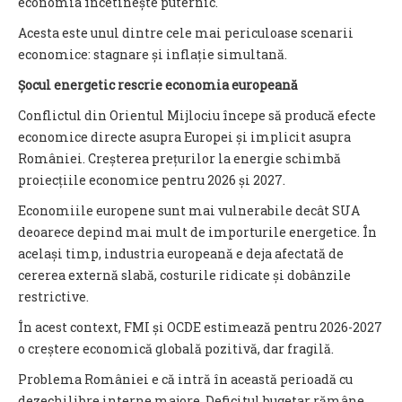
economia încetinește puternic.
Acesta este unul dintre cele mai periculoase scenarii
economice: stagnare și inflație simultană.
Șocul energetic rescrie economia europeană
Conflictul din Orientul Mijlociu începe să producă efecte
economice directe asupra Europei și implicit asupra
României. Creșterea prețurilor la energie schimbă
proiecțiile economice pentru 2026 și 2027.
Economiile europene sunt mai vulnerabile decât SUA
deoarece depind mai mult de importurile energetice. În
același timp, industria europeană e deja afectată de
cererea externă slabă, costurile ridicate și dobânzile
restrictive.
În acest context, FMI și OCDE estimează pentru 2026-2027
o creștere economică globală pozitivă, dar fragilă.
Problema României e că intră în această perioadă cu
dezechilibre interne majore. Deficitul bugetar rămâne