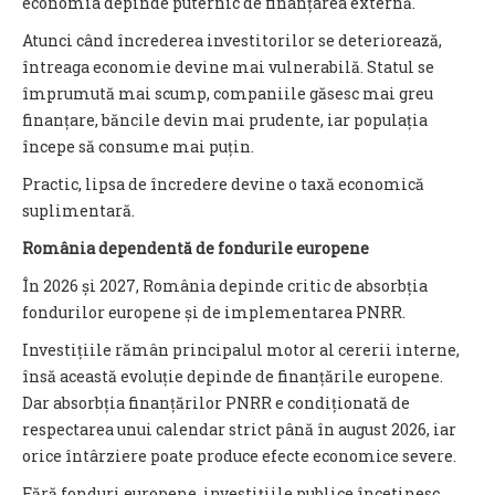
economia depinde puternic de finanțarea externă.
Atunci când încrederea investitorilor se deteriorează,
întreaga economie devine mai vulnerabilă. Statul se
împrumută mai scump, companiile găsesc mai greu
finanțare, băncile devin mai prudente, iar populația
începe să consume mai puțin.
Practic, lipsa de încredere devine o taxă economică
suplimentară.
România dependentă de fondurile europene
În 2026 și 2027, România depinde critic de absorbția
fondurilor europene și de implementarea PNRR.
Investițiile rămân principalul motor al cererii interne,
însă această evoluție depinde de finanțările europene.
Dar absorbția finanțărilor PNRR e condiționată de
respectarea unui calendar strict până în august 2026, iar
orice întârziere poate produce efecte economice severe.
Fără fonduri europene, investițiile publice încetinesc,