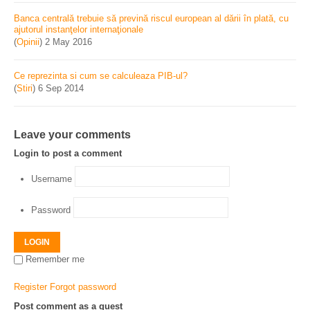
Banca centrală trebuie să prevină riscul european al dării în plată, cu
ajutorul instanţelor internaţionale
(
Opinii
)
2 May 2016
Ce reprezinta si cum se calculeaza PIB-ul?
(
Stiri
)
6 Sep 2014
Leave your comments
Login to post a comment
Username
Password
LOGIN
Remember me
Register
Forgot password
Post comment as a guest